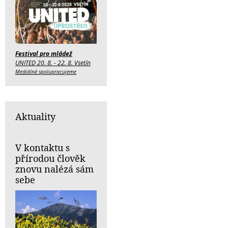
Festival pro mládež
UNITED 20. 8. - 22. 8. Vsetín
Mediálně spolupracujeme
Aktuality
V kontaktu s
přírodou člověk
znovu nalézá sám
sebe