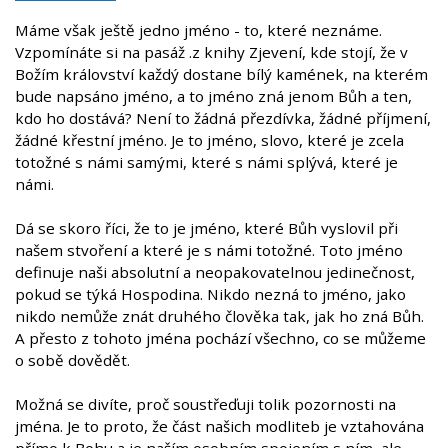
Máme však ještě jedno jméno - to, které neznáme.
Vzpomínáte si na pasáž .z knihy Zjevení, kde stojí, že v
Božím království každý dostane bílý kamének, na kterém
bude napsáno jméno, a to jméno zná jenom Bůh a ten,
kdo ho dostává? Není to žádná přezdívka, žádné příjmení,
žádné křestní jméno. Je to jméno, slovo, které je zcela
totožné s námi samými, které s námi splývá, které je
námi.
Dá se skoro říci, že to je jméno, které Bůh vyslovil při
našem stvoření a které je s námi totožné. Toto jméno
definuje naši absolutní a neopakovatelnou jedinečnost,
pokud se týká Hospodina. Nikdo nezná to jméno, jako
nikdo nemůže znát druhého člověka tak, jak ho zná Bůh.
A přesto z tohoto jména pochází všechno, co se můžeme
o sobě dovědět.
Možná se divíte, proč soustřeďuji tolik pozornosti na
jména. Je to proto, že část našich modliteb je vztahována
přímo k Bohu a je naším osobním spojením s ním, ale