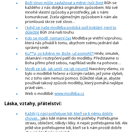
Boží slovo může zavlažovat a měnit i tvůj život
Bůh se
každého z nás dotýká originálním způsobem. Má své
mnohé vlastní způsoby a prostředky, jak s námi
komunikovat. Zcela výjimečným způsobem k nám ale
promlouvá skrze své slovo…
I když se naše modlitba podobá spíš koktání, není to
důležité
Bůh zná naši touhu
Kdo se modlí, nemarní čas
Modlitba je vnitřní vzpruhou,
která nás přivádí k tomu, abychom svému jednání dali
správný směr.
Ku**a, co kdybys mi, Bože, už pomohl?!
Hněv, smutek,
zklamání i roztrpčení patří do modlitby. Představme si
Boha přímo před sebou, například vedle na pohovce…
Modli se tak, jak umíš, ne jak neumíš
Navzdory všemu, co
bylo o modlitbě řečeno a různým radám, jež jsme slyšeli,
nic z toho vám nemusí pomoci. Důležité však je, abyste
používali takový způsob modlitby, který pomáhá nejlépe
právě vám…
Web o modlitbě:
www.modlitba.cz
Láska, vztahy, přátelství:
Každý (z nás) potřebuje lidi, kteří se k němu dobře
chovají...
Jako lidé máme mnohé potřeby. Potřebujme
stravu, oblečení, někdy i léky. A nejvíc potřebujeme lidi. Ale
ještě více potřebujeme lidi, kteří se k nám prostě dobře