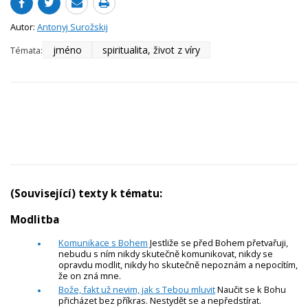
Autor:
Antonyj Surožskij
jméno
spiritualita, život z víry
Témata:
(Související) texty k tématu:
Modlitba
Komunikace s Bohem
Jestliže se před Bohem přetvařuji,
nebudu s ním nikdy skutečně komunikovat, nikdy se
opravdu modlit, nikdy ho skutečně nepoznám a nepocítím,
že on zná mne.
Bože, fakt už nevim, jak s Tebou mluvit
Naučit se k Bohu
přicházet bez příkras. Nestydět se a nepředstírat.