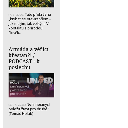
Tato překrásná
(7. 8. 2026)
„kniha“ se otevírá všem –
jak malým, tak velkým. V
kontaktu s přírodou
člověk…
Armáda a věřící
křesťan?! /
PODCAST - k
poslechu
Není nesmysl
(27. 7. 2026)
položit život pro druhé?
(Tomáš Holub)