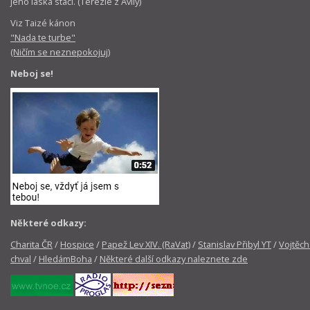
jeho láska stačí. (Terezie z Avily)
Viz Taizé kánon
"Nada te turbe"
(Ničím se neznepokojuj)
Neboj se!
Některé odkazy:
Charita ČR
/
Hospice
/
Papež Lev XIV. (RaVat)
/
Stanislav Přibyl YT
/
Vojtěch
chval
/
HledámBoha
/
Některé další odkazy naleznete zde