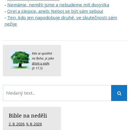
-
Nemáme, neměli jsme a nebudeme mít dvojníka
-
Orel a slepice, aneb: Neboj se být sám sebou!
-
Ten, kdo jen napodobuje druhé, ve skutečnosti sám
nežije
Kdo se spoléhá
na Boha, je jako
strom u vody
.
(Jr 17,5)
Bible na neděli
2. 8. 2026
,
9. 8. 2026