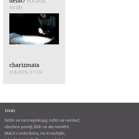
dělat?
(6.8.2026,
10:28)
charizmata
(5.8.2026, 17:55)
Citát
Ničím se neznepokojuj, ničím se nermuť,
všechno pomíjí, Bůh se ale nemění.
Máš-li v srdci Boha, nic ti nechybí,