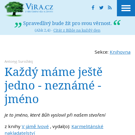
Spravedlivý bude žít pro svou věrnost.
(Abk 2,4) -
Citát z Bible na každý den
Sekce:
Knihovna
Antonyj Surožskij
Každý máme ještě
jedno - neznámé -
jméno
Je to jméno, které Bůh vyslovil při našem stvoření
z knihy
V jámě lvové
, vydal(o):
Karmelitánské
nakladatelství