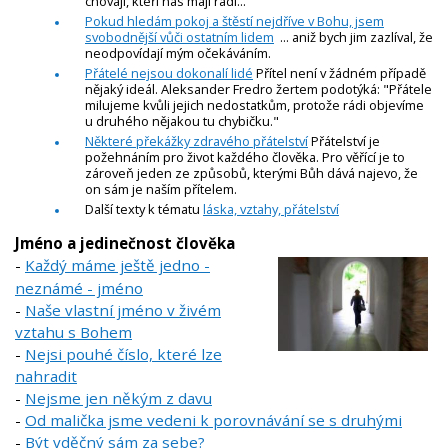
chovají, kteří nás mají rádi...
Pokud hledám pokoj a štěstí nejdříve v Bohu, jsem
svobodnější vůči ostatním lidem
... aniž bych jim zazlíval, že
neodpovídají mým očekáváním.
Přátelé nejsou dokonalí lidé
Přítel není v žádném případě
nějaký ideál. Aleksander Fredro žertem podotýká: "Přátele
milujeme kvůli jejich nedostatkům, protože rádi objevíme
u druhého nějakou tu chybičku."
Některé překážky zdravého přátelství
Přátelství je
požehnáním pro život každého člověka. Pro věřící je to
zároveň jeden ze způsobů, kterými Bůh dává najevo, že
on sám je naším přítelem.
Další texty k tématu
láska, vztahy, přátelství
Jméno a jedinečnost člověka
-
Každý máme ještě jedno -
neznámé - jméno
-
Naše vlastní jméno v živém
vztahu s Bohem
-
Nejsi pouhé číslo, které lze
nahradit
-
Nejsme jen někým z davu
-
Od malička jsme vedeni k porovnávání se s druhými
-
Být vděčný sám za sebe?