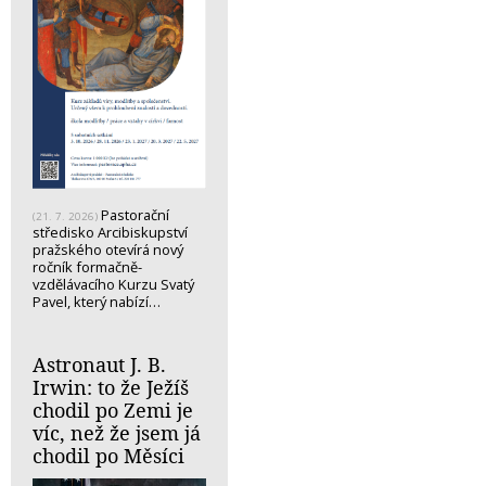
Pastorační
(21. 7. 2026)
středisko Arcibiskupství
pražského otevírá nový
ročník formačně-
vzdělávacího Kurzu Svatý
Pavel, který nabízí…
Astronaut J. B.
Irwin: to že Ježíš
chodil po Zemi je
víc, než že jsem já
chodil po Měsíci