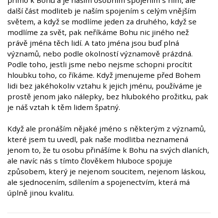
další část modliteb je naším spojením s celým vnějším
světem, a když se modlíme jeden za druhého, když se
modlíme za svět, pak neříkáme Bohu nic jiného než
právě jména těch lidí. A tato jména jsou buď plná
významů, nebo podle okolností významově prázdná.
Podle toho, jestli jsme nebo nejsme schopni procítit
hloubku toho, co říkáme. Když jmenujeme před Bohem
lidi bez jakéhokoliv vztahu k jejich jménu, používáme je
prostě jenom jako nálepky, bez hlubokého prožitku, pak
je náš vztah k těm lidem špatný.
Když ale pronáším nějaké jméno s některým z významů,
které jsem tu uvedl, pak naše modlitba neznamená
jenom to, že tu osobu přinášíme k Bohu na svých dlaních,
ale navíc nás s tímto člověkem hluboce spojuje
způsobem, který je nejenom soucitem, nejenom láskou,
ale sjednocením, sdílením a spojenectvím, která má
úplně jinou kvalitu.