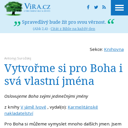
Spravedlivý bude žít pro svou věrnost.
(Abk 2,4) -
Citát z Bible na každý den
Sekce:
Knihovna
Antonyj Surožskij
Vytvořme si pro Boha i
svá vlastní jména
Oslovujeme Boha svými jedinečnými jmény
z knihy
V jámě lvové
, vydal(o):
Karmelitánské
nakladatelství
Pro Boha si můžeme vymyslet mnoho dalších jmen. Jsem