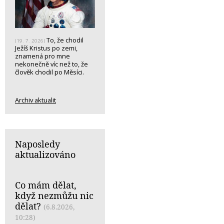
To, že chodil
(19. 7. 2026)
Ježíš Kristus po zemi,
znamená pro mne
nekonečně víc než to, že
člověk chodil po Měsíci.
Archiv aktualit
Naposledy
aktualizováno
Co mám dělat,
když nezmůžu nic
dělat?
(6.8.2026,
10:28)