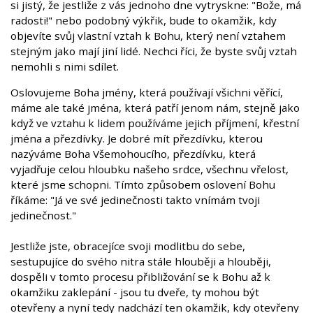
si jistý, že jestliže z vás jednoho dne vytryskne: "Bože, má
radosti!" nebo podobný výkřik, bude to okamžik, kdy
objevíte svůj vlastní vztah k Bohu, který není vztahem
stejným jako mají jiní lidé. Nechci říci, že byste svůj vztah
nemohli s nimi sdílet.
Oslovujeme Boha jmény, která používají všichni věřící,
máme ale také jména, která patří jenom nám, stejně jako
když ve vztahu k lidem používáme jejich příjmení, křestní
jména a přezdívky. Je dobré mít přezdívku, kterou
nazýváme Boha Všemohoucího, přezdívku, která
vyjadřuje celou hloubku našeho srdce, všechnu vřelost,
které jsme schopni. Tímto způsobem oslovení Bohu
říkáme: "Já ve své jedinečnosti takto vnímám tvoji
jedinečnost."
Jestliže jste, obracejíce svoji modlitbu do sebe,
sestupujíce do svého nitra stále hlouběji a hlouběji,
dospěli v tomto procesu přibližování se k Bohu až k
okamžiku zaklepání - jsou tu dveře, ty mohou být
otevřeny a nyní tedy nadchází ten okamžik, kdy otevřeny