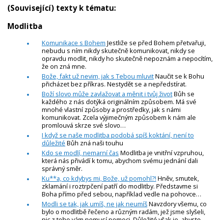
(Související) texty k tématu:
Modlitba
Komunikace s Bohem
Jestliže se před Bohem přetvařuji,
nebudu s ním nikdy skutečně komunikovat, nikdy se
opravdu modlit, nikdy ho skutečně nepoznám a nepocítím,
že on zná mne.
Bože, fakt už nevim, jak s Tebou mluvit
Naučit se k Bohu
přicházet bez příkras. Nestydět se a nepředstírat.
Boží slovo může zavlažovat a měnit i tvůj život
Bůh se
každého z nás dotýká originálním způsobem. Má své
mnohé vlastní způsoby a prostředky, jak s námi
komunikovat. Zcela výjimečným způsobem k nám ale
promlouvá skrze své slovo…
I když se naše modlitba podobá spíš koktání, není to
důležité
Bůh zná naši touhu
Kdo se modlí, nemarní čas
Modlitba je vnitřní vzpruhou,
která nás přivádí k tomu, abychom svému jednání dali
správný směr.
Ku**a, co kdybys mi, Bože, už pomohl?!
Hněv, smutek,
zklamání i roztrpčení patří do modlitby. Představme si
Boha přímo před sebou, například vedle na pohovce…
Modli se tak, jak umíš, ne jak neumíš
Navzdory všemu, co
bylo o modlitbě řečeno a různým radám, jež jsme slyšeli,
nic z toho vám nemusí pomoci. Důležité však je, abyste