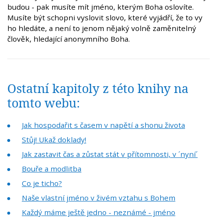
budou - pak musíte mít jméno, kterým Boha oslovíte.
Musíte být schopni vyslovit slovo, které vyjádří, že to vy
ho hledáte, a není to jenom nějaký volně zaměnitelný
člověk, hledající anonymního Boha.
Ostatní kapitoly z této knihy na
tomto webu:
Jak hospodařit s časem v napětí a shonu života
Stůj! Ukaž doklady!
Jak zastavit čas a zůstat stát v přítomnosti, v ´nyní´
Bouře a modlitba
Co je ticho?
Naše vlastní jméno v živém vztahu s Bohem
Každý máme ještě jedno - neznámé - jméno