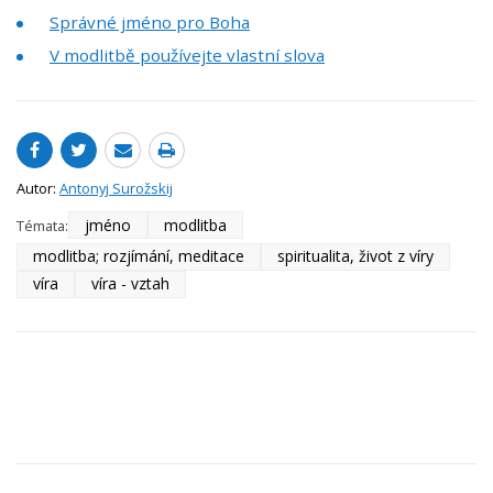
Správné jméno pro Boha
V modlitbě používejte vlastní slova
Autor:
Antonyj Surožskij
jméno
modlitba
Témata:
modlitba; rozjímání, meditace
spiritualita, život z víry
víra
víra - vztah