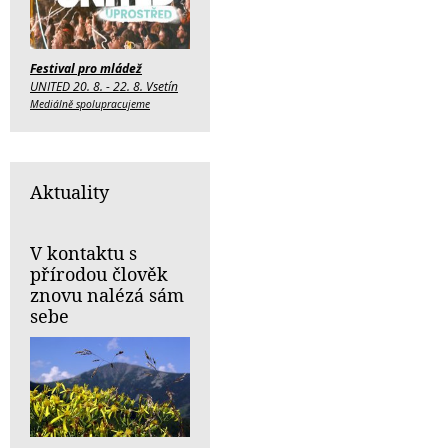
Festival pro mládež
UNITED 20. 8. - 22. 8. Vsetín
Mediálně spolupracujeme
Aktuality
V kontaktu s
přírodou člověk
znovu nalézá sám
sebe