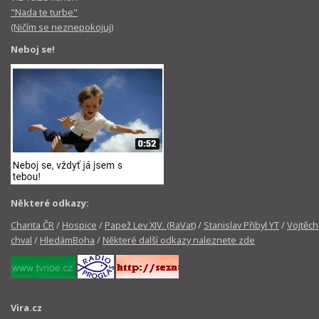
"Nada te turbe"
(Ničím se neznepokojuj)
Neboj se!
Některé odkazy:
Charita ČR
/
Hospice
/
Papež Lev XIV. (RaVat)
/
Stanislav Přibyl YT
/
Vojtěch
chval
/
HledámBoha
/
Některé další odkazy naleznete zde
Vira.cz