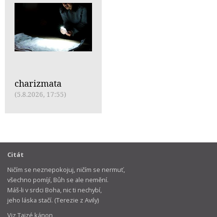
charizmata
(5.8.2026, 17:55)
Citát
Ničím se neznepokojuj, ničím se nermuť,
všechno pomíjí, Bůh se ale nemění.
Máš-li v srdci Boha, nic ti nechybí,
jeho láska stačí. (Terezie z Avily)
Viz Taizé kánon