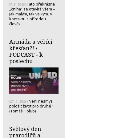
Tato překrásná
(7. 8. 2026)
„kniha“ se otevírá všem –
jak malým, tak velkým. V
kontaktu s přírodou
člověk…
Armáda a věřící
křesťan?! /
PODCAST - k
poslechu
Není nesmysl
(27. 7. 2026)
položit život pro druhé?
(Tomáš Holub)
Světový den
prarodičů a