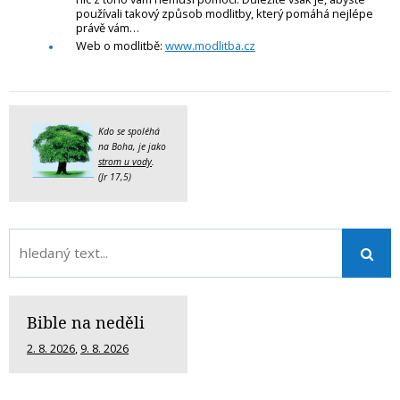
používali takový způsob modlitby, který pomáhá nejlépe
právě vám…
Web o modlitbě:
www.modlitba.cz
Kdo se spoléhá
na Boha, je jako
strom u vody
.
(Jr 17,5)
Bible na neděli
2. 8. 2026
,
9. 8. 2026