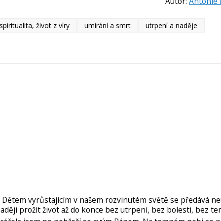
Autor:
Antonie
spiritualita, život z víry
umírání a smrt
utrpení a naděje
Dětem vyrůstajícím v našem rozvinutém světě se předává ne
 naději prožít život až do konce bez utrpení, bez bolesti, bez t