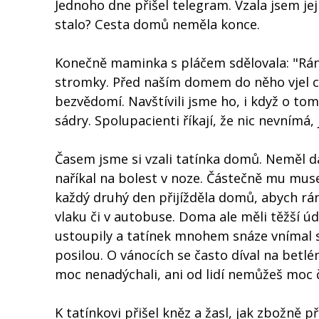
Jednoho dne přišel telegram. Vzala jsem jej
stalo? Cesta domů neměla konce.
Konečně maminka s pláčem sdělovala: "Ráno 
stromky. Před naším domem do něho vjel ch
bezvědomí. Navštívili jsme ho, i když o to
sádry. Spolupacienti říkají, že nic nevnímá,
Časem jsme si vzali tatínka domů. Neměl da
naříkal na bolest v noze. Částečně mu museli
každý druhý den přijížděla domů, abych rá
vlaku či v autobuse. Doma ale měli těžší úd
ustoupily a tatínek mnohem snáze vnímal s
posilou. O vánocích se často díval na betlém
moc nenadýchali, ani od lidí nemůžeš moc če
K tatínkovi přišel kněz a žasl, jak zbožně 