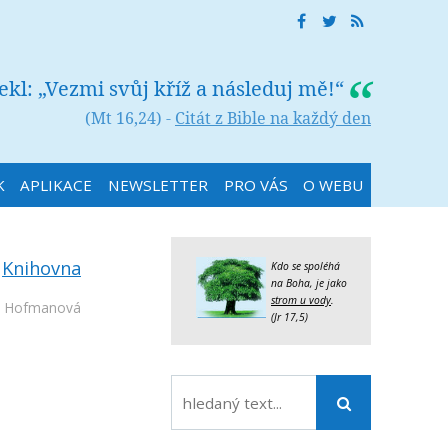
řekl: „Vezmi svůj kříž a následuj mě!“
(Mt 16,24) -
Citát z Bible na každý den
K
APLIKACE
NEWSLETTER
PRO VÁS
O WEBU
:
Knihovna
Kdo se spoléhá
na Boha, je jako
strom u vody
.
e Hofmanová
(Jr 17,5)