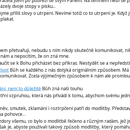
 Kráčela jsem po pobřeží se svým Pánem. Na temném nebi se p
zely dvoje stopy v písku...
me příliš slovy o utrpení. Nevíme totiž co to utrpení je. Když 
plakat.
hem přetvařuji, nebudu s ním nikdy skutečně komunikovat, ni
znám a nepocítím, že on zná mne.
učit se k Bohu přicházet bez příkras. Nestydět se a nepředstí
život
Bůh se každého z nás dotýká originálním způsobem. M
i komunikovat. Zcela výjimečným způsobem k nám ale promlou
ní, není to důležité
Bůh zná naši touhu
itřní vzpruhou, která nás přivádí k tomu, abychom svému jedná
ěv, smutek, zklamání i roztrpčení patří do modlitby. Předsta
 na pohovce…
dory všemu, co bylo o modlitbě řečeno a různým radám, jež js
šak je, abyste používali takový způsob modlitby, který pomáh