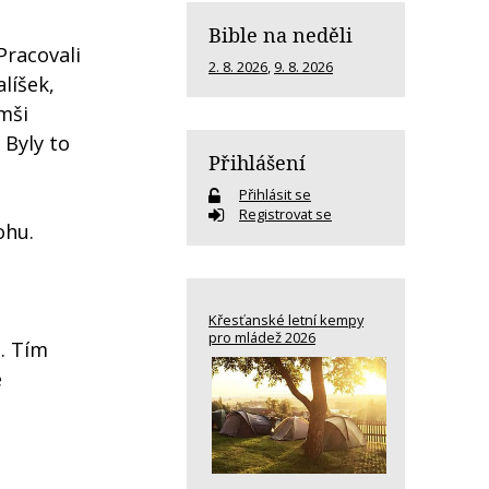
Bible na neděli
Pracovali
2. 8. 2026
,
9. 8. 2026
líšek,
 mši
 Byly to
Přihlášení
Přihlásit se
Registrovat se
ohu.
Křesťanské letní kempy
pro mládež 2026
u. Tím
é