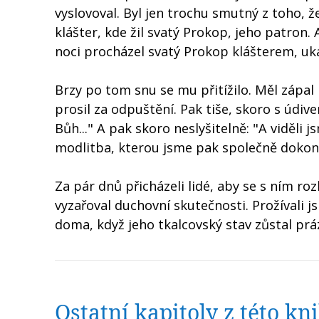
vyslovoval. Byl jen trochu smutný z toho, že
klášter, kde žil svatý Prokop, jeho patron. 
noci procházel svatý Prokop klášterem, uk
Brzy po tom snu se mu přitížilo. Měl zápal 
prosil za odpuštění. Pak tiše, skoro s údi
Bůh..." A pak skoro neslyšitelně: "A viděli 
modlitba, kterou jsme pak společně dokonči
Za pár dnů přicházeli lidé, aby se s ním roz
vyzařoval duchovní skutečnosti. Prožívali j
doma, když jeho tkalcovský stav zůstal prázd
Ostatní kapitoly z této k