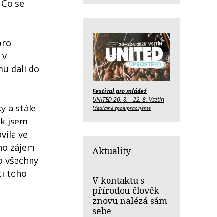
 Co se
pro
 v
mu dali do
Festival pro mládež
UNITED 20. 8. - 22. 8. Vsetín
y a stále
Mediálně spolupracujeme
ak jsem
vila ve
eho zájem
Aktuality
o všechny
ti toho
V kontaktu s
přírodou člověk
znovu nalézá sám
sebe