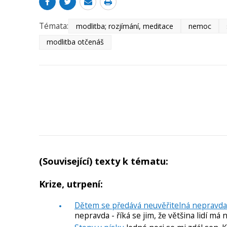
Témata:
modlitba; rozjímání, meditace
nemoc
modlitba otčenáš
(Související) texty k tématu:
Krize, utrpení:
Dětem se předává neuvěřitelná nepravda
nepravda - říká se jim, že většina lidí má