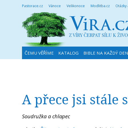
Pastorace.cz
Vánoce
Velikonoce
Modlitba.cz
Otázky
ČEMU VĚŘÍME
KATALOG
BIBLE NA KAŽDÝ DE
A přece jsi stále
Soudružka a chlapec