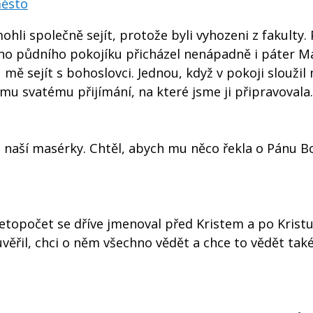
ěsto
hli společně sejít, protože byli vyhozeni z fakulty. 
mého půdního pokojíku přicházel nenápadně i páter Ma
mě sejít s bohoslovci. Jednou, když v pokoji sloužil
mu svatému přijímání, na které jsme ji připravovala.
y, naší masérky. Chtěl, abych mu něco řekla o Pánu B
 letopočet se dříve jmenoval před Kristem a po Krist
 uvěřil, chci o něm všechno vědět a chce to vědět tak