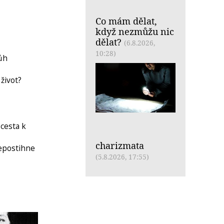
Co mám dělat,
když nezmůžu nic
dělat?
(6.8.2026,
10:28)
Bůh
život?
cesta k
charizmata
nepostihne
(5.8.2026, 17:55)