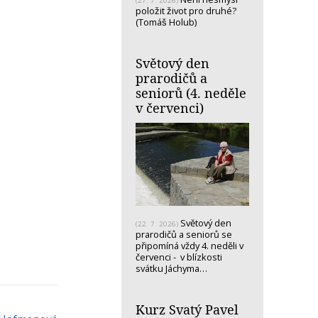
(27. 7. 2026)
položit život pro druhé?
(Tomáš Holub)
Světový den
prarodičů a
seniorů (4. neděle
v červenci)
Světový den
(22. 7. 2026)
prarodičů a seniorů se
připomíná vždy 4. neděli v
červenci - v blízkosti
svátku Jáchyma…
Kurz Svatý Pavel