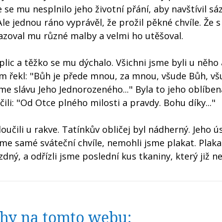
 se mu nesplnilo jeho životní přání, aby navštívil sá
Ale jednou ráno vyprávěl, že prožil pěkné chvíle. Že s
azoval mu různé malby a velmi ho utěšoval.
plic a těžko se mu dýchalo. Všichni jsme byli u něho
vem řekl: "Bůh je přede mnou, za mnou, všude Bůh, v
jsme slávu Jeho Jednorozeného..." Byla to jeho oblíben
li: "Od Otce plného milosti a pravdy. Bohu díky..."
loučili u rakve. Tatínkův obličej byl nádherný. Jeho 
sme samé sváteční chvíle, nemohli jsme plakat. Plaka
ný, a odřízli jsme poslední kus tkaniny, který již ne
nihy na tomto webu: