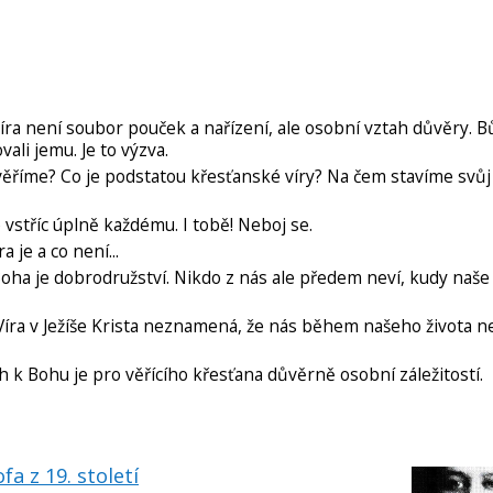
ra není soubor pouček a nařízení, ale osobní vztah důvěry. 
li jemu. Je to výzva.
říme? Co je podstatou křesťanské víry? Na čem stavíme svůj 
vstříc úplně každému. I tobě! Neboj se.
 je a co není...
ha je dobrodružství. Nikdo z nás ale předem neví, kudy naše 
íra v Ježíše Krista neznamená, že nás během našeho života 
h k Bohu je pro věřícího křesťana důvěrně osobní záležitostí.
a z 19. století