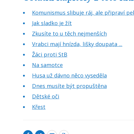
Komunismus slibuje ráj, ale připraví pe
Jak sladko je žít
Zkusíte to u těch nejmenších
Vrabci mají hnízda, lišky doupata ...
Žáci proti StB
Na samotce
Husa už dávno něco vyseděla
Dnes musíte být propuštěna
Dětské oči
Křest