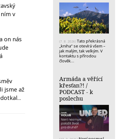
zavský
 ním v
 a on nás
Tato překrásná
(7. 8. 2026)
„kniha“ se otevírá všem –
šude
jak malým, tak velkým. V
á
kontaktu s přírodou
člověk…
Armáda a věřící
úsměv
křesťan?! /
li jsme až
PODCAST - k
dotkal...
poslechu
Není nesmysl