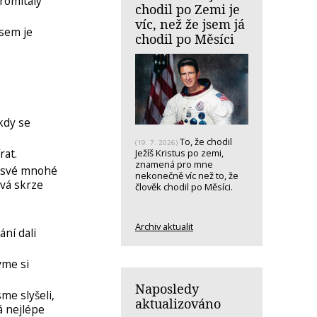
romítaly
chodil po Zemi je
víc, než že jsem já
jsem je
chodil po Měsíci
kdy se
To, že chodil
(19. 7. 2026)
rat.
Ježíš Kristus po zemi,
znamená pro mne
á své mnohé
nekonečně víc než to, že
vá skrze
člověk chodil po Měsíci.
Archiv aktualit
ní dali
vme si
Naposledy
me slyšeli,
aktualizováno
á nejlépe