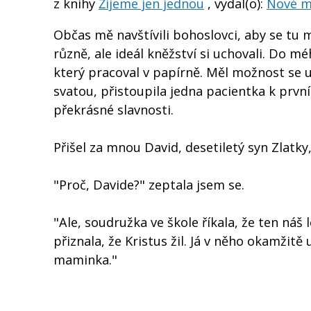
z knihy
Žijeme jen jednou
, vydal(o):
Nové m
Občas mě navštívili bohoslovci, aby se tu mo
různě, ale ideál kněžství si uchovali. Do 
který pracoval v papírně. Měl možnost se u 
svatou, přistoupila jedna pacientka k první
překrásné slavnosti.
Přišel za mnou David, desetiletý syn Zlatk
"Proč, Davide?" zeptala jsem se.
"Ale, soudružka ve škole říkala, že ten náš
přiznala, že Kristus žil. Já v něho okamžitě
maminka."