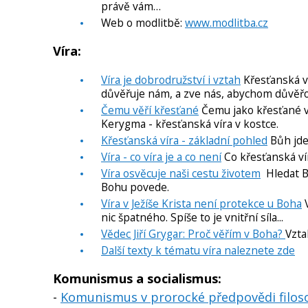
právě vám…
Web o modlitbě:
www.modlitba.cz
Víra:
Víra je dobrodružství i vztah
Křesťanská ví
důvěřuje nám, a zve nás, abychom důvěřova
Čemu věří křesťané
Čemu jako křesťané vě
Kerygma - křesťanská víra v kostce.
Křesťanská víra - základní pohled
Bůh jde 
Víra - co víra je a co není
Co křesťanská víra
Víra osvěcuje naši cestu životem
Hledat Bo
Bohu povede.
Víra v Ježíše Krista není protekce u Boha
V
nic špatného. Spíše to je vnitřní síla...
Vědec Jiří Grygar: Proč věřím v Boha?
Vzta
Další texty k tématu víra naleznete zde
Komunismus a socialismus:
-
Komunismus v prorocké předpovědi filosof