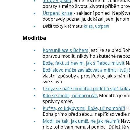
Stopy v písku
Jedné noci se mi zdál sen.
obrazy z mého života. Životní příběh prová
Utrpení, krize
- základní pohled Neplýtvej
doopravdy poznal já, dokázal jsem jenom 
Další texty k tématu:
krize, utrpení
Modlitba
Komunikace s Bohem
Jestliže se před Bo
opravdu modlit, nikdy ho skutečně nepo
Bože, fakt už nevim, jak s Tebou mluvit
Na
Boží slovo může zavlažovat a měnit i tvůj 
vlastní způsoby a prostředky, jak s nám
své slovo…
I když se naše modlitba podobá spíš koktá
Kdo se modlí, nemarní čas
Modlitba je vn
správný směr.
Ku**a, co kdybys mi, Bože, už pomohl?!
Hn
Boha přímo před sebou, například vedle
Modli se tak, jak umíš, ne jak neumíš
Navz
nic z toho vám nemusí pomoci. Důležité v