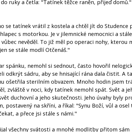
 do ruky a četla: "Tatínek těžce raněn, přijeď domů."
se tatínek vrátil z kostela a chtěl jít do Studence 
lapec s motorkou. Je v jilemnické nemocnici a stále
m vůbec nevěděl. To již měl po operaci nohy, kterou 
 jen se stále modlí Otčenáš."
r spánku, nemohl si sednout, často hovořil nelogick
 odkrýt sádru, aby se hnisající rána dala čistit. A t
nu ošetřila sterilním obvazem. Mnoho hodin jsem trá
ěl, zvláště v noci, kdy tatínek nemohl spát. Svět a j
vět duchovní a jeho skutečnosti. Jeho úvahy byly pr
, postavený na skříni, a říkal: "Synu Boží, vůl a osel 
kat, a přece jsi stále s námi."
přijal všechny svátosti a mnohé modlitby přitom sám