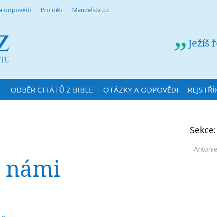
 a odpovědi
Pro děti
Manzelstvi.cz
Ježíš 
N
ODBĚR CITÁTŮ Z BIBLE
OTÁZKY A ODPOVĚDI
REJSTŘÍ
Sekce
Antoni
 s námi