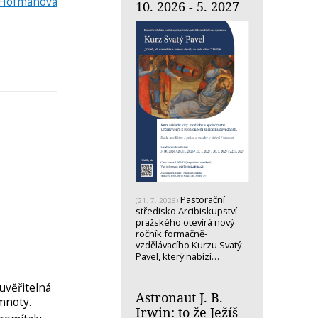
 Hofmanová
10. 2026 - 5. 2027
Pastorační
(21. 7. 2026)
středisko Arcibiskupství
pražského otevírá nový
ročník formačně-
vzdělávacího Kurzu Svatý
Pavel, který nabízí…
uvěřitelná
Astronaut J. B.
emnoty.
Irwin: to že Ježíš