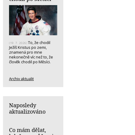
To, že chodil
(19. 7. 2026)
Ježíš Kristus po zemi,
znamená pro mne
nekonečně víc než to, že
člověk chodil po Měsíci.
Archiv aktualit
Naposledy
aktualizováno
Co mám dělat,