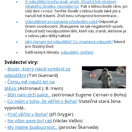
O odpuštění trochu jinak, aneb: Chceš-li být otrokem
nějakého člověka, nesnášej ho
Pak s tebou bude ráno, po
celý den i v noci. Tenhle člověk s tebou bude také jíst a
naruší tvé trávení. Zničí tvou schopnost koncentrace...
Odpuštěním prospíváme především sobě
Odpustit je
činem osvobození. Zbavujeme se tak negativních vazeb.
Dokud totiž neodpustíme těm, kteří nás zranili, vlečeme je
s sebou jako těžký náklad.
Jaký význam má odpuštění? Co znamená odpustit?
Návod
pro šťastný život
Další texty k tématu:
odpuštění, smíření
Svědectví víry:
-
Boxer, který násilí vyměnil za
odpuštění
(Tim Guenard)
-
Čemu mě naučil let na
Měsíc
(Astronaut J. B. Irwin)
-
Bůh nám drží palce...
(astronaut Eugene Cernan o Bohu)
-
Co mám z toho, že věřím v Boha?
Statečná stará žena
vypovídá...
-
Proč věřím v Boha?
(Jiří Grygar)
-
Ne vším jsem byl rád
(Václav Vaško)
-
My máme budoucnost...
(Jaroslav Škarvada)