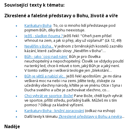
Související texty k tématu:
Zkreslené a falešné představy o Bohu, životě a víře
Karikatury Boha
To, co si mnoho lidí představuje pod
pojmem Bůh, díky Bohu neexistuje.
Ježíš - sladkej ňouma ?
Ježíš řekl: "Oheň jsem přišel
vrhnout na zem, a jak si přeji, aby už vzplanul!" (Lk 12, 49)
Nevěřím v Boha...
V jednom z brněnských kostelů zaznělo
kázání, které začínalo slovy: „Nevěřím v Boha"…
Bůh - jako ´cosi nad námi´
Bůh je pro člověka
neuchopitelný a nepochopitelný. Člověk se vždycky pouští
na tenký led, chce-li mluvit o tom, jaký Bůh je a jaký není.
V tomto světle je i veškerá teologie jen „blekotání…
Bůh je větší a nabízí víc...
Ježíš řekl apoštolům: „Je mi dána
veškerá moc na nebi i na zemi. Jděte tedy, získejte za
učedníky všechny národy, křtěte je ve jménu Otce i Syna i
Ducha svatého a učte je zachovávat všechno, co…
Chci vyhrát ve sportce, Bože!
Pane Bože, chtěl bych vyhrát
ve sportce, příští středu, pořádný balík. Můžeš mi s tím
pomoci ? Děkuji za kladné vyřízení.
Karikatury Boha - knižní zpracování
(odkaz na eshop)
Další texty k tématu
Zkreslené představy o Bohu a nevíra
...
Naděje