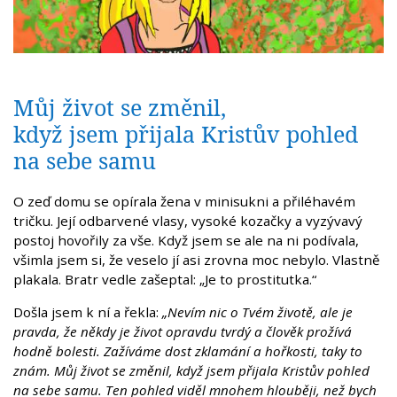
Můj život se změnil,
když jsem přijala Kristův pohled
na sebe samu
O zeď domu se opírala žena v minisukni a přiléhavém
tričku. Její odbarvené vlasy, vysoké kozačky a vyzývavý
postoj hovořily za vše. Když jsem se ale na ni podívala,
všimla jsem si, že veselo jí asi zrovna moc nebylo. Vlastně
plakala. Bratr vedle zašeptal: „Je to prostitutka.“
Došla jsem k ní a řekla:
„Nevím nic o Tvém životě, ale je
pravda, že někdy je život opravdu tvrdý a člověk prožívá
hodně bolesti. Zažíváme dost zklamání a hořkosti, taky to
znám. Můj život se změnil, když jsem přijala Kristův pohled
na sebe samu. Ten pohled viděl mnohem hlouběji, než bych