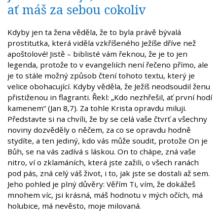
ať máš za sebou cokoliv
Kdyby jen ta žena věděla, že to byla právě bývalá
prostitutka, která viděla vzkříšeného Ježíše dříve než
apoštolové! Jistě – biblisté vám řeknou, že je to jen
legenda, protože to v evangeliích není řečeno přímo, ale
je to stále možný způsob čtení tohoto textu, který je
velice obohacující. Kdyby věděla, že Ježíš neodsoudil ženu
přistiženou in flagranti. Řekl: „Kdo nezhřešil, ať první hodí
kamenem“ (Jan 8,7). Za tohle Krista opravdu miluji.
Představte si na chvíli, že by se celá vaše čtvrť a všechny
noviny dozvěděly o něčem, za co se opravdu hodně
stydíte, a ten jediný, kdo vás může soudit, protože On je
Bůh, se na vás zadívá s láskou. On to chápe, zná vaše
nitro, ví o zklamáních, která jste zažili, o všech ranách
pod pás, zná celý váš život, i to, jak jste se dostali až sem.
Jeho pohled je plný důvěry: Věřím Ti, vím, že dokážeš
mnohem víc, jsi krásná, máš hodnotu v mých očích, má
holubice, má nevěsto, moje milovaná.