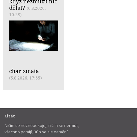
když nezmůžu nic
dělat?
(6.8.2026,
10:28)
charizmata
(5.8.2026, 17:55)
Citát
Ničím se neznepokojuj, ničím se nermuť,
všechno pomíjí, Bůh se ale nemění.