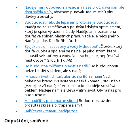
Naděje není odpovědí na všechna naše proč, dává nám ale
dost světla a síly
, abychom putovali údolím stínů plni
důvěry a odvahy.
Budoucnost nebude lepší jen proto, že je budoucností
Naději nelze zaměňovat s pouhým lidským optimismem,
který je spíše výrazem nálady. Naděje ani neznamená
doufat ve splnění vlastních přání. Naděje je něco jiného.
Naděje je dar. Dar Božího Ducha…
Být jako strom zasazený u vody (videospot)
„Člověk, který
doufá v Boha a spoléhá se na něj, je jako strom, který
zapustil své kořeny u vody. Nestrachuje se, nepřestává
nést ovoce.” (srov. Jr 17, 7-8)
Do budoucna můžeme hledět s nadějí
Do budoucnosti
nelze hledět s klidem, ale s nadějí…
I v našich životních turbulencích je Bůh s námi
Nad
pekelnou branou v Danteho Božské komedii, stojí nápis:
„Vzdej se vší naděje!“ Ano, místo bez naděje se stává
peklem. Naděje nám ale vlévá vnitřní život. Otvírá nás pro
budoucnost...
Mít naději i v pochmurné situaci
Budoucnost už dnes
prosvítá i skrze zlo, trápení a smrt.
Další texty k tématu naděje zde
Odpuštění, smíření: