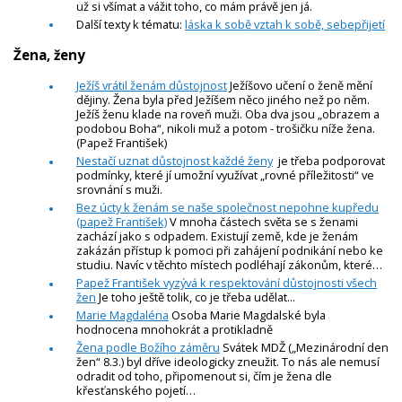
už si všímat a vážit toho, co mám právě jen já.
Další texty k tématu:
láska k sobě vztah k sobě, sebepřijetí
Žena, ženy
Ježíš vrátil ženám důstojnost
Ježíšovo učení o ženě mění
dějiny. Žena byla před Ježíšem něco jiného než po něm.
Ježíš ženu klade na roveň muži. Oba dva jsou „obrazem a
podobou Boha“, nikoli muž a potom - trošičku níže žena.
(Papež František)
Nestačí uznat důstojnost každé ženy
je třeba podporovat
podmínky, které jí umožní využívat „rovné příležitosti“ ve
srovnání s muži.
Bez úcty k ženám se naše společnost nepohne kupředu
(papež František)
V mnoha částech světa se s ženami
zachází jako s odpadem. Existují země, kde je ženám
zakázán přístup k pomoci při zahájení podnikání nebo ke
studiu. Navíc v těchto místech podléhají zákonům, které…
Papež František vyzývá k respektování důstojnosti všech
žen
Je toho ještě tolik, co je třeba udělat...
Marie Magdaléna
Osoba Marie Magdalské byla
hodnocena mnohokrát a protikladně
Žena podle Božího záměru
Svátek MDŽ („Mezinárodní den
žen“ 8.3.) byl dříve ideologicky zneužit. To nás ale nemusí
odradit od toho, připomenout si, čím je žena dle
křesťanského pojetí…