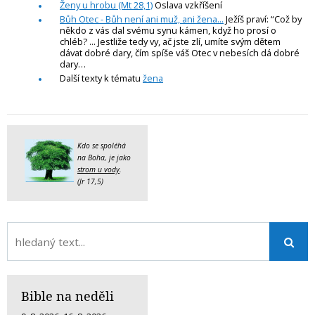
Ženy u hrobu (Mt 28,1)
Oslava vzkříšení
Bůh Otec - Bůh není ani muž, ani žena...
Ježíš praví: “Což by
někdo z vás dal svému synu kámen, když ho prosí o
chléb? ... Jestliže tedy vy, ač jste zlí, umíte svým dětem
dávat dobré dary, čím spíše váš Otec v nebesích dá dobré
dary…
Další texty k tématu
žena
Kdo se spoléhá
na Boha, je jako
strom u vody
.
(Jr 17,5)
Bible na neděli