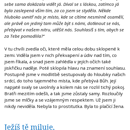
sebe sama dokázala vidět já. Díval se s láskou, zatímco já
byla zaslepená vším tím, za co jsem se styděla. Někde
hluboko uvnitř nás je místo, kde se cítíme nesmírně osamělí,
ale právě on jediný tam může být s námi, dotknout se nás,
přebývat v našem nitru, utěšit nás. Souhlasíš s tím, abych se
za Tebe pomodlila?“
V tu chvíli zvedla oči, které měla celou dobu sklopené k
zemi. Viděla jsem v nich překvapení a údiv nad tím, co
jsem říkala, a snad jsem zahlédla v jejích očích také
jiskřičku naděje. Poté sklopila hlavu na znamení souhlasu.
Postupně jsme v modlitbě sestupovaly do hloubky našich
srdcí, do toho tajemného místa, kde přebývá Bůh. Její
napjaté svaly se uvolnily a kolem nás se rozlil tichý pokoj.
Bratři mezitím odešli, a tak jsme zůstaly samy. Rozloučily
jsme se mlčky a se vzájemným respektem. Už jsem ji
nikdy neviděla. Nebyla to prostitutka. Byla to plačící žena.
Ježíš tě miluje,