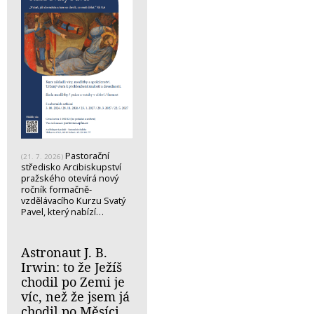
Pastorační
(21. 7. 2026)
středisko Arcibiskupství
pražského otevírá nový
ročník formačně-
vzdělávacího Kurzu Svatý
Pavel, který nabízí…
Astronaut J. B.
Irwin: to že Ježíš
chodil po Zemi je
víc, než že jsem já
chodil po Měsíci