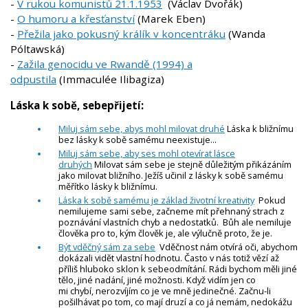
-
V rukou komunistů 21.1.1953
(Václav Dvořák)
-
O humoru a křesťanství
(Marek Eben)
-
Přežila jako pokusný králík v koncentráku
(Wanda
Póltawská)
-
Zažila genocidu ve Rwandě (1994) a
odpustila
(Immaculée Ilibagiza)
Láska k sobě, sebepřijetí:
Miluj sám sebe, abys mohl milovat druhé
Láska k bližnímu
bez lásky k sobě samému neexistuje...
Miluj sám sebe, aby ses mohl otevírat lásce
druhých
Milovat sám sebe je stejně důležitým přikázáním
jako milovat bližního. Ježíš učinil z lásky k sobě samému
měřítko lásky k bližnímu.
Láska k sobě samému je základ životní kreativity
Pokud
nemilujeme sami sebe, začneme mít přehnaný strach z
poznávání vlastních chyb a nedostatků. Bůh ale nemiluje
člověka pro to, kým člověk je, ale výlučně proto, že je.
Být vděčný sám za sebe
Vděčnost nám otvírá oči, abychom
dokázali vidět vlastní hodnotu. Často v nás totiž vězí až
příliš hluboko sklon k sebeodmítání. Rádi bychom měli jiné
tělo, jiné nadání, jiné možnosti. Když vidím jen co
mi chybí, nerozvíjím co je ve mně jedinečné. Začnu-li
pošilhávat po tom, co mají druzí a co já nemám, nedokážu