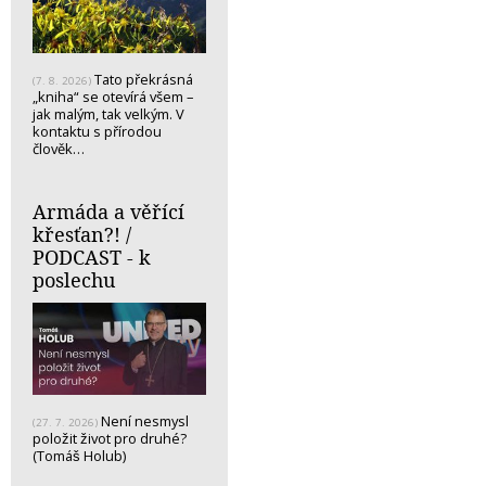
Tato překrásná
(7. 8. 2026)
„kniha“ se otevírá všem –
jak malým, tak velkým. V
kontaktu s přírodou
člověk…
Armáda a věřící
křesťan?! /
PODCAST - k
poslechu
Není nesmysl
(27. 7. 2026)
položit život pro druhé?
(Tomáš Holub)