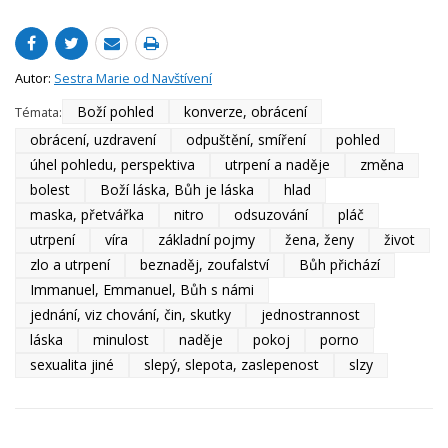
Autor:
Sestra Marie od Navštívení
Boží pohled
konverze, obrácení
Témata:
obrácení, uzdravení
odpuštění, smíření
pohled
úhel pohledu, perspektiva
utrpení a naděje
změna
bolest
Boží láska, Bůh je láska
hlad
maska, přetvářka
nitro
odsuzování
pláč
utrpení
víra
základní pojmy
žena, ženy
život
zlo a utrpení
beznaděj, zoufalství
Bůh přichází
Immanuel, Emmanuel, Bůh s námi
jednání, viz chování, čin, skutky
jednostrannost
láska
minulost
naděje
pokoj
porno
sexualita jiné
slepý, slepota, zaslepenost
slzy