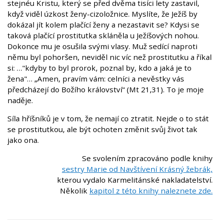
stejnéu Kristu, který se před dvěma tisíci lety zastavil,
když viděl úzkost ženy-cizoložnice. Myslíte, že Ježíš by
dokázal jít kolem plačící ženy a nezastavit se? Kdysi se
taková plačící prostitutka skláněla u Ježíšových nohou.
Dokonce mu je osušila svými vlasy. Muž sedící naproti
němu byl pohoršen, neviděl nic víc než prostitutku a říkal
si: …"kdyby to byl prorok, poznal by, kdo a jaká je to
žena"… „Amen, pravím vám: celníci a nevěstky vás
předcházejí do Božího království“ (Mt 21,31). To je moje
naděje.
Síla hříšníků je v tom, že nemají co ztratit. Nejde o to stát
se prostitutkou, ale být ochoten změnit svůj život tak
jako ona.
Se svolením zpracováno podle knihy
sestry Marie od Navštívení Krásný žebrák,
kterou vydalo Karmelitánské nakladatelství.
Několik
kapitol z této knihy naleznete zde.