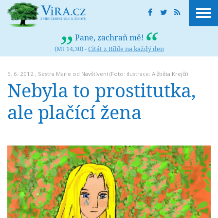
Pane, zachraň mě!
(Mt 14,30) -
Citát z Bible na každý den
5. 6. 2012 ,
Sestra Marie od Navštívení
(Foto: ilustrace: Alžběta Krejčí)
Nebyla to prostitutka,
ale plačící žena