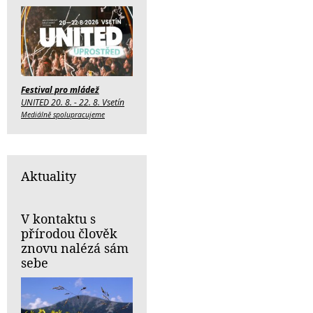
Festival pro mládež
UNITED 20. 8. - 22. 8. Vsetín
Mediálně spolupracujeme
Aktuality
V kontaktu s
přírodou člověk
znovu nalézá sám
sebe