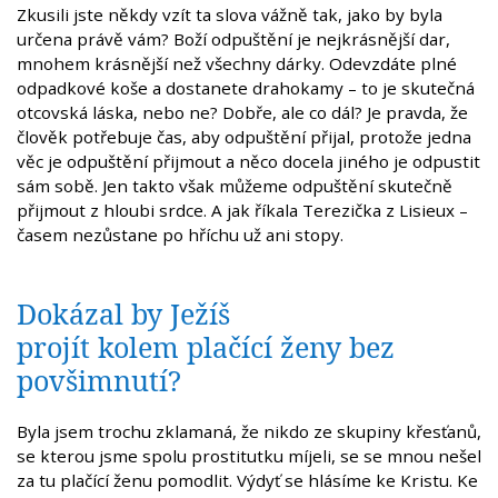
Zkusili jste někdy vzít ta slova vážně tak, jako by byla
určena právě vám? Boží odpuštění je nejkrásnější dar,
mnohem krásnější než všechny dárky. Odevzdáte plné
odpadkové koše a dostanete drahokamy – to je skutečná
otcovská láska, nebo ne? Dobře, ale co dál? Je pravda, že
člověk potřebuje čas, aby odpuštění přijal, protože jedna
věc je odpuštění přijmout a něco docela jiného je odpustit
sám sobě. Jen takto však můžeme odpuštění skutečně
přijmout z hloubi srdce. A jak říkala Terezička z Lisieux –
časem nezůstane po hříchu už ani stopy.
Dokázal by Ježíš
projít kolem plačící ženy bez
povšimnutí?
Byla jsem trochu zklamaná, že nikdo ze skupiny křesťanů,
se kterou jsme spolu prostitutku míjeli, se se mnou nešel
za tu plačící ženu pomodlit. Výdyť se hlásíme ke Kristu. Ke