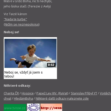
Máš-li v srdci Boha, nic ti nechybí,
jeho láska stačí. (Terezie z Avily)
Viz Taizé kánon
"Nada te turbe"
(Ničím se neznepokojuj)
Neboj se!
Některé odkazy:
Charita ČR
/
Hospice
/
Papež Lev XIV. (RaVat)
/
Stanislav Přibyl YT
/
Vojtěch
chval
/
HledámBoha
/
Některé další odkazy naleznete zde