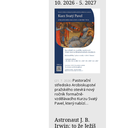
10. 2026 - 5. 2027
Pastorační
(21. 7. 2026)
středisko Arcibiskupství
pražského otevírá nový
ročník formačně-
vzdělávacího Kurzu Svatý
Pavel, který nabízí…
Astronaut J. B.
Irwin: to že Ježíš