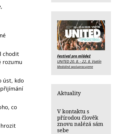
,
oné
 chodit
Festival pro mládež
ně rozumu
UNITED 20. 8. - 22. 8. Vsetín
Mediálně spolupracujeme
o úst, kdo
přijímání
Aktuality
oho, co
V kontaktu s
přírodou člověk
znovu nalézá sám
hrozit
sebe