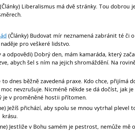
(Články) Liberalismus má dvě stránky. Tou dobrou je
směrech.
lád
(Články) Budovat mír neznamená zabránit té či 
u naděje pro veškeré lidstvo.
 a odpovědi) Dobrý den, mám kamaráda, který začal
ve, abych šel s ním na jejich shromáždění. Na rovi
 to dnes běžně zavedená praxe. Kdo chce, přijímá d
 moc nevzrušuje. Nicméně někde se dá dočíst, jak je 
ý je v proměněné hostii přítomen.
) Ježíš přichází, aby spolu se mnou vytrhal plevel t
u krásu.
ne) Jestliže v Bohu samém je pestrost, nemůže mě o