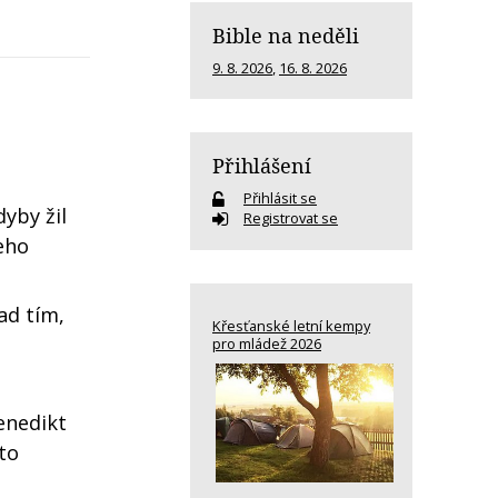
Bible na neděli
9. 8. 2026
,
16. 8. 2026
Přihlášení
Přihlásit se
yby žil
Registrovat se
jeho
ad tím,
Křesťanské letní kempy
pro mládež 2026
enedikt
to