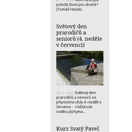
(27. 7. 2026)
položit život pro druhé?
(Tomáš Holub)
Světový den
prarodičů a
seniorů (4. neděle
v červenci)
Světový den
(22. 7. 2026)
prarodičů a seniorů se
připomíná vždy 4. neděli v
červenci - v blízkosti
svátku Jáchyma…
Kurz Svatý Pavel