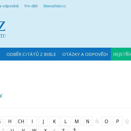
 a odpovědi
Pro děti
Manzelstvi.cz
N
ODBĚR CITÁTŮ Z BIBLE
OTÁZKY A ODPOVĚDI
REJSTŘÍ
v
G
H
CH
I
J
K
L
M
N
Ň
O
P
Q
Ť
U
V
W
X
Y
Z
Ž