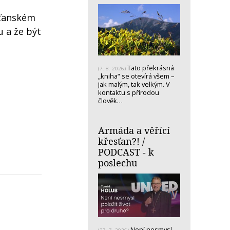
sťanském
u a že být
Tato překrásná
(7. 8. 2026)
„kniha“ se otevírá všem –
jak malým, tak velkým. V
kontaktu s přírodou
člověk…
Armáda a věřící
křesťan?! /
PODCAST - k
poslechu
Není nesmysl