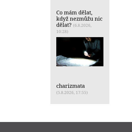
Co mám dělat,
když nezmůžu nic
dělat?
(6.8.2026,
10:28)
charizmata
(5.8.2026, 17:55)