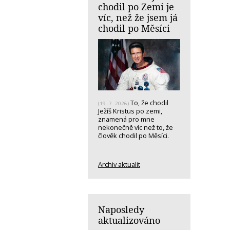
chodil po Zemi je
víc, než že jsem já
chodil po Měsíci
To, že chodil
(19. 7. 2026)
Ježíš Kristus po zemi,
znamená pro mne
nekonečně víc než to, že
člověk chodil po Měsíci.
Archiv aktualit
Naposledy
aktualizováno