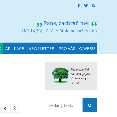
Pane, zachraň mě!
(Mt 14,30) -
Citát z Bible na každý den
K
APLIKACE
NEWSLETTER
PRO VÁS
O WEBU
Kdo se spoléhá
na Boha, je jako
strom u vody
.
(Jr 17,5)
R
Ř