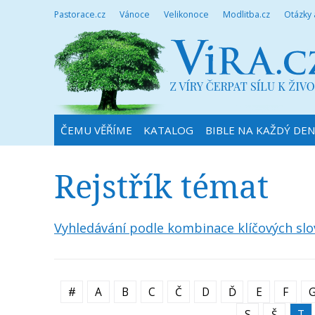
Pastorace.cz
Vánoce
Velikonoce
Modlitba.cz
Otázky
ČEMU VĚŘÍME
KATALOG
BIBLE NA KAŽDÝ DE
Rejstřík témat
Vyhledávání podle kombinace klíčových slo
#
A
B
C
Č
D
Ď
E
F
S
Š
T