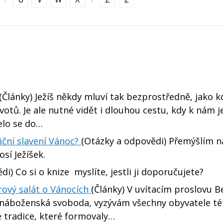
(Články) Ježíš někdy mluví tak bezprostředně, jako kd
votů. Je ale nutné vidět i dlouhou cestu, kdy k nám 
jelo se do…
diční slavení Vánoc?
(Otázky a odpovědi) Přemýšlím n
osí Ježíšek.
i) Co si o knize myslíte, jestli ji doporučujete?
rový salát o Vánocích
(Články) V uvítacím proslovu B
na náboženská svoboda, vyzývám všechny obyvatele té
é tradice, které formovaly…