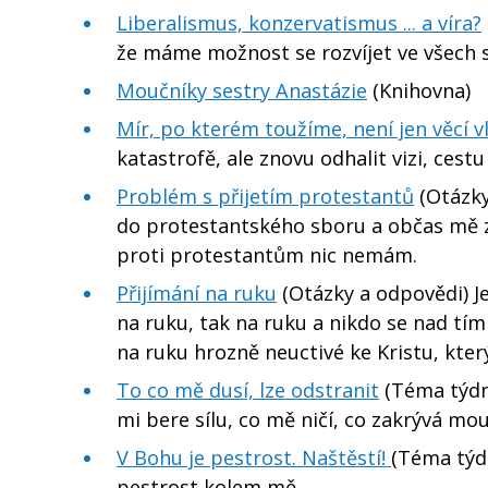
Liberalismus, konzervatismus ... a víra?
že máme možnost se rozvíjet ve všech 
Moučníky sestry Anastázie
(Knihovna)
Mír, po kterém toužíme, není jen věcí v
katastrofě, ale znovu odhalit vizi, cest
Problém s přijetím protestantů
(Otázky
do protestantského sboru a občas mě z
proti protestantům nic nemám.
Přijímání na ruku
(Otázky a odpovědi) Je
na ruku, tak na ruku a nikdo se nad tím
na ruku hrozně neuctivé ke Kristu, kter
To co mě dusí, lze odstranit
(Téma týdne
mi bere sílu, co mě ničí, co zakrývá mo
V Bohu je pestrost. Naštěstí!
(Téma týd
pestrost kolem mě.