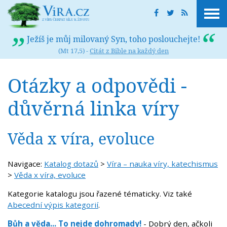
Ježíš je můj milovaný Syn, toho poslouchejte!
(Mt 17,5) -
Citát z Bible na každý den
Otázky a odpovědi -
důvěrná linka víry
Věda x víra, evoluce
Navigace:
Katalog dotazů
>
Víra – nauka víry, katechismus
>
Věda x víra, evoluce
Kategorie katalogu jsou řazené tématicky. Viz také
Abecední výpis kategorií
.
Bůh a věda... To nejde dohromady!
- Dobrý den, ačkoli