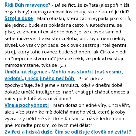
Řídí Bůh mravence?
- Dá se říct, že zvířata (alespoň nižší
organismy) naprogramoval instinkty, skrze které je řídí?
Stroj a duse
- Mam otazku, ktera zatim vypada jako sci-fi,
ale jednou bude asi pokladana casto. V Katechismu se
pise, ze znameni existence duse je, ze clovek sam od
sebe muze verit v existenci Boha, aniz by o nem nekdy
slysel. Co vsak v pripade, ze clovek sestroji inteligentni
stroj, ktery toho rovnez bude schopen. Jak Cirkev hledi
na "neprime stvoreni"? Jezuite rekli, ze pokud existuji
mimozemstane, tyka se i(…)
Umělá inteligence - Mohlo nás stvořit (náš vesmír,
vědomí..) něco jiného než bůh
- Proč církev
zpochybňuje, že žijeme v simulaci, když v dnešní době
dokaže umělá inteligence, např. chat gpt chápat emoce a
mít v podstatě vlastní vědomí?
Víra a pochybnosti
- Mám dotaz ohledně víry. Chci věřit,
ale z více stran ke mě doléhá mnoho věcí, které jakoby
vyvracely některé věci křesťanství, ať už vědecké nebo
jiné. Poraďte prosím, co bych měl dělat?
Zvířecí a lidská duše. Čím se odlišuje člověk od zvířat?