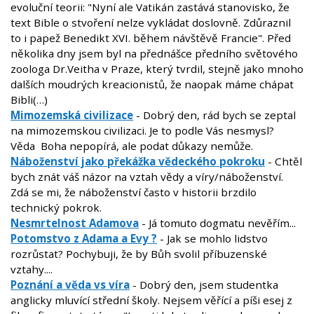
evoluční teorii: "Nyní ale Vatikán zastává stanovisko, že
text Bible o stvoření nelze vykládat doslovně. Zdůraznil
to i papež Benedikt XVI. během návštěvě Francie". Před
několika dny jsem byl na přednášce předního světového
zoologa Dr.Veitha v Praze, který tvrdil, stejně jako mnoho
dalších moudrých kreacionistů, že naopak máme chápat
Bibli(…)
Mimozemská civilizace
- Dobrý den, rád bych se zeptal
na mimozemskou civilizaci. Je to podle Vás nesmysl?
Věda Boha nepopírá, ale podat důkazy nemůže.
Náboženství jako překážka vědeckého pokroku
- Chtěl
bych znát váš názor na vztah vědy a víry/náboženství.
Zdá se mi, že náboženství často v historii brzdilo
technický pokrok.
Nesmrtelnost Adamova
- Já tomuto dogmatu nevěřím...
Potomstvo z Adama a Evy ?
- Jak se mohlo lidstvo
rozrůstat? Pochybuji, že by Bůh svolil příbuzenské
vztahy....
Poznání a věda vs víra
- Dobrý den, jsem studentka
anglicky mluvící střední školy. Nejsem věřící a píši esej z