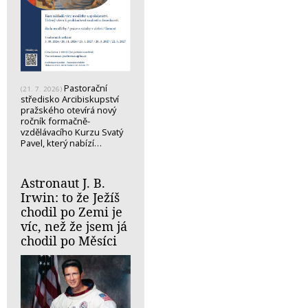
Pastorační
(21. 7. 2026)
středisko Arcibiskupství
pražského otevírá nový
ročník formačně-
vzdělávacího Kurzu Svatý
Pavel, který nabízí…
Astronaut J. B.
Irwin: to že Ježíš
chodil po Zemi je
víc, než že jsem já
chodil po Měsíci