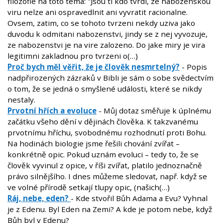
filozofie na toto téma: "Jsou ti kdo tvrdi, ze nabozenskou
viru nelze ani ospravedlnit ani vyvratit racionalne.
Ovsem, zatim, co se tohoto tvrzeni nekdy uziva jako
duvodu k odmitani nabozenstvi, jindy se z nej vyvozuje,
ze nabozenstvi je na vire zalozeno. Do jake miry je vira
legitimni zakladnou pro tvrzeni o(…)
Proč bych měl věřit, že je člověk nesmrtelný?
- Popis
nadpřirozených zázraků v Bibli je sám o sobe svědectvím
o tom, že se jedná o smyšlené události, které se nikdy
nestaly.
Prvotní hřích a evoluce
- Můj dotaz směřuje k úplnému
začátku všeho dění v dějinách člověka. K takzvanému
prvotnímu hříchu, svobodnému rozhodnutí proti Bohu.
Na hodinách biologie jsme řešili chování zvířat –
konkrétně opic. Pokud uznám evoluci – tedy to, že se
člověk vyvinul z opice, v říši zvířat, platilo jednoznačně
právo silnějšího. I dnes můžeme sledovat, např. když se
ve volné přírodě setkají tlupy opic, (našich(…)
Ráj, nebe, eden?
- Kde stvořil Bůh Adama a Evu? Vyhnal
je z Edenu. Byl Eden na Zemi? A kde je potom nebe, když
Bůh byl v Edenu?