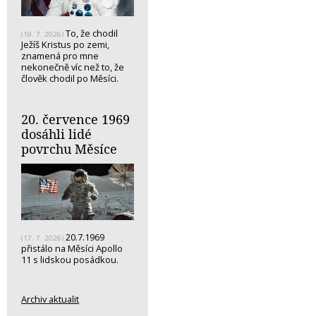
To, že chodil
(19. 7. 2026)
Ježíš Kristus po zemi,
znamená pro mne
nekonečně víc než to, že
člověk chodil po Měsíci.
20. července 1969
dosáhli lidé
povrchu Měsíce
20.7.1969
(17. 7. 2026)
přistálo na Měsíci Apollo
11 s lidskou posádkou.
Archiv aktualit