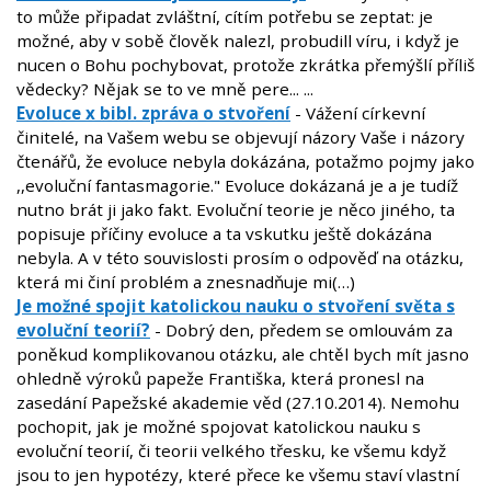
to může připadat zvláštní, cítím potřebu se zeptat: je
možné, aby v sobě člověk nalezl, probudill víru, i když je
nucen o Bohu pochybovat, protože zkrátka přemýšlí příliš
vědecky? Nějak se to ve mně pere... ...
Evoluce x bibl. zpráva o stvoření
- Vážení církevní
činitelé, na Vašem webu se objevují názory Vaše i názory
čtenářů, že evoluce nebyla dokázána, potažmo pojmy jako
,,evoluční fantasmagorie." Evoluce dokázaná je a je tudíž
nutno brát ji jako fakt. Evoluční teorie je něco jiného, ta
popisuje příčiny evoluce a ta vskutku ještě dokázána
nebyla. A v této souvislosti prosím o odpověď na otázku,
která mi činí problém a znesnadňuje mi(…)
Je možné spojit katolickou nauku o stvoření světa s
evoluční teorií?
- Dobrý den, předem se omlouvám za
poněkud komplikovanou otázku, ale chtěl bych mít jasno
ohledně výroků papeže Františka, která pronesl na
zasedání Papežské akademie věd (27.10.2014). Nemohu
pochopit, jak je možné spojovat katolickou nauku s
evoluční teorií, či teorii velkého třesku, ke všemu když
jsou to jen hypotézy, které přece ke všemu staví vlastní