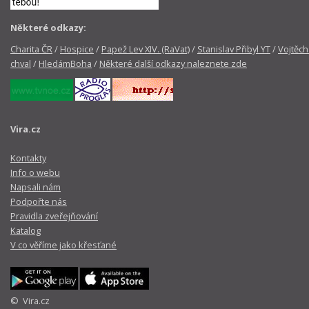
Některé odkazy:
Charita ČR
/
Hospice
/
Papež Lev XIV. (RaVat)
/
Stanislav Přibyl YT
/
Vojtěch
chval
/
HledámBoha
/
Některé další odkazy naleznete zde
Vira.cz
Kontakty
Info o webu
Napsali nám
Podpořte nás
Pravidla zveřejňování
Katalog
V co věříme jako křesťané
© Vira.cz