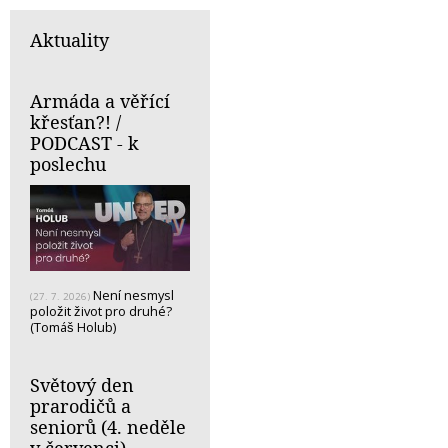
Aktuality
Armáda a věřící
křesťan?! /
PODCAST - k
poslechu
Není nesmysl
(27. 7. 2026)
položit život pro druhé?
(Tomáš Holub)
Světový den
prarodičů a
seniorů (4. neděle
v červenci)