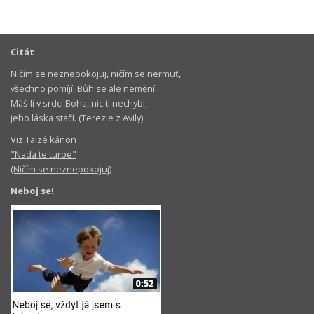
Citát
Ničím se neznepokojuj, ničím se nermuť,
všechno pomíjí, Bůh se ale nemění.
Máš-li v srdci Boha, nic ti nechybí,
jeho láska stačí. (Terezie z Avily)
Viz Taizé kánon
"Nada te turbe"
(Ničím se neznepokojuj)
Neboj se!