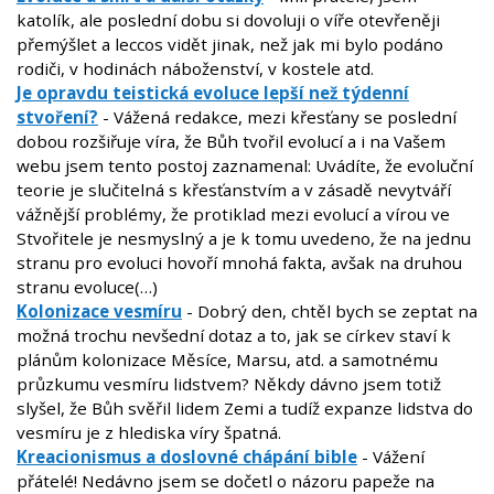
katolík, ale poslední dobu si dovoluji o víře otevřeněji
přemýšlet a leccos vidět jinak, než jak mi bylo podáno
rodiči, v hodinách náboženství, v kostele atd.
Je opravdu teistická evoluce lepší než týdenní
stvoření?
- Vážená redakce, mezi křesťany se poslední
dobou rozšiřuje víra, že Bůh tvořil evolucí a i na Vašem
webu jsem tento postoj zaznamenal: Uvádíte, že evoluční
teorie je slučitelná s křesťanstvím a v zásadě nevytváří
vážnější problémy, že protiklad mezi evolucí a vírou ve
Stvořitele je nesmyslný a je k tomu uvedeno, že na jednu
stranu pro evoluci hovoří mnohá fakta, avšak na druhou
stranu evoluce(…)
Kolonizace vesmíru
- Dobrý den, chtěl bych se zeptat na
možná trochu nevšední dotaz a to, jak se církev staví k
plánům kolonizace Měsíce, Marsu, atd. a samotnému
průzkumu vesmíru lidstvem? Někdy dávno jsem totiž
slyšel, že Bůh svěřil lidem Zemi a tudíž expanze lidstva do
vesmíru je z hlediska víry špatná.
Kreacionismus a doslovné chápání bible
- Vážení
přátelé! Nedávno jsem se dočetl o názoru papeže na