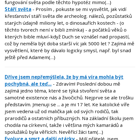
fungování světa podle těchto hypotéz mimo(…)
Stáří světa
- Prosím , pokuste se mi vysvětlit, jak vidí
křesťanství stáří světa dle archeolog. nálezů, pozůstatků
starých údajně miliony let, o dinosauřích kostech - (o
těchto tvorech není v bibli zmínka) - a počátků věků o
kterých bible mluví-když Duch se vznášel nad propastí,
což by neměla být doba starší víc jak 5000 let ? Zajímá mě
vysvětlení, které by dávalo logicky smysl, např. byl snad
ještě před Adamem(…)
Dříve jsem nepřemýšlela, že by má víra mohla být
pochybná, ale teď...
- Zdravím! Poslední dobou mě
zajímá jedno téma, které se týká stvoření světa a
samotné existence nás a živočichů. Nejprve se ale trošku
představím. Jmenuji se ... a je mi 17 let. Ke katolické víře
jsem vedena už od malička jak od svých rodičů, tak
prarodičů a ostatních příbuzných. Na základní školu jsem
chodila na církevní, takže i většina mých kamarádů a
spolužáků byla věřících. Nevěřící žáci tam(…)
Evoluce a smrt a další otázky
- Milí přátelé, jsem