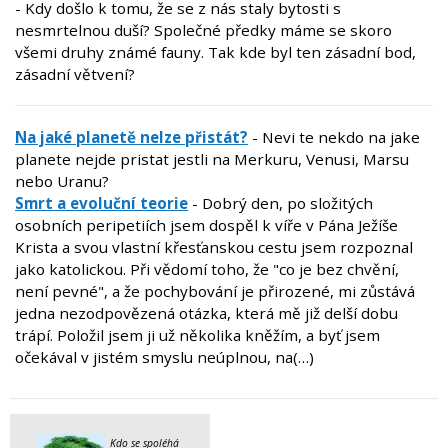
- Kdy došlo k tomu, že se z nás staly bytosti s
nesmrtelnou duší? Společné předky máme se skoro
všemi druhy známé fauny. Tak kde byl ten zásadní bod,
zásadní větvení?
Na jaké planetě nelze přistát?
- Nevi te nekdo na jake
planete nejde pristat jestli na Merkuru, Venusi, Marsu
nebo Uranu?
Smrt a evoluční teorie
- Dobrý den, po složitých
osobních peripetiích jsem dospěl k víře v Pána Ježíše
Krista a svou vlastní křesťanskou cestu jsem rozpoznal
jako katolickou. Při vědomí toho, že "co je bez chvění,
není pevné", a že pochybování je přirozené, mi zůstává
jedna nezodpovězená otázka, která mě již delší dobu
trápí. Položil jsem ji už několika kněžím, a byť jsem
očekával v jistém smyslu neúplnou, na(…)
Kdo se spoléhá