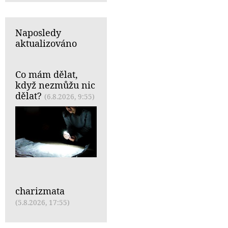
Naposledy
aktualizováno
Co mám dělat,
když nezmůžu nic
dělat?
(6.8.2026, 9:55)
charizmata
(5.8.2026, 17:55)