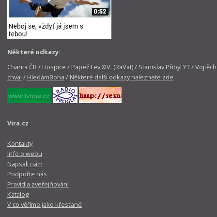
Některé odkazy:
Charita ČR
/
Hospice
/
Papež Lev XIV. (RaVat)
/
Stanislav Přibyl YT
/
Vojtěch
chval
/
HledámBoha
/
Některé další odkazy naleznete zde
Vira.cz
Kontakty
Info o webu
Napsali nám
Podpořte nás
Pravidla zveřejňování
Katalog
V co věříme jako křesťané