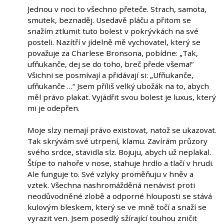
Jednou v noci to všechno přeteče. Strach, samota,
smutek, beznaděj. Usedavě pláču a přitom se
snažím ztlumit tuto bolest v pokrývkách na své
posteli. Nazítří v jídelně mě vychovatel, který se
považuje za Charlese Bronsona, pobídne: „Tak,
ufňukanče, dej se do toho, breč přede všema!“
Všichni se posmívají a přidávají si: „Ufňukanče,
ufňukanče …“ Jsem příliš velký ubožák na to, abych
měl právo plakat. Vyjádřit svou bolest je luxus, který
mi je odepřen.
Moje slzy nemají právo existovat, natož se ukazovat.
Tak skrývám své utrpení, klamu. Zavírám průzory
svého srdce, stavidla slz. Bojuju, abych už neplakal.
Štípe to nahoře v nose, stahuje hrdlo a tlačí v hrudi.
Ale funguje to. Své vzlyky proměňuju v hněv a
vztek. Všechna nashromážděná nenávist proti
neodůvodněné zlobě a odporné hlouposti se stává
kulovým bleskem, který se ve mně točí a snaží se
vyrazit ven. Jsem posedlý sžírající touhou zničit