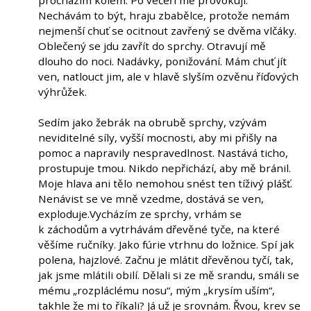
Nechávám to být, hraju zbabělce, protože nemám
nejmenší chuť se ocitnout zavřený se dvěma vlčáky.
Oblečený se jdu zavřít do sprchy. Otravují mě
dlouho do noci. Nadávky, ponižování. Mám chuť jít
ven, natlouct jim, ale v hlavě slyším ozvěnu říďových
výhrůžek.
Sedím jako žebrák na obrubě sprchy, vzývám
neviditelné síly, vyšší mocnosti, aby mi přišly na
pomoc a napravily nespravedlnost. Nastává ticho,
prostupuje tmou. Nikdo nepřichází, aby mě bránil.
Moje hlava ani tělo nemohou snést ten tíživý plášť.
Nenávist se ve mně vzedme, dostává se ven,
exploduje.Vycházím ze sprchy, vrhám se
k záchodům a vytrhávám dřevěné tyče, na které
věšíme ručníky. Jako fúrie vtrhnu do ložnice. Spí jak
polena, hajzlové. Začnu je mlátit dřevěnou tyčí, tak,
jak jsme mlátili obilí. Dělali si ze mě srandu, smáli se
mému „rozpláclému nosu“, mým „krysím uším“,
takhle že mi to říkali? Já už je srovnám. Řvou, krev se