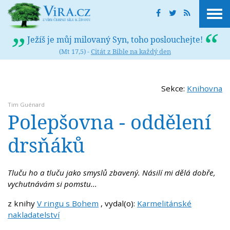
Ježíš je můj milovaný Syn, toho poslouchejte!
(Mt 17,5) -
Citát z Bible na každý den
Sekce:
Knihovna
Tim Guénard
Polepšovna - oddělení
drsňáků
Tluču ho a tluču jako smyslů zbavený. Násilí mi dělá dobře,
vychutnávám si pomstu...
z knihy
V ringu s Bohem
, vydal(o):
Karmelitánské
nakladatelství