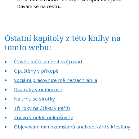
Dávám se na cestu...
Ostatní kapitoly z této knihy na
tomto webu:
Člověk může změnit svůj osud
Opuštěný v příkopě
Sociální pracovnice mě ne/zachránila
Dva roky v nemocnici
Na trhu se sirotky
Tři roky na útěku v Paříži
Znovu v pekle polepšovny
Objevování mimozemšťanů aneb setkání s křesťany