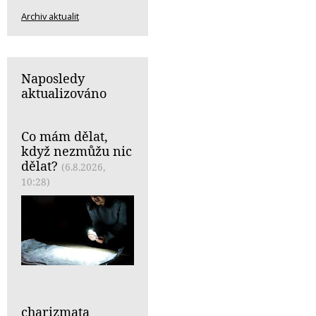
Archiv aktualit
Naposledy
aktualizováno
Co mám dělat,
když nezmůžu nic
dělat?
(6.8.2026,
10:28)
charizmata