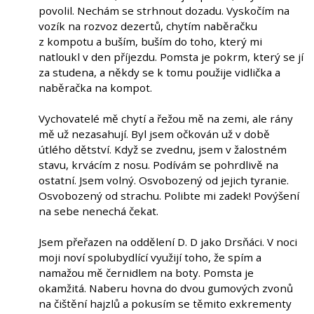
povolil. Nechám se strhnout dozadu. Vyskočím na
vozík na rozvoz dezertů, chytím naběračku
z kompotu a buším, buším do toho, který mi
natloukl v den příjezdu. Pomsta je pokrm, který se jí
za studena, a někdy se k tomu použije vidlička a
naběračka na kompot.
Vychovatelé mě chytí a řežou mě na zemi, ale rány
mě už nezasahují. Byl jsem očkován už v době
útlého dětství. Když se zvednu, jsem v žalostném
stavu, krvácím z nosu. Podívám se pohrdlivě na
ostatní. Jsem volný. Osvobozený od jejich tyranie.
Osvobozený od strachu. Polibte mi zadek! Povýšení
na sebe nenechá čekat.
Jsem přeřazen na oddělení D. D jako Drsňáci. V noci
moji noví spolubydlící využijí toho, že spím a
namažou mě černidlem na boty. Pomsta je
okamžitá. Naberu hovna do dvou gumových zvonů
na čištění hajzlů a pokusím se těmito exkrementy