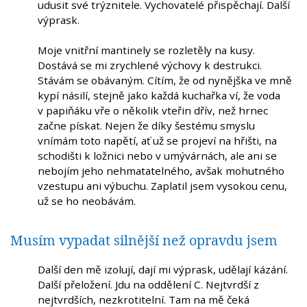
udusit své trýznitele. Vychovatelé přispěchají. Další
výprask.
Moje vnitřní mantinely se rozletěly na kusy.
Dostává se mi zrychlené výchovy k destrukci.
Stávám se obávaným. Cítím, že od nynějška ve mně
kypí násilí, stejně jako každá kuchařka ví, že voda
v papiňáku vře o několik vteřin dřív, než hrnec
začne pískat. Nejen že díky šestému smyslu
vnímám toto napětí, ať už se projeví na hřišti, na
schodišti k ložnici nebo v umývárnách, ale ani se
nebojím jeho nehmatatelného, avšak mohutného
vzestupu ani výbuchu. Zaplatil jsem vysokou cenu,
už se ho neobávám.
Musím vypadat silnější než opravdu jsem
Další den mě izolují, dají mi výprask, udělají kázání.
Další přeložení. Jdu na oddělení C. Nejtvrdší z
nejtvrdších, nezkrotitelní. Tam na mě čeká