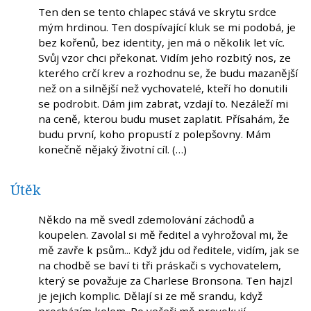
Ten den se tento chlapec stává ve skrytu srdce
mým hrdinou. Ten dospívající kluk se mi podobá, je
bez kořenů, bez identity, jen má o několik let víc.
Svůj vzor chci překonat. Vidím jeho rozbitý nos, ze
kterého crčí krev a rozhodnu se, že budu mazanější
než on a silnější než vychovatelé, kteří ho donutili
se podrobit. Dám jim zabrat, vzdají to. Nezáleží mi
na ceně, kterou budu muset zaplatit. Přísahám, že
budu první, koho propustí z polepšovny. Mám
konečně nějaký životní cíl. (…)
Útěk
Někdo na mě svedl zdemolování záchodů a
koupelen. Zavolal si mě ředitel a vyhrožoval mi, že
mě zavře k psům... Když jdu od ředitele, vidím, jak se
na chodbě se baví ti tři práskači s vychovatelem,
který se považuje za Charlese Bronsona. Ten hajzl
je jejich komplic. Dělají si ze mě srandu, když
procházím kolem. Po večeři mě provokují.