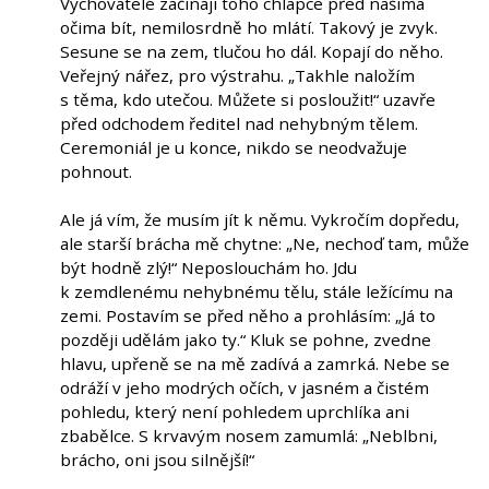
Vychovatelé začínají toho chlapce před našima
očima bít, nemilosrdně ho mlátí. Takový je zvyk.
Sesune se na zem, tlučou ho dál. Kopají do něho.
Veřejný nářez, pro výstrahu. „Takhle naložím
s těma, kdo utečou. Můžete si posloužit!“ uzavře
před odchodem ředitel nad nehybným tělem.
Ceremoniál je u konce, nikdo se neodvažuje
pohnout.
Ale já vím, že musím jít k němu. Vykročím dopředu,
ale starší brácha mě chytne: „Ne, nechoď tam, může
být hodně zlý!“ Neposlouchám ho. Jdu
k zemdlenému nehybnému tělu, stále ležícímu na
zemi. Postavím se před něho a prohlásím: „Já to
později udělám jako ty.“ Kluk se pohne, zvedne
hlavu, upřeně se na mě zadívá a zamrká. Nebe se
odráží v jeho modrých očích, v jasném a čistém
pohledu, který není pohledem uprchlíka ani
zbabělce. S krvavým nosem zamumlá: „Neblbni,
brácho, oni jsou silnější!“