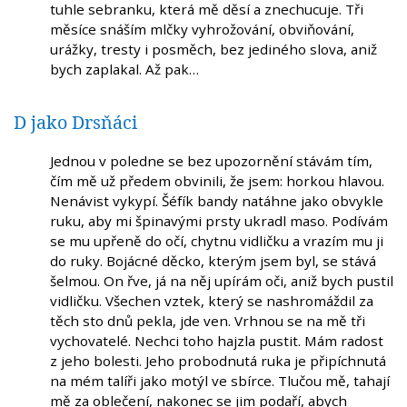
tuhle sebranku, která mě děsí a znechucuje. Tři
měsíce snáším mlčky vyhrožování, obviňování,
urážky, tresty i posměch, bez jediného slova, aniž
bych zaplakal. Až pak…
D jako Drsňáci
Jednou v poledne se bez upozornění stávám tím,
čím mě už předem obvinili, že jsem: horkou hlavou.
Nenávist vykypí. Šéfík bandy natáhne jako obvykle
ruku, aby mi špinavými prsty ukradl maso. Podívám
se mu upřeně do očí, chytnu vidličku a vrazím mu ji
do ruky. Bojácné děcko, kterým jsem byl, se stává
šelmou. On řve, já na něj upírám oči, aniž bych pustil
vidličku. Všechen vztek, který se nashromáždil za
těch sto dnů pekla, jde ven. Vrhnou se na mě tři
vychovatelé. Nechci toho hajzla pustit. Mám radost
z jeho bolesti. Jeho probodnutá ruka je připíchnutá
na mém talíři jako motýl ve sbírce. Tlučou mě, tahají
mě za oblečení, nakonec se jim podaří, abych