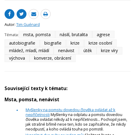
Autor:
Tim Guénard
msta, pomsta
násilí, brutalita
agrese
Témata:
autobiografie
biografie
krize
krize osobní
mládež, mladí, mládí
nenávist
útěk
krize víry
výchova
konverze, obrácení
Související texty k tématu:
Msta, pomsta, nenávist
Myšlenky na pomstu dovedou člověka ovládat až k
nepříčetnosti
Myšlenky na odplatu a pomstu dovedou
člověka ovládat někdy až k nepříčetnosti... Pochopil jsem,
jak strašné břímě nese ten, kdo se zapřisáhne, že nikdy
neodpustí, a koho ovládá touha po pomstě.