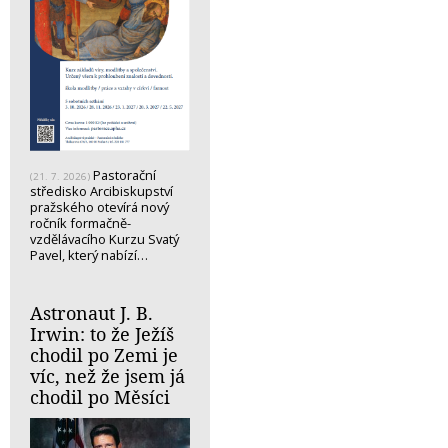
Pastorační
(21. 7. 2026)
středisko Arcibiskupství
pražského otevírá nový
ročník formačně-
vzdělávacího Kurzu Svatý
Pavel, který nabízí…
Astronaut J. B.
Irwin: to že Ježíš
chodil po Zemi je
víc, než že jsem já
chodil po Měsíci