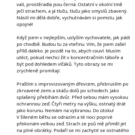
valí, prostěradla jsou černá. Ostatní v okolní tmě
ječí strachem, a já tluču, tluču jako smyslů zbavený.
Násilí mi dělá dobře, vychutnávám si pomstu. Jak
opojné!
Když jsem v nejlepším, uslyším vychovatele, jak pádí
po chodbě. Budou tu za vteřinu. Vím, že jsem zašel
příliš daleko. Je pozdě na to, abych couvl. Musím
utéct, pokud nechci žít v koncentračním táboře a
být pod dohledem vlčáků. Tyto obrazy se mi
zrychleně promítají.
Praštím s improvizovaným dřevcem, přebruslím po
zkrvavené zemi a skáču dolů po schodech. Jako
splašený přebíhám dvůr. Před sebou mám vysokou
ochrannou zeď. Čtyři metry na výšku, ostnatý drát
jako korunu. Nemám na vybranou. Do útoku!
V šíleném běhu se odrazím a té noci poprvé
překonám velkou zeď. Strach ze psů mě přiměl jet
na plné obrátky. Podaří se mi zachytit se ostnatého