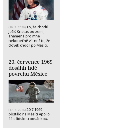
To, že chodil
(19. 7. 2026)
Ježíš Kristus po zemi,
znamená pro mne
nekonečně víc než to, že
člověk chodil po Měsíci.
20. července 1969
dosáhli lidé
povrchu Měsíce
20.7.1969
(17. 7. 2026)
přistálo na Měsíci Apollo
11 s lidskou posádkou.