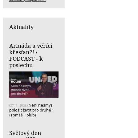
Aktuality
Armáda a věřící
křesťan?! /
PODCAST - k
poslechu
Není nesmysl
(27. 7. 2026)
položit život pro druhé?
(Tomáš Holub)
Světový den