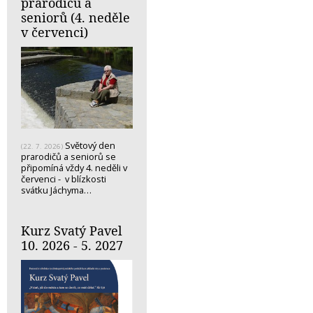
prarodičů a
seniorů (4. neděle
v červenci)
Světový den
(22. 7. 2026)
prarodičů a seniorů se
připomíná vždy 4. neděli v
červenci - v blízkosti
svátku Jáchyma…
Kurz Svatý Pavel
10. 2026 - 5. 2027