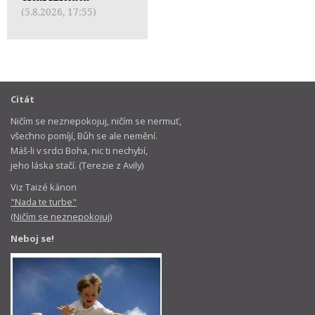
(5.8.2026, 17:55)
Citát
Ničím se neznepokojuj, ničím se nermuť,
všechno pomíjí, Bůh se ale nemění.
Máš-li v srdci Boha, nic ti nechybí,
jeho láska stačí. (Terezie z Avily)
Viz Taizé kánon
"Nada te turbe"
(Ničím se neznepokojuj)
Neboj se!