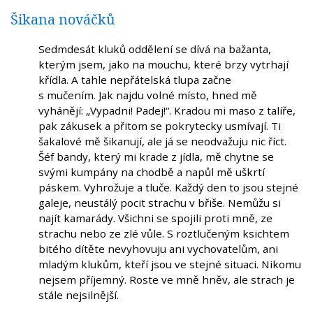
Šikana nováčků
Sedmdesát kluků oddělení se dívá na bažanta,
kterým jsem, jako na mouchu, které brzy vytrhají
křídla. A tahle nepřátelská tlupa začne
s mučením. Jak najdu volné místo, hned mě
vyhánějí: „Vypadni! Padej!“. Kradou mi maso z talíře,
pak zákusek a přitom se pokrytecky usmívají. Ti
šakalové mě šikanují, ale já se neodvažuju nic říct.
Šéf bandy, který mi krade z jídla, mě chytne se
svými kumpány na chodbě a napůl mě uškrtí
páskem. Vyhrožuje a tluče. Každý den to jsou stejné
galeje, neustálý pocit strachu v břiše. Nemůžu si
najít kamarády. Všichni se spojili proti mně, ze
strachu nebo ze zlé vůle. S roztlučeným ksichtem
bitého dítěte nevyhovuju ani vychovatelům, ani
mladým klukům, kteří jsou ve stejné situaci. Nikomu
nejsem příjemný. Roste ve mně hněv, ale strach je
stále nejsilnější.