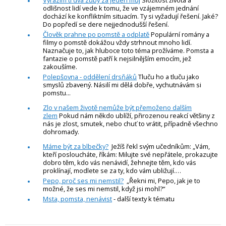
Vyrazím ti dva zuby za jeden můj
Složitost života a
odlišnost lidí vede k tomu, že ve vzájemném jednání
dochází ke konfliktním situacím. Ty si vyžadují řešení. Jaké?
Do popředí se dere nejjednodušší řešení.
Člověk prahne po pomstě a odplatě
Populární romány a
filmy o pomstě dokážou vždy strhnout mnoho lidí.
Naznačuje to, jak hluboce toto téma prožíváme. Pomsta a
fantazie o pomstě patří k nejsilnějším emocím, jež
zakoušíme.
Polepšovna - oddělení drsňáků
Tluču ho a tluču jako
smyslů zbavený. Násilí mi dělá dobře, vychutnávám si
pomstu...
Zlo v našem životě nemůže být přemoženo dalším
zlem
Pokud nám někdo ublíží, přirozenou reakcí většiny z
nás je zlost, smutek, nebo chuť to vrátit, případně všechno
dohromady.
Máme být za blbečky?
Ježíš řekl svým učedníkům: „Vám,
kteří posloucháte, říkám: Milujte své nepřátele, prokazujte
dobro těm, kdo vás nenávidí, žehnejte těm, kdo vás
proklínají, modlete se za ty, kdo vám ubližují.…
Pepo, proč ses mi nemstil?
„Řekni mi, Pepo, jak je to
možné, že ses mi nemstil, když jsi mohl?“
Msta, pomsta, nenávist
- další texty k tématu