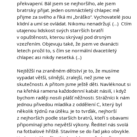
překvapení. Bál jsem se nejhoršího, ale jsem
bratrsky přijat. Jeden osmnáctiletý chlapec mě
přijme za svého a říká mi „bráško“. Vychovatelé jsou
klidní a umí se ovládat. Nikomu nenadržují. (…) Ctím
utajenou lidskost svých starrších bratří
v opuštěnosti, kterou skrývají pod drsným
vzezřením. Objevuju také, že jsem ve dvanácti
letech prožil to, s čím se normální dvacetiletý
chlapec asi nikdy nesetká. (...)
Nejtěžší na zraněném dětství je to, že musíme
vypadat větší, silnější, zralejší, než jsme ve
skutečnosti. A přitom jsme ještě děti. Navléknout si
na křehká ramena každodenní kabát násilí, i když
bychom raději nosili plášť něžnosti. Strážníci k nám
jednou přivedou mladíka z oddělení C, který byl
několik týdnů na útěku. Je to tvrďák, nejhorší
z nejhorších podle starších bratrů, kteří s obavami
připomínají jeho největší výkony. Ředitel nás svolá
na fotbalové hřiště. Stavíme se do řad jako obvykle.