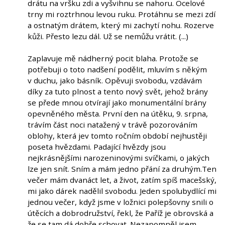
drátu na vršku zdi a vyšvihnu se nahoru. Ocelové
trny mi roztrhnou levou ruku. Protáhnu se mezi zdí
a ostnatým drátem, který mi zachytí nohu. Rozerve
kůži. Přesto lezu dál. Už se nemůžu vrátit. (...)
Zaplavuje mě nádherný pocit blaha. Protože se
potřebuji o toto nadšení podělit, mluvím s někým
v duchu, jako básník. Opěvuji svobodu, vzdávám
díky za tuto plnost a tento nový svět, jehož brány
se přede mnou otvírají jako monumentální brány
opevněného města. První den na útěku, 9. srpna,
trávím část noci natažený v trávě pozorováním
oblohy, která jev tomto ročním období nejhustěji
poseta hvězdami. Padající hvězdy jsou
nejkrásnějšími narozeninovými svíčkami, o jakých
lze jen snít. Sním a mám jedno přání za druhým.Ten
večer mám dvanáct let, a život, zatím spíš macešský,
mi jako dárek nadělil svobodu. Jeden spolubydlící mi
jednou večer, když jsme v ložnici polepšovny snili o
útěcích a dobrodružství, řekl, že Paříž je obrovská a
že se tam dá dobře schovat. Nezapomněl jsem.