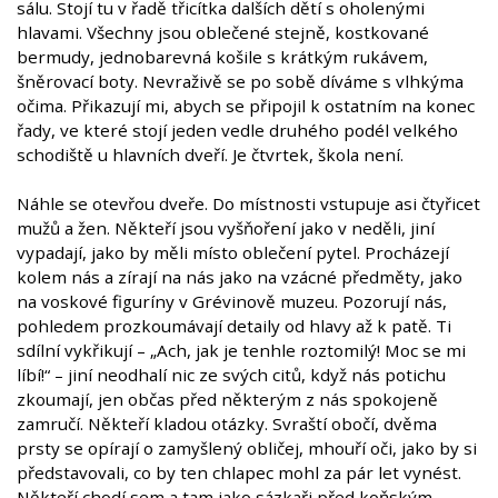
sálu. Stojí tu v řadě třicítka dalších dětí s oholenými
hlavami. Všechny jsou oblečené stejně, kostkované
bermudy, jednobarevná košile s krátkým rukávem,
šněrovací boty. Nevraživě se po sobě díváme s vlhkýma
očima. Přikazují mi, abych se připojil k ostatním na konec
řady, ve které stojí jeden vedle druhého podél velkého
schodiště u hlavních dveří. Je čtvrtek, škola není.
Náhle se otevřou dveře. Do místnosti vstupuje asi čtyřicet
mužů a žen. Někteří jsou vyšňoření jako v neděli, jiní
vypadají, jako by měli místo oblečení pytel. Procházejí
kolem nás a zírají na nás jako na vzácné předměty, jako
na voskové figuríny v Grévinově muzeu. Pozorují nás,
pohledem prozkoumávají detaily od hlavy až k patě. Ti
sdílní vykřikují – „Ach, jak je tenhle roztomilý! Moc se mi
líbí!“ – jiní neodhalí nic ze svých citů, když nás potichu
zkoumají, jen občas před některým z nás spokojeně
zamručí. Někteří kladou otázky. Svraští obočí, dvěma
prsty se opírají o zamyšlený obličej, mhouří oči, jako by si
představovali, co by ten chlapec mohl za pár let vynést.
Někteří chodí sem a tam jako sázkaři před koňským