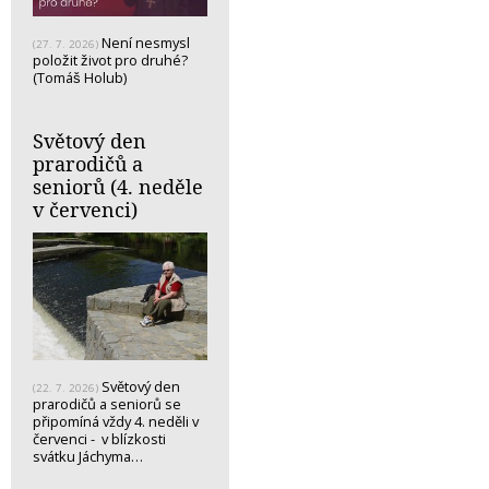
Není nesmysl
(27. 7. 2026)
položit život pro druhé?
(Tomáš Holub)
Světový den
prarodičů a
seniorů (4. neděle
v červenci)
Světový den
(22. 7. 2026)
prarodičů a seniorů se
připomíná vždy 4. neděli v
červenci - v blízkosti
svátku Jáchyma…