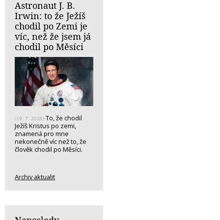
Astronaut J. B.
Irwin: to že Ježíš
chodil po Zemi je
víc, než že jsem já
chodil po Měsíci
To, že chodil
(19. 7. 2026)
Ježíš Kristus po zemi,
znamená pro mne
nekonečně víc než to, že
člověk chodil po Měsíci.
Archiv aktualit
Naposledy