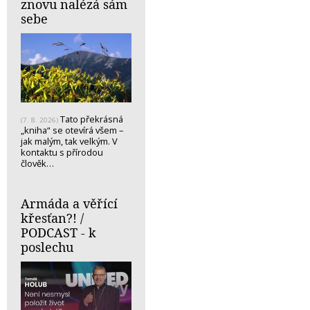
znovu nalézá sám
sebe
Tato překrásná
(7. 8. 2026)
„kniha“ se otevírá všem –
jak malým, tak velkým. V
kontaktu s přírodou
člověk…
Armáda a věřící
křesťan?! /
PODCAST - k
poslechu