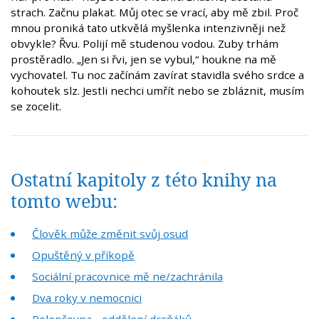
strach. Začnu plakat. Můj otec se vrací, aby mě zbil. Proč
mnou proniká tato utkvělá myšlenka intenzivněji než
obvykle? Řvu. Polijí mě studenou vodou. Zuby trhám
prostěradlo. „Jen si řvi, jen se vybul,“ houkne na mě
vychovatel. Tu noc začínám zavírat stavidla svého srdce a
kohoutek slz. Jestli nechci umřít nebo se zbláznit, musím
se zocelit.
Ostatní kapitoly z této knihy na
tomto webu:
Člověk může změnit svůj osud
Opuštěný v příkopě
Sociální pracovnice mě ne/zachránila
Dva roky v nemocnici
Polepšovna - oddělení drsňáků