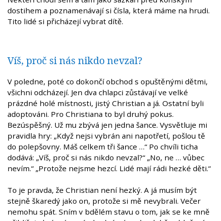
dostihem a poznamenávají si čísla, která máme na hrudi.
Tito lidé si přicházejí vybrat dítě.
Víš, proč si nás nikdo nevzal?
V poledne, poté co dokončí obchod s opuštěnými dětmi,
všichni odcházejí. Jen dva chlapci zůstávají ve velké
prázdné holé místnosti, jistý Christian a já. Ostatní byli
adoptováni. Pro Christiana to byl druhý pokus.
Bezúspěšný. Už mu zbývá jen jedna šance. Vysvětluje mi
pravidla hry: „Když nejsi vybrán ani napotřetí, pošlou tě
do polepšovny. Máš celkem tři šance …“ Po chvíli ticha
dodává: „Víš, proč si nás nikdo nevzal?“ „No, ne … vůbec
nevím.“ „Protože nejsme hezcí. Lidé mají rádi hezké děti.“
To je pravda, že Christian není hezký. A já musím být
stejně škaredý jako on, protože si mě nevybrali. Večer
nemohu spát. Sním v bdělém stavu o tom, jak se ke mně