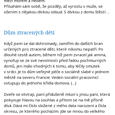
mezi mořem a nebem.
Přísahám sám sobě, že později, až vyrostu v muže, se
ožením s nějakou dívkou odsud. S dívkou z domu štěstí …
Dům ztracených dětí
Když jsem se dal dohromady, zamířím do dalších bran
určených pro ztracené děti, které nikomu nepatří. Po
dlouhé cestě autem, během níž jsem zvracel jak amina,
vynořuji se ze své nevolnosti před řadou pochmurných
domů, jen málo vhodných k tomu, aby léčily smutek
v srdci. Je to dům veřejné péče o sociálně slabé v jednom
městě na severu Francie. Veden sociální pracovnicí
vstupuju do jednoho křídla domova. (…)
Dveře se otvírají, paní přidušeně mluví s jinou paní, která
pokyvuje hlavou na souhlas a přitom se na mě přísně
dívá. Dává mi číslo složené z mého data narození a čísla
okresu, ze kterého pocházím. Jde se mnou do velkého