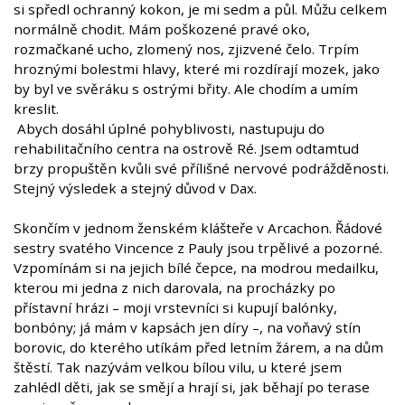
si spředl ochranný kokon, je mi sedm a půl. Můžu celkem
normálně chodit. Mám poškozené pravé oko,
rozmačkané ucho, zlomený nos, zjizvené čelo. Trpím
hroznými bolestmi hlavy, které mi rozdírají mozek, jako
by byl ve svěráku s ostrými břity. Ale chodím a umím
kreslit.
Abych dosáhl úplné pohyblivosti, nastupuju do
rehabilitačního centra na ostrově Ré. Jsem odtamtud
brzy propuštěn kvůli své přílišné nervové podrážděnosti.
Stejný výsledek a stejný důvod v Dax.
Skončím v jednom ženském klášteře v Arcachon. Řádové
sestry svatého Vincence z Pauly jsou trpělivé a pozorné.
Vzpomínám si na jejich bílé čepce, na modrou medailku,
kterou mi jedna z nich darovala, na procházky po
přístavní hrázi – moji vrstevníci si kupují balónky,
bonbóny; já mám v kapsách jen díry –, na voňavý stín
borovic, do kterého utíkám před letním žárem, a na dům
štěstí. Tak nazývám velkou bílou vilu, u které jsem
zahlédl děti, jak se smějí a hrají si, jak běhají po terase