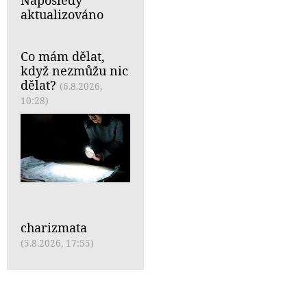
aktualizováno
Co mám dělat,
když nezmůžu nic
dělat?
(6.8.2026,
10:28)
charizmata
(5.8.2026, 17:55)