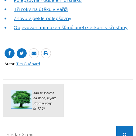
Tři roky na útěku v Paříži
Znovu v pekle polepšovny
Objevování mimozemšťanů aneb setkání s křesťany
Autor:
Tim Guénard
Kdo se spoléhá
na Boha, je jako
strom u vody
.
(Jr 17,5)