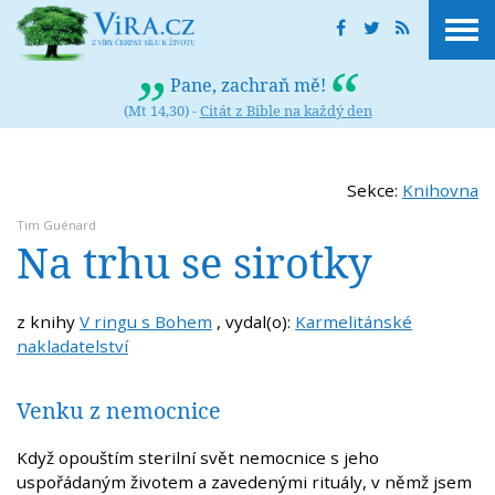
Pane, zachraň mě!
(Mt 14,30) -
Citát z Bible na každý den
Sekce:
Knihovna
Tim Guénard
Na trhu se sirotky
z knihy
V ringu s Bohem
, vydal(o):
Karmelitánské
nakladatelství
Venku z nemocnice
Když opouštím sterilní svět nemocnice s jeho
uspořádaným životem a zavedenými rituály, v němž jsem