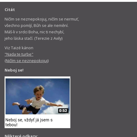
Citát
Ničím se neznepokojuj, ničím se nermuť,
všechno pomíjí, Bůh se ale nemění.
Máš-li v srdci Boha, nic ti nechybí,
jeho láska stačí. (Terezie z Avily)
Viz Taizé kánon
"Nada te turbe"
(Ničím se neznepokojuj)
Neboj se!
Některé odkazy: