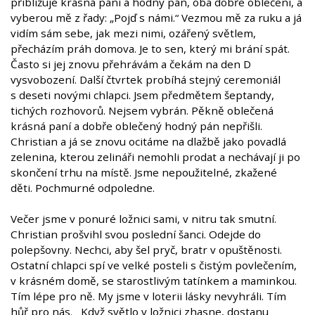
přibližuje krásná paní a hodný pán, oba dobře oblečení, a
vyberou mě z řady: „Pojď s námi.“ Vezmou mě za ruku a já
vidím sám sebe, jak mezi nimi, ozářený světlem,
přecházím práh domova. Je to sen, který mi brání spát.
Často si jej znovu přehrávám a čekám na den D
vysvobození. Další čtvrtek probíhá stejný ceremoniál
s deseti novými chlapci. Jsem předmětem šeptandy,
tichých rozhovorů. Nejsem vybrán. Pěkně oblečená
krásná paní a dobře oblečený hodný pán nepřišli.
Christian a já se znovu ocitáme na dlažbě jako povadlá
zelenina, kterou zelináři nemohli prodat a nechávají ji po
skončení trhu na místě. Jsme nepoužitelné, zkažené
děti. Pochmurné odpoledne.
Večer jsme v ponuré ložnici sami, v nitru tak smutní.
Christian prošvihl svou poslední šanci. Odejde do
polepšovny. Nechci, aby šel pryč, bratr v opuštěnosti.
Ostatní chlapci spí ve velké posteli s čistým povlečením,
v krásném domě, se starostlivým tatínkem a maminkou.
Tím lépe pro ně. My jsme v loterii lásky nevyhráli. Tím
hůř pro nás. Když světlo v ložnici zhasne, dostanu