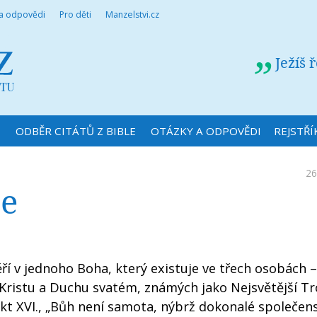
 a odpovědi
Pro děti
Manzelstvi.cz
Ježíš 
N
ODBĚR CITÁTŮ Z BIBLE
OTÁZKY A ODPOVĚDI
REJSTŘÍ
26
ce
ří v jednoho Boha, který existuje ve třech osobách –
 Kristu a Duchu svatém, známých jako Nejsvětější Tro
kt XVI., „Bůh není samota, nýbrž dokonalé společens