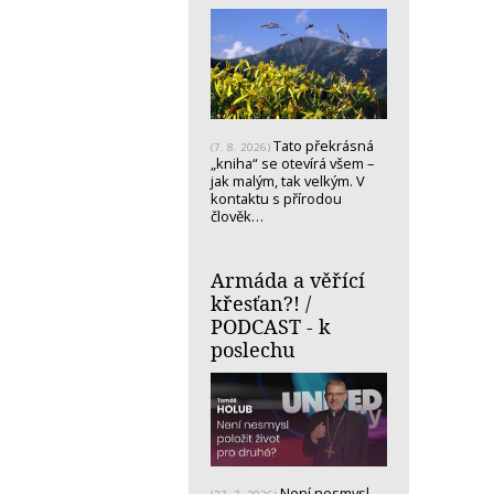
Tato překrásná
(7. 8. 2026)
„kniha“ se otevírá všem –
jak malým, tak velkým. V
kontaktu s přírodou
člověk…
Armáda a věřící
křesťan?! /
PODCAST - k
poslechu
Není nesmysl