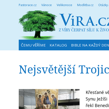
Pastorace.cz
Vánoce
Velikonoce
Modlitba.cz
Otázky
ČEMU VĚŘÍME
KATALOG
BIBLE NA KAŽDÝ DE
Nejsvětější Troji
Křesťané vě
Synu Ježíši
řekl Benedi