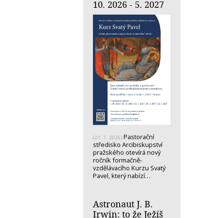
10. 2026 - 5. 2027
Pastorační
(21. 7. 2026)
středisko Arcibiskupství
pražského otevírá nový
ročník formačně-
vzdělávacího Kurzu Svatý
Pavel, který nabízí…
Astronaut J. B.
Irwin: to že Ježíš