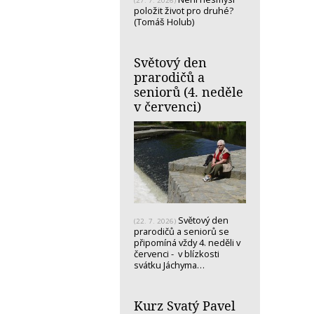
(27. 7. 2026)
položit život pro druhé?
(Tomáš Holub)
Světový den
prarodičů a
seniorů (4. neděle
v červenci)
Světový den
(22. 7. 2026)
prarodičů a seniorů se
připomíná vždy 4. neděli v
červenci - v blízkosti
svátku Jáchyma…
Kurz Svatý Pavel