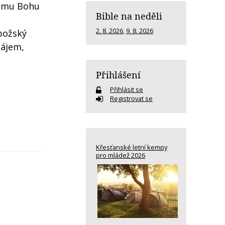
nému Bohu
Bible na neděli
2. 8. 2026
,
9. 8. 2026
 božský
zájem,
Přihlášení
Přihlásit se
Registrovat se
Křesťanské letní kempy
pro mládež 2026