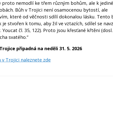
e proto nemodlí ke třem různým bohům, ale k jedi
obách. Bůh v Trojici není osamocenou bytostí, ale
vím, které od věčnosti sdílí dokonalou lásku. Tento
 je stvořen k tomu, aby žil ve vztazích, sdílel se nav
 Youcat čl. 35, 122). Proto jsou křesťané křtěni (dosl.
cha svatého.“
rojice připadná na neděli 31. 5. 2026
h v Trojici naleznete zde