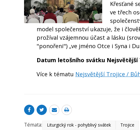
Křesťané s
ve třech os
společenst
model společenství ukazuje, že i člověk
prožíval vzájemnou účast a lásku (srov.
"ponořeni") „ve jméno Otce i Syna i Du
Datum letošního svátku Nejsvětější T
Více k tématu
Nejsvětější Trojice / Bů
Témata:
Liturgický rok - pohyblivý svátek
Trojice