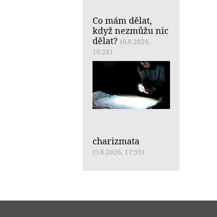
Co mám dělat,
když nezmůžu nic
dělat?
(6.8.2026,
10:28)
charizmata
(5.8.2026, 17:55)