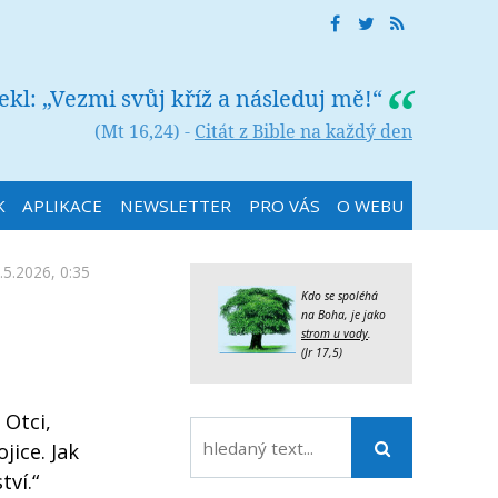
řekl: „Vezmi svůj kříž a následuj mě!“
(Mt 16,24) -
Citát z Bible na každý den
K
APLIKACE
NEWSLETTER
PRO VÁS
O WEBU
.5.2026, 0:35
Kdo se spoléhá
na Boha, je jako
strom u vody
.
(Jr 17,5)
 Otci,
jice. Jak
tví.“