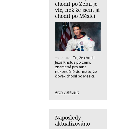
chodil po Zemi je
víc, než že jsem já
chodil po Měsíci
To, že chodil
(19. 7. 2026)
Ježíš Kristus po zemi,
znamená pro mne
nekonečně víc než to, že
člověk chodil po Měsíci.
Archiv aktualit
Naposledy
aktualizováno