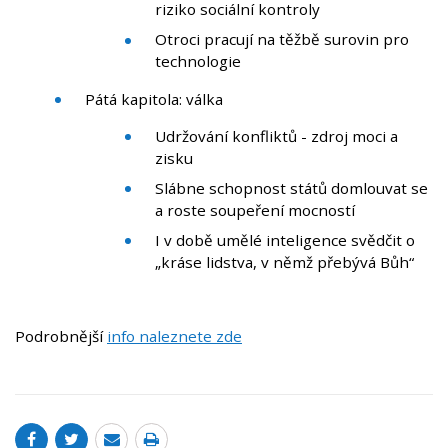
riziko sociální kontroly
Otroci pracují na těžbě surovin pro
technologie
Pátá kapitola: válka
Udržování konfliktů - zdroj moci a
zisku
Slábne schopnost států domlouvat se
a roste soupeření mocností
I v době umělé inteligence svědčit o
„kráse lidstva, v němž přebývá Bůh“
Podrobnější
info naleznete zde