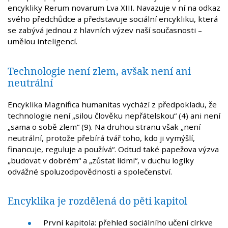
encykliky Rerum novarum Lva XIII. Navazuje v ní na odkaz
svého předchůdce a představuje sociální encykliku, která
se zabývá jednou z hlavních výzev naší současnosti –
umělou inteligencí.
Technologie není zlem, avšak není ani
neutrální
Encyklika Magnifica humanitas vychází z předpokladu, že
technologie není „silou člověku nepřátelskou“ (4) ani není
„sama o sobě zlem“ (9). Na druhou stranu však „není
neutrální, protože přebírá tvář toho, kdo ji vymýšlí,
financuje, reguluje a používá“. Odtud také papežova výzva
„budovat v dobrém“ a „zůstat lidmi“, v duchu logiky
odvážné spoluzodpovědnosti a společenství.
Encyklika je rozdělená do pěti kapitol
První kapitola: přehled sociálního učení církve