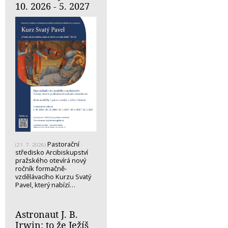
10. 2026 - 5. 2027
Pastorační
(21. 7. 2026)
středisko Arcibiskupství
pražského otevírá nový
ročník formačně-
vzdělávacího Kurzu Svatý
Pavel, který nabízí…
Astronaut J. B.
Irwin: to že Ježíš