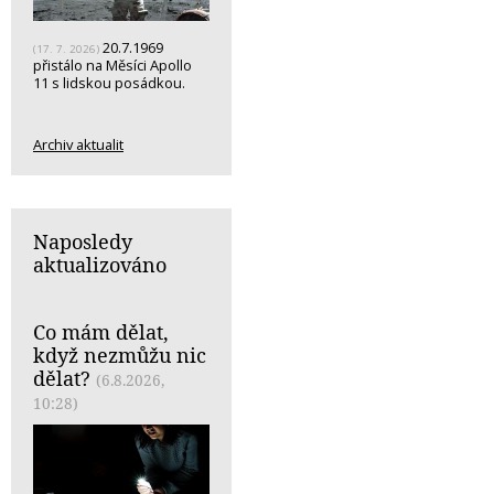
20.7.1969
(17. 7. 2026)
přistálo na Měsíci Apollo
11 s lidskou posádkou.
Archiv aktualit
Naposledy
aktualizováno
Co mám dělat,
když nezmůžu nic
dělat?
(6.8.2026,
10:28)