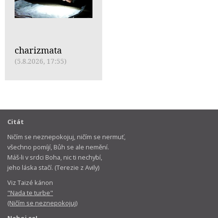
charizmata
(5.8.2026, 17:55)
Citát
Ničím se neznepokojuj, ničím se nermuť,
všechno pomíjí, Bůh se ale nemění.
Máš-li v srdci Boha, nic ti nechybí,
jeho láska stačí. (Terezie z Avily)
Viz Taizé kánon
"Nada te turbe"
(Ničím se neznepokojuj)