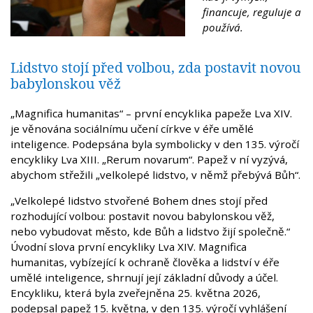
financuje, reguluje a
používá.
Lidstvo stojí před volbou, zda postavit novou
babylonskou věž
„Magnifica humanitas“ – první encyklika papeže Lva XIV.
je věnována sociálnímu učení církve v éře umělé
inteligence. Podepsána byla symbolicky v den 135. výročí
encykliky Lva XIII. „Rerum novarum“. Papež v ní vyzývá,
abychom střežili „velkolepé lidstvo, v němž přebývá Bůh“.
„Velkolepé lidstvo stvořené Bohem dnes stojí před
rozhodující volbou: postavit novou babylonskou věž,
nebo vybudovat město, kde Bůh a lidstvo žijí společně.“
Úvodní slova první encykliky Lva XIV. Magnifica
humanitas, vybízející k ochraně člověka a lidství v éře
umělé inteligence, shrnují její základní důvody a účel.
Encykliku, která byla zveřejněna 25. května 2026,
podepsal papež 15. května, v den 135. výročí vyhlášení