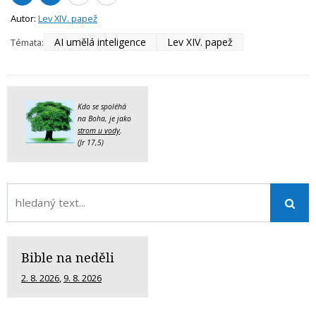
Autor:
Lev XIV. papež
AI umělá inteligence
Lev XIV. papež
Témata:
Kdo se spoléhá
na Boha, je jako
strom u vody
.
(Jr 17,5)
Bible na neděli
2. 8. 2026
,
9. 8. 2026