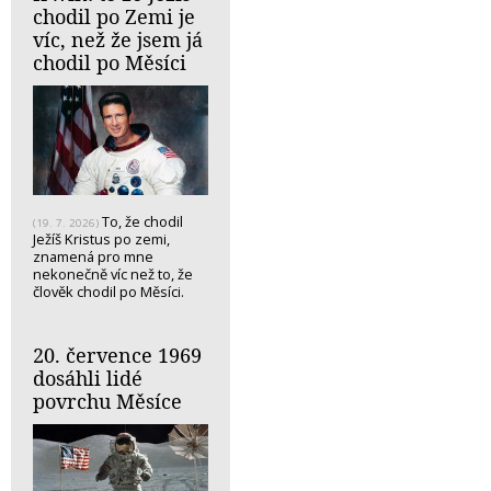
chodil po Zemi je
víc, než že jsem já
chodil po Měsíci
To, že chodil
(19. 7. 2026)
Ježíš Kristus po zemi,
znamená pro mne
nekonečně víc než to, že
člověk chodil po Měsíci.
20. července 1969
dosáhli lidé
povrchu Měsíce