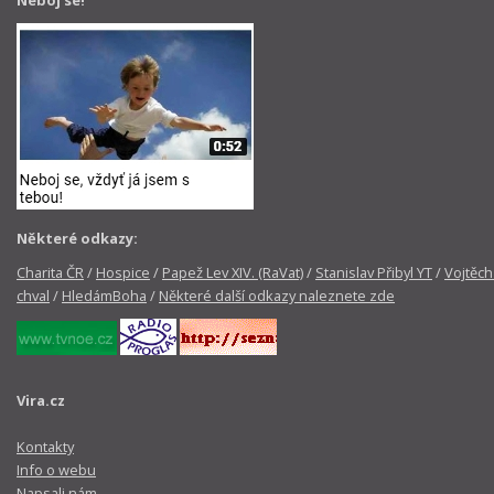
Neboj se!
Některé odkazy:
Charita ČR
/
Hospice
/
Papež Lev XIV. (RaVat)
/
Stanislav Přibyl YT
/
Vojtěch
chval
/
HledámBoha
/
Některé další odkazy naleznete zde
Vira.cz
Kontakty
Info o webu
Napsali nám