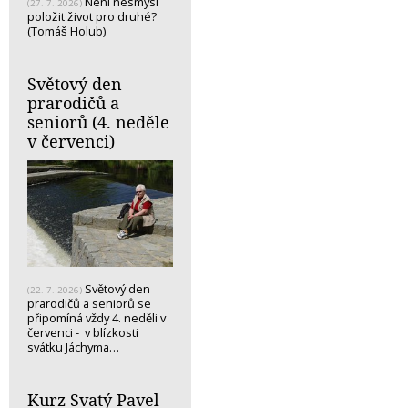
Není nesmysl
(27. 7. 2026)
položit život pro druhé?
(Tomáš Holub)
Světový den
prarodičů a
seniorů (4. neděle
v červenci)
Světový den
(22. 7. 2026)
prarodičů a seniorů se
připomíná vždy 4. neděli v
červenci - v blízkosti
svátku Jáchyma…
Kurz Svatý Pavel