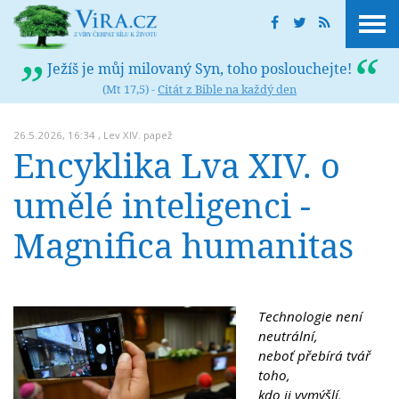
Ježíš je můj milovaný Syn, toho poslouchejte!
(Mt 17,5) -
Citát z Bible na každý den
26.5.2026, 16:34 ,
Lev XIV. papež
Encyklika Lva XIV. o
umělé inteligenci -
Magnifica humanitas
Technologie není
neutrální,
neboť přebírá tvář
toho,
kdo ji vymýšlí,