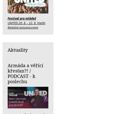
Festival pro mládež
UNITED 20. 8. - 22. 8. Vsetín
Mediálně spolupracujeme
Aktuality
Armáda a věřící
křesťan?! /
PODCAST - k
poslechu