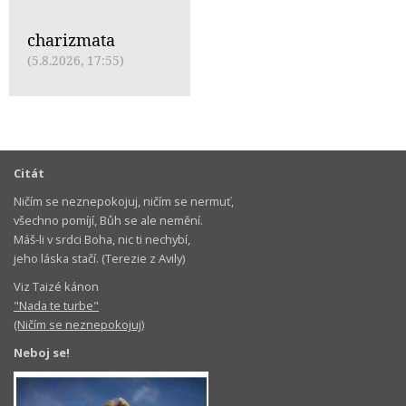
charizmata
(5.8.2026, 17:55)
Citát
Ničím se neznepokojuj, ničím se nermuť,
všechno pomíjí, Bůh se ale nemění.
Máš-li v srdci Boha, nic ti nechybí,
jeho láska stačí. (Terezie z Avily)
Viz Taizé kánon
"Nada te turbe"
(Ničím se neznepokojuj)
Neboj se!