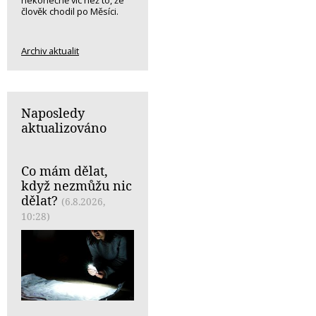
nekonečně víc než to, že
člověk chodil po Měsíci.
Archiv aktualit
Naposledy
aktualizováno
Co mám dělat,
když nezmůžu nic
dělat?
(6.8.2026,
10:28)