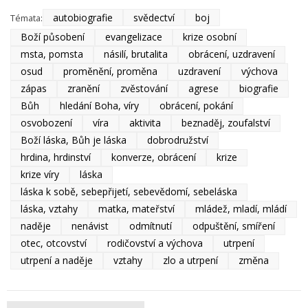
autobiografie
svědectví
boj
Témata:
Boží působení
evangelizace
krize osobní
msta, pomsta
násilí, brutalita
obrácení, uzdravení
osud
proměnění, proměna
uzdravení
výchova
zápas
zranění
zvěstování
agrese
biografie
Bůh
hledání Boha, víry
obrácení, pokání
osvobození
víra
aktivita
beznaděj, zoufalství
Boží láska, Bůh je láska
dobrodružství
hrdina, hrdinství
konverze, obrácení
krize
krize víry
láska
láska k sobě, sebepřijetí, sebevědomí, sebeláska
láska, vztahy
matka, mateřství
mládež, mladí, mládí
naděje
nenávist
odmítnutí
odpuštění, smíření
otec, otcovství
rodičovství a výchova
utrpení
utrpení a naděje
vztahy
zlo a utrpení
změna