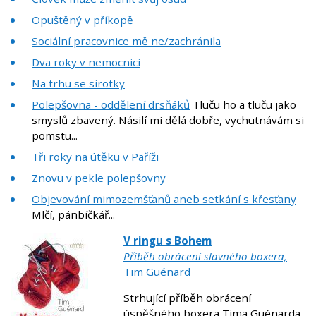
Opuštěný v příkopě
Sociální pracovnice mě ne/zachránila
Dva roky v nemocnici
Na trhu se sirotky
Polepšovna - oddělení drsňáků
Tluču ho a tluču jako
smyslů zbavený. Násilí mi dělá dobře, vychutnávám si
pomstu...
Tři roky na útěku v Paříži
Znovu v pekle polepšovny
Objevování mimozemšťanů aneb setkání s křesťany
Mlčí, pánbíčkář...
V ringu s Bohem
Příběh obrácení slavného boxera,
Tim Guénard
Strhující příběh obrácení
úspěšného boxera Tima Guénarda