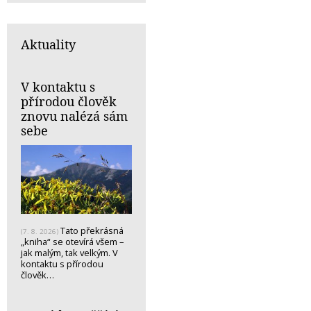
Aktuality
V kontaktu s
přírodou člověk
znovu nalézá sám
sebe
Tato překrásná
(7. 8. 2026)
„kniha“ se otevírá všem –
jak malým, tak velkým. V
kontaktu s přírodou
člověk…