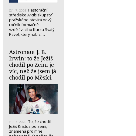
Pastorační
(21. 7. 2026)
středisko Arcibiskupství
pražského otevírá nový
ročník formačně-
vzdělávacího Kurzu Svatý
Pavel, který nabízí…
Astronaut J. B.
Irwin: to že Ježíš
chodil po Zemi je
víc, než že jsem já
chodil po Měsíci
To, že chodil
(19. 7. 2026)
Ježíš Kristus po zemi,
znamená pro mne