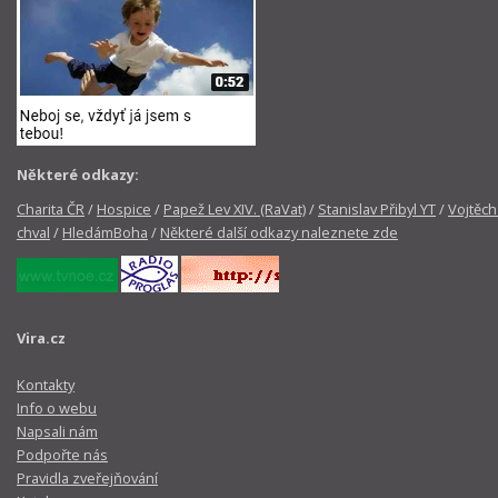
Některé odkazy:
Charita ČR
/
Hospice
/
Papež Lev XIV. (RaVat)
/
Stanislav Přibyl YT
/
Vojtěch
chval
/
HledámBoha
/
Některé další odkazy naleznete zde
Vira.cz
Kontakty
Info o webu
Napsali nám
Podpořte nás
Pravidla zveřejňování