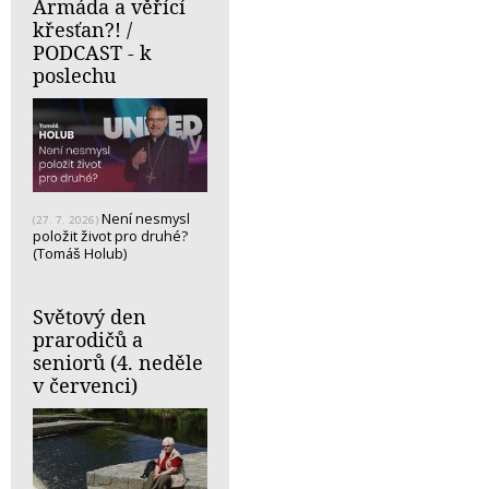
Armáda a věřící
křesťan?! /
PODCAST - k
poslechu
Není nesmysl
(27. 7. 2026)
položit život pro druhé?
(Tomáš Holub)
Světový den
prarodičů a
seniorů (4. neděle
v červenci)