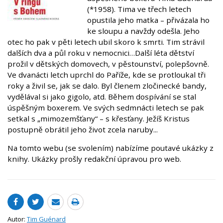
(*1958). Tima ve třech letech
opustila jeho matka – přivázala ho
ke sloupu a navždy odešla. Jeho
otec ho pak v pěti letech ubil skoro k smrti. Tim strávil
dalších dva a půl roku v nemocnici…Další léta dětství
prožil v dětských domovech, v pěstounství, polepšovně.
Ve dvanácti letch uprchl do Paříže, kde se protloukal tři
roky a živil se, jak se dalo. Byl členem zločinecké bandy,
vydělával si jako gigolo, atd. Během dospívání se stal
úspěšným boxerem. Ve svých sedmnácti letech se pak
setkal s „mimozemšťany“ – s křesťany. Ježíš Kristus
postupně obrátil jeho život zcela naruby...
Na tomto webu (se svolením) nabízíme poutavé ukázky z
knihy. Ukázky prošly redakční úpravou pro web.
Autor:
Tim Guénard