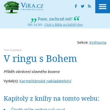
Pane, zachraň mě!
(Mt 14,30) -
Citát z Bible na každý den
Sekce:
Knihovna
Tim Guénard
V ringu s Bohem
Příběh obrácení slavného boxera
Vydal(o):
Karmelitánské nakladatelství
Kapitoly z knihy na tomto webu:
Člověk může změnit svůj osud