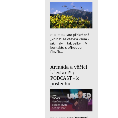
Tato překrásná
(7. 8. 2026)
„kniha“ se otevírá všem –
jak malým, tak velkým. V
kontaktu s přírodou
člověk…
Armáda a věřící
křesťan?! /
PODCAST - k
poslechu
Není nesmysl