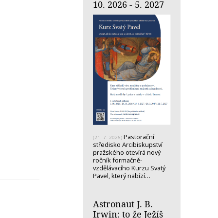
10. 2026 - 5. 2027
Pastorační
(21. 7. 2026)
středisko Arcibiskupství
pražského otevírá nový
ročník formačně-
vzdělávacího Kurzu Svatý
Pavel, který nabízí…
Astronaut J. B.
Irwin: to že Ježíš