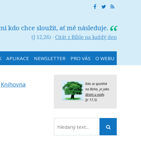
 mi kdo chce sloužit, ať mě následuje.
(J 12,26) -
Citát z Bible na každý den
K
APLIKACE
NEWSLETTER
PRO VÁS
O WEBU
:
Knihovna
Kdo se spoléhá
na Boha, je jako
strom u vody
.
(Jr 17,5)