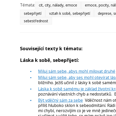
Témata:
cit, city, nálady, emoce
emoce, pocity, ná
sebepřijetí
vztah k sobě, sebepřijetí
deprese, s
sebestřednost
Související texty k tématu:
Láska k sobě, sebepřijetí:
Miluj sám sebe, abys mohl milovat druhé
Miluj sám sebe, aby ses mohl otevírat lá
bližního. Ježíš učinil z lásky k sobě samé
Láska k sobě samému je základ životní kre
poznávání vlastních chyb a nedostatků. Bů
Být vděčný sám za sebe
Vděčnost nám otví
příliš hluboko sklon k sebeodmítání. Rádi 
mi chybí, nerozvíjím co je ve mně jedineč
si všímat a vážit toho, co mám právě jen j