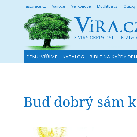
Pastorace.cz
Vánoce
Velikonoce
Modlitba.cz
Otázky
ČEMU VĚŘÍME
KATALOG
BIBLE NA KAŽDÝ DE
Buď dobrý sám k