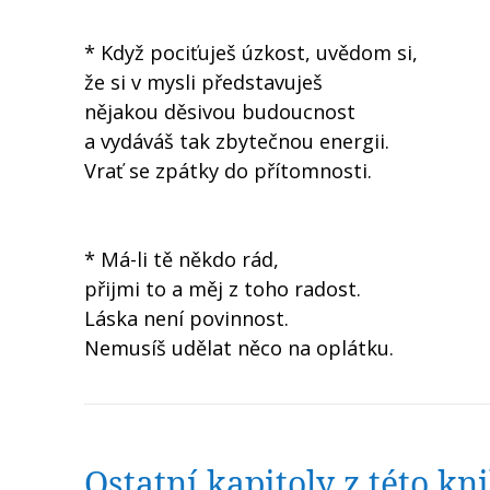
* Když pociťuješ úzkost, uvědom si,
že si v mysli představuješ
nějakou děsivou budoucnost
a vydáváš tak zbytečnou energii.
Vrať se zpátky do přítomnosti.
* Má-li tě někdo rád,
přijmi to a měj z toho radost.
Láska není povinnost.
Nemusíš udělat něco na oplátku.
Ostatní kapitoly z této k