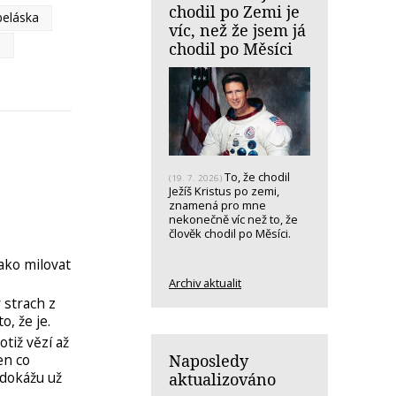
chodil po Zemi je
beláska
víc, než že jsem já
a
chodil po Měsíci
To, že chodil
(19. 7. 2026)
Ježíš Kristus po zemi,
znamená pro mne
nekonečně víc než to, že
člověk chodil po Měsíci.
ako milovat
Archiv aktualit
strach z
o, že je.
tiž vězí až
Naposledy
en co
edokážu už
aktualizováno