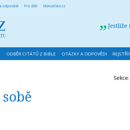
 a odpovědi
Pro děti
Manzelstvi.cz
Jestliže
N
ODBĚR CITÁTŮ Z BIBLE
OTÁZKY A ODPOVĚDI
REJSTŘÍ
Sekce
 sobě