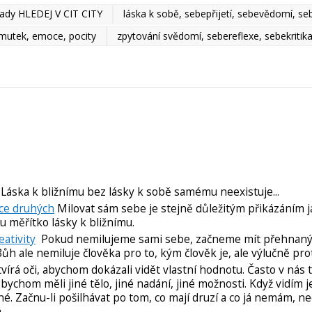
lady HLEDEJ V CIT CITY
láska k sobě, sebepřijetí, sebevědomí, se
mutek, emoce, pocity
zpytování svědomí, sebereflexe, sebekritik
Láska k bližnímu bez lásky k sobě samému neexistuje...
sce druhých
Milovat sám sebe je stejně důležitým přikázáním j
mu měřítko lásky k bližnímu.
ativity
Pokud nemilujeme sami sebe, začneme mít přehnaný 
h ale nemiluje člověka pro to, kým člověk je, ale výlučně prot
rá oči, abychom dokázali vidět vlastní hodnotu. Často v nás to
bychom měli jiné tělo, jiné nadání, jiné možnosti. Když vidím j
né. Začnu-li pošilhávat po tom, co mají druzí a co já nemám, n
á.