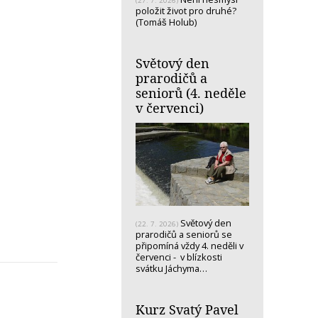
(27. 7. 2026)
položit život pro druhé?
(Tomáš Holub)
Světový den
prarodičů a
seniorů (4. neděle
v červenci)
Světový den
(22. 7. 2026)
prarodičů a seniorů se
připomíná vždy 4. neděli v
červenci - v blízkosti
svátku Jáchyma…
Kurz Svatý Pavel