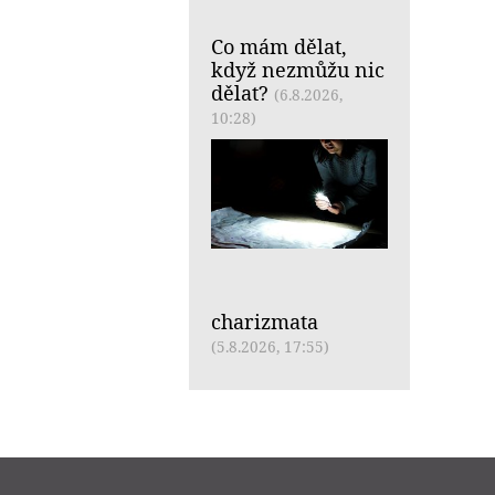
Co mám dělat,
když nezmůžu nic
dělat?
(6.8.2026,
10:28)
charizmata
(5.8.2026, 17:55)