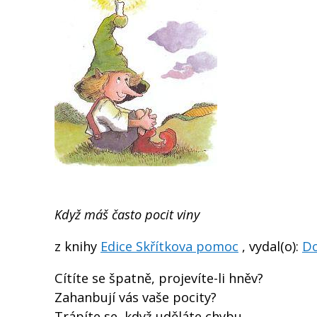
Když máš často pocit viny
z knihy
Edice Skřítkova pomoc
, vydal(o):
D
Cítíte se špatně, projevíte-li hněv?
Zahanbují vás vaše pocity?
Trápíte se, když uděláte chybu