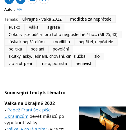
Autor:
IMA
Ukrajina - válka 2022
modlitba za nepřátele
Témata:
Rusko
válka
agrese
Cokoliv jste udělali pro toho nejposlednějšího... (Mt 25,40)
láska k nepřátelům
modlitba
nepřítel, nepřátelé
politika
poslání
povolání
skutky lásky, jednání, chování, čin, služba
zlo
zlo a utrpení
msta, pomsta
nenávist
Související texty k tématu:
Válka na Ukrajině 2022
-
Papež František píše
Ukrajincům
devět měsíců po
vypuknutí války
-
Válka. A co já s tím?
(vira.cz)