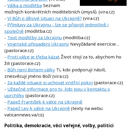
-
Válka a modlitba
Seznam
možných konkrétních modlitebních úmyslů. (vira.cz)
-
Ví Bůh o děsivé situaci na Ukrajině?
(vira.cz)
-
Přímluvy za Ukrajinu - lze se připojit jednotlivě i
společně
(modlitba.cz)
-
Text modlitby za Ukrajinu
(modlitba.cz)
-
Vojenské přepadení Ukrajiny
Nevyžádané exercicie…
(pastorace.cz)
-
Proti válce je třeba kázat
Život stojí za to, abychom ho
žili (pastorace.cz)
-
Bůh není Bohem války
Ti, kdo podporují násilí,
znesvěcují jméno Boží (vira.cz)
-
Za každé situace si uchovat vnitřní pokoj
(pastorace.cz)
-
Užitečné informace pro ty, kdo jsou v kontaktu s
uprchlíky
(pastorace.cz)
-
Papež František k válce na Ukrajině
-
Papež Lev k válce na Ukrajině
(texty na webu
vaticannews.va/cs)
Politika, demokracie, věci veřejné, volby, politici