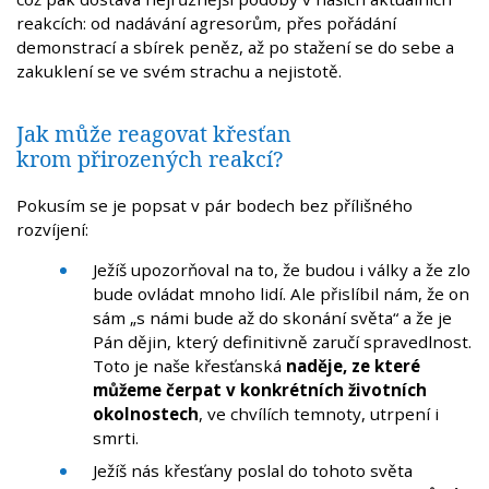
reakcích: od nadávání agresorům, přes pořádání
demonstrací a sbírek peněz, až po stažení se do sebe a
zakuklení se ve svém strachu a nejistotě.
Jak může reagovat křesťan
krom přirozených reakcí?
Pokusím se je popsat v pár bodech bez přílišného
rozvíjení:
Ježíš upozorňoval na to, že budou i války a že zlo
bude ovládat mnoho lidí. Ale přislíbil nám, že on
sám „s námi bude až do skonání světa“ a že je
Pán dějin, který definitivně zaručí spravedlnost.
Toto je naše křesťanská
naděje, ze které
můžeme čerpat v konkrétních životních
okolnostech
, ve chvílích temnoty, utrpení i
smrti.
Ježíš nás křesťany poslal do tohoto světa