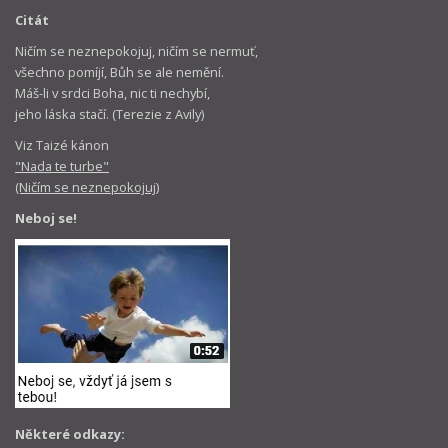
Citát
Ničím se neznepokojuj, ničím se nermuť,
všechno pomíjí, Bůh se ale nemění.
Máš-li v srdci Boha, nic ti nechybí,
jeho láska stačí. (Terezie z Avily)
Viz Taizé kánon
"Nada te turbe"
(Ničím se neznepokojuj)
Neboj se!
Některé odkazy: