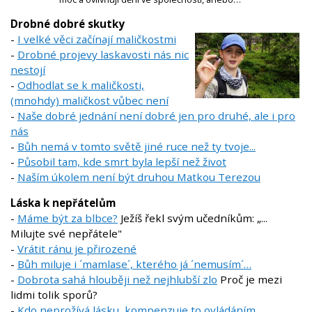
Drobné dobré skutky
-
I velké věci začínají maličkostmi
-
Drobné projevy laskavosti nás nic
nestojí
-
Odhodlat se k maličkosti,
(mnohdy) maličkost vůbec není
-
Naše dobré jednání není dobré jen pro druhé, ale i pro
nás
-
Bůh nemá v tomto světě jiné ruce než ty tvoje...
-
Působil tam, kde smrt byla lepší než život
-
Naším úkolem není být druhou Matkou Terezou
Láska k nepřátelům
-
Máme být za blbce?
Ježíš řekl svým učedníkům: „...
Milujte své nepřátele"
-
Vrátit ránu je přirozené
-
Bůh miluje i ´mamlase´, kterého já ´nemusím´…
-
Dobrota sahá hlouběji než nejhlubší zlo
Proč je mezi
lidmi tolik sporů?
-
Kdo neprožívá lásku, kompenzuje to ovládáním