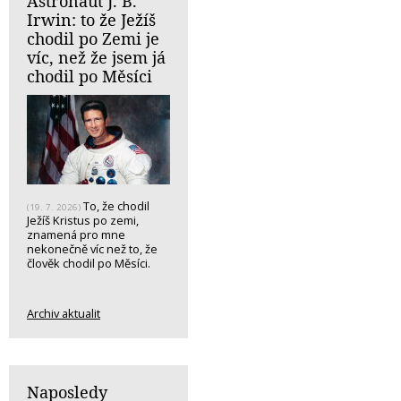
Astronaut J. B.
Irwin: to že Ježíš
chodil po Zemi je
víc, než že jsem já
chodil po Měsíci
To, že chodil
(19. 7. 2026)
Ježíš Kristus po zemi,
znamená pro mne
nekonečně víc než to, že
člověk chodil po Měsíci.
Archiv aktualit
Naposledy