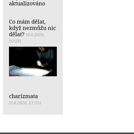
aktualizováno
Co mám dělat,
když nezmůžu nic
dělat?
(6.8.2026,
10:28)
charizmata
(5.8.2026, 17:55)