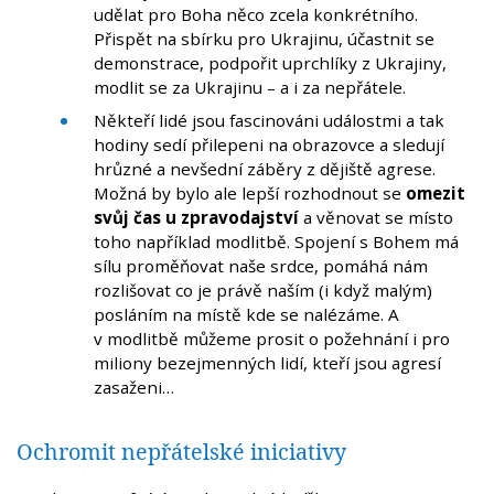
udělat pro Boha něco zcela konkrétního.
Přispět na sbírku pro Ukrajinu, účastnit se
demonstrace, podpořit uprchlíky z Ukrajiny,
modlit se za Ukrajinu – a i za nepřátele.
Někteří lidé jsou fascinováni událostmi a tak
hodiny sedí přilepeni na obrazovce a sledují
hrůzné a nevšední záběry z dějiště agrese.
Možná by bylo ale lepší rozhodnout se
omezit
svůj čas u zpravodajství
a věnovat se místo
toho například modlitbě. Spojení s Bohem má
sílu proměňovat naše srdce, pomáhá nám
rozlišovat co je právě naším (i když malým)
posláním na místě kde se nalézáme. A
v modlitbě můžeme prosit o požehnání i pro
miliony bezejmenných lidí, kteří jsou agresí
zasaženi…
Ochromit nepřátelské iniciativy