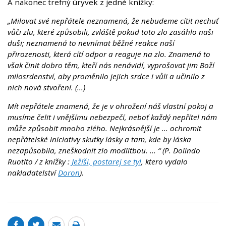
A nakonec trefný úryvek z jedné knížky:
„Milovat své nepřátele neznamená, že nebudeme cítit nechuť
vůči zlu, které způsobili, zvláště pokud toto zlo zasáhlo naši
duši; neznamená to nevnímat běžné reakce naší
přirozenosti, která cítí odpor a reaguje na zlo. Znamená to
však činit dobro těm, kteří nás nenávidí, vyprošovat jim Boží
milosrdenství, aby proměnilo jejich srdce i vůli a učinilo z
nich nová stvoření. (...)
Mít nepřátele znamená, že je v ohrožení náš vlastní pokoj a
musíme čelit i vnějšímu nebezpečí, neboť každý nepřítel nám
může způsobit mnoho zlého. Nejkrásnější je ... ochromit
nepřátelské iniciativy skutky lásky a tam, kde by láska
nezapůsobila, zneškodnit zlo modlitbou. ... “ (P. Dolindo
Ruotlto / z knížky :
Ježíši, postarej se ty!
, ktero vydalo
nakladatelství
Doron
).