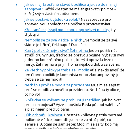
Jak se mají křesťané stavět k politice a jak se do ní mají
zapojovat?
Každý křesťan se má angažovat v politice –
každý svým vlastním způsobem.
Jak se postavit k výsledku voleb?
Nasazovat se pro
spravedlivou společnost a počítat s protivenstvími.
Křesťané mají svojí modlitbou doprovázet politiky,
i ty
chybující
Nemodlit se za své vládce je hřích
„Nemodlit se za své
vládce je hřích“, řekl papež František.
Který politik tě nejvíc štve? Žehnej mu
Jeden politik nás
straší, druhý nudí, třetího se opravdu bojíme. Vybav si nyní
jednoho konkrétního politika, který ti opravdu leze na
nervy. Žehnej mu a přijmi ho na nějakou dobu za svého.
Za všechny politiky je třeba se i modlit
Ať si někdo myslí, že
ten či onen politik je komunista nebo zkorumpovaný, je
třeba se za něj modlit!
Nechápu proč se modlit za prezidenta
Musím se zeptat,
proč se modlit za nového prezidenta. Nechápu ty blbce,
co ho volí.
S blížícími se volbami se prohlubují rozdělení
Jak bojovat
proti nim bojovat? Výzva apoštola Pavla působí naléhavě
a platí nejen před volbami.
Bůh ochraňuj královnu
Přestože královna patřila mezi mé
oblíbené vládce, pomodlil jsem se za ní až poté, co
zemřela. A ptám se sám sebe: Modlím se za ty, kdo mají
moc a ovlivňují dění ve společnosti, anebo…