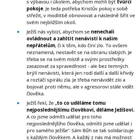
s výbavou i úkolem, abychom mohli být
tvůrci
pokoje
. Je teda potřeba Kristův pokoj v sobě
střežit, v modlitbě obnovovat a následně šířit ve
svém nejbližším okolí.
Ježíš nás vybízí, abychom se
nenechali
ovládnout a zahltit nenávistí k našim
nepřátelům
, či k těm, kdo činí zlo. To ovšem
neznamená, nestavět se na obranu slabých. Je
třeba se na svém místě a svými prostředky
zasazovat za spravedlnost - ale bez temných
brýlí nenávisti, která jen rodí další a další křivdy
a roztáčí spirálu zla. Je třeba nenávidět zlo a
bojovat proti němu, ale v agresorovi stále vidět
člověka.
Ježíš řekl, že „
to co
uděláme tomu
nejposlednějšímu člověkovi, děláme Ježíšovi.
A co jsme odmítli udělat pro toho
nejposlednějšího člověka, odmítli jsme udělat i
pro samého Ježíše“. Sám Bůh se tak solidarizuje
s každým člověkem. A každý z nás má možnost