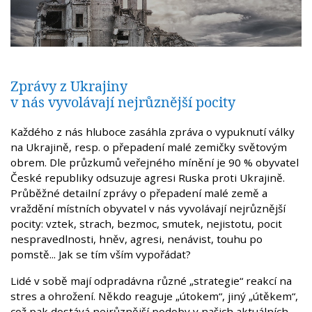
Zprávy z Ukrajiny
v nás vyvolávají nejrůznější pocity
Každého z nás hluboce zasáhla zpráva o vypuknutí války
na Ukrajině, resp. o přepadení malé zemičky světovým
obrem. Dle průzkumů veřejného mínění je 90 % obyvatel
České republiky odsuzuje agresi Ruska proti Ukrajině.
Průběžné detailní zprávy o přepadení malé země a
vraždění místních obyvatel v nás vyvolávají nejrůznější
pocity: vztek, strach, bezmoc, smutek, nejistotu, pocit
nespravedlnosti, hněv, agresi, nenávist, touhu po
pomstě... Jak se tím vším vypořádat?
Lidé v sobě mají odpradávna různé „strategie“ reakcí na
stres a ohrožení. Někdo reaguje „útokem“, jiný „útěkem“,
což pak dostává nejrůznější podoby v našich aktuálních