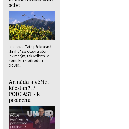
sebe
Tato překrásná
(7. 8. 2026)
„kniha“ se otevírá všem –
jak malým, tak velkým. V
kontaktu s přírodou
člověk…
Armáda a věřící
křesťan?! /
PODCAST - k
poslechu