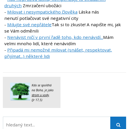
druhých
Zmrzačení ubožáci
-
Milovat i nesympatického člověka
Láska nás
nenutí potlačovat své negativní city
-
Milujte své nepřátele
Tak si to zkuste! A napište mi, jak
se Vám odměnili
-
Nenávist ničí v první řadě toho, kdo nenávidí...
Mám
velmi mnoho lidí, které nenávidím
-
Připadá mi nemožné milovat (snášet, respektovat,
přijímat...) některé lidi
Kdo se spoléhá
na Boha, je jako
strom u vody
.
(Jr 17,5)