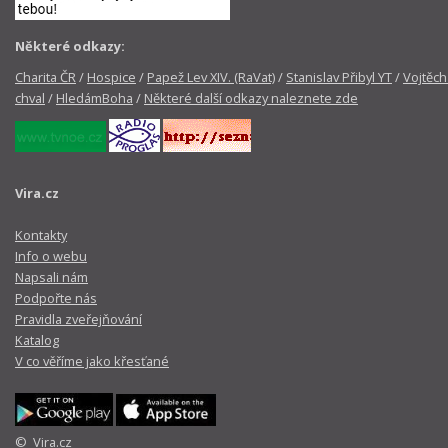
Některé odkazy:
Charita ČR
/
Hospice
/
Papež Lev XIV. (RaVat)
/
Stanislav Přibyl YT
/
Vojtěch
chval
/
HledámBoha
/
Některé další odkazy naleznete zde
Vira.cz
Kontakty
Info o webu
Napsali nám
Podpořte nás
Pravidla zveřejňování
Katalog
V co věříme jako křesťané
© Vira.cz