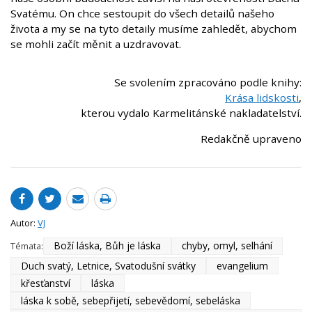
Svatému. On chce sestoupit do všech detailů našeho
života a my se na tyto detaily musíme zahledět, abychom
se mohli začít měnit a uzdravovat.
Se svolením zpracováno podle knihy:
Krása lidskosti
,
kterou vydalo Karmelitánské nakladatelství.
Redakčně upraveno
Autor:
VJ
Boží láska, Bůh je láska
chyby, omyl, selhání
Témata:
Duch svatý, Letnice, Svatodušní svátky
evangelium
křesťanství
láska
láska k sobě, sebepřijetí, sebevědomí, sebeláska