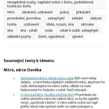
nenaplněné touhy, naplnění srdce v Bohu, podvědomá
touha po Bohu
nitro
obrácení, uzdravení
pokoj
přikázání
proměnění, proměna
sebepřijetí
setkání
slabost
touha
uzdravení
Věda, rozum, víra
věrouka
víra
víra - vztah
voda
vztah k sobě, sebepřijetí
základní pojmy
žízeň, vyprahlost
zjevení
Související texty k tématu:
Nitro, sdrce člověka
Nehledejme Boha někde mimo sebe
Bůh není nikdy
daleko, a není třeba nějakých zvláštních triků, abychom ho
našli. Nehledejme ho mimo sebe, někde na nebi.
Nalezneme ho hluboko v sobě. Stačí vstoupit…
V nitru každého člověka přebývá Bůh
Při pohledu do
svého vlastního nitra lze nalézt něco, co by šlo vyjádřit
slovy: „spočinutí v Bohu“. V nitru svého srdce lze najít
Ježíše, který nám vychází vstříc se svým pokojem a