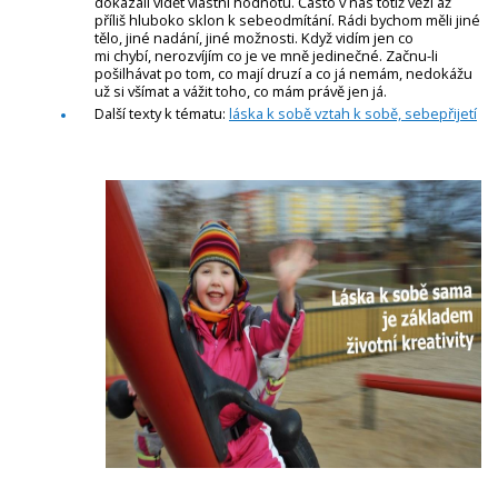
dokázali vidět vlastní hodnotu. Často v nás totiž vězí až
příliš hluboko sklon k sebeodmítání. Rádi bychom měli jiné
tělo, jiné nadání, jiné možnosti. Když vidím jen co
mi chybí, nerozvíjím co je ve mně jedinečné. Začnu-li
pošilhávat po tom, co mají druzí a co já nemám, nedokážu
už si všímat a vážit toho, co mám právě jen já.
Další texty k tématu:
láska k sobě vztah k sobě, sebepřijetí