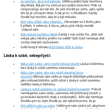
Jsi stvořen, abys byl milován
Většina ptáků byla stvořena,
aby létala. Být jen na zemi je pro ptáka omezení. Pták se
nevyznačuje ani tak tím, že umí chodit po zemi, jako spíše
tím že je schopen létat. A tak je to i s člověkem. Každý
člověk byl stvořen, aby žil a byl milován.
Bůh jako přítel, jako milenka...
Obracejte se k Bohu jako
k příteli, k milence, k lásce, jakou jste nikdy neměli.
Odpoví vám.
Bůh miluje každého JINAK
Každý z nás může říci: „Bůh mě
miluje jako nikoho jiného na světě!“ Bůh totiž nemiluje dvě
osoby stejným způsobem.
Další texty k tématu
Boží láska, Bůh je láska
Láska k sobě, sebepřijetí:
Miluj sám sebe, abys mohl milovat druhé
Láska k bližnímu
bez lásky k sobě samému neexistuje...
Miluj sám sebe, aby ses mohl otevírat lásce
druhých
Milovat sám sebe je stejně důležitým přikázáním
jako milovat bližního. Ježíš učinil z lásky k sobě samému
měřítko lásky k bližnímu.
Láska k sobě samému je základ životní kreativity
Pokud
nemilujeme sami sebe, začneme mít přehnaný strach z
poznávání vlastních chyb a nedostatků. Bůh ale nemiluje
člověka pro to, kým člověk je, ale výlučně proto, že je.
Být vděčný sám za sebe
Vděčnost nám otvírá oči, abychom