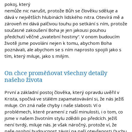
pokoj, který
nemůže nic narušit, protože Bůh se člověku sděluje a
dává v největších hlubinách lidského nitra. Otevírá mě a
zároveň mi dává palčivou touhu po setkání s ním, protože
současné zakoušení Boha je jen jakousi pouhou
předchutí věčné „svatební hostiny“. V onom budoucím
životě jsme povoláni nejen k tomu, abychom Boha
poznávali, ale abychom se s ním naprosto spojili jako s
tím, který miluje, jako s milým.
On chce proměňovat všechny detaily
našeho života
První a základní postoj člověka, který opravdu uvěřil v
Krista, spočívá ve stálém zapamatovávání si, že nás Ježíš
miluje. On zná naše chyby i naše slabosti. Ví o
problémech, které pramení z naší minulosti, i o tom, co
jsme v našem životním stylu zdědili po předcích. Ježíš
není tvrdý, miluje nás. Je však náročný, protože ví, že
naše osobní budoucnost závisí na naší otevřenosti Duchu