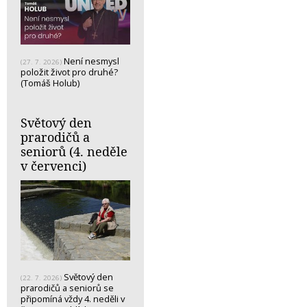
Není nesmysl
(27. 7. 2026)
položit život pro druhé?
(Tomáš Holub)
Světový den
prarodičů a
seniorů (4. neděle
v červenci)
Světový den
(22. 7. 2026)
prarodičů a seniorů se
připomíná vždy 4. neděli v