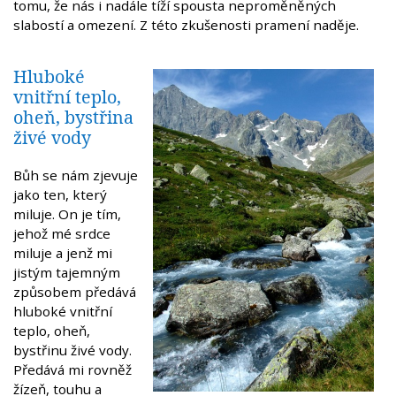
tomu, že nás i nadále tíží spousta neproměněných
slabostí a omezení. Z této zkušenosti pramení naděje.
Hluboké
vnitřní teplo,
oheň, bystřina
živé vody
Bůh se nám zjevuje
jako ten, který
miluje. On je tím,
jehož mé srdce
miluje a jenž mi
jistým tajemným
způsobem předává
hluboké vnitřní
teplo, oheň,
bystřinu živé vody.
Předává mi rovněž
žízeň, touhu a