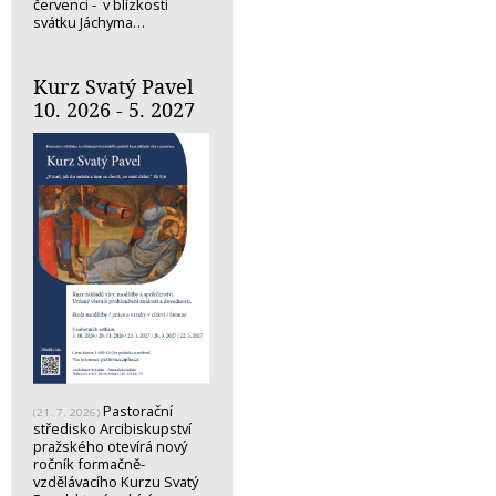
červenci - v blízkosti
svátku Jáchyma…
Kurz Svatý Pavel
10. 2026 - 5. 2027
Pastorační
(21. 7. 2026)
středisko Arcibiskupství
pražského otevírá nový
ročník formačně-
vzdělávacího Kurzu Svatý