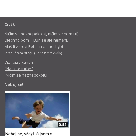
Citát
Ničím se neznepokojuj, ničím se nermuť,
všechno pomíjí, Bůh se ale nemění.
Máš-li v srdci Boha, nic ti nechybí,
jeho láska stačí. (Terezie z Avily)
Viz Taizé kánon
"Nada te turbe"
(Ničím se neznepokojuj)
Neboj se!