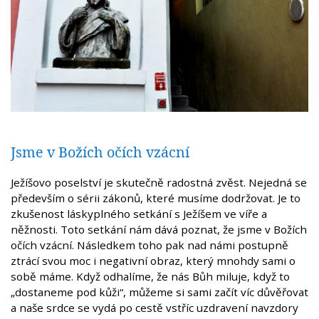
Jsme v Božích očích vzácní
Ježíšovo poselství je skutečně radostná zvěst. Nejedná se
především o sérii zákonů, které musíme dodržovat. Je to
zkušenost láskyplného setkání s Ježíšem ve víře a
něžnosti. Toto setkání nám dává poznat, že jsme v Božích
očích vzácní. Následkem toho pak nad námi postupně
ztrácí svou moc i negativní obraz, který mnohdy sami o
sobě máme. Když odhalíme, že nás Bůh miluje, když to
„dostaneme pod kůži“, můžeme si sami začít víc důvěřovat
a naše srdce se vydá po cestě vstříc uzdravení navzdory