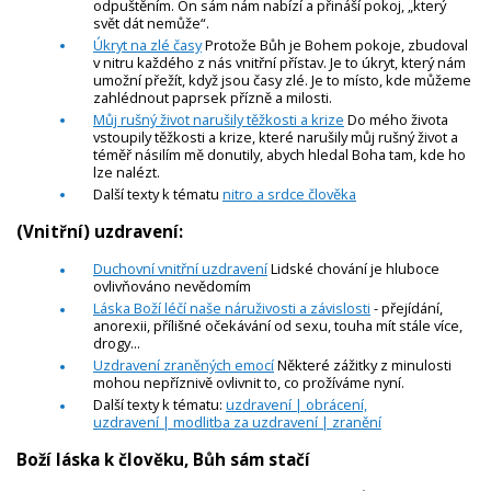
odpuštěním. On sám nám nabízí a přináší pokoj, „který
svět dát nemůže“.
Úkryt na zlé časy
Protože Bůh je Bohem pokoje, zbudoval
v nitru každého z nás vnitřní přístav. Je to úkryt, který nám
umožní přežít, když jsou časy zlé. Je to místo, kde můžeme
zahlédnout paprsek přízně a milosti.
Můj rušný život narušily těžkosti a krize
Do mého života
vstoupily těžkosti a krize, které narušily můj rušný život a
téměř násilím mě donutily, abych hledal Boha tam, kde ho
lze nalézt.
Další texty k tématu
nitro a srdce člověka
(Vnitřní) uzdravení:
Duchovní vnitřní uzdravení
Lidské chování je hluboce
ovlivňováno nevědomím
Láska Boží léčí naše náruživosti a závislosti
- přejídání,
anorexii, přílišné očekávání od sexu, touha mít stále více,
drogy...
Uzdravení zraněných emocí
Některé zážitky z minulosti
mohou nepříznivě ovlivnit to, co prožíváme nyní.
Další texty k tématu:
uzdravení | obrácení,
uzdravení | modlitba za uzdravení | zranění
Boží láska k člověku, Bůh sám stačí