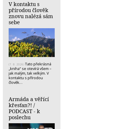
V kontaktu s
přírodou člověk
znovu nalézá sám
sebe
Tato překrásná
(7. 8. 2026)
„kniha“ se otevírá všem –
jak malým, tak velkým. V
kontaktu s přírodou
člověk…
Armáda a věřící
křesťan?! /
PODCAST - k
poslechu