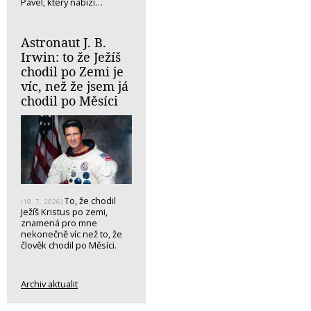
Pavel, který nabízí…
Astronaut J. B.
Irwin: to že Ježíš
chodil po Zemi je
víc, než že jsem já
chodil po Měsíci
To, že chodil
(19. 7. 2026)
Ježíš Kristus po zemi,
znamená pro mne
nekonečně víc než to, že
člověk chodil po Měsíci.
Archiv aktualit