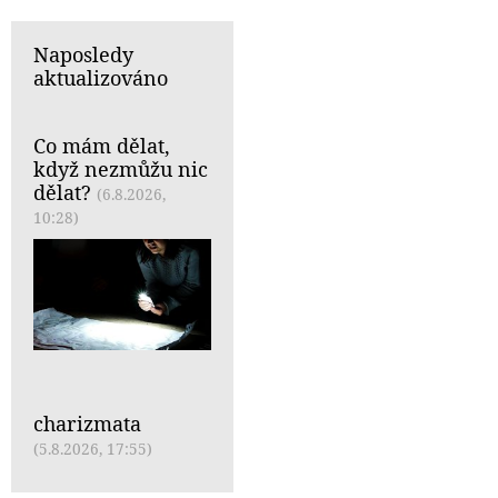
Naposledy
aktualizováno
Co mám dělat,
když nezmůžu nic
dělat?
(6.8.2026,
10:28)
charizmata
(5.8.2026, 17:55)