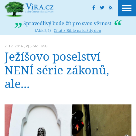
Spravedlivý bude žít pro svou věrnost.
(Abk 2,4) -
Citát z Bible na každý den
7. 12. 2016 ,
VJ
(Foto: IMA)
Ježíšovo poselství
NENÍ série zákonů,
ale...