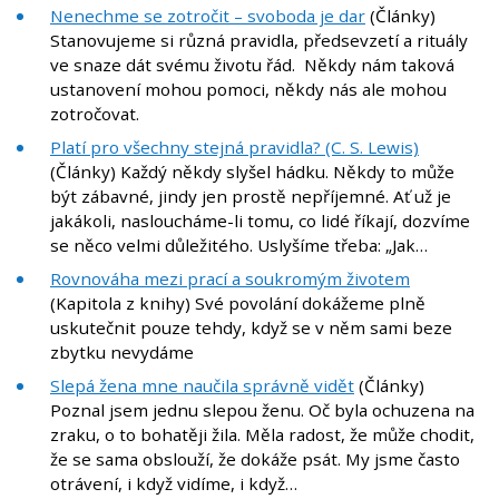
Nenechme se zotročit – svoboda je dar
(Články)
Stanovujeme si různá pravidla, předsevzetí a rituály
ve snaze dát svému životu řád. Někdy nám taková
ustanovení mohou pomoci, někdy nás ale mohou
zotročovat.
Platí pro všechny stejná pravidla? (C. S. Lewis)
(Články) Každý někdy slyšel hádku. Někdy to může
být zábavné, jindy jen prostě nepříjemné. Ať už je
jakákoli, nasloucháme-li tomu, co lidé říkají, dozvíme
se něco velmi důležitého. Uslyšíme třeba: „Jak…
Rovnováha mezi prací a soukromým životem
(Kapitola z knihy) Své povolání dokážeme plně
uskutečnit pouze tehdy, když se v něm sami beze
zbytku nevydáme
Slepá žena mne naučila správně vidět
(Články)
Poznal jsem jednu slepou ženu. Oč byla ochuzena na
zraku, o to bohatěji žila. Měla radost, že může chodit,
že se sama obslouží, že dokáže psát. My jsme často
otrávení, i když vidíme, i když…