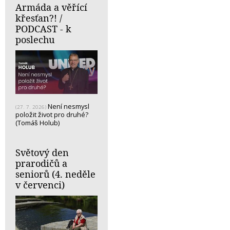
Armáda a věřící
křesťan?! /
PODCAST - k
poslechu
Není nesmysl
(27. 7. 2026)
položit život pro druhé?
(Tomáš Holub)
Světový den
prarodičů a
seniorů (4. neděle
v červenci)