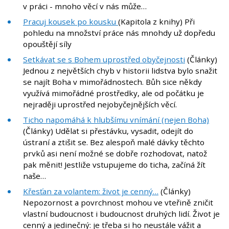
v práci - mnoho věcí v nás může…
Pracuj kousek po kousku
(Kapitola z knihy) Při
pohledu na množství práce nás mnohdy už dopředu
opouštějí síly
Setkávat se s Bohem uprostřed obyčejnosti
(Články)
Jednou z největších chyb v historii lidstva bylo snažit
se najít Boha v mimořádnostech. Bůh sice někdy
využívá mimořádné prostředky, ale od počátku je
nejraději uprostřed nejobyčejnějších věcí.
Ticho napomáhá k hlubšímu vnímání (nejen Boha)
(Články) Udělat si přestávku, vysadit, odejít do
ústraní a ztišit se. Bez alespoň malé dávky těchto
prvků asi není možné se dobře rozhodovat, natož
pak měnit! Jestliže vstupujeme do ticha, začíná žít
naše…
Křesťan za volantem: život je cenný…
(Články)
Nepozornost a povrchnost mohou ve vteřině zničit
vlastní budoucnost i budoucnost druhých lidí. Život je
cenný a jedinečný: je třeba si ho neustále vážit a