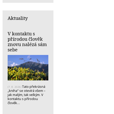
Aktuality
V kontaktu s
přírodou člověk
znovu nalézá sám
sebe
Tato překrásná
(7. 8. 2026)
„kniha“ se otevírá všem –
jak malým, tak velkým. V
kontaktu s přírodou
člověk…