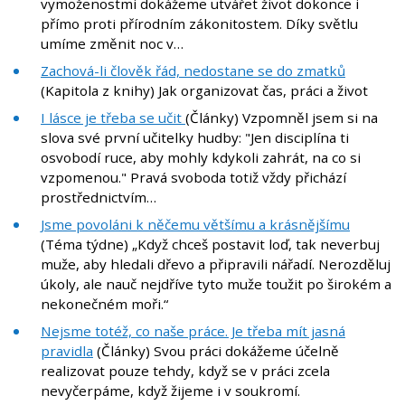
vymoženostmi dokážeme utvářet život dokonce i
přímo proti přírodním zákonitostem. Díky světlu
umíme změnit noc v…
Zachová-li člověk řád, nedostane se do zmatků
(Kapitola z knihy) Jak organizovat čas, práci a život
I lásce je třeba se učit
(Články) Vzpomněl jsem si na
slova své první učitelky hudby: "Jen disciplína ti
osvobodí ruce, aby mohly kdykoli zahrát, na co si
vzpomenou." Pravá svoboda totiž vždy přichází
prostřednictvím…
Jsme povoláni k něčemu většímu a krásnějšímu
(Téma týdne) „Když chceš postavit loď, tak neverbuj
muže, aby hledali dřevo a připravili nářadí. Nerozděluj
úkoly, ale nauč nejdříve tyto muže toužit po širokém a
nekonečném moři.“
Nejsme totéž, co naše práce. Je třeba mít jasná
pravidla
(Články) Svou práci dokážeme účelně
realizovat pouze tehdy, když se v práci zcela
nevyčerpáme, když žijeme i v soukromí.