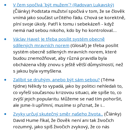
V čem spočívá ´být mužem´? (Radovan Lukavský)
(Články) Podstata mužství spočívá v tom, že se člověk
vnímá jako součást určitého řádu. Chová se korektně,
plní svoje úkoly. Patří k tomu i sebekázeň - když
nemá nad sebou nikoho, kdo by ho kontroloval.…
Václav Havel: Je třeba posílit systém obecně
sdílených mravních norem
(Glosář) Je třeba posílit
systém obecně sdílených mravních norem, které
budou znemožňovat, aby různá pravidla byla
obcházena vždy znovu s ještě větší důmyslností, než
s jakou byla vymyšlena.
Zalíbit se druhým, anebo být sám sebou?
(Téma
týdne) Někdy to vypadá, jako by politici nehledali to,
co vyřeší současnou krizovou situaci, ale spíše to, co
zvýší jejich popularitu. Můžeme se nad tím pohoršit,
ale jsme-li upřímní, musíme si přiznat, že i…
Zvyky určují skutečný směr našeho života...
(Články)
David Hume říkal, že člověk není ani tak živočich
rozumný, jako spíš živočich zvykový, že co nás