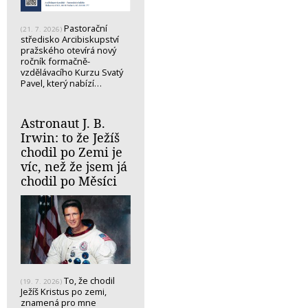
Pastorační
(21. 7. 2026)
středisko Arcibiskupství
pražského otevírá nový
ročník formačně-
vzdělávacího Kurzu Svatý
Pavel, který nabízí…
Astronaut J. B.
Irwin: to že Ježíš
chodil po Zemi je
víc, než že jsem já
chodil po Měsíci
To, že chodil
(19. 7. 2026)
Ježíš Kristus po zemi,
znamená pro mne