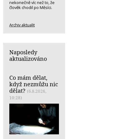
nekonečně víc než to, že
člověk chodil po Měsíci.
Archiv aktualit
Naposledy
aktualizováno
Co mám dělat,
když nezmůžu nic
dělat?
(6.8.2026,
10:28)