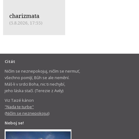
charizmata
(5.8.2026, 17:55)
Citát
Ničím se neznepokojuj, ničím se nermuť,
všechno pomíjí, Bůh se ale nemění.
Máš-li v srdci Boha, nic ti nechybí,
jeho láska stačí. (Terezie z Avily)
Viz Taizé kánon
"Nada te turbe"
(Ničím se neznepokojuj)
Neboj se!