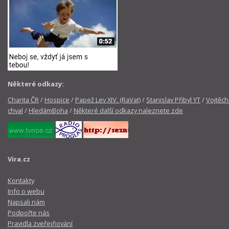
Některé odkazy:
Charita ČR
/
Hospice
/
Papež Lev XIV. (RaVat)
/
Stanislav Přibyl YT
/
Vojtěch
chval
/
HledámBoha
/
Některé další odkazy naleznete zde
Vira.cz
Kontakty
Info o webu
Napsali nám
Podpořte nás
Pravidla zveřejňování