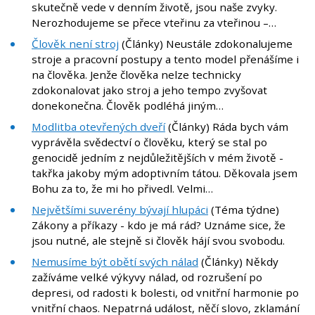
skutečně vede v denním životě, jsou naše zvyky.
Nerozhodujeme se přece vteřinu za vteřinou –…
Člověk není stroj
(Články) Neustále zdokonalujeme
stroje a pracovní postupy a tento model přenášíme i
na člověka. Jenže člověka nelze technicky
zdokonalovat jako stroj a jeho tempo zvyšovat
donekonečna. Člověk podléhá jiným…
Modlitba otevřených dveří
(Články) Ráda bych vám
vyprávěla svědectví o člověku, který se stal po
genocidě jedním z nejdůležitějších v mém životě -
takřka jakoby mým adoptivním tátou. Děkovala jsem
Bohu za to, že mi ho přivedl. Velmi…
Největšími suverény bývají hlupáci
(Téma týdne)
Zákony a příkazy - kdo je má rád? Uznáme sice, že
jsou nutné, ale stejně si člověk hájí svou svobodu.
Nemusíme být obětí svých nálad
(Články) Někdy
zažíváme velké výkyvy nálad, od rozrušení po
depresi, od radosti k bolesti, od vnitřní harmonie po
vnitřní chaos. Nepatrná událost, něčí slovo, zklamání