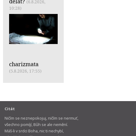
dělat?
(6.8.2026,
10:28)
charizmata
(5.8.2026, 17:55)
Citát
Ničím se neznepokojuj, ničím se nermuť,
všechno pomíjí, Bůh se ale nemění.
Máš-li v srdci Boha, nic ti nechybí,