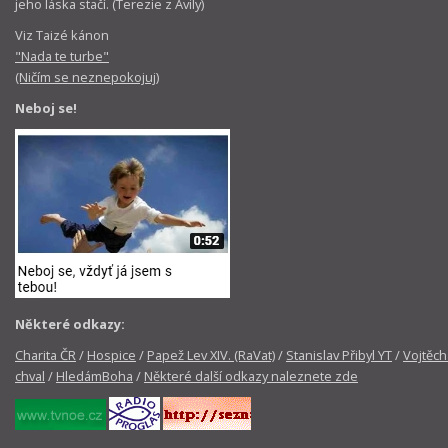
jeho láska stačí. (Terezie z Avily)
Viz Taizé kánon
"Nada te turbe"
(Ničím se neznepokojuj)
Neboj se!
Některé odkazy:
Charita ČR
/
Hospice
/
Papež Lev XIV. (RaVat)
/
Stanislav Přibyl YT
/
Vojtěch
chval
/
HledámBoha
/
Některé další odkazy naleznete zde