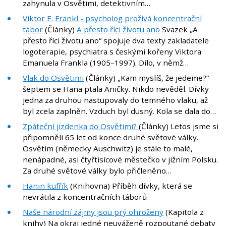
zahynula v Osvětimi, detektivním…
Viktor E. Frankl - psycholog prožívá koncentrační
tábor
(Články)
A přesto říci životu ano
Svazek „A
přesto říci životu ano“ spojuje dva texty zakladatele
logoterapie, psychiatra s českými kořeny Viktora
Emanuela Frankla (1905–1997). Dílo, v němž…
Vlak do Osvětimi
(Články) „Kam myslíš, že jedeme?“
šeptem se Hana ptala Aničky. Nikdo nevěděl. Dívky
jedna za druhou nastupovaly do temného vlaku, až
byl zcela zaplněn. Vzduch byl dusný. Kola se dala do…
Zpáteční jízdenka do Osvětimi?
(Články) Letos jsme si
připomněli 65 let od konce druhé světové války.
Osvětim (německy Auschwitz) je stále to malé,
nenápadné, asi čtyřtisícové městečko v jižním Polsku.
Za druhé světové války bylo přičleněno…
Hanin kufřík
(Knihovna) Příběh dívky, která se
nevrátila z koncentračních táborů
Naše národní zájmy jsou prý ohroženy
(Kapitola z
knihy) Na okraj jedné neuváženě rozpoutané debaty