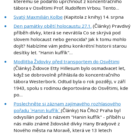
kterému se podařilo uprchnout z koncentračního
tábora v Osvětimi Prof. Rudolfem Vrbou. Tento…
Svatý Maxmilián Kolbe
(Kapitola z knihy) 14. srpna
Den památky obětí holocaustu 27.1.
(Články) Pravdivý
příběh dívky, která se nevrátila Co se skrývá pod
slovem holocaust nebo genocida? Jak k tomu mohlo
dojít? Nabízíme vám jednu konkrétní historii starou
desítky let. "Hanin kufřík"…
Modlitba Židovky před transportem do Osvětimi
(Články) Židovce Etty Hillesum bylo osmadvacet let,
když se dobrovolně přihlásila do koncentračního
tábora Westerbork. Odtud byla o rok později, v září
1943, spolu s rodinou deportována do Osvětimi, kde
po…
Poslechněte si záznam zajímavého rozhlasového
pořadu ´Hanin kufřík´
(Články) Na ČRo2 Praha byl
odvysílán pořad s názvem "Hanin kufřík" - příběh u
nás málo známé židovské dívky Hany Bradyové z
Nového města na Moravě, která ve 13 letech