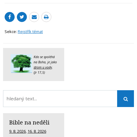
Sekce:
Rejstřík témat
Kdo se spoléhá
na Boha, je jako
strom u vody
.
(Jr 17,5)
Bible na neděli
9. 8. 2026
,
16. 8. 2026