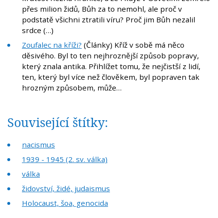
přes milion židů, Bůh za to nemohl, ale proč v
podstatě všichni ztratili víru? Proč jim Bůh nezalil
srdce (…)
Zoufalec na kříži?
(Články) Kříž v sobě má něco
děsivého. Byl to ten nejhroznější způsob popravy,
který znala antika. Přihlížet tomu, že nejčistší z lidí,
ten, který byl více než člověkem, byl popraven tak
hrozným způsobem, může…
Související štítky:
nacismus
1939 - 1945 (2. sv. válka)
válka
židovství, židé, judaismus
Holocaust, šoa, genocida