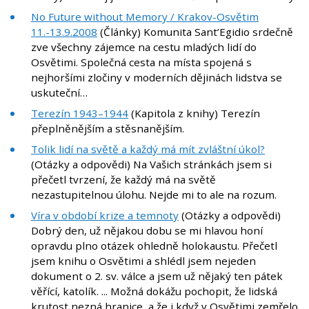
No Future without Memory / Krakov-Osvětim
11.-13.9.2008
(Články) Komunita Sant’Egidio srdečně
zve všechny zájemce na cestu mladých lidí do
Osvětimi. Společná cesta na místa spojená s
nejhoršími zločiny v moderních dějinách lidstva se
uskuteční…
Terezín 1943–1944
(Kapitola z knihy) Terezín
přeplněnějším a stěsnanějším.
Tolik lidí na světě a každý má mít zvláštní úkol?
(Otázky a odpovědi) Na Vašich stránkách jsem si
přečetl tvrzení, že každý má na světě
nezastupitelnou úlohu. Nejde mi to ale na rozum.
Víra v období krize a temnoty
(Otázky a odpovědi)
Dobrý den, už nějakou dobu se mi hlavou honí
opravdu plno otázek ohledně holokaustu. Přečetl
jsem knihu o Osvětimi a shlédl jsem nejeden
dokument o 2. sv. válce a jsem už nějaký ten pátek
věřící, katolík. ... Možná dokážu pochopit, že lidská
krutost nezná hranice, a že i když v Osvětimi zemřelo