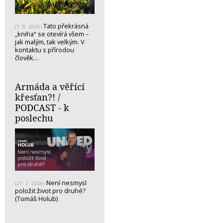
Tato překrásná
(7. 8. 2026)
„kniha“ se otevírá všem –
jak malým, tak velkým. V
kontaktu s přírodou
člověk…
Armáda a věřící
křesťan?! /
PODCAST - k
poslechu
Není nesmysl
(27. 7. 2026)
položit život pro druhé?
(Tomáš Holub)