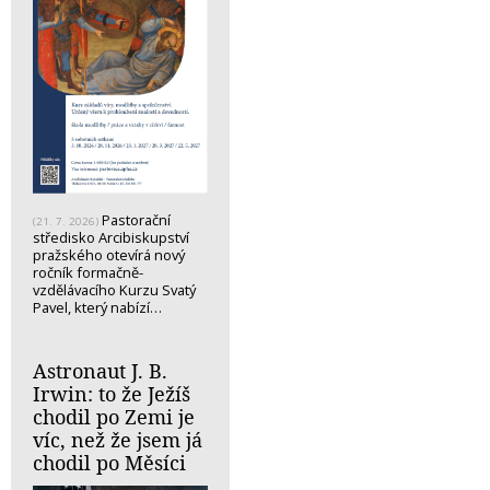
Pastorační
(21. 7. 2026)
středisko Arcibiskupství
pražského otevírá nový
ročník formačně-
vzdělávacího Kurzu Svatý
Pavel, který nabízí…
Astronaut J. B.
Irwin: to že Ježíš
chodil po Zemi je
víc, než že jsem já
chodil po Měsíci