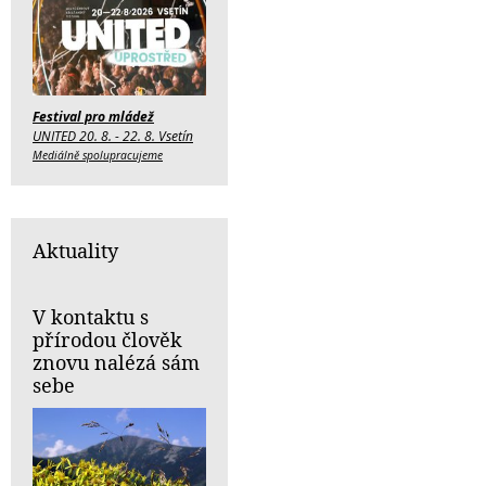
Festival pro mládež
UNITED 20. 8. - 22. 8. Vsetín
Mediálně spolupracujeme
Aktuality
V kontaktu s
přírodou člověk
znovu nalézá sám
sebe