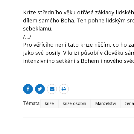
Krize středního věku otřásá základy lidskéh
dílem samého Boha. Ten pohne lidským srd
sebeklamů.
/…/
Pro věřícího není tato krize něčím, co ho za
jako své posily. V krizi působí v člověku s
intenzivního setkání s Bohem i nového svě
Témata:
krize
krize osobní
Manželství
žen