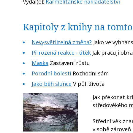
Vydal(o):
Karmelitánské nakladatelství
Kapitoly z knihy na tomt
Nevysvětlitelná změna?
Jako ve vyhnans
Přirozená reakce - útěk
Jak pracují ob
Maska
Zastavení růstu
Porodní bolesti
Rozhodni sám
Jako běh slunce
V půli života
Jak překonat kr
středověkého my
Střední věk zna
v sobě zároveň 