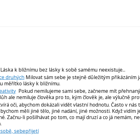
Láska k bližnímu bez lásky k sobě samému neexistuje...
sce druhých
Milovat sám sebe je stejně důležitým přikázáním j
mu měřítko lásky k bližnímu.
ativity
Pokud nemilujeme sami sebe, začneme mít přehnaný 
h ale nemiluje člověka pro to, kým člověk je, ale výlučně prot
rá oči, abychom dokázali vidět vlastní hodnotu. Často v nás to
bychom měli jiné tělo, jiné nadání, jiné možnosti. Když vidím j
né. Začnu-li pošilhávat po tom, co mají druzí a co já nemám, n
á.
 sobě, sebepřijetí