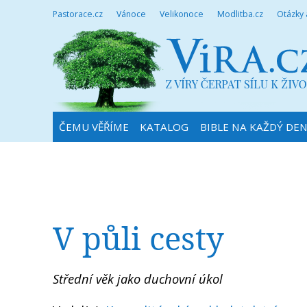
Pastorace.cz
Vánoce
Velikonoce
Modlitba.cz
Otázky
ČEMU VĚŘÍME
KATALOG
BIBLE NA KAŽDÝ DE
V půli cesty
Střední věk jako duchovní úkol