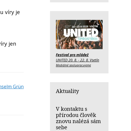
u víry je
íry jen
Festival pro mládež
UNITED 20. 8. - 22. 8. Vsetín
Mediálně spolupracujeme
nselm Grün
Aktuality
V kontaktu s
přírodou člověk
znovu nalézá sám
sebe