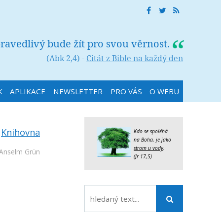
ravedlivý bude žít pro svou věrnost.
(Abk 2,4) -
Citát z Bible na každý den
K
APLIKACE
NEWSLETTER
PRO VÁS
O WEBU
:
Knihovna
Kdo se spoléhá
na Boha, je jako
strom u vody
.
Anselm Grün
(Jr 17,5)