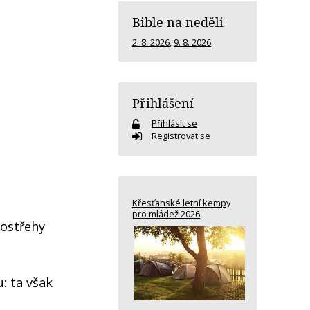
Bible na neděli
2. 8. 2026
,
9. 8. 2026
Přihlášení
Přihlásit se
Registrovat se
Křesťanské letní kempy
pro mládež 2026
postřehy
: ta však