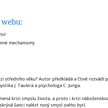
o webu:
tví
ranné mechanismy
izi středního věku? Autor předkládá a čtivě rozvádí 
stika J. Taulera a psychologa C. Junga.
mená krizi smyslu života, a proto i krizi náboženskou
skrývá šanci nalézt nový smysl svého bytí.