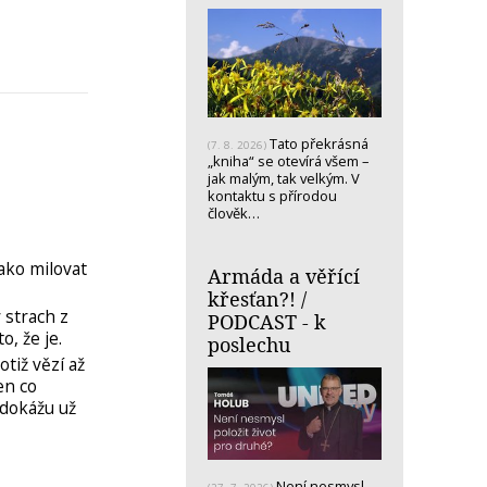
Tato překrásná
(7. 8. 2026)
„kniha“ se otevírá všem –
jak malým, tak velkým. V
kontaktu s přírodou
člověk…
ako milovat
Armáda a věřící
křesťan?! /
strach z
PODCAST - k
o, že je.
poslechu
tiž vězí až
en co
edokážu už
Není nesmysl