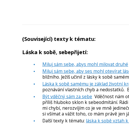
(Související) texty k tématu:
Láska k sobě, sebepřijetí:
Miluj sám sebe, abys mohl milovat druhé
Miluj sám sebe, aby ses mohl otevírat lá
bližního. Ježíš učinil z lásky k sobě samé
Láska k sobě samému je základ životní kre
poznávání vlastních chyb a nedostatků. Bů
Být vděčný sám za sebe
Vděčnost nám otví
příliš hluboko sklon k sebeodmítání. Rádi 
mi chybí, nerozvíjím co je ve mně jedineč
si všímat a vážit toho, co mám právě jen j
Další texty k tématu:
láska k sobě vztah k