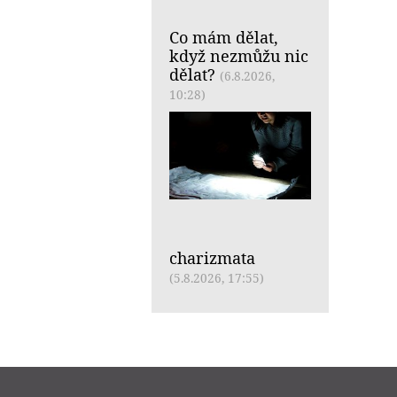
Co mám dělat,
když nezmůžu nic
dělat?
(6.8.2026,
10:28)
charizmata
(5.8.2026, 17:55)