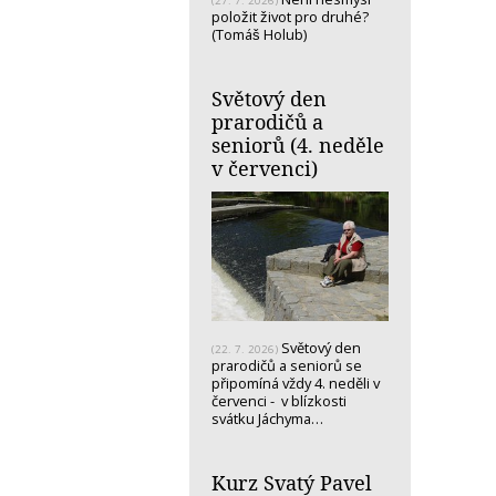
(27. 7. 2026)
položit život pro druhé?
(Tomáš Holub)
Světový den
prarodičů a
seniorů (4. neděle
v červenci)
Světový den
(22. 7. 2026)
prarodičů a seniorů se
připomíná vždy 4. neděli v
červenci - v blízkosti
svátku Jáchyma…
Kurz Svatý Pavel