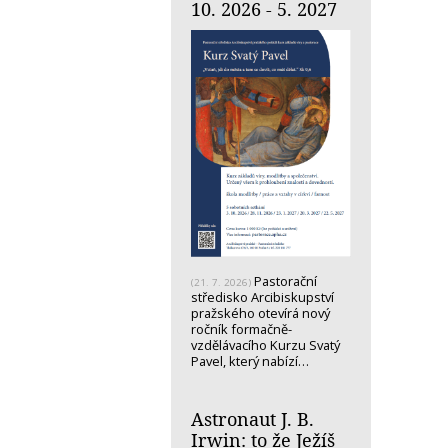
10. 2026 - 5. 2027
Pastorační
(21. 7. 2026)
středisko Arcibiskupství
pražského otevírá nový
ročník formačně-
vzdělávacího Kurzu Svatý
Pavel, který nabízí…
Astronaut J. B.
Irwin: to že Ježíš