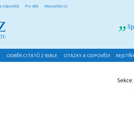
 a odpovědi
Pro děti
Manzelstvi.cz
Sp
N
ODBĚR CITÁTŮ Z BIBLE
OTÁZKY A ODPOVĚDI
REJSTŘÍ
Sekce