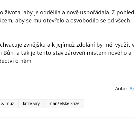
o života, aby je oddělila a nově uspořádala. Z pohled
cem, aby se mu otevřelo a osvobodilo se od všech
chvacuje zvnějšku a k jejímuž zdolání by měl využít v
ám Bůh, a tak je tento stav zároveň místem nového a
dectví o něm.
Autor:
A
a & muž
krize víry
manželské krize