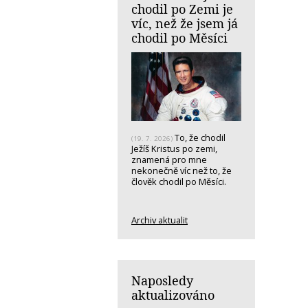
chodil po Zemi je
víc, než že jsem já
chodil po Měsíci
To, že chodil
(19. 7. 2026)
Ježíš Kristus po zemi,
znamená pro mne
nekonečně víc než to, že
člověk chodil po Měsíci.
Archiv aktualit
Naposledy
aktualizováno