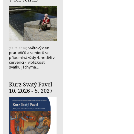
Světový den
(22. 7. 2026)
prarodičů a seniorů se
připomíná vždy 4. neděli v
červenci - v blízkosti
svátku Jáchyma…
Kurz Svatý Pavel
10. 2026 - 5. 2027