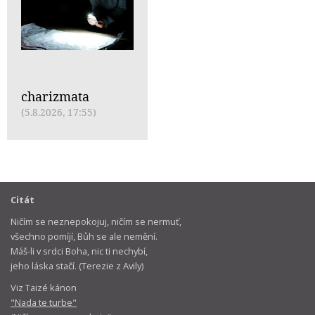
charizmata
(5.8.2026, 17:55)
Citát
Ničím se neznepokojuj, ničím se nermuť,
všechno pomíjí, Bůh se ale nemění.
Máš-li v srdci Boha, nic ti nechybí,
jeho láska stačí. (Terezie z Avily)
Viz Taizé kánon
"Nada te turbe"