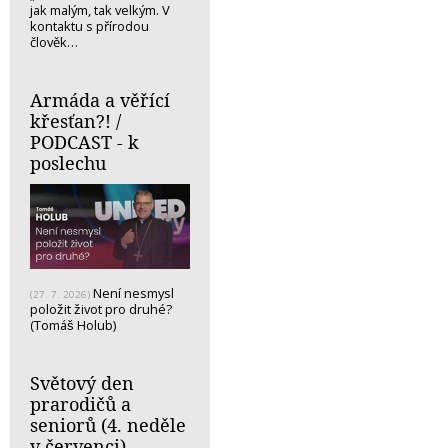
jak malým, tak velkým. V
kontaktu s přírodou
člověk…
Armáda a věřící
křesťan?! /
PODCAST - k
poslechu
Není nesmysl
(27. 7. 2026)
položit život pro druhé?
(Tomáš Holub)
Světový den
prarodičů a
seniorů (4. neděle
v červenci)