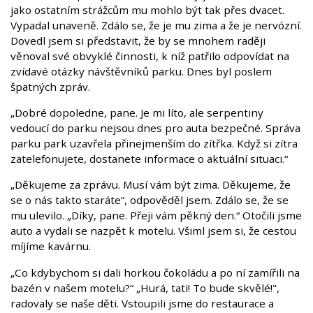
jako ostatním strážcům mu mohlo být tak přes dvacet.
Vypadal unaveně. Zdálo se, že je mu zima a že je nervózní.
Dovedl jsem si představit, že by se mnohem raději
věnoval své obvyklé činnosti, k níž patřilo odpovídat na
zvídavé otázky návštěvníků parku. Dnes byl poslem
špatných zpráv.
„Dobré dopoledne, pane. Je mi líto, ale serpentiny
vedoucí do parku nejsou dnes pro auta bezpečné. Správa
parku park uzavřela přinejmenším do zítřka. Když si zítra
zatelefonujete, dostanete informace o aktuální situaci.“
„Děkujeme za zprávu. Musí vám být zima. Děkujeme, že
se o nás takto staráte“, odpověděl jsem. Zdálo se, že se
mu ulevilo. „Díky, pane. Přeji vám pěkný den.“ Otočili jsme
auto a vydali se nazpět k motelu. Všiml jsem si, že cestou
míjíme kavárnu.
„Co kdybychom si dali horkou čokoládu a po ní zamířili na
bazén v našem motelu?“ „Hurá, tati! To bude skvělé!",
radovaly se naše děti. Vstoupili jsme do restaurace a