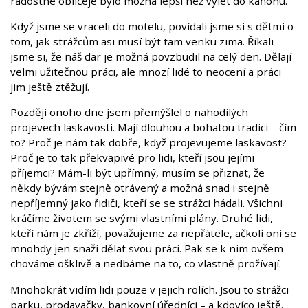
radostné obličeje bylo možná lepší než výlet do kaňonu.
Když jsme se vraceli do motelu, povídali jsme si s dětmi o
tom, jak strážcům asi musí být tam venku zima. Říkali
jsme si, že náš dar je možná povzbudil na celý den. Dělají
velmi užitečnou práci, ale mnozí lidé to neocení a práci
jim ještě ztěžují.
Později onoho dne jsem přemýšlel o nahodilých
projevech laskavosti. Mají dlouhou a bohatou tradici – čím
to? Proč je nám tak dobře, když projevujeme laskavost?
Proč je to tak překvapivé pro lidi, kteří jsou jejími
příjemci? Mám-li být upřímný, musím se přiznat, že
někdy bývám stejně otrávený a možná snad i stejně
nepříjemný jako řidiči, kteří se se strážci hádali. Všichni
kráčíme životem se svými vlastními plány. Druhé lidi,
kteří nám je zkříží, považujeme za nepřátele, ačkoli oni se
mnohdy jen snaží dělat svou práci. Pak se k nim ovšem
chováme ošklivě a nedbáme na to, co vlastně prožívají.
Mnohokrát vidím lidi pouze v jejich rolích. Jsou to strážci
parku, prodavačky, bankovní úředníci – a kdovíco ještě.