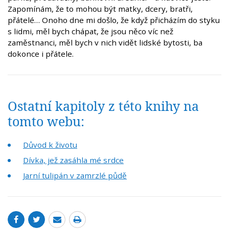
Zapomínám, že to mohou být matky, dcery, bratři,
přátelé… Onoho dne mi došlo, že když přicházím do styku
s lidmi, měl bych chápat, že jsou něco víc než
zaměstnanci, měl bych v nich vidět lidské bytosti, ba
dokonce i přátele.
Ostatní kapitoly z této knihy na
tomto webu:
Důvod k životu
Dívka, jež zasáhla mé srdce
Jarní tulipán v zamrzlé půdě