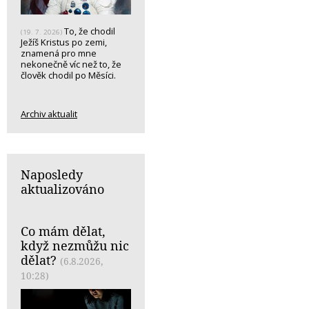
To, že chodil
(19. 7. 2026)
Ježíš Kristus po zemi,
znamená pro mne
nekonečně víc než to, že
člověk chodil po Měsíci.
Archiv aktualit
Naposledy
aktualizováno
Co mám dělat,
když nezmůžu nic
dělat?
(6.8.2026,
10:28)