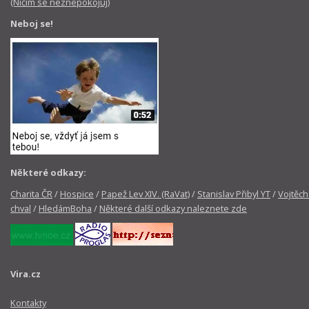
(Ničím se neznepokojuj)
Neboj se!
Některé odkazy:
Charita ČR
/
Hospice
/
Papež Lev XIV. (RaVat)
/
Stanislav Přibyl YT
/
Vojtěch
chval
/
HledámBoha
/
Některé další odkazy naleznete zde
Vira.cz
Kontakty