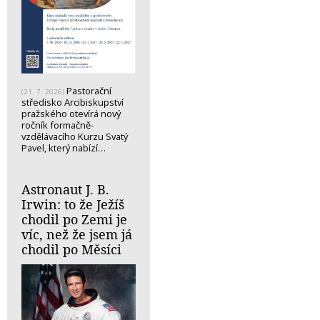
Pastorační
(21. 7. 2026)
středisko Arcibiskupství
pražského otevírá nový
ročník formačně-
vzdělávacího Kurzu Svatý
Pavel, který nabízí…
Astronaut J. B.
Irwin: to že Ježíš
chodil po Zemi je
víc, než že jsem já
chodil po Měsíci