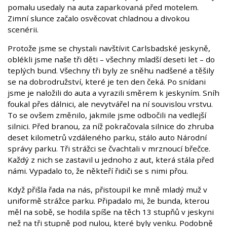
pomalu usedaly na auta zaparkovaná před motelem.
Zimní slunce začalo osvěcovat chladnou a divokou
scenérii.
Protože jsme se chystali navštívit Carlsbadské jeskyně,
oblékli jsme naše tři děti – všechny mladší deseti let – do
teplých bund. Všechny tři byly ze sněhu nadšené a těšily
se na dobrodružství, které je ten den čeká. Po snídani
jsme je naložili do auta a vyrazili směrem k jeskyním. Sníh
foukal přes dálnici, ale nevytvářel na ní souvislou vrstvu.
To se ovšem změnilo, jakmile jsme odbočili na vedlejší
silnici. Před branou, za níž pokračovala silnice do zhruba
deset kilometrů vzdáleného parku, stálo auto Národní
správy parku. Tři strážci se čvachtali v mrznoucí břečce.
Každý z nich se zastavil u jednoho z aut, která stála před
námi. Vypadalo to, že někteří řidiči se s nimi přou.
Když přišla řada na nás, přistoupil ke mně mladý muž v
uniformě strážce parku. Připadalo mi, že bunda, kterou
měl na sobě, se hodila spíše na těch 13 stupňů v jeskyni
než na tři stupně pod nulou, které byly venku. Podobně