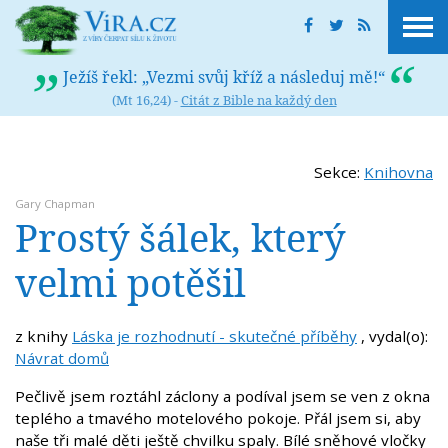
Ježíš řekl: „Vezmi svůj kříž a následuj mě!“
(Mt 16,24) -
Citát z Bible na každý den
Sekce:
Knihovna
Gary Chapman
Prostý šálek, který
velmi potěšil
z knihy
Láska je rozhodnutí - skutečné příběhy
, vydal(o):
Návrat domů
Pečlivě jsem roztáhl záclony a podíval jsem se ven z okna
teplého a tmavého motelového pokoje. Přál jsem si, aby
naše tři malé děti ještě chvilku spaly. Bílé sněhové vločky