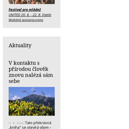
Festival pro mládež
UNITED 20. 8. - 22. 8. Vsetín
Mediálně spolupracujeme
Aktuality
V kontaktu s
přírodou člověk
znovu nalézá sám
sebe
Tato překrásná
(7. 8. 2026)
„kniha“ se otevírá všem –