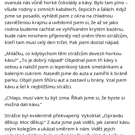
ovanula nás vůně horké čokolády a kávy. Bylo tam plno –
všude rodiny v zimních kabátech, čepicích a šálách. Když
jsme se posadili, vyhlédl jsem z okna na chladnou
zasněženou krajinu a uvědomil jsem si, že až se jako
rodina budeme cachtat ve vyhřívaném krytém bazénu,
bude nám mnohem příjemněji než oněm třem strážcům,
kteří tam musí celý den trčet. Pak jsem dostal nápad.
„Miláčku, co kdybychom těm strážcům dovezli horkou
kávu?“ „To je dobrý nápad!“ Objednal jsem tři kávy s
sebou a naložil jsem si lepenkový tácek smetánkami a
baleným cukrem. Nasedli jsme do auta a zamířili k bráně
parku. Objel jsem šňůru aut a zastavil u brány. Vzal jsem
kávu a šel k nejbližšímu strážci.
„Chlapi, musí vám tu být zima. Říkali jsme si, že byste si
možná dali kávu.“
Strážce byl evidentně překvapený. Vykoktal: „Opravdu
děkuji. Moc děkuji.“ Z auta jsme pak viděli, jak zanesl kávu
svým kolegům a ukázal směrem k nám. Vidět jejich