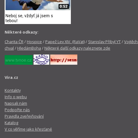
Některé odkazy:
Charita ČR
/
Hospice
/
Papež Lev XIV. (RaVat)
/
Stanislav Přibyl YT
/
Vojtěch
chval
/
HledámBoha
/
Některé další odkazy naleznete zde
Vira.cz
Kontakty
Info o webu
Napsali nám
Podpořte nás
Pravidla zveřejňování
Katalog
V co věříme jako křesťané