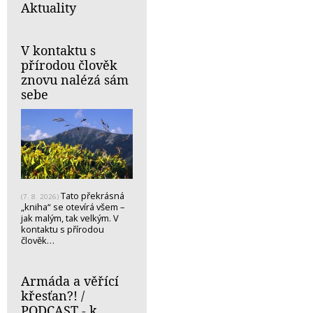
Aktuality
V kontaktu s
přírodou člověk
znovu nalézá sám
sebe
Tato překrásná
(7. 8. 2026)
„kniha“ se otevírá všem –
jak malým, tak velkým. V
kontaktu s přírodou
člověk…
Armáda a věřící
křesťan?! /
PODCAST - k