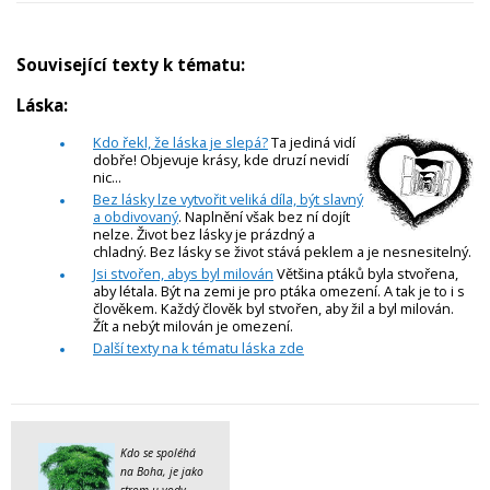
Související texty k tématu:
Láska:
Kdo řekl, že láska je slepá?
Ta jediná vidí
dobře! Objevuje krásy, kde druzí nevidí
nic...
Bez lásky lze vytvořit veliká díla, být slavný
a obdivovaný
. Naplnění však bez ní dojít
nelze. Život bez lásky je prázdný a
chladný. Bez lásky se život stává peklem a je nesnesitelný.
Jsi stvořen, abys byl milován
Většina ptáků byla stvořena,
aby létala. Být na zemi je pro ptáka omezení. A tak je to i s
člověkem. Každý člověk byl stvořen, aby žil a byl milován.
Žít a nebýt milován je omezení.
Další texty na k tématu láska zde
Kdo se spoléhá
na Boha, je jako
strom u vody
.