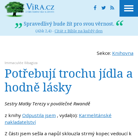
Spravedlivý bude žít pro svou věrnost.
(Abk 2,4) -
Citát z Bible na každý den
Sekce:
Knihovna
Immaculée Ilibagiza
Potřebují trochu jídla a
hodně lásky
Sestry Matky Terezy v poválečné Rwandě
z knihy
Odpustila jsem
, vydal(o):
Karmelitánské
nakladatelství
Z části jsem sešla a napůl sklouzla strmý kopec vedoucí k