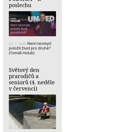
poslechu
Není nesmysl
(27. 7. 2026)
položit život pro druhé?
(Tomáš Holub)
Světový den
prarodičů a
seniorů (4. neděle
v červenci)