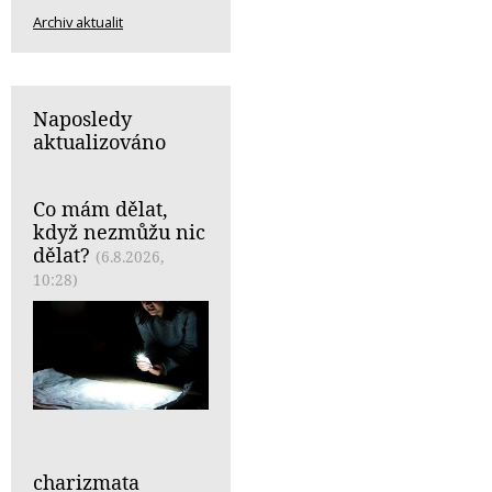
Archiv aktualit
Naposledy
aktualizováno
Co mám dělat,
když nezmůžu nic
dělat?
(6.8.2026,
10:28)
charizmata