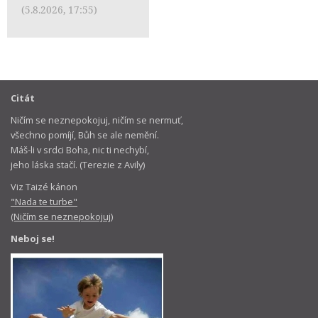
(5.8.2026, 17:55)
Citát
Ničím se neznepokojuj, ničím se nermuť,
všechno pomíjí, Bůh se ale nemění.
Máš-li v srdci Boha, nic ti nechybí,
jeho láska stačí. (Terezie z Avily)
Viz Taizé kánon
"Nada te turbe"
(Ničím se neznepokojuj)
Neboj se!