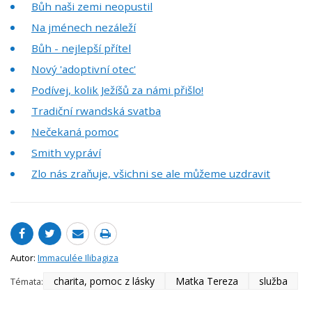
Bůh naši zemi neopustil
Na jménech nezáleží
Bůh - nejlepší přítel
Nový 'adoptivní otec'
Podívej, kolik Ježíšů za námi přišlo!
Tradiční rwandská svatba
Nečekaná pomoc
Smith vypráví
Zlo nás zraňuje, všichni se ale můžeme uzdravit
Autor:
Immaculée Ilibagiza
charita, pomoc z lásky
Matka Tereza
služba
Témata: