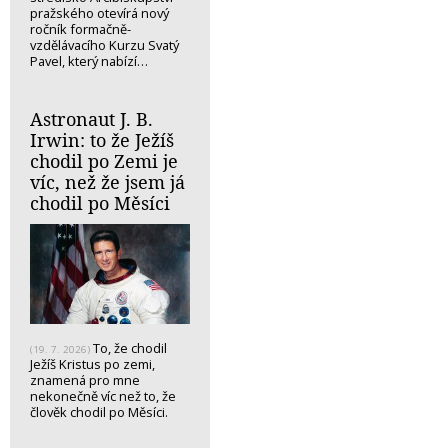
pražského otevírá nový
ročník formačně-
vzdělávacího Kurzu Svatý
Pavel, který nabízí…
Astronaut J. B.
Irwin: to že Ježíš
chodil po Zemi je
víc, než že jsem já
chodil po Měsíci
To, že chodil
(19. 7. 2026)
Ježíš Kristus po zemi,
znamená pro mne
nekonečně víc než to, že
člověk chodil po Měsíci.