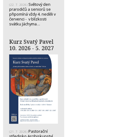
Světový den
(22. 7. 2026)
prarodičů a seniorů se
připomíná vždy 4. neděli v
červenci - v blízkosti
svátku Jáchyma…
Kurz Svatý Pavel
10. 2026 - 5. 2027
Pastorační
(21. 7. 2026)
středisko Arcibiskupství