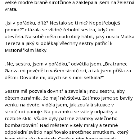
velké modré bráně sirotčince a zaklepala jsem na železná
vrata.
„Jsi v pořádku, dítě? Nestalo se ti nic? Nepotřebuješ
pomoc?“ otázala se vlídně řeholní sestra, když mi
otevřela. Na sobě měla modrobílý hábit, jaký nosila Matka
Tereza a jaký si oblékají všechny sestry patřící k
Misionářkám lásky.
„Ne, sestro, jsem v pořádku,“ odvětila jsem. „Bratranec
Ganza mi pověděl o vašem sirotčinci, a tak jsem přišla za
dětmi. Dovolíte mi, abych se s nimi setkala?“
Sestra mě pozvala dovnitř a zavolala jinou sestru, aby
dětem oznámila, že mají návštěvu. Zatímco jsme se bavily
venku na dvoře, viděla jsem, jak zoufalá situace v
sirotčinci panuje. Na pozemku se válely odpadky a
rozbité sklo. Všude byly patrné známky válečného
bombardování. Nad městem visely mraky a temné
odpolední světlo naplňovalo sirotčinec smutkem, který
jsem cítila až v kostech. Ostře s ním kontrastovala