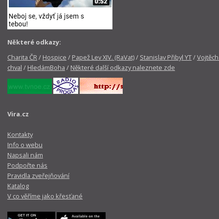
Některé odkazy:
Charita ČR
/
Hospice
/
Papež Lev XIV. (RaVat)
/
Stanislav Přibyl YT
/
Vojtěch
chval
/
HledámBoha
/
Některé další odkazy naleznete zde
Vira.cz
Kontakty
Info o webu
Napsali nám
Podpořte nás
Pravidla zveřejňování
Katalog
V co věříme jako křesťané