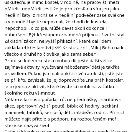
uskutečňuje mimo kostel, v rodině, na pracovišti mezi
přáteli i nepřáteli. Jestliže je pro křesťana víra jen jako
nedělní šaty, z nichž se v nedělní podvečer zase svlékne
a v pondělí byste nepoznali, že chodí do kostela,
nepochopil, o co jde. Může dávat okolí dokonce i
pohoršení. Být křesťanem znamená přijmout životní styl.
Základní zákon, nejvyšší přikázání, které dal lidem
zakladatel křesťanství Ježíš Kristus, zní: „Miluj Boha nade
všecko a druhého člověka jako sama sebe.“
Proto se kolem kostela mohou dít ještě další velice
zajímavé aktivity. Vyučování náboženství dětí je takřka
pravidlem. Pokud jste dali pokřtít své ratolesti, jistě jste
se při křtu zavázali, že jej doprovodíte „na práh kostela“.
Je to jedna z aktivit, které byste si mohli na začátku
školního roku všimnout.
Některé farnosti pořádají různé přednášky, charitativní
akce, sportovní vyžití, poutě, biblické hodiny, setkání
maminek, tatínků, seniorů, dětí, mládeže, rodin... Při nich
můžete najít přítele a podporu na rozbouřeném moři,
které se nazývá život.
S tím také ruku v ruce jde zodpovědnost za spoluúčast na