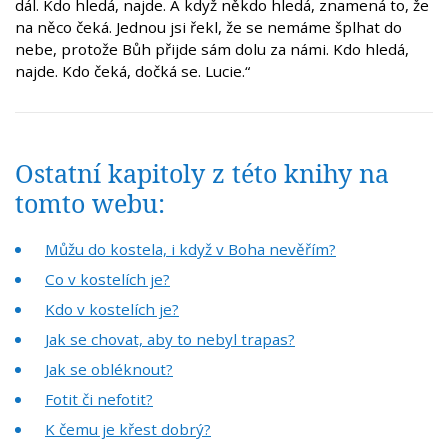
dál. Kdo hledá, najde. A když někdo hledá, znamená to, že
na něco čeká. Jednou jsi řekl, že se nemáme šplhat do
nebe, protože Bůh přijde sám dolu za námi. Kdo hledá,
najde. Kdo čeká, dočká se. Lucie.“
Ostatní kapitoly z této knihy na
tomto webu:
Můžu do kostela, i když v Boha nevěřím?
Co v kostelích je?
Kdo v kostelích je?
Jak se chovat, aby to nebyl trapas?
Jak se obléknout?
Fotit či nefotit?
K čemu je křest dobrý?