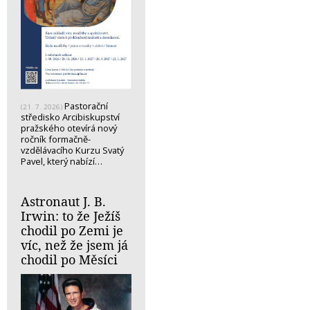
Pastorační
(21. 7. 2026)
středisko Arcibiskupství
pražského otevírá nový
ročník formačně-
vzdělávacího Kurzu Svatý
Pavel, který nabízí…
Astronaut J. B.
Irwin: to že Ježíš
chodil po Zemi je
víc, než že jsem já
chodil po Měsíci