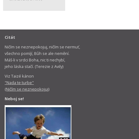
Citát
Ničím se neznepokojuj, ničím se nermuť,
všechno pomíjí, Bůh se ale nemění.
Máš-li v srdci Boha, nic ti nechybí,
jeho láska stačí. (Terezie z Avily)
Viz Taizé kánon
"Nada te turbe"
(Ničím se neznepokojuj)
Neboj se!