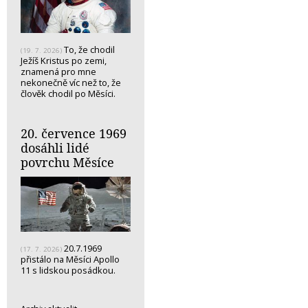
To, že chodil
(19. 7. 2026)
Ježíš Kristus po zemi,
znamená pro mne
nekonečně víc než to, že
člověk chodil po Měsíci.
20. července 1969
dosáhli lidé
povrchu Měsíce
20.7.1969
(17. 7. 2026)
přistálo na Měsíci Apollo
11 s lidskou posádkou.