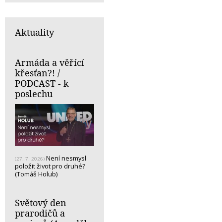
Aktuality
Armáda a věřící
křesťan?! /
PODCAST - k
poslechu
Není nesmysl
(27. 7. 2026)
položit život pro druhé?
(Tomáš Holub)
Světový den
prarodičů a