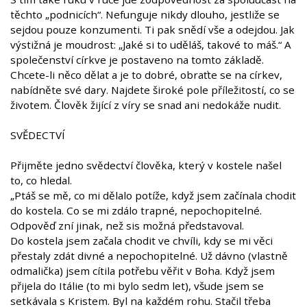
těchto „podnicích“. Nefunguje nikdy dlouho, jestliže se
sejdou pouze konzumenti. Ti pak snědí vše a odejdou. Jak
výstižná je moudrost: „Jaké si to uděláš, takové to máš.“ A
společenství církve je postaveno na tomto základě.
Chcete-li něco dělat a je to dobré, obraťte se na církev,
nabídněte své dary. Najdete široké pole příležitostí, co se
životem. Člověk žijící z víry se snad ani nedokáže nudit.
SVĚDECTVÍ
Přijměte jedno svědectví člověka, který v kostele našel
to, co hledal.
„Ptáš se mě, co mi dělalo potíže, když jsem začínala chodit
do kostela. Co se mi zdálo trapné, nepochopitelné.
Odpověď zní jinak, než sis možná představoval.
Do kostela jsem začala chodit ve chvíli, kdy se mi věci
přestaly zdát divné a nepochopitelné. Už dávno (vlastně
odmalička) jsem cítila potřebu věřit v Boha. Když jsem
přijela do Itálie (to mi bylo sedm let), všude jsem se
setkávala s Kristem. Byl na každém rohu. Stačil třeba