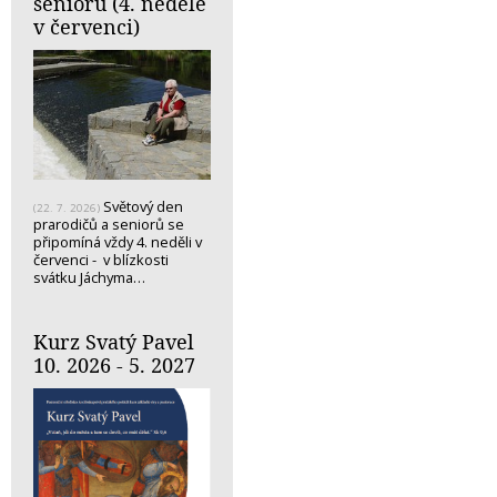
seniorů (4. neděle
v červenci)
Světový den
(22. 7. 2026)
prarodičů a seniorů se
připomíná vždy 4. neděli v
červenci - v blízkosti
svátku Jáchyma…
Kurz Svatý Pavel
10. 2026 - 5. 2027