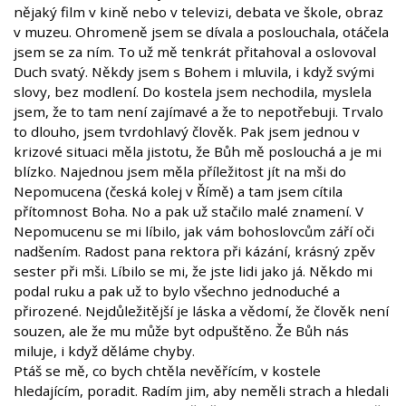
nějaký film v kině nebo v televizi, debata ve škole, obraz
v muzeu. Ohromeně jsem se dívala a poslouchala, otáčela
jsem se za ním. To už mě tenkrát přitahoval a oslovoval
Duch svatý. Někdy jsem s Bohem i mluvila, i když svými
slovy, bez modlení. Do kostela jsem nechodila, myslela
jsem, že to tam není zajímavé a že to nepotřebuji. Trvalo
to dlouho, jsem tvrdohlavý člověk. Pak jsem jednou v
krizové situaci měla jistotu, že Bůh mě poslouchá a je mi
blízko. Najednou jsem měla příležitost jít na mši do
Nepomucena (česká kolej v Římě) a tam jsem cítila
přítomnost Boha. No a pak už stačilo malé znamení. V
Nepomucenu se mi líbilo, jak vám bohoslovcům září oči
nadšením. Radost pana rektora při kázání, krásný zpěv
sester při mši. Líbilo se mi, že jste lidi jako já. Někdo mi
podal ruku a pak už to bylo všechno jednoduché a
přirozené. Nejdůležitější je láska a vědomí, že člověk není
souzen, ale že mu může byt odpuštěno. Že Bůh nás
miluje, i když děláme chyby.
Ptáš se mě, co bych chtěla nevěřícím, v kostele
hledajícím, poradit. Radím jim, aby neměli strach a hledali