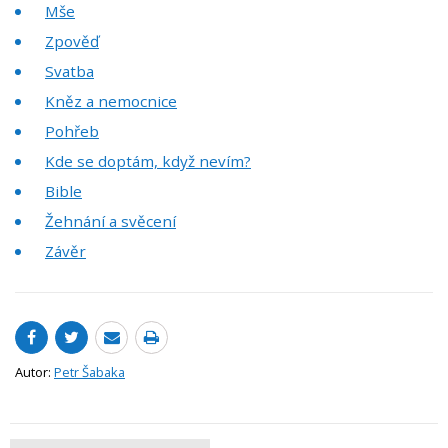
Mše
Zpověď
Svatba
Kněz a nemocnice
Pohřeb
Kde se doptám, když nevím?
Bible
Žehnání a svěcení
Závěr
Autor:
Petr Šabaka