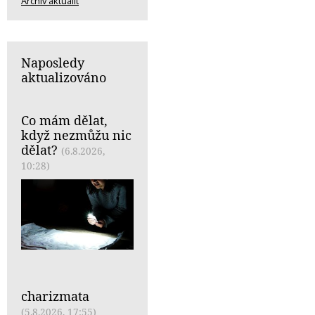
Archiv aktualit
Naposledy
aktualizováno
Co mám dělat,
když nezmůžu nic
dělat?
(6.8.2026,
10:28)
charizmata
(5.8.2026, 17:55)