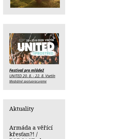
Festival pro mládež
UNITED 20. 8. - 22. 8. Vsetín
Mediálně spolupracujeme
Aktuality
Armáda a věřící
křesťan?! /