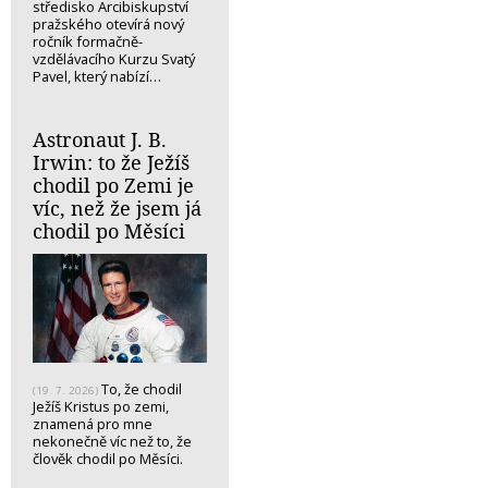
středisko Arcibiskupství
pražského otevírá nový
ročník formačně-
vzdělávacího Kurzu Svatý
Pavel, který nabízí…
Astronaut J. B.
Irwin: to že Ježíš
chodil po Zemi je
víc, než že jsem já
chodil po Měsíci
To, že chodil
(19. 7. 2026)
Ježíš Kristus po zemi,
znamená pro mne
nekonečně víc než to, že
člověk chodil po Měsíci.