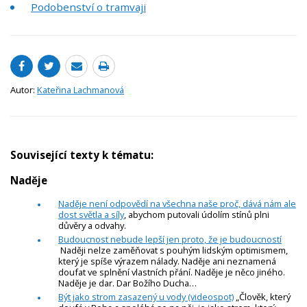
Podobenství o tramvaji
Autor:
Kateřina Lachmanová
Související texty k tématu:
Naděje
Naděje není odpovědí na všechna naše proč, dává nám ale
dost světla a síly
, abychom putovali údolím stínů plni
důvěry a odvahy.
Budoucnost nebude lepší jen proto, že je budoucností
Naději nelze zaměňovat s pouhým lidským optimismem,
který je spíše výrazem nálady. Naděje ani neznamená
doufat ve splnění vlastních přání. Naděje je něco jiného.
Naděje je dar. Dar Božího Ducha…
Být jako strom zasazený u vody (videospot)
„Člověk, který