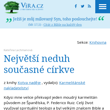
Ježíš je můj milovaný Syn, toho poslouchejte!
(Mt 17,5) -
Citát z Bible na každý den
Sekce:
Knihovna
Kateřina Lachmanová
Největší neduh
současné církve
z knihy
Kotva naděje
, vydal(o):
Karmelitánské
nakladatelství
Kdysi mne velice překvapil jeden moudrý karmelitán
původem ze Španělska, P. Federico Ruiz. Celý život
vyučoval spirituální teologii a byl velkým znalcem Bible a