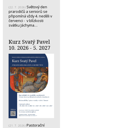
Světový den
(22. 7. 2026)
prarodičů a seniorů se
připomíná vždy 4. neděli v
červenci - v blízkosti
svátku Jáchyma…
Kurz Svatý Pavel
10. 2026 - 5. 2027
Pastorační
(21. 7. 2026)