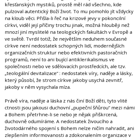
křesťanských mystiků, prostě měl rád všechno, kde
pulzoval autentický Boží život. To mu pomohlo jít vždycky
na kloub věci. Přišla-li řeč na krizové jevy v pokoncilní
církvi, viděl její příčiny trochu jinak, možná hlouběji než
mnozí jiní myslitelé na teologických fakultách v Evropě a
ve světě. Tvrdil totiž, že největším neduhem současné
církve není nedostatek schopných lidí, modernějších
organizačních struktur nebo efektivních pastoračních
programů, není to ani bující antiklerikalismus ve
společnosti nebo ve sdělovacích prostředcích, ale tzv.
„teologální devitalizace“ : nedostatek víry, naděje a lásky,
který působí, že strom církve jakoby usychá zevnitř,
jakoby v něm vysychala míza.
Právě víra, naděje a láska z nás činí Boží děti, tyto vlité
ctnosti jsou jakousi duchovní „pupeční šňůrou“ mezi námi
a Bohem: přetrhne-li se nebo je nějak přiškrcená,
duchovně odumíráme. A nedostatek živoucího a
životodárného spojení s Bohem nelze ničím nahradit, ani
zlepšením informovanosti a zdokonalením organizace v