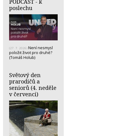
PODCAST - k
poslechu
Není nesmysl
(27. 7. 2026)
položit život pro druhé?
(Tomáš Holub)
Světový den
prarodičů a
seniorů (4. neděle
v červenci)