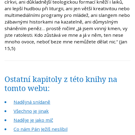
církvi, ani důkladnější teologickou formací kněží i laiků,
ani lepší hudbou při liturgii, ani jen větší kreativitou nebo
multimediálními programy pro mládež, ani slangem nebo
zábavnými historkami na kazatelně, ani důmyslným
sháněním peněz… prostě ničím! „Já jsem vinný kmen, vy
jste ratolesti. Kdo zůstává ve mne a já v něm, ten nese
mnoho ovoce, neboť beze mne nemůžete dělat nic.“ (Jan
15,5)
Ostatní kapitoly z této knihy na
tomto webu:
Nadějná snídaně
Všechno je jinak
Naděje je jako míč
Co nám Pán Ježíš neslíbil