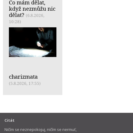
Co mám dělat,
když nezmůžu nic
dělat?
(6.8.2026,
10:28)
charizmata
(5.8.2026, 17:55)
Citát
Ničím se neznepokojuj, ničím se nermuť,