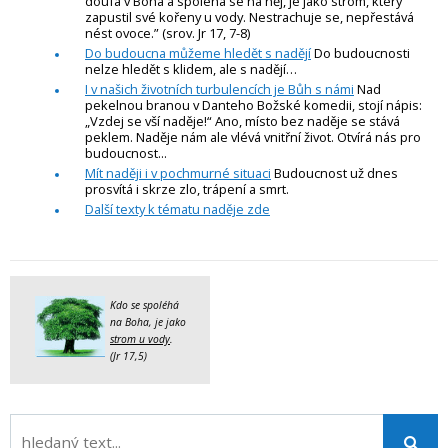
doufá v Boha a spoléhá se na něj, je jako strom, který
zapustil své kořeny u vody. Nestrachuje se, nepřestává
nést ovoce.” (srov. Jr 17, 7-8)
Do budoucna můžeme hledět s nadějí
Do budoucnosti
nelze hledět s klidem, ale s nadějí…
I v našich životních turbulencích je Bůh s námi
Nad
pekelnou branou v Danteho Božské komedii, stojí nápis:
„Vzdej se vší naděje!“ Ano, místo bez naděje se stává
peklem. Naděje nám ale vlévá vnitřní život. Otvírá nás pro
budoucnost...
Mít naději i v pochmurné situaci
Budoucnost už dnes
prosvítá i skrze zlo, trápení a smrt.
Další texty k tématu naděje zde
Kdo se spoléhá
na Boha, je jako
strom u vody
.
(Jr 17,5)