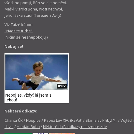
všechno pomíjí, Bůh se ale nemění.
Máš-li v srdci Boha, nic ti nechybí,
jeho láska stačí. (Terezie z Avily)
Viz Taizé kánon
"Nada te turbe"
(Ničím se neznepokojuj)
Neboj se!
Některé odkazy:
Charita ČR
/
Hospice
/
Papež Lev XIV. (RaVat)
/
Stanislav Přibyl YT
/
Vojtěch
chval
/
HledámBoha
/
Některé další odkazy naleznete zde