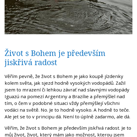
Život s Bohem je především
jiskřivá radost
Věřím pevně, že život s Bohem je jako koupě jízdenky
kolem světa, jak sjezd hodně vysokých vodopádů. Zažil
jsem to mrazení či lehkou závrať nad slavnými vodopády
Iguazú na pomezí Argentiny a Brazílie a přemýšlel nad
tím, o čem v podobné situaci vždy přemýšlejí všichni
vodáci na světě. No. Je to hodně vysoko. A hodně to teče.
Ale jet se to v principu dá. Není to úplně zadarmo, ale dá.
Věřím, že život s Bohem je především jiskřivá radost. Je to
můj život, život, který mám jako možnost, kterou jsem