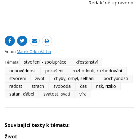
Redakčně upraveno.
Autor:
Marek Orko Vácha
stvoření - spolupráce
křesťanství
Témata:
odpovědnost
pokušení
rozhodnutí, rozhodování
stvoření
život
chyby, omyl, selhání
pochybnosti
radost
strach
svoboda
čas
risk, riziko
satan, ďábel
svatost, svatí
víra
Související texty k tématu:
Život