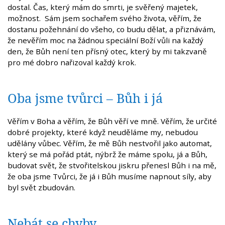
dostal. Čas, který mám do smrti, je svěřený majetek,
možnost. Sám jsem sochařem svého života, věřím, že
dostanu požehnání do všeho, co budu dělat, a přiznávám,
že nevěřím moc na žádnou speciální Boží vůli na každý
den, že Bůh není ten přísný otec, který by mi takzvaně
pro mé dobro nařizoval každý krok.
Oba jsme tvůrci – Bůh i já
Věřím v Boha a věřím, že Bůh věří ve mně. Věřím, že určité
dobré projekty, které když neuděláme my, nebudou
udělány vůbec. Věřím, že mě Bůh nestvořil jako automat,
který se má pořád ptát, nýbrž že máme spolu, já a Bůh,
budovat svět, že stvořitelskou jiskru přenesl Bůh i na mě,
že oba jsme Tvůrci, že já i Bůh musíme napnout síly, aby
byl svět zbudován.
Nebát se chyby