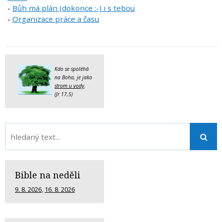
-
Bůh má plán (dokonce :-) i s tebou
-
Organizace práce a času
Kdo se spoléhá
na Boha, je jako
strom u vody
.
(Jr 17,5)
Bible na neděli
9. 8. 2026
,
16. 8. 2026