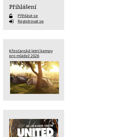
Přihlášení
Přihlásit se
Registrovat se
Křesťanské letní kempy
pro mládež 2026