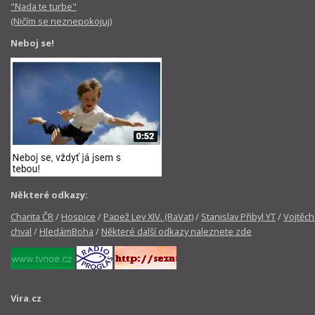
"Nada te turbe"
(Ničím se neznepokojuj)
Neboj se!
Některé odkazy:
Charita ČR
/
Hospice
/
Papež Lev XIV. (RaVat)
/
Stanislav Přibyl YT
/
Vojtěch
chval
/
HledámBoha
/
Některé další odkazy naleznete zde
Vira.cz