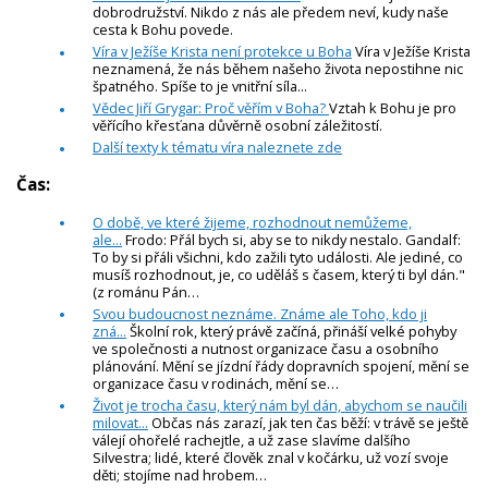
dobrodružství. Nikdo z nás ale předem neví, kudy naše
cesta k Bohu povede.
Víra v Ježíše Krista není protekce u Boha
Víra v Ježíše Krista
neznamená, že nás během našeho života nepostihne nic
špatného. Spíše to je vnitřní síla...
Vědec Jiří Grygar: Proč věřím v Boha?
Vztah k Bohu je pro
věřícího křesťana důvěrně osobní záležitostí.
Další texty k tématu víra naleznete zde
Čas:
O době, ve které žijeme, rozhodnout nemůžeme,
ale...
Frodo: Přál bych si, aby se to nikdy nestalo. Gandalf:
To by si přáli všichni, kdo zažili tyto události. Ale jediné, co
musíš rozhodnout, je, co uděláš s časem, který ti byl dán."
(z románu Pán…
Svou budoucnost neznáme. Známe ale Toho, kdo ji
zná...
Školní rok, který právě začíná, přináší velké pohyby
ve společnosti a nutnost organizace času a osobního
plánování. Mění se jízdní řády dopravních spojení, mění se
organizace času v rodinách, mění se…
Život je trocha času, který nám byl dán, abychom se naučili
milovat...
Občas nás zarazí, jak ten čas běží: v trávě se ještě
válejí ohořelé rachejtle, a už zase slavíme dalšího
Silvestra; lidé, které člověk znal v kočárku, už vozí svoje
děti; stojíme nad hrobem…