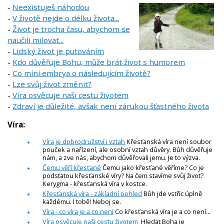
-
Neexistuješ náhodou
-
V životě nejde o délku života...
-
Život je trocha času, abychom se
naučili milovat...
-
Lidský život je putováním
-
Kdo důvěřuje Bohu, může brát život s humorem
-
Co míní embrya o následujícím životě?
-
Lze svůj život změnit?
-
Víra osvěcuje naši cestu životem
-
Zdraví je důležité, avšak není zárukou šťastného života
Víra:
Víra je dobrodružství i vztah
Křesťanská víra není soubor
pouček a nařízení, ale osobní vztah důvěry. Bůh důvěřuje
nám, a zve nás, abychom důvěřovali jemu. Je to výzva.
Čemu věří křesťané
Čemu jako křesťané věříme? Co je
podstatou křesťanské víry? Na čem stavíme svůj život?
Kerygma - křesťanská víra v kostce.
Křesťanská víra - základní pohled
Bůh jde vstříc úplně
každému. I tobě! Neboj se.
Víra - co víra je a co není
Co křesťanská víra je a co není...
Víra osvěcuje naši cestu životem
Hledat Boha je