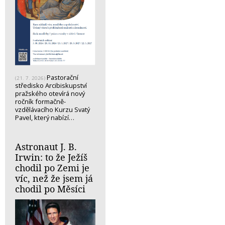
Pastorační
(21. 7. 2026)
středisko Arcibiskupství
pražského otevírá nový
ročník formačně-
vzdělávacího Kurzu Svatý
Pavel, který nabízí…
Astronaut J. B.
Irwin: to že Ježíš
chodil po Zemi je
víc, než že jsem já
chodil po Měsíci