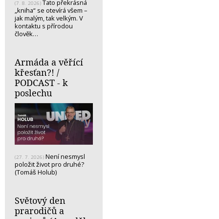
Tato překrásná
(7. 8. 2026)
„kniha“ se otevírá všem –
jak malým, tak velkým. V
kontaktu s přírodou
člověk…
Armáda a věřící
křesťan?! /
PODCAST - k
poslechu
Není nesmysl
(27. 7. 2026)
položit život pro druhé?
(Tomáš Holub)
Světový den
prarodičů a