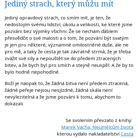
Jediný strach, který můžu mít
Jediný opravdový strach, co smím mít, je ten, že
nedostojím svému lidství, úkolu a velikosti, ke které jsme
pozváni bez výjimky všichni. Že se nechám ďáblem
přesvědčit o své malosti a o tom, že pozvání být svatým
je jen pro některé, významné omilostněné duše, ale ne
pro mě, a taky že cesta je tak závratně strmá, že je třeba
zvážit své síly a nepouštět se do předem ztracených
bitev, a že bych byl pro smích a stejně neuspěl. A že by to
bylo hodně nepohodlné.
Boží je naopak to, že žádná bitva není předem ztracená,
žádné peřeje nejsou nesjízdné, žádná skála není
nevylezitelná a že jsme pozváni k tomu, abychom to
dokázali.
Se svolením převzato z knihy:
Marek Vácha, Neumělcům života
kterou vydalo nakladatelství
Cesta