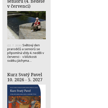
seniorů (4. neděle
v červenci)
Světový den
(22. 7. 2026)
prarodičů a seniorů se
připomíná vždy 4. neděli v
červenci - v blízkosti
svátku Jáchyma…
Kurz Svatý Pavel
10. 2026 - 5. 2027