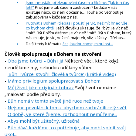
Jsme neustále překvapováni časem a říkáme: "Jak ten čas
letí!"
Proč jsme tak časem zaskočeni? Ledaže v nás
existuje něco, co není dočasné… Touha po věčnosti je
zabudována v každém z nás.
Putovat s Bohem (třebas i pouští) je víc, než mít hned vše,
co bychom chtěli
Ježíš člověku ukazuje, že "být" je víc než
"mít". Být Božím dítětem je víc než "mít". Být s Bohem, který
nás miluje, je víc, než mít majetek, vliv, zážitky... Třebas…
Další texty k tématu:
čas, budoucnost, minulost...
Člověk spolupracuje s Bohem na stvoření
-
Oba jsme tvůrci – Bůh i já
Některé věci, které když
neuděláme my, nebudou udělány vůbec
-
'Bůh Tvůrce' stvořil 'člověka tvůrce' (krátké video)
-
Máme privilegium spolupracovat s Bohem
-
Můj život jako originální obraz
Svůj život nemáme
„malovat“ podle předlohy.
-
Bůh nemá v tomto světě jiné ruce než tvoje
-
Nejsme povoláni k tomu, abychom zachránili celý svět
-
O době, ve které žijeme, rozhodnout nemůžeme...
-
Abys mohl být užitečný, užitečná
-
Bůh dává každému, co potřebuje, aby mohl splnit svůj
úkol...