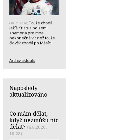
To, že chodil
(19. 7. 2026)
Ježíš Kristus po zemi,
znamená pro mne
nekonečně víc než to, že
člověk chodil po Měsíci.
Archiv aktualit
Naposledy
aktualizováno
Co mám dělat,
když nezmůžu nic
dělat?
(6.8.2026,
10:28)