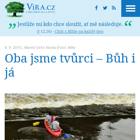
Jestliže mi kdo chce sloužit, ať mě následuje.
(J 12,26) -
Citát z Bible na každý den
8. 9. 2015 ,
Marek Orko Vácha
(Foto: IMA)
Oba jsme tvůrci – Bůh i
já