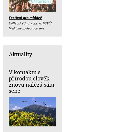
Festival pro mládež
UNITED 20. 8. - 22. 8. Vsetín
Mediálně spolupracujeme
Aktuality
V kontaktu s
přírodou člověk
znovu nalézá sám
sebe