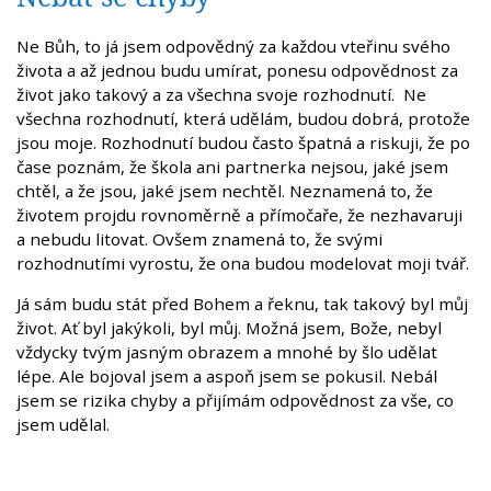
Ne Bůh, to já jsem odpovědný za každou vteřinu svého
života a až jednou budu umírat, ponesu odpovědnost za
život jako takový a za všechna svoje rozhodnutí. Ne
všechna rozhodnutí, která udělám, budou dobrá, protože
jsou moje. Rozhodnutí budou často špatná a riskuji, že po
čase poznám, že škola ani partnerka nejsou, jaké jsem
chtěl, a že jsou, jaké jsem nechtěl. Neznamená to, že
životem projdu rovnoměrně a přímočaře, že nezhavaruji
a nebudu litovat. Ovšem znamená to, že svými
rozhodnutími vyrostu, že ona budou modelovat moji tvář.
Já sám budu stát před Bohem a řeknu, tak takový byl můj
život. Ať byl jakýkoli, byl můj. Možná jsem, Bože, nebyl
vždycky tvým jasným obrazem a mnohé by šlo udělat
lépe. Ale bojoval jsem a aspoň jsem se pokusil. Nebál
jsem se rizika chyby a přijímám odpovědnost za vše, co
jsem udělal.