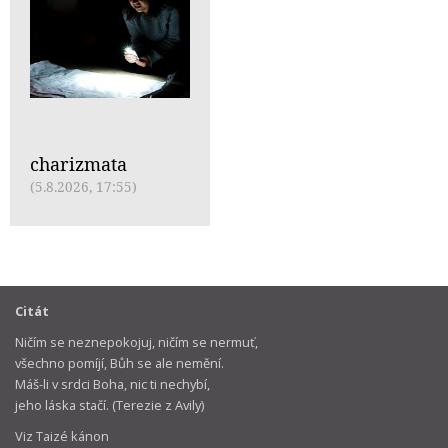
charizmata
(5.8.2026, 17:55)
Citát
Ničím se neznepokojuj, ničím se nermuť,
všechno pomíjí, Bůh se ale nemění.
Máš-li v srdci Boha, nic ti nechybí,
jeho láska stačí. (Terezie z Avily)
Viz Taizé kánon