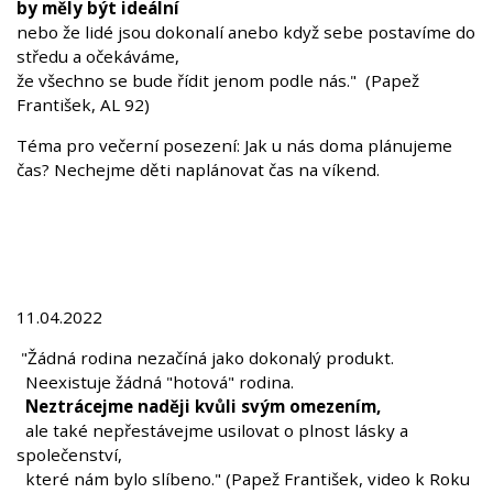
by měly být ideální
nebo že lidé jsou dokonalí anebo když sebe postavíme do
středu a očekáváme,
že všechno se bude řídit jenom podle nás." (Papež
František, AL 92)
Téma pro večerní posezení: Jak u nás doma plánujeme
čas? Nechejme děti naplánovat čas na víkend.
11.04.2022
"Žádná rodina nezačíná jako dokonalý produkt.
Neexistuje žádná "hotová" rodina.
Neztrácejme naději kvůli svým omezením,
ale také nepřestávejme usilovat o plnost lásky a
společenství,
které nám bylo slíbeno." (Papež František, video k Roku