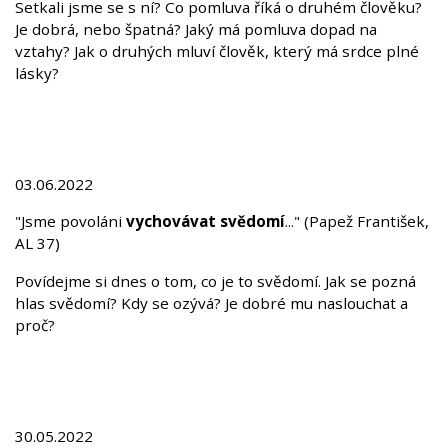
Setkali jsme se s ní? Co pomluva říká o druhém člověku?
Je dobrá, nebo špatná? Jaký má pomluva dopad na
vztahy? Jak o druhých mluví člověk, který má srdce plné
lásky?
03.06.2022
"Jsme povoláni
vychovávat svědomí
..." (Papež František,
AL 37)
Povídejme si dnes o tom, co je to svědomí. Jak se pozná
hlas svědomí? Kdy se ozývá? Je dobré mu naslouchat a
proč?
30.05.2022