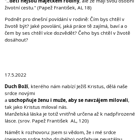
"...
děti nejsou majetkem rodiny
, ale že mají svou osobní
životní cestu." (Papež František, AL 18)
Podnět pro dnešní povídání v rodině: Čím bys chtěl v
životě být? Jaké povolání, jaká práce tě zajímá, baví a o
čem by ses chtěl více dozvědět? Čeho bys chtěl v životě
dosáhout?
17.5.2022
Duch Boží
, kterého nám nabízí Ježíš Kristus, dělá naše
srdce novými
a
uschopňuje ženu i muže, aby se navzájem milovali
,
tak jako Kristus miloval nás.
Manželská láska je totiž vnitřně určena až k nadpřirozené
lásce. (srov. Papež František AL, 120)
Námět k rozhovoru: Jsem si vědom, že i mé srdce
(nejenom srdce toho druhého) potřebuje neustálou