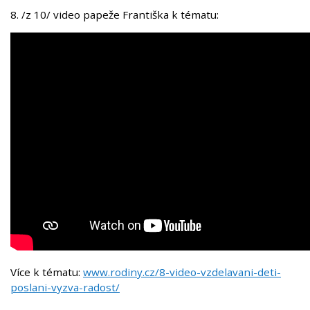
8. /z 10/ video papeže Františka k tématu:
Více k tématu:
www.rodiny.cz/8-video-vzdelavani-deti-
poslani-vyzva-radost/