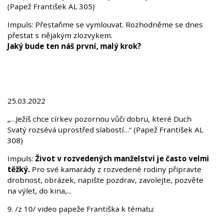
(Papež František AL 305)
Impuls: Přestaňme se vymlouvat. Rozhodněme se dnes
přestat s nějakým zlozvykem.
Jaký bude ten náš první, malý krok?
25.03.2022
„…Ježíš chce církev pozornou vůči dobru, které Duch
Svatý rozsévá uprostřed slabostí…“ (Papež František AL
308)
Impuls:
Život v rozvedených manželství je často velmi
těžký.
Pro své kamarády z rozvedené rodiny připravte
drobnost, obrázek, napište pozdrav, zavolejte, pozvěte
na výlet, do kina,...
9. /z 10/ video papeže Františka k tématu: