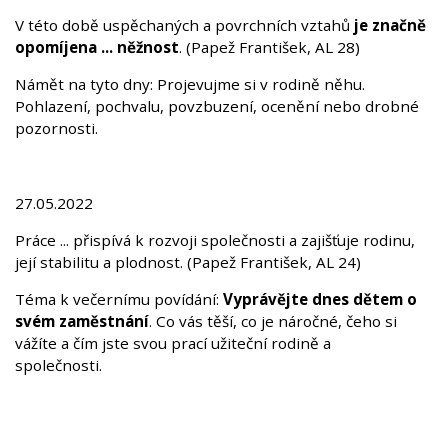
V této době uspěchaných a povrchních vztahů
je značně
opomíjena ... něžnost
. (Papež František, AL 28)
Námět na tyto dny: Projevujme si v rodině něhu.
Pohlazení, pochvalu, povzbuzení, ocenění nebo drobné
pozornosti.
27.05.2022
Práce ... přispívá k rozvoji společnosti a zajišťuje rodinu,
její stabilitu a plodnost. (Papež František, AL 24)
Téma k večernímu povídání:
Vyprávějte dnes dětem o
svém zaměstnání
. Co vás těší, co je náročné, čeho si
vážíte a čím jste svou prací užiteční rodině a
společnosti.