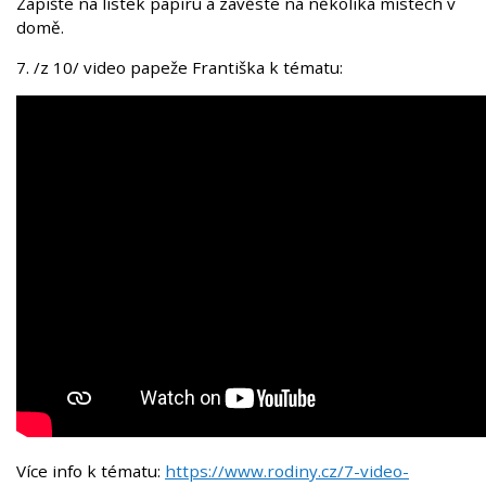
Zapište na lístek papíru a zavěste na několika místech v
domě.
7. /z 10/ video papeže Františka k tématu:
Více info k tématu:
https://www.rodiny.cz/7-video-