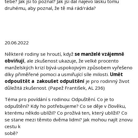
tebe? Jak jsi to poznal? Jak jsi dal najevo lásku tomu
druhému, aby poznal, že tě má rád/ráda?
20.06.2022
Některé rodiny se hroutí, když
se manželé vzájemně
obviňují
, ale zkušenost ukazuje, že velké procento
manželských krizí bývá uspokojivým způsobem vyřešeno
díky přiměřené pomoci a usmiřující síle milosti.
Umět
odpouštět a zakoušet odpuštění
je pro rodinný život
důležitá zkušenost. (Papež František, AL 236)
Téma pro povídání s rodinou: Odpuštění. Co je to
odpuštění? Kdy ho potřebujeme? Co se děje v člověku,
kterému někdo ublížil? Co prožívá ten, který ublížil? Co
se stane mezi těmito dvěma lidmi? Jak mohou najít znovu
cestu k
sob