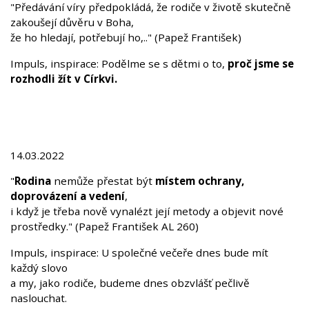
"Předávání víry předpokládá, že rodiče v životě skutečně
zakoušejí důvěru v Boha,
že ho hledají, potřebují ho,.." (Papež František)
Impuls, inspirace: Podělme se s dětmi o to,
proč jsme se
rozhodli žít v Církvi.
14.03.2022
"
Rodina
nemůže přestat být
místem ochrany,
doprovázení a vedení
,
i když je třeba nově vynalézt její metody a objevit nové
prostředky." (Papež František AL 260)
Impuls, inspirace: U společné večeře dnes bude mít
každý slovo
a my, jako rodiče, budeme dnes obzvlášť pečlivě
naslouchat.