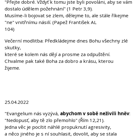
"Přejte dobré. Vždyť k tomu jste byli povoláni, aby se vám
dostalo údělem požehnání" (1 Petr 3,9).
Musíme-li bojovat se zlem, dělejme to, ale stále říkejme
"ne" vnitřnímu násilí. (Papež František AL
104)
Večerní modlitba: Předkládejme dnes Bohu všechny zlé
skutky,
které se kolem nás dějí a prosme za odpuštění.
Chvalme pak také Boha za dobro a krásu, kterou
žijeme.
25.04.2022
"Evangelium nás vyzývá,
abychom v sobě neživili hněv
:
"Nedopusť, aby tě zlo přemohlo" (Řím 12,21).
Jedna věc je pocítit náhlé propuknutí agresivity,
a něco jiného je s ní souhlasit, dovolit, aby se stala