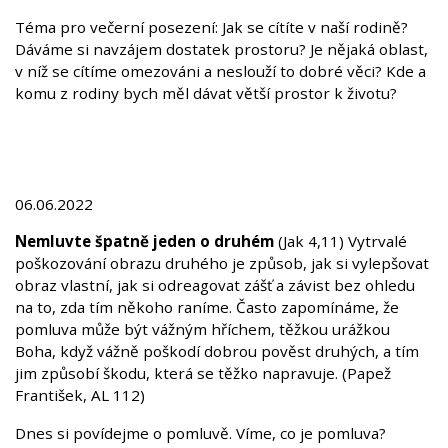
Téma pro večerní posezení: Jak se cítíte v naší rodině?
Dáváme si navzájem dostatek prostoru? Je nějaká oblast,
v níž se cítíme omezováni a neslouží to dobré věci? Kde a
komu z rodiny bych měl dávat větší prostor k životu?
06.06.2022
Nemluvte špatně jeden o druhém
(Jak 4,11) Vytrvalé
poškozování obrazu druhého je způsob, jak si vylepšovat
obraz vlastní, jak si odreagovat zášť a závist bez ohledu
na to, zda tím někoho raníme. Často zapomínáme, že
pomluva může být vážným hříchem, těžkou urážkou
Boha, když vážně poškodí dobrou pověst druhých, a tím
jim způsobí škodu, která se těžko napravuje. (Papež
František, AL 112)
Dnes si povídejme o pomluvě. Víme, co je pomluva?