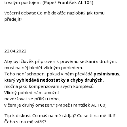
trvalým postojem. (
Papež František
AL 104)
Večerní debata: Co mě dokáže nazlobit? Jak tomu
předejít?
22.04.2022
Aby byl člověk připraven k pravému setkání s druhým,
musí na něj hledět vlídným pohledem.
Toho není schopen, pokud v něm převládá
pesimismus,
který
vyhledává nedostatky a chyby druhých,
možná jako kompenzování svých komplexů.
Vlídný pohled nám umožní
nezdržovat se příliš u toho,
v čem je druhý omezen." (Papež František AL 100)
Tip k diskusi: Co máš na mě rád(a)? Co se ti na mě líbí?
Čeho si na mě vážíš?