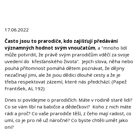
17.06.2022
Často jsou to prarodiče, kdo zajišťují předávání
významných hodnot svým vnoučatům
, a "mnoho lidí
může potvrdit, že právě svým prarodičům vděčí za svoje
uvedení do křesťanského života". Jejich slova, něha nebo
pouhá přítomnost pomáhá dětem poznávat, že dějiny
nezačínají jimi, ale že jsou dědici dlouhé cesty a že je
třeba respektovat zázemí, které nás předchází. (Papež
František, AL 192)
Dnes si povídejme o prarodičích. Máte v rodině staré lidi?
Co se vám líbí na babičce a dědečkovi? Koho z nich máte
rádi a proč? Co vaše prarodiče těší, z čeho mají radost, co
umí, co je pro ně už náročné? Co byste chtěli umět jako
oni?