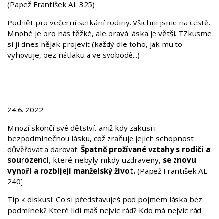
(Papež František AL 325)
Podnět pro večerní setkání rodiny: Všichni jsme na cestě.
Mnohé je pro nás těžké, ale pravá láska je větší. TZkusme
si ji dnes nějak projevit (každý dle toho, jak mu to
vyhovuje, bez nátlaku a ve svobodě...)
24.6. 2022
Mnozí skončí své dětství, aniž kdy zakusili
bezpodmínečnou lásku, což zraňuje jejich schopnost
důvěřovat a darovat.
Špatně prožívané vztahy s rodiči a
sourozenci
, které nebyly nikdy uzdraveny,
se znovu
vynoří a rozbíjejí manželský život.
(Papež František AL
240)
Tip k diskusi: Co si představuješ pod pojmem láska bez
podmínek? Které lidi máš nejvíc rád? Kdo má nejvíc rád