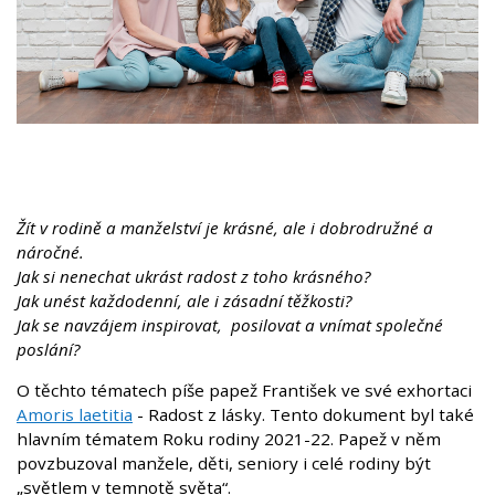
Žít v rodině a manželství je krásné, ale i dobrodružné a
náročné.
Jak si nenechat ukrást radost z toho krásného?
Jak unést každodenní, ale i zásadní těžkosti?
Jak se navzájem inspirovat, posilovat a vnímat společné
poslání?
O těchto tématech píše papež František ve své exhortaci
Amoris laetitia
- Radost z lásky. Tento dokument byl také
hlavním tématem Roku rodiny 2021-22. Papež v něm
povzbuzoval manžele, děti, seniory i celé rodiny být
„světlem v temnotě světa“.