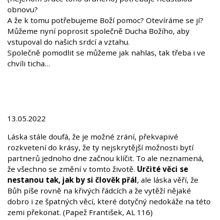
obnovu?
A že k tomu potřebujeme Boží pomoc? Otevíráme se jí?
Můžeme nyní poprosit společně Ducha Božího, aby
vstupoval do našich srdcí a vztahu.
Společně pomodlit se můžeme jak nahlas, tak třeba i ve
chvíli ticha…
13.05.2022
Láska stále doufá, že je možné zrání, překvapivé
rozkvetení do krásy, že ty nejskrytější možnosti bytí
partnerů jednoho dne začnou klíčit. To ale neznamená,
že všechno se změní v tomto životě.
Určité věci se
nestanou tak, jak by si člověk přál
, ale láska věří, že
Bůh píše rovně na křivých řádcích a že vytěží nějaké
dobro i ze špatných věcí, které dotyčný nedokáže na této
zemi překonat. (Papež František, AL 116)