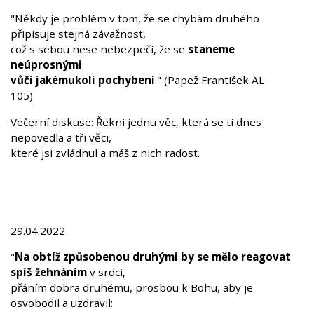
"Někdy je problém v tom, že se chybám druhého
připisuje stejná závažnost,
což s sebou nese nebezpečí, že se
staneme
neúprosnými
vůči jakémukoli pochybení
." (Papež František AL
105)
Večerní diskuse: Řekni jednu věc, která se ti dnes
nepovedla a tři věci,
které jsi zvládnul a máš z nich radost.
29.04.2022
"
Na obtíž způsobenou druhými by se mělo reagovat
spíš žehnáním
v srdci,
přáním dobra druhému, prosbou k Bohu, aby je
osvobodil a uzdravil: