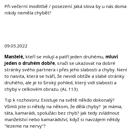
Při večerní modlitbě / posezení: Jaká slova by u nás doma
nikdy neměla chybět?
09.05.2022
Manželé,
kteří se milují a patří jeden druhému,
mluví
jeden o druhém dobře
, snaží se ukazovat na dobré
stránky svého partnera i přes jeho slabosti a chyby. Není
to naivita, která se tváří, že nevidí obtíže a slabé stránky
druhého, ale je to široký pohled, který vidí slabosti a
chyby v celkovém obrazu. (AL 113)
Tip k rozhovoru: Existuje na světě někdo dokonalý?
Všimli jste si někdy na někom, že dělá chyby? Je máma,
táta, kamarádi, spolužáci bez chyb? Jak tedy zvládnout
manželství nebo kamarádství, když si navzájem někdy
"lezeme na nervy"?