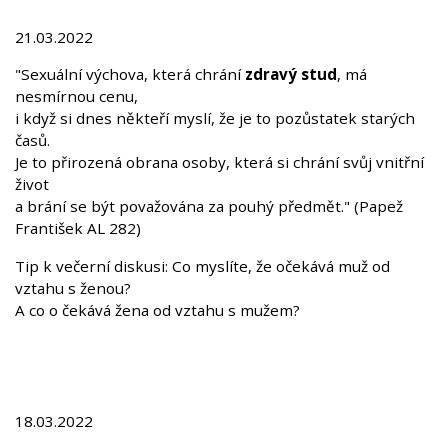
21.03.2022
"Sexuální výchova, která chrání
zdravý stud
, má
nesmírnou cenu,
i když si dnes někteří myslí, že je to pozůstatek starých
časů.
Je to přirozená obrana osoby, která si chrání svůj vnitřní
život
a brání se být považována za pouhý předmět." (Papež
František AL 282)
Tip k večerní diskusi: Co myslíte, že očekává muž od
vztahu s ženou?
A co o čekává žena od vztahu s mužem?
18.03.2022