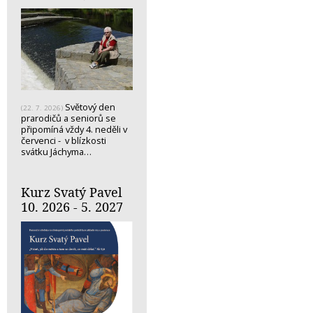
Světový den
(22. 7. 2026)
prarodičů a seniorů se
připomíná vždy 4. neděli v
červenci - v blízkosti
svátku Jáchyma…
Kurz Svatý Pavel
10. 2026 - 5. 2027