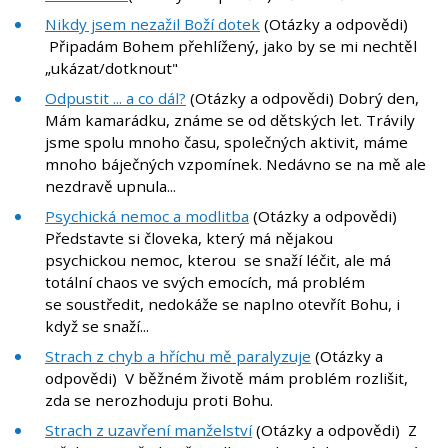
Nikdy jsem nezažil Boží dotek
(Otázky a odpovědi)
Připadám Bohem přehlížený, jako by se mi nechtěl
„ukázat/dotknout"
Odpustit ... a co dál?
(Otázky a odpovědi) Dobrý den,
Mám kamarádku, známe se od dětských let. Trávily
jsme spolu mnoho času, společných aktivit, máme
mnoho báječných vzpomínek. Nedávno se na mě ale
nezdravě upnula...
Psychická nemoc a modlitba
(Otázky a odpovědi)
Představte si človeka, který má nějakou
psychickou nemoc, kterou se snaží léčit, ale má
totální chaos ve svých emocích, má problém
se soustředit, nedokáže se naplno otevřít Bohu, i
když se snaží...
Strach z chyb a hříchu mě paralyzuje
(Otázky a
odpovědi) V běžném životě mám problém rozlišit,
zda se nerozhoduju proti Bohu.
Strach z uzavření manželství
(Otázky a odpovědi) Z