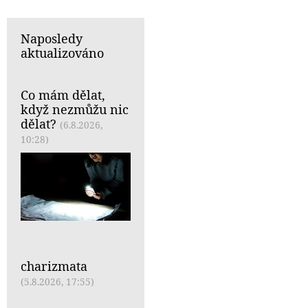
Naposledy
aktualizováno
Co mám dělat,
když nezmůžu nic
dělat?
(6.8.2026,
10:28)
charizmata
(5.8.2026, 17:55)