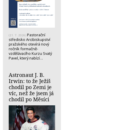
Pastorační
(21. 7. 2026)
středisko Arcibiskupství
pražského otevírá nový
ročník formačně-
vzdělávacího Kurzu Svatý
Pavel, který nabízí…
Astronaut J. B.
Irwin: to že Ježíš
chodil po Zemi je
víc, než že jsem já
chodil po Měsíci