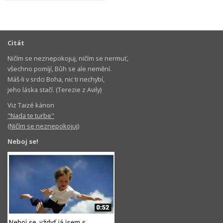
Citát
Ničím se neznepokojuj, ničím se nermuť,
všechno pomíjí, Bůh se ale nemění.
Máš-li v srdci Boha, nic ti nechybí,
jeho láska stačí. (Terezie z Avily)
Viz Taizé kánon
"Nada te turbe"
(Ničím se neznepokojuj)
Neboj se!