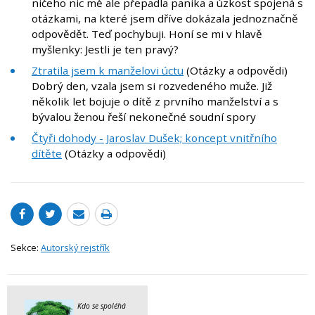
ničeho nic mě ale přepadla panika a úzkost spojená s
otázkami, na které jsem dříve dokázala jednoznačně
odpovědět. Teď pochybuji. Honí se mi v hlavě
myšlenky: Jestli je ten pravý?
Ztratila jsem k manželovi úctu
(Otázky a odpovědi)
Dobrý den, vzala jsem si rozvedeného muže. Již
několik let bojuje o dítě z prvního manželství a s
bývalou ženou řeší nekonečné soudní spory
Čtyři dohody - Jaroslav Dušek; koncept vnitřního
dítěte
(Otázky a odpovědi)
Sekce:
Autorský rejstřík
Kdo se spoléhá