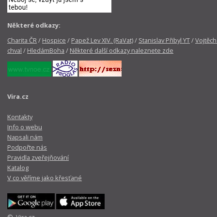
Některé odkazy:
Charita ČR
/
Hospice
/
Papež Lev XIV. (RaVat)
/
Stanislav Přibyl YT
/
Vojtěch
chval
/
HledámBoha
/
Některé další odkazy naleznete zde
Vira.cz
Kontakty
Info o webu
Napsali nám
Podpořte nás
Pravidla zveřejňování
Katalog
V co věříme jako křesťané