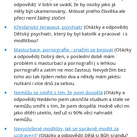
odpovědi) V bibli se uvádí, že by osoby jako já
měly být ukamenovány.. Milovat jiného člověka ale
přeci není žádný zločin!
Křesťanský terapeut, psychiatr
(Otázky a odpovědi)
Dětský psychiatr, který by byl katolík a pracoval i s
modlitbou?
Masturbace, pornografie - snažím se bojovat
(Otázky
a odpovědi) Dobrý den, v poslední době mám
problém s masturbací a pornografií ( s lehkou
pornografií a zatím ne moc častou). Nevydržím bez
toho asi tak týden nebo dva a někdy mám jakési
nutkání i více dnů za sebou.
Nemůžu se smířit s tím, že jsem dospělá
(Otázky a
odpovědi) Nedávno jsem ukončila studium a stále se
nemůžu smířit s tím, že jsem dospělá. Hodně věcí mi
jako dítěti uteklo, teď už si 90% věcí nahradit
nemůžu.
Nevyslyšené modlitby. Jak se správně modlit za
uzdravení?
(Otázky a odpovědi) Dělá si Bůh srandu?