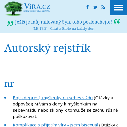
Ježíš je můj milovaný Syn, toho poslouchejte!
(Mt 17,5) -
Citát z Bible na každý den
Autorský rejstřík
nr
Boj s depresí, myšlenky na sebevraždu
(Otázky a
odpovědi) Mívám sklony k myšlenkám na
sebevraždu nebo sklony k tomu, že se začnu různě
poškozovat.
Komplikace s přijetím víry - jsem bisexuál
(Otázky a