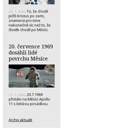
To, že chodil
(19. 7. 2026)
Ježíš Kristus po zemi,
znamená pro mne
nekonečně víc než to, že
člověk chodil po Měsíci.
20. července 1969
dosáhli lidé
povrchu Měsíce
20.7.1969
(17. 7. 2026)
přistálo na Měsíci Apollo
11 s lidskou posádkou.
Archiv aktualit