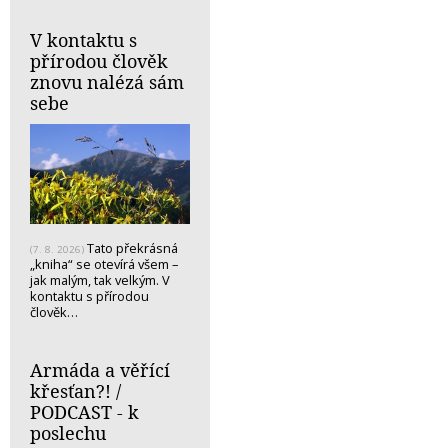
V kontaktu s
přírodou člověk
znovu nalézá sám
sebe
Tato překrásná
(7. 8. 2026)
„kniha“ se otevírá všem –
jak malým, tak velkým. V
kontaktu s přírodou
člověk…
Armáda a věřící
křesťan?! /
PODCAST - k
poslechu