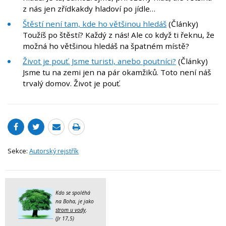
z nás jen zřídkakdy hladoví po jídle…
Štěstí není tam, kde ho většinou hledáš
(Články)
Toužíš po štěstí? Každý z nás! Ale co když ti řeknu, že
možná ho většinou hledáš na špatném místě?
Život je pouť. Jsme turisti, anebo poutníci?
(Články)
Jsme tu na zemi jen na pár okamžiků. Toto není náš
trvalý domov. Život je pouť.
Sekce:
Autorský rejstřík
Kdo se spoléhá
na Boha, je jako
strom u vody
.
(Jr 17,5)