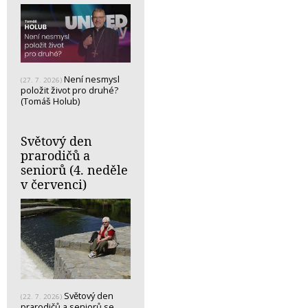
Není nesmysl
(27. 7. 2026)
položit život pro druhé?
(Tomáš Holub)
Světový den
prarodičů a
seniorů (4. neděle
v červenci)
Světový den
(22. 7. 2026)
prarodičů a seniorů se