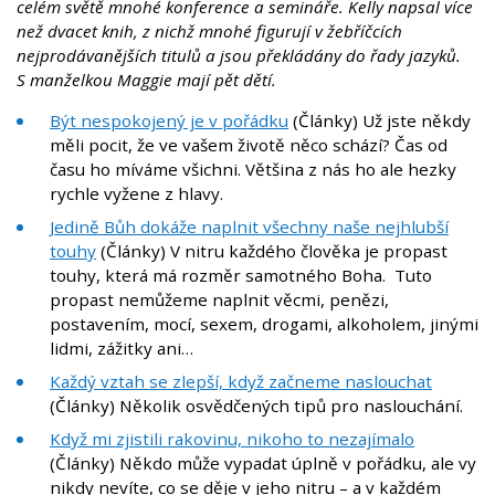
celém světě mnohé konference a semináře. Kelly napsal více
než dvacet knih, z nichž mnohé figurují v žebříčcích
nejprodávanějších titulů a jsou překládány do řady jazyků.
S manželkou Maggie mají pět dětí.
Být nespokojený je v pořádku
(Články) Už jste někdy
měli pocit, že ve vašem životě něco schází? Čas od
času ho míváme všichni. Většina z nás ho ale hezky
rychle vyžene z hlavy.
Jedině Bůh dokáže naplnit všechny naše nejhlubší
touhy
(Články) V nitru každého člověka je propast
touhy, která má rozměr samotného Boha. Tuto
propast nemůžeme naplnit věcmi, penězi,
postavením, mocí, sexem, drogami, alkoholem, jinými
lidmi, zážitky ani…
Každý vztah se zlepší, když začneme naslouchat
(Články) Několik osvědčených tipů pro naslouchání.
Když mi zjistili rakovinu, nikoho to nezajímalo
(Články) Někdo může vypadat úplně v pořádku, ale vy
nikdy nevíte, co se děje v jeho nitru – a v každém