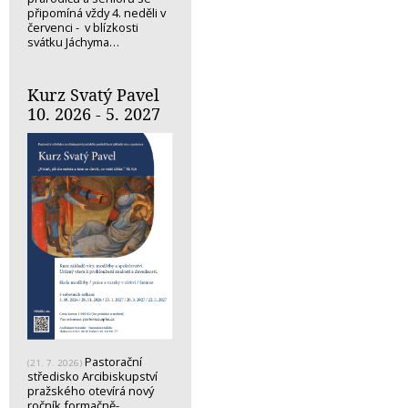
připomíná vždy 4. neděli v
červenci - v blízkosti
svátku Jáchyma…
Kurz Svatý Pavel
10. 2026 - 5. 2027
Pastorační
(21. 7. 2026)
středisko Arcibiskupství
pražského otevírá nový
ročník formačně-