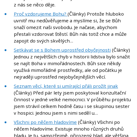
z nás se něco děje.
Proč vzdorujeme Bohu?
(Články) Protože hluboko
uvnitř mu nedůvěřujeme a myslíme si, že se Bůh
snaží omezit naši svobodu. Je načase, abychom
přestali vzdorovat štěstí. Bůh nás totiž chce a může
zapojit do svých skvělých…
Setkávat se s Bohem uprostřed obyčejnosti
(Články)
Jednou z největších chyb v historii lidstva bylo snažit
se najít Boha v mimořádnostech. Bůh sice někdy
využívá mimořádné prostředky, ale od počátku je
nejraději uprostřed nejobyčejnějších věcí.
Seznam věcí, které si umírající přáli prožít jinak
(Články) Před pár lety jsem poskytoval konzultační
činnost v jedné velké nemocnici. V průběhu projektu
jsem strávil celkem hodně času i se skupinou sester
v hospici. Jednou jsem s nimi seděl u…
Všichni po něčem hladovíme
(Články) Všichni po
něčem hladovíme. Existuje mnoho různých druhů
hladu. Je tu, samozřejmě, přirozený hlad, ale většina