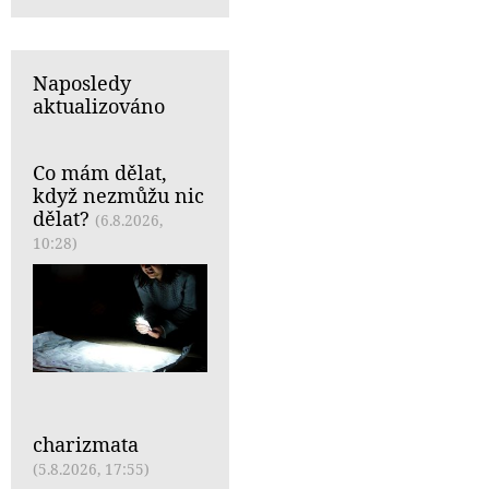
Naposledy
aktualizováno
Co mám dělat,
když nezmůžu nic
dělat?
(6.8.2026,
10:28)
charizmata
(5.8.2026, 17:55)