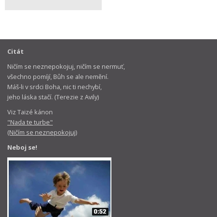
Citát
Ničím se neznepokojuj, ničím se nermuť,
všechno pomíjí, Bůh se ale nemění.
Máš-li v srdci Boha, nic ti nechybí,
jeho láska stačí. (Terezie z Avily)
Viz Taizé kánon
"Nada te turbe"
(Ničím se neznepokojuj)
Neboj se!