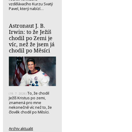
vzdělávacího Kurzu Svatý
Pavel, který nabízí…
Astronaut J. B.
Irwin: to že Ježíš
chodil po Zemi je
víc, než že jsem já
chodil po Měsíci
To, že chodil
(19. 7. 2026)
Ježíš Kristus po zemi,
znamená pro mne
nekonečně víc než to, že
člověk chodil po Měsíci.
Archiv aktualit