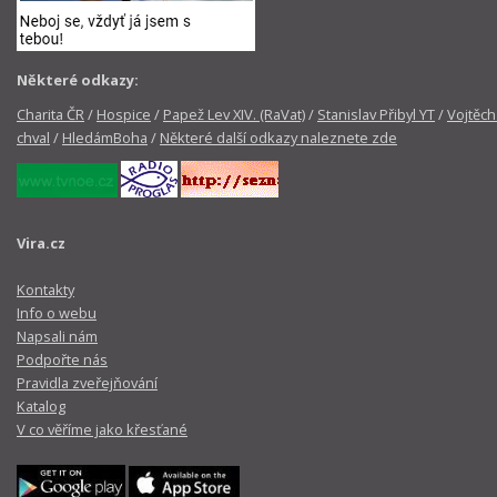
Některé odkazy:
Charita ČR
/
Hospice
/
Papež Lev XIV. (RaVat)
/
Stanislav Přibyl YT
/
Vojtěch
chval
/
HledámBoha
/
Některé další odkazy naleznete zde
Vira.cz
Kontakty
Info o webu
Napsali nám
Podpořte nás
Pravidla zveřejňování
Katalog
V co věříme jako křesťané