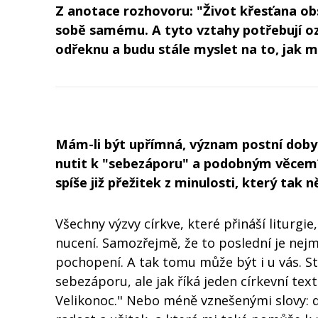
Z anotace rozhovoru: "Život křesťana obsa
sobě samému. A tyto vztahy potřebují ozd
odřeknu a budu stále myslet na to, jak m
Mám-li být upřímná, význam postní doby 
nutit k "sebezáporu" a podobným věcem?
spíše již přežitek z minulosti, který tak 
Všechny výzvy církve, které přináší liturg
nucení. Samozřejmě, že to poslední je nej
pochopení. A tak tomu může být i u vás. S
sebezáporu, ale jak říká jeden církevní te
Velikonoc." Nebo méně vznešenými slovy: 