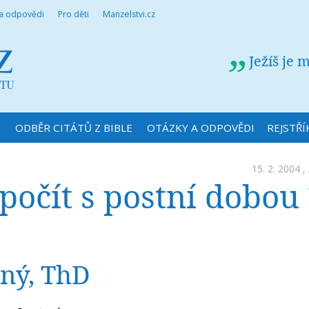
 a odpovědi
Pro děti
Manzelstvi.cz
Ježíš je 
N
ODBĚR CITÁTŮ Z BIBLE
OTÁZKY A ODPOVĚDI
REJSTŘÍ
15. 2. 2004 ,
 počít s postní dobou 
rný, ThD