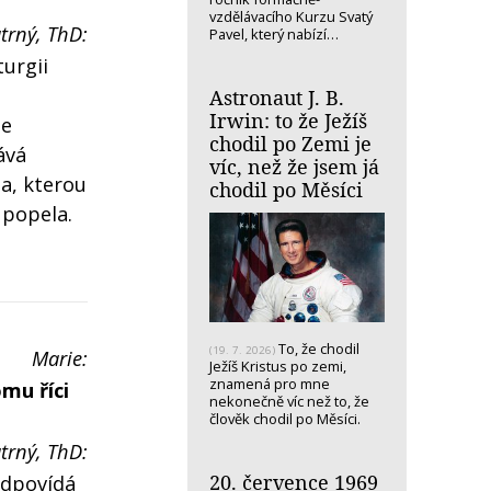
vzdělávacího Kurzu Svatý
trný, ThD:
Pavel, který nabízí…
turgii
Astronaut J. B.
Irwin: to že Ježíš
se
chodil po Zemi je
ává
víc, než že jsem já
da, kterou
chodil po Měsíci
 popela.
To, že chodil
(19. 7. 2026)
Marie:
Ježíš Kristus po zemi,
znamená pro mne
omu říci
nekonečně víc než to, že
člověk chodil po Měsíci.
trný, ThD:
20. července 1969
odpovídá