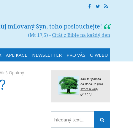
můj milovaný Syn, toho poslouchejte!
(Mt 17,5) -
Citát z Bible na každý den
K
APLIKACE
NEWSLETTER
PRO VÁS
O WEBU
Aleš Opatrný
?
Kdo se spoléhá
na Boha, je jako
strom u vody
.
(Jr 17,5)