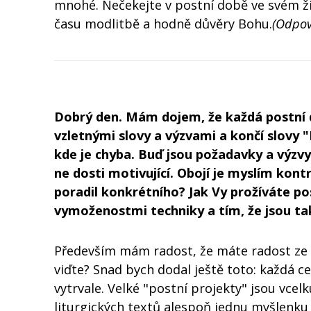
mnohé. Nečekejte v postní době ve svém ži
času modlitbě a hodně důvěry Bohu.
(Odpov
Dobrý den. Mám dojem, že každá postní d
vzletnými slovy a výzvami a končí slovy "
kde je chyba. Buď jsou požadavky a výzv
ne dosti motivující. Obojí je myslím kon
poradil konkrétního? Jak Vy prožíváte p
vymoženostmi techniky a tím, že jsou ta
Především mám radost, že máte radost ze s
viďte? Snad bych dodal ještě toto: každá ce
vytrvale. Velké "postní projekty" jsou vcel
liturgických textů alespoň jednu myšlenku 