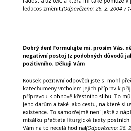
radost a užitek, a která mi také pomůže k
ledacos změnit.
(Odpovězeno: 26. 2. 2004 v 1
Dobrý den! Formulujte mi, prosím Vás, ně
negativní postoj (z podobných důvodů jak
pozitivního. Děkuji Vám
Kousek pozitivní odpovědi jste si mohl pře
katechumeny vrcholem jejich příprav k přijet
přípravou k obnově křestního slibu. To mů
jeho darům a také jako cestu, na které si
existence. To samozřejmě není ještě z náplně
misálku přečtete liturgické texty postních
Vám na to necelá hodina!
(Odpovězeno: 26. 2