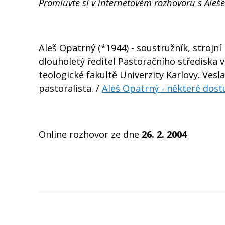
Promluvte si v internetovém rozhovoru s Ale
Aleš Opatrný (*1944) - soustružník, strojní
dlouholetý ředitel Pastoračního střediska 
teologické fakultě Univerzity Karlovy. Vesl
pastoralista. /
Aleš Opatrný - některé dos
Online rozhovor ze dne
26. 2. 2004