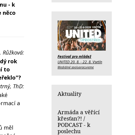
mu - k
e něco
. Růžková:
Festival pro mládež
ždý rok
UNITED 20. 8. - 22. 8. Vsetín
Mediálně spolupracujeme
í to
neřeklo"?
trný, ThD:
Aktuality
aké
ormací a
Armáda a věřící
křesťan?! /
PODCAST - k
ů měl
poslechu