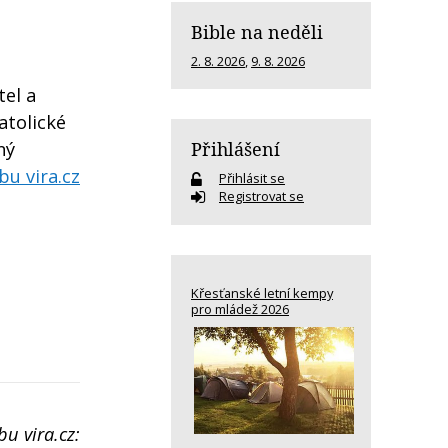
Bible na neděli
2. 8. 2026
,
9. 8. 2026
tel a
atolické
Přihlášení
ný
bu vira.cz
Přihlásit se
Registrovat se
Křesťanské letní kempy
pro mládež 2026
bu vira.cz: