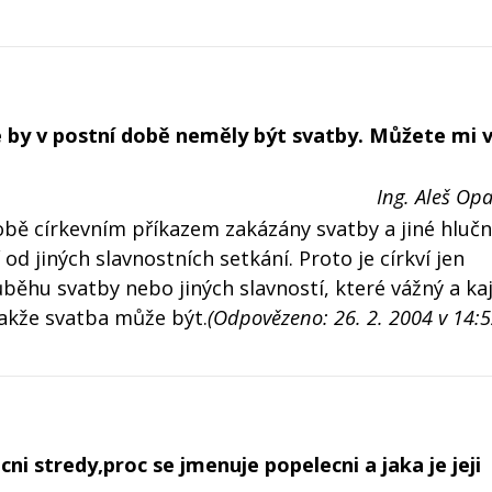
 by v postní době neměly být svatby. Můžete mi v
Ing. Aleš Opa
obě církevním příkazem zakázány svatby a jiné hlučné
 od jiných slavnostních setkání. Proto je církví jen
ěhu svatby nebo jiných slavností, které vážný a kají
akže svatba může být.
(Odpovězeno: 26. 2. 2004 v 14:5
i stredy,proc se jmenuje popelecni a jaka je jeji