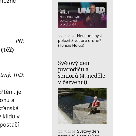
 možné
Není nesmysl
(27. 7. 2026)
PN:
položit život pro druhé?
(Tomáš Holub)
(též)
Světový den
prarodičů a
trný, ThD:
seniorů (4. neděle
v červenci)
řtěni, je
Bohu a
sťanská
 klidu v
 postačí
Světový den
(22. 7. 2026)