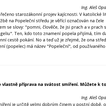
Ing. Aleš Opa
řečeno starozákonní projev kajícnosti. V katolické li
užbě na Popeleční středu je věřící označován na čele
e slovy: "pomni, člověče, že jsi prach a v prach 
ngeliu". Ten, kdo toto znamení popela přijímá, tím d
enní cestě pokání. No a teď už je zřejmé, že ona stře
ení (popelec) má název "Popeleční", od používaného
e vlastně příprava na svátost smíření. Můžete k t
Ing. Aleš Opa
míření je určitě velmi dobrým činem v postní době, 