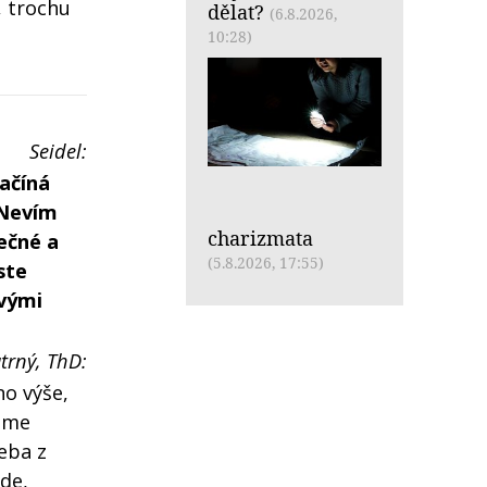
, trochu
dělat?
(6.8.2026,
10:28)
Seidel:
ačíná
 Nevím
charizmata
ečné a
(5.8.2026, 17:55)
ste
ovými
trný, ThD:
no výše,
náme
řeba z
de,