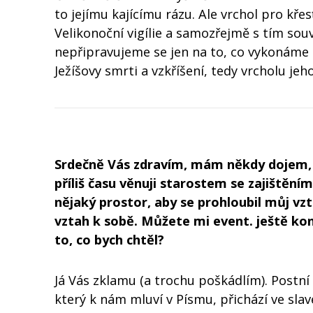
to jejímu kajícímu rázu. Ale vrchol pro kře
Velikonoční vigílie a samozřejmě s tím souvi
nepřipravujeme se jen na to, co vykonáme m
Ježíšovy smrti a vzkříšení, tedy vrcholu jeho
Srdečně Vás zdravím, mám někdy dojem, 
příliš času věnuji starostem se zajištění
nějaký prostor, aby se prohloubil můj vzt
vztah k sobě. Můžete mi event. ještě kon
to, co bych chtěl?
Já Vás zklamu (a trochu poškádlím). Postní
který k nám mluví v Písmu, přichází ve sla