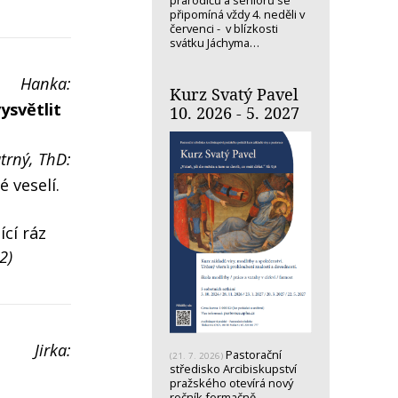
prarodičů a seniorů se
připomíná vždy 4. neděli v
červenci - v blízkosti
svátku Jáchyma…
Hanka:
Kurz Svatý Pavel
ysvětlit
10. 2026 - 5. 2027
trný, ThD:
 veselí.
cí ráz
2)
Jirka:
Pastorační
(21. 7. 2026)
středisko Arcibiskupství
pražského otevírá nový
ročník formačně-