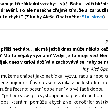
huje tři základní vztahy: - vůči Bohu - vůči bližní
ravění. To ale nezačne zřejmě tím, že si zarputil
i to chybí." (Z knihy Aleše Opatrného:
Stůl slova
)
P
příliš nechápu. Jak mě ještě dnes může někdo ka
 Má to nějaký význam? Vždyť je to moje věc! Nen
nějak dnes v církvi dožívá a zachovává se, "aby se 
Ing. Aleš Opa
ie, můžeme chápat jako nabídku, výzvu, radu a nebo t
méně příjemné. Často ovšem vzniká z nedostatku inf
tručně řečeno: postní doba není v prvé řadě dobou
xt: "příhodný čas pro vystoupení na posvátnou horu
doba, která mi pomůže, abych z Velikonočních svátk