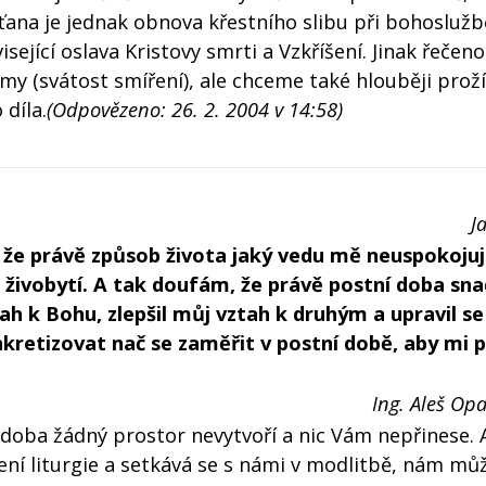
sťana je jednak obnova křestního slibu při bohoslužb
sející oslava Kristovy smrti a Vzkříšení. Jinak řečeno
y (svátost smíření), ale chceme také hlouběji prož
 díla.
(Odpovězeno: 26. 2. 2004 v 14:58)
J
že právě způsob života jaký vedu mě neuspokojuj
m živobytí. A tak doufám, že právě postní doba sna
ah k Bohu, zlepšil můj vztah k druhým a upravil s
kretizovat nač se zaměřit v postní době, aby mi p
Ing. Aleš Opa
 doba žádný prostor nevytvoří a nic Vám nepřinese. 
vení liturgie a setkává se s námi v modlitbě, nám mů