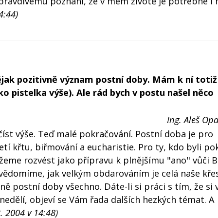
 pravdivému poznání, že v mém životě je potřebné i
4:44)
jak pozitivně význam postní doby. Mám k ní totiž 
o pistelka výše). Ale rád bych v postu našel něco
Ing. Aleš Opa
číst výše. Teď malé pokračování. Postní doba je pro
í křtu, biřmování a eucharistie. Pro ty, kdo byli pok
žeme rozvést jako přípravu k plnějšímu "ano" vůči 
 uvědomíme, jak velkým obdarováním je celá naše kře
 postní doby všechno. Dáte-li si práci s tím, že si v
 nedělí, objeví se Vám řada dalších hezkých témat. A
. 2004 v 14:48)