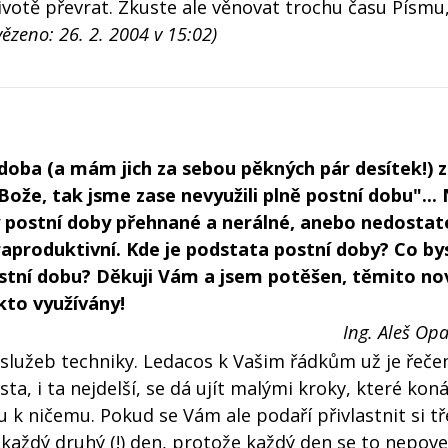
votě převrat. Zkuste ale věnovat trochu času Písmu
ězeno: 26. 2. 2004 v 15:02)
oba (a mám jich za sebou pěkných pár desítek!) z
Bože, tak jsme zase nevyužili plně postní dobu"...
y postní doby přehnané a nerálné, anebo nedostat
traproduktivní. Kde je podstata postní doby? Co by
ostní dobu? Děkuji Vám a jsem potěšen, těmito n
kto využívány!
Ing. Aleš Opa
lužeb techniky. Ledacos k Vašim řádkům už je řeče
sta, i ta nejdelší, se dá ujít malými kroky, které ko
ku k ničemu. Pokud se Vám ale podaří přivlastnit si t
každý druhý (!) den, protože každý den se to nepove