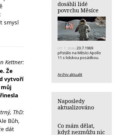
dosáhli lidé
ě
povrchu Měsíce
:
ít smysl
20.7.1969
(17. 7. 2026)
přistálo na Měsíci Apollo
11 s lidskou posádkou.
an Kettner:
e. Že
Archiv aktualit
d vytvoří
e můj
řinesla
Naposledy
aktualizováno
trný, ThD:
Ale Bůh,
Co mám dělat,
že dát
když nezmůžu nic