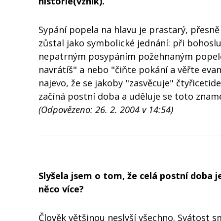
historie(vznik).
Sypání popela na hlavu je prastarý, přesně 
zůstal jako symbolické jednání: při bohosl
nepatrným posypáním požehnaným popelem s
navrátíš" a nebo "čiňte pokání a věřte eva
najevo, že se jakoby "zasvěcuje" čtyřicetid
začíná postní doba a uděluje se toto znam
(Odpovězeno: 26. 2. 2004 v 14:54)
Slyšela jsem o tom, že celá postní doba j
něco více?
Člověk většinou neslyší všechno. Svátost s