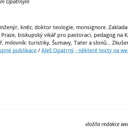
šem Opatrným
 inženýr, kněz, doktor teologie, monsignore. Zaklada
v Praze, biskupský vikář pro pastoraci, pedagog na K
ař, milovník: turistiky, Šumavy, Tater a slonů… Zkuše
tupné publikace
/
Aleš Opatrný - některé texty na we
vložila redakce we