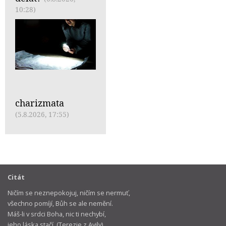
10:28)
charizmata
(5.8.2026, 17:55)
Citát
Ničím se neznepokojuj, ničím se nermuť,
všechno pomíjí, Bůh se ale nemění.
Máš-li v srdci Boha, nic ti nechybí,
jeho láska stačí. (Terezie z Avily)