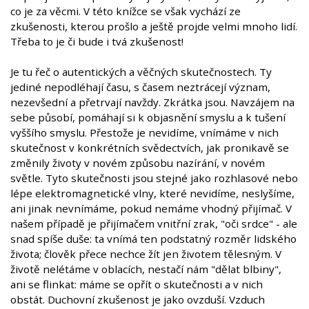
co je za věcmi. V této knížce se však vychází ze
zkušenosti, kterou prošlo a ještě projde velmi mnoho lidí.
Třeba to je či bude i tvá zkušenost!
Je tu řeč o autentických a věčných skutečnostech. Ty
jediné nepodléhají času, s časem neztrácejí význam,
nezevšední a přetrvají navždy. Zkrátka jsou. Navzájem na
sebe působí, pomáhají si k objasnění smyslu a k tušení
vyššího smyslu. Přestože je nevidíme, vnímáme v nich
skutečnost v konkrétních svědectvích, jak pronikavě se
změnily životy v novém způsobu nazírání, v novém
světle. Tyto skutečnosti jsou stejné jako rozhlasové nebo
lépe elektromagnetické vlny, které nevidíme, neslyšíme,
ani jinak nevnímáme, pokud nemáme vhodný přijímač. V
našem případě je přijímačem vnitřní zrak, "oči srdce" - ale
snad spíše duše: ta vnímá ten podstatný rozměr lidského
života; člověk přece nechce žít jen životem tělesným. V
životě nelétáme v oblacích, nestačí nám "dělat blbiny",
ani se flinkat: máme se opřít o skutečnosti a v nich
obstát. Duchovní zkušenost je jako ovzduší. Vzduch