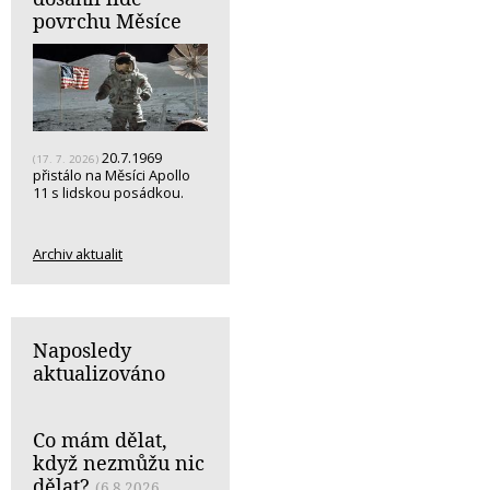
povrchu Měsíce
20.7.1969
(17. 7. 2026)
přistálo na Měsíci Apollo
11 s lidskou posádkou.
Archiv aktualit
Naposledy
aktualizováno
Co mám dělat,
když nezmůžu nic
dělat?
(6.8.2026,