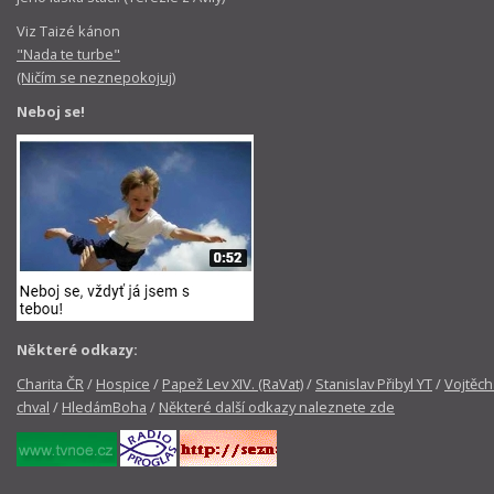
Viz Taizé kánon
"Nada te turbe"
(Ničím se neznepokojuj)
Neboj se!
Některé odkazy:
Charita ČR
/
Hospice
/
Papež Lev XIV. (RaVat)
/
Stanislav Přibyl YT
/
Vojtěch
chval
/
HledámBoha
/
Některé další odkazy naleznete zde