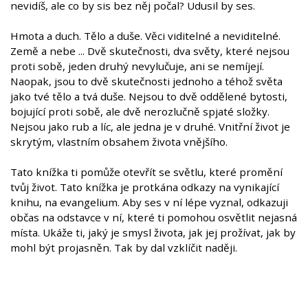
nevidíš, ale co by sis bez něj počal? Udusil by ses.
Hmota a duch. Tělo a duše. Věci viditelné a neviditelné.
Země a nebe ... Dvě skutečnosti, dva světy, které nejsou
proti sobě, jeden druhý nevylučuje, ani se nemíjejí.
Naopak, jsou to dvě skutečnosti jednoho a téhož světa
jako tvé tělo a tvá duše. Nejsou to dvě oddělené bytosti,
bojující proti sobě, ale dvě nerozlučně spjaté složky.
Nejsou jako rub a líc, ale jedna je v druhé. Vnitřní život je
skrytým, vlastním obsahem života vnějšího.
Tato knížka ti pomůže otevřít se světlu, které promění
tvůj život. Tato knížka je protkána odkazy na vynikající
knihu, na evangelium. Aby ses v ní lépe vyznal, odkazuji
občas na odstavce v ní, které ti pomohou osvětlit nejasná
místa. Ukáže ti, jaký je smysl života, jak jej prožívat, jak by
mohl být projasněn. Tak by dal vzklíčit naději.