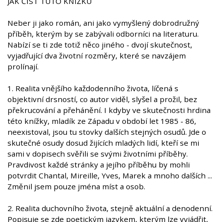
JAK ČÍST TUTO KNÍŽKU
Neber ji jako román, ani jako vymyšlený dobrodružný
příběh, kterým by se zabývali odborníci na literaturu.
Nabízí se ti zde totiž něco jiného - dvojí skutečnost,
vyjadřující dva životní rozměry, které se navzájem
prolínají.
1. Realita vnějšího každodenního života, líčená s
objektivní drsností, co autor viděl, slyšel a prožil, bez
překrucování a přehánění. I kdyby ve skutečnosti hrdina
této knížky, mladík ze Západu v období let 1985 - 86,
neexistoval, jsou tu stovky dalších stejných osudů. Jde o
skutečné osudy dosud žijících mladých lidí, kteří se mi
sami v dopisech svěřili se svými životními příběhy.
Pravdivost každé stránky a jejího příběhu by mohli
potvrdit Chantal, Mireille, Yves, Marek a mnoho dalších ...
Změnil jsem pouze jména míst a osob.
2. Realita duchovního života, stejně aktuální a denodenní.
Popisuje se zde poetickým jazykem, kterým lze vyjádřit,