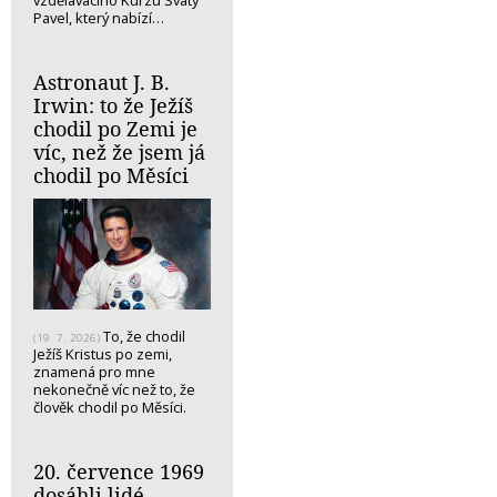
vzdělávacího Kurzu Svatý
Pavel, který nabízí…
Astronaut J. B.
Irwin: to že Ježíš
chodil po Zemi je
víc, než že jsem já
chodil po Měsíci
To, že chodil
(19. 7. 2026)
Ježíš Kristus po zemi,
znamená pro mne
nekonečně víc než to, že
člověk chodil po Měsíci.
20. července 1969
dosáhli lidé