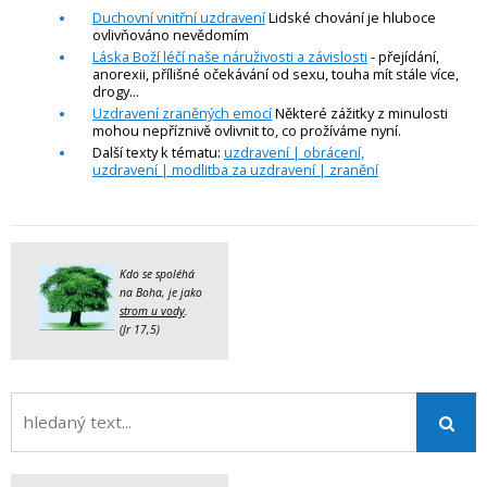
Duchovní vnitřní uzdravení
Lidské chování je hluboce
ovlivňováno nevědomím
Láska Boží léčí naše náruživosti a závislosti
- přejídání,
anorexii, přílišné očekávání od sexu, touha mít stále více,
drogy...
Uzdravení zraněných emocí
Některé zážitky z minulosti
mohou nepříznivě ovlivnit to, co prožíváme nyní.
Další texty k tématu:
uzdravení | obrácení,
uzdravení | modlitba za uzdravení | zranění
Kdo se spoléhá
na Boha, je jako
strom u vody
.
(Jr 17,5)