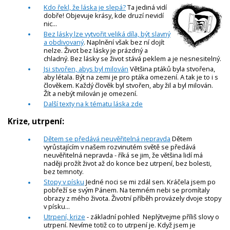
Kdo řekl, že láska je slepá?
Ta jediná vidí
dobře! Objevuje krásy, kde druzí nevidí
nic...
Bez lásky lze vytvořit veliká díla, být slavný
a obdivovaný
. Naplnění však bez ní dojít
nelze. Život bez lásky je prázdný a
chladný. Bez lásky se život stává peklem a je nesnesitelný.
Jsi stvořen, abys byl milován
Většina ptáků byla stvořena,
aby létala. Být na zemi je pro ptáka omezení. A tak je to i s
člověkem. Každý člověk byl stvořen, aby žil a byl milován.
Žít a nebýt milován je omezení.
Další texty na k tématu láska zde
Krize, utrpení:
Dětem se předává neuvěřitelná nepravda
Dětem
vyrůstajícím v našem rozvinutém světě se předává
neuvěřitelná nepravda - říká se jim, že většina lidí má
naději prožít život až do konce bez utrpení, bez bolesti,
bez temnoty.
Stopy v písku
Jedné noci se mi zdál sen. Kráčela jsem po
pobřeží se svým Pánem. Na temném nebi se promítaly
obrazy z mého života. Životní příběh provázely dvoje stopy
v písku...
Utrpení, krize
- základní pohled Neplýtvejme příliš slovy o
utrpení. Nevíme totiž co to utrpení je. Když jsem je