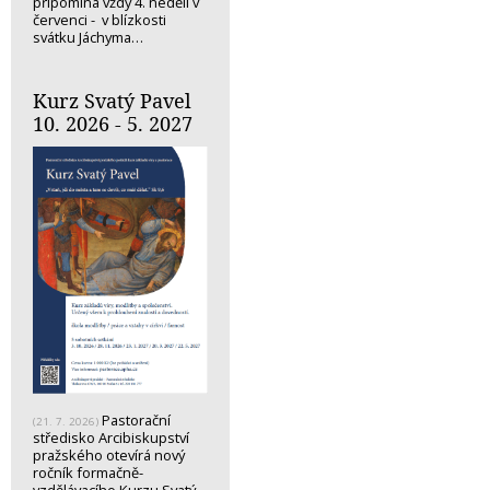
připomíná vždy 4. neděli v
červenci - v blízkosti
svátku Jáchyma…
Kurz Svatý Pavel
10. 2026 - 5. 2027
Pastorační
(21. 7. 2026)
středisko Arcibiskupství
pražského otevírá nový
ročník formačně-