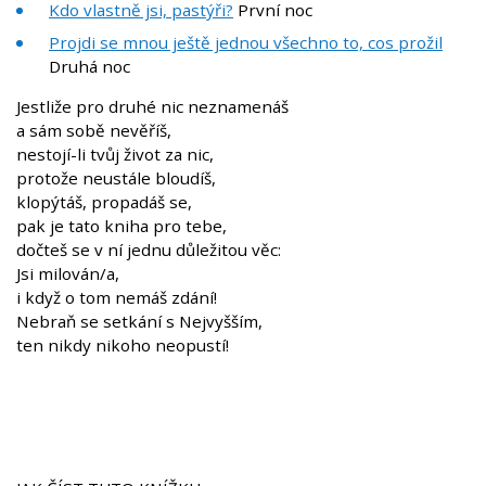
Kdo vlastně jsi, pastýři?
První noc
Projdi se mnou ještě jednou všechno to, cos prožil
Druhá noc
Jestliže pro druhé nic neznamenáš
a sám sobě nevěříš,
nestojí-li tvůj život za nic,
protože neustále bloudíš,
klopýtáš, propadáš se,
pak je tato kniha pro tebe,
dočteš se v ní jednu důležitou věc:
Jsi milován/a,
i když o tom nemáš zdání!
Nebraň se setkání s Nejvyšším,
ten nikdy nikoho neopustí!