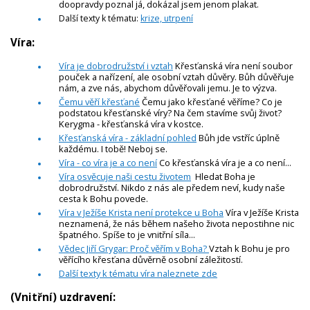
doopravdy poznal já, dokázal jsem jenom plakat.
Další texty k tématu:
krize, utrpení
Víra:
Víra je dobrodružství i vztah
Křesťanská víra není soubor
pouček a nařízení, ale osobní vztah důvěry. Bůh důvěřuje
nám, a zve nás, abychom důvěřovali jemu. Je to výzva.
Čemu věří křesťané
Čemu jako křesťané věříme? Co je
podstatou křesťanské víry? Na čem stavíme svůj život?
Kerygma - křesťanská víra v kostce.
Křesťanská víra - základní pohled
Bůh jde vstříc úplně
každému. I tobě! Neboj se.
Víra - co víra je a co není
Co křesťanská víra je a co není...
Víra osvěcuje naši cestu životem
Hledat Boha je
dobrodružství. Nikdo z nás ale předem neví, kudy naše
cesta k Bohu povede.
Víra v Ježíše Krista není protekce u Boha
Víra v Ježíše Krista
neznamená, že nás během našeho života nepostihne nic
špatného. Spíše to je vnitřní síla...
Vědec Jiří Grygar: Proč věřím v Boha?
Vztah k Bohu je pro
věřícího křesťana důvěrně osobní záležitostí.
Další texty k tématu víra naleznete zde
(Vnitřní) uzdravení: