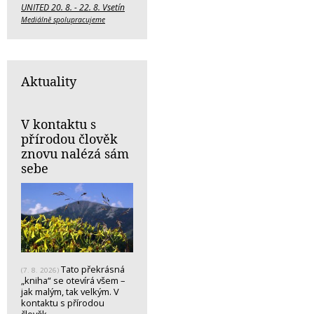
UNITED 20. 8. - 22. 8. Vsetín
Mediálně spolupracujeme
Aktuality
V kontaktu s
přírodou člověk
znovu nalézá sám
sebe
Tato překrásná
(7. 8. 2026)
„kniha“ se otevírá všem –
jak malým, tak velkým. V
kontaktu s přírodou