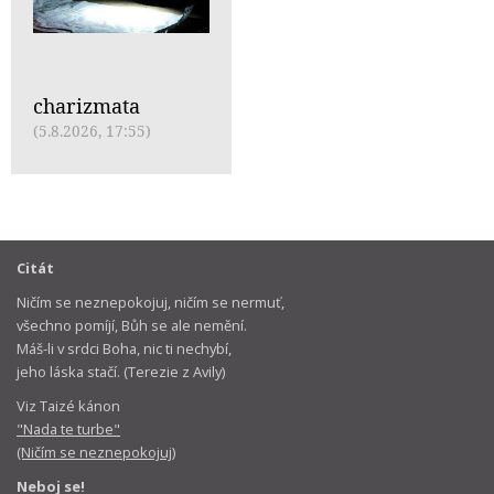
charizmata
(5.8.2026, 17:55)
Citát
Ničím se neznepokojuj, ničím se nermuť,
všechno pomíjí, Bůh se ale nemění.
Máš-li v srdci Boha, nic ti nechybí,
jeho láska stačí. (Terezie z Avily)
Viz Taizé kánon
"Nada te turbe"
(Ničím se neznepokojuj)
Neboj se!