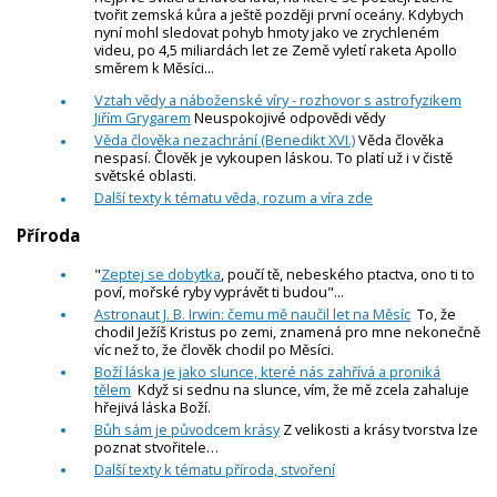
tvořit zemská kůra a ještě později první oceány. Kdybych
nyní mohl sledovat pohyb hmoty jako ve zrychleném
videu, po 4,5 miliardách let ze Země vyletí raketa Apollo
směrem k Měsíci...
Vztah vědy a náboženské víry - rozhovor s astrofyzikem
Jiřím Grygarem
Neuspokojivé odpovědi vědy
Věda člověka nezachrání (Benedikt XVI.)
Věda člověka
nespasí. Člověk je vykoupen láskou. To platí už i v čistě
světské oblasti.
Další texty k tématu věda, rozum a víra zde
Příroda
"
Zeptej se dobytka
, poučí tě, nebeského ptactva, ono ti to
poví, mořské ryby vyprávět ti budou"...
Astronaut J. B. Irwin: čemu mě naučil let na Měsíc
To, že
chodil Ježíš Kristus po zemi, znamená pro mne nekonečně
víc než to, že člověk chodil po Měsíci.
Boží láska je jako slunce, které nás zahřívá a proniká
tělem
Když si sednu na slunce, vím, že mě zcela zahaluje
hřejivá láska Boží.
Bůh sám je původcem krásy
Z velikosti a krásy tvorstva lze
poznat stvořitele…
Další texty k tématu příroda, stvoření