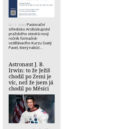
Pastorační
(21. 7. 2026)
středisko Arcibiskupství
pražského otevírá nový
ročník formačně-
vzdělávacího Kurzu Svatý
Pavel, který nabízí…
Astronaut J. B.
Irwin: to že Ježíš
chodil po Zemi je
víc, než že jsem já
chodil po Měsíci