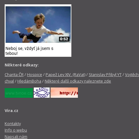
Některé odkazy:
Charita ČR
/
Hospice
/
Papež Lev XIV. (RaVat)
/
Stanislav Přibyl YT
/
Vojtěch
chval
/
HledámBoha
/
Některé další odkazy naleznete zde
Vira.cz
Kontakty
Info o webu
Napsali nám