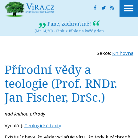
Pane, zachraň mě!
(Mt 14,30) -
Citát z Bible na každý den
Sekce:
Knihovna
Přírodní vědy a
teologie (Prof. RNDr.
Jan Fischer, DrSc.)
nad knihou přírody
Vydal(o):
Teologické texty
Existují obavy, že věda vytlačuje víru, že tedy k záchraně