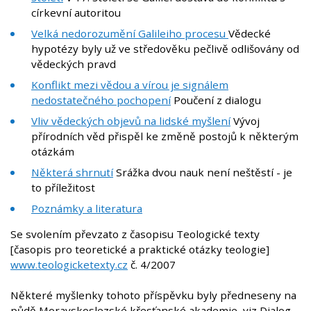
církevní autoritou
Velká nedorozumění Galileiho procesu
Vědecké
hypotézy byly už ve středověku pečlivě odlišovány od
vědeckých pravd
Konflikt mezi vědou a vírou je signálem
nedostatečného pochopení
Poučení z dialogu
Vliv vědeckých objevů na lidské myšlení
Vývoj
přírodních věd přispěl ke změně postojů k některým
otázkám
Některá shrnutí
Srážka dvou nauk není neštěstí - je
to příležitost
Poznámky a literatura
Se svolením převzato z časopisu Teologické texty
[časopis pro teoretické a praktické otázky teologie]
www.teologicketexty.cz
č. 4/2007
Některé myšlenky tohoto příspěvku byly předneseny na
půdě Moravskoslezské křesťanské akademie, viz Dialog