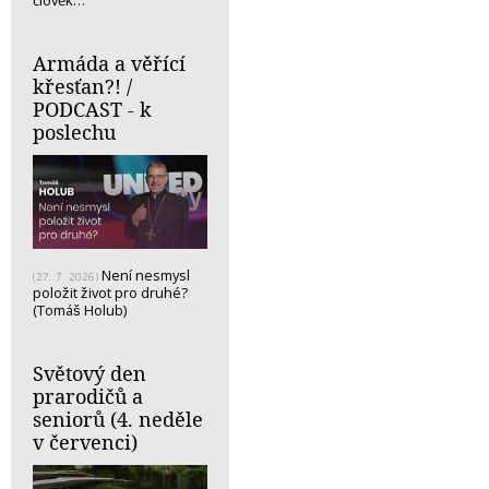
člověk…
Armáda a věřící
křesťan?! /
PODCAST - k
poslechu
Není nesmysl
(27. 7. 2026)
položit život pro druhé?
(Tomáš Holub)
Světový den
prarodičů a
seniorů (4. neděle
v červenci)