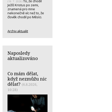
To, že chodil
(19. 7. 2026)
Ježíš Kristus po zemi,
znamená pro mne
nekonečně víc než to, že
člověk chodil po Měsíci.
Archiv aktualit
Naposledy
aktualizováno
Co mám dělat,
když nezmůžu nic
dělat?
(6.8.2026,
10:28)