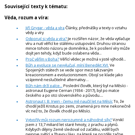
Související texty k tématu:
Věda, rozum a víra:
Jiří Grygar - věda a víra
Články, přednášky a texty o vztahu
vědy a víry
Odporují si věda a víra?
Je rozšířen názor, že věda vytlačuje
víru a nutí věřící ke stálému ustupování. Druhou stranou
mince tohoto názoru je domněnka, že k posílení víry může
dojít jen tehdy, když bude oslabena věda...
Proč věřím v Boha?
Věřící vědec je možná v jisté výhodě...
Bůh a evoluce se nevylučují, míní Benedikt XVI.
Ve
Spojených státech se vede spor mezi takzvaným
kreacionismem a evolucionismem. Obojí se klade jako
vzájemně neslučitelné alternativy…
Bůh nám drží palce...
Poslední člověk, který byl na Měsíci -
astronaut Eugene Cernan (1934 - 2017), byl po matce
českého a po otci slovenského a původu....
Astronaut J. B. Irwin - čemu mě naučil let na Měsíc
To, že
chodil Ježíš Kristus po zemi, znamená pro mne nekonečně
víc než to, že člověk chodil po Měsíci.
Vytvořily můj rozum nerozumné a náhodné síly?
Vznikl
jsem z 13,7 miliard let staré hmoty, z prachu a plynů.
Kdybych dějiny Země sledoval od začátku, viděl bych
nejprve svítící a žhavou lávu, na které se později začne