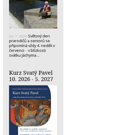
Světový den
(22. 7. 2026)
prarodičů a seniorů se
připomíná vždy 4. neděli v
červenci - v blízkosti
svátku Jáchyma…
Kurz Svatý Pavel
10. 2026 - 5. 2027