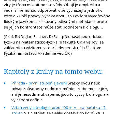
víry je třeba oslabit pozice vědy. Obojí je omyl. Víra a
věda si nemohou odporovat: obě vycházejí z jednoho
zdroje - Boží pravdy. Výroky obou jsou ovšem vyjadřovány
lidským jazykem a získávány odlišnými metodami; proto
se jejich konfrontace může stát podnětem k dialogu. ...
(Prof. RNDr. Jan Fischer, DrSc. - přednášel teoretickou
fyziku na Matematicko-fyzikální fakultě UK a věnovl se
základnímu výzkumu v teorii elementárních částic ve
Fyzikálním ústavu Akademie věd ČR.)
Kapitoly z knihy na tomto webu:
Příroda - první stupeň zjevení
Srážky dvou nauk
bývají způsobeny nedorozuměním. Nebojme se jich,
ani je nesuďme ukvapeně, jsou to výzvy k dialogu a k
vyjasnení definic.
Vztah vědy a teologie před 400 lety - na počátku 17.
století
V 17. století se Galilei dostává do konfliktu s