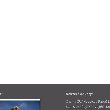
e!
Některé odkazy:
Charita ČR
/
Hospice
/
Papež Le
Stanislav Přibyl YT
/
Vojtěch Ko