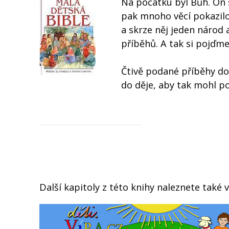
Na počátku byl Bůh. On st
pak mnoho věcí pokazilo,
a skrze něj jeden národ 
příběhů. A tak si pojďme
Čtivě podané příběhy do
do děje, aby tak mohl poz
Další kapitoly z této knihy naleznete také 