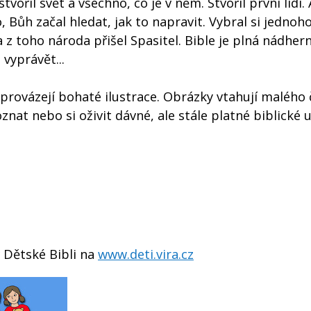
vořil svět a všechno, co je v něm. Stvořil první lidi.
 Bůh začal hledat, jak to napravit. Vybral si jednoh
a z toho národa přišel Spasitel. Bible je plná nádher
 vyprávět...
provázejí bohaté ilustrace. Obrázky vtahují malého 
nat nebo si oživit dávné, ale stále platné biblické u
v Dětské Bibli na
www.deti.vira.cz