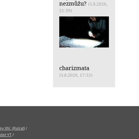
nezmůžu?
(5.8.2026,
21:39)
charizmata
(5.8.2026, 17:55)
v XIV. (RaVat)
/
det YT
/