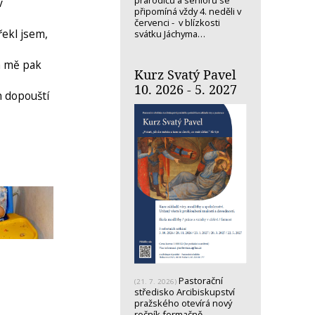
prarodičů a seniorů se
v
připomíná vždy 4. neděli v
červenci - v blízkosti
řekl jsem,
svátku Jáchyma…
va mě pak
Kurz Svatý Pavel
10. 2026 - 5. 2027
h dopouští
Pastorační
(21. 7. 2026)
středisko Arcibiskupství
pražského otevírá nový
ročník formačně-