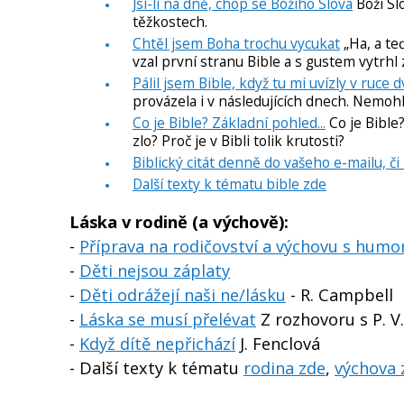
Jsi-li na dně, chop se Božího Slova
Boží Sl
těžkostech.
Chtěl jsem Boha trochu vycukat
„Ha, a te
vzal první stranu Bible a s gustem vytrhl 
Pálil jsem Bible, když tu mi uvízly v ruce d
provázela i v následujících dnech. Nemohl 
Co je Bible? Základní pohled...
Co je Bible?
zlo? Proč je v Bibli tolik krutosti?
Biblický citát denně do vašeho e-mailu, či
Další texty k tématu bible zde
Láska v rodině (a výchově):
-
Příprava na rodičovství a výchovu s hum
-
Děti nejsou záplaty
-
Děti odrážejí naši ne/lásku
- R. Campbell
-
Láska se musí přelévat
Z rozhovoru s P. 
-
Když dítě nepřichází
J. Fenclová
- Další texty k tématu
rodina zde
,
výchova 