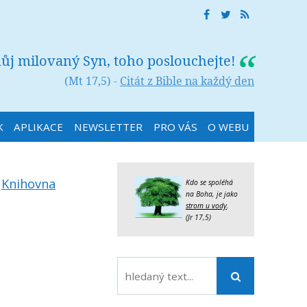
můj milovaný Syn, toho poslouchejte!
(Mt 17,5) -
Citát z Bible na každý den
K
APLIKACE
NEWSLETTER
PRO VÁS
O WEBU
:
Knihovna
Kdo se spoléhá
na Boha, je jako
strom u vody
.
(Jr 17,5)