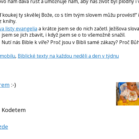
ovo nám dává růst a umožňuje nám, aby náš život byl plodný i 
ď koukej ty skvělej Bože, co s tím tvým slovem můžu provést!“ 
z knihy.
va listy evangelia
a krátce jsem se do nich začetl. Ježíšova slo
jsem se jich zbavit, i když jsem se o to všemožně snažil.
 Nutí nás Bible k víře? Proč jsou v Bibli samé zákazy? Proč Bů
 mobilu
,
Biblické texty na každou neděli a den v týdnu
orem
:-)
V. Kodetem
zde