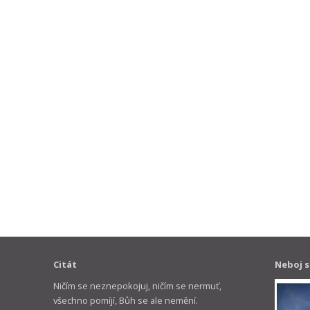
Citát
Neboj s
Ničím se neznepokojuj, ničím se nermuť,
všechno pomíjí, Bůh se ale nemění.