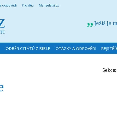
 a odpovědi
Pro děti
Manzelstvi.cz
Ježíš je 
N
ODBĚR CITÁTŮ Z BIBLE
OTÁZKY A ODPOVĚDI
REJSTŘÍ
Sekce
e