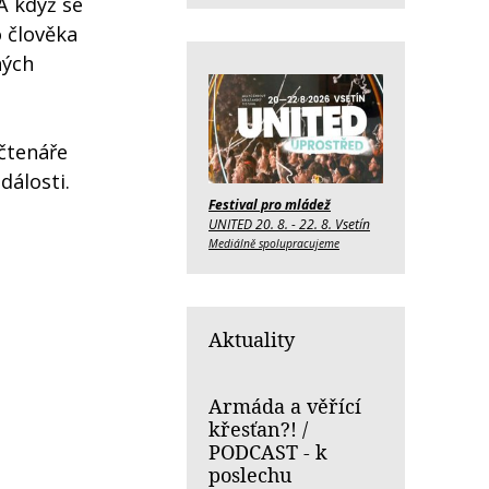
 A když se
o člověka
ných
čtenáře
dálosti.
Festival pro mládež
UNITED 20. 8. - 22. 8. Vsetín
Mediálně spolupracujeme
Aktuality
Armáda a věřící
křesťan?! /
PODCAST - k
poslechu