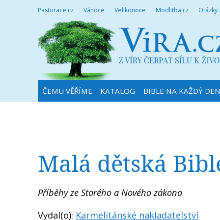
Pastorace.cz
Vánoce
Velikonoce
Modlitba.cz
Otázky
ČEMU VĚŘÍME
KATALOG
BIBLE NA KAŽDÝ DE
Malá dětská Bibl
Příběhy ze Starého a Nového zákona
Vydal(o):
Karmelitánské nakladatelství