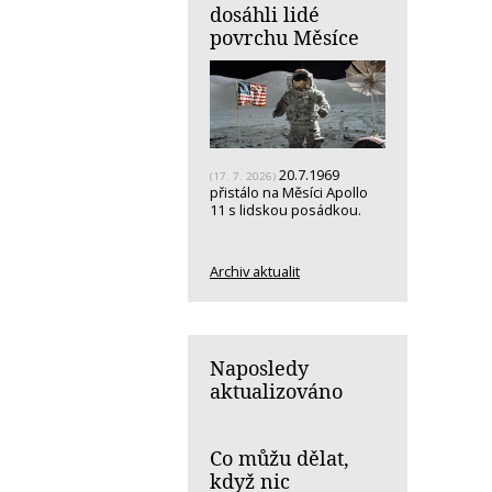
dosáhli lidé
povrchu Měsíce
20.7.1969
(17. 7. 2026)
přistálo na Měsíci Apollo
11 s lidskou posádkou.
Archiv aktualit
Naposledy
aktualizováno
Co můžu dělat,
když nic