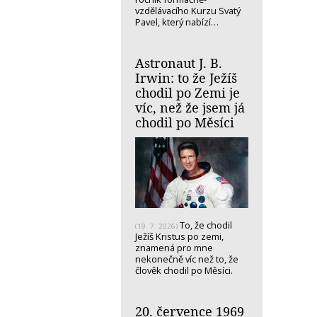
vzdělávacího Kurzu Svatý
Pavel, který nabízí…
Astronaut J. B.
Irwin: to že Ježíš
chodil po Zemi je
víc, než že jsem já
chodil po Měsíci
To, že chodil
(19. 7. 2026)
Ježíš Kristus po zemi,
znamená pro mne
nekonečně víc než to, že
člověk chodil po Měsíci.
20. července 1969