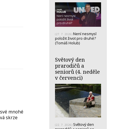
Není nesmysl
(27. 7. 2026)
položit život pro druhé?
(Tomáš Holub)
Světový den
prarodičů a
seniorů (4. neděle
v červenci)
á své mnohé
vá skrze
Světový den
(22. 7. 2026)