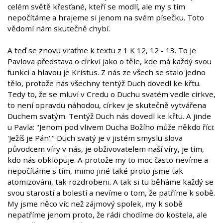
celém světě křesťané, kteří se modlí, ale my s tím
nepočítáme a hrajeme si jenom na svém písečku. Toto
vědomí nám skutečně chybí.
A teď se znovu vraťme k textu z 1 K 12, 12 - 13. To je
Pavlova představa o církvi jako o těle, kde má každý svou
funkci a hlavou je Kristus. Z nás ze všech se stalo jedno
tělo, protože nás všechny tentýž Duch dovedl ke křtu.
Tedy to, že se mluví v Credu o Duchu svatém vedle církve,
to není opravdu náhodou, církev je skutečně vytvářena
Duchem svatým. Tentýž Duch nás dovedl ke křtu. A jinde
u Pavla: "Jenom pod vlivem Ducha Božího může někdo říci:
'Ježíš je Pán'." Duch svatý je v jistém smyslu slova
původcem víry v nás, je obživovatelem naší víry, je tím,
kdo nás obklopuje. A protože my to moc často nevíme a
nepočítáme s tím, mimo jiné také proto jsme tak
atomizováni, tak rozdrobeni. A tak si tu běháme každý se
svou starostí a bolestí a nevíme o tom, že patříme k sobě.
My jsme něco víc než zájmový spolek, my k sobě
nepatříme jenom proto, že rádi chodíme do kostela, ale