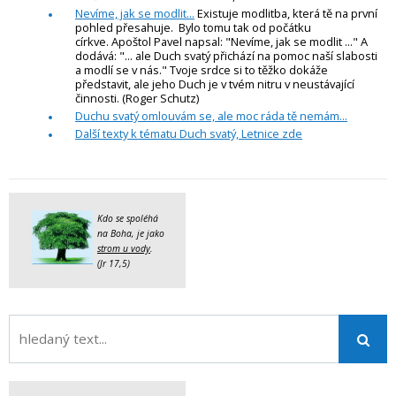
Nevíme, jak se modlit...
Existuje modlitba, která tě na první
pohled přesahuje. Bylo tomu tak od počátku
církve. Apoštol Pavel napsal: "Nevíme, jak se modlit ..." A
dodává: "... ale Duch svatý přichází na pomoc naší slabosti
a modlí se v nás." Tvoje srdce si to těžko dokáže
představit, ale jeho Duch je v tvém nitru v neustávající
činnosti. (Roger Schutz)
Duchu svatý omlouvám se, ale moc ráda tě nemám...
Další texty k tématu Duch svatý, Letnice zde
Kdo se spoléhá
na Boha, je jako
strom u vody
.
(Jr 17,5)