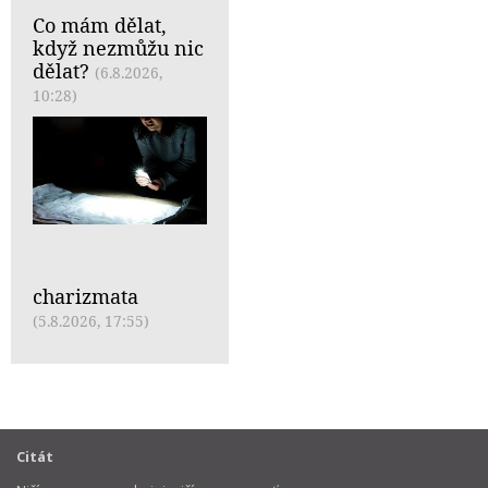
Co mám dělat,
když nezmůžu nic
dělat?
(6.8.2026,
10:28)
charizmata
(5.8.2026, 17:55)
Citát