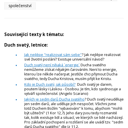
společenství
Související texty k tématu:
Duch svatý, letnice:
Jak nejlépe "realizovat sám sebe"
? Jak nejlépe realizovat
své životní poslání? Existuje universální návod?
Duch svatý není nějaká ´energie´
Ducha svatého
nemůžeme získat nějakým čarováním. Není to energie,
kterou lze někde načerpat. Jestliže chci přijmout Ducha
svatého, tedy Ducha Kristova, musím přijít ke Kristu.
Kdo je Duch svatý, jak působí?
Duch svatý je darem,
poutem lásky i Láskou - Osobou. Je tím, kdo sjednocuje a
vytváří společenství. (Angelo Scarano)
Jakých je sedm darů Ducha svatého
? Duch svatý neuděluje
jen sedm darů, ale uděluje jich nespočet. Všichni jsme
totiž Duchem Božím "vybavováni" k tomu, abychom "mohli
být užiteční" (1 Kor 12,7). Jeho dary jsou tedy rozmanité
tak, kolik existuje lidí a situací, ve kterých se lidé nacházejí.
Pro základní pochopení a rozlišení se ale uvádí tzv. "sedm
darů Ducha svatého" dle Iz 11,2.