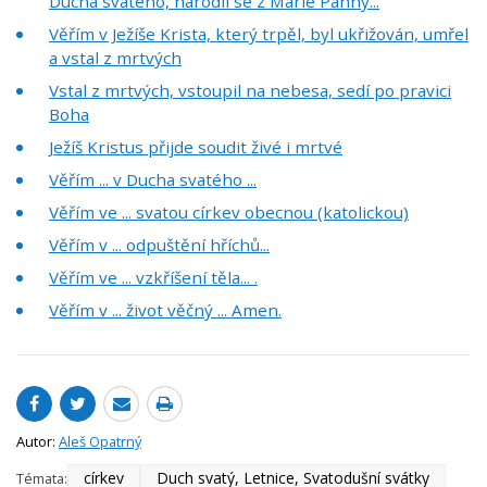
Ducha svatého, narodil se z Marie Panny...
Věřím v Ježíše Krista, který trpěl, byl ukřižován, umřel
a vstal z mrtvých
Vstal z mrtvých, vstoupil na nebesa, sedí po pravici
Boha
Ježíš Kristus přijde soudit živé i mrtvé
Věřím ... v Ducha svatého ...
Věřím ve ... svatou církev obecnou (katolickou)
Věřím v ... odpuštění hříchů...
Věřím ve ... vzkříšení těla... .
Věřím v ... život věčný ... Amen.
Autor:
Aleš Opatrný
církev
Duch svatý, Letnice, Svatodušní svátky
Témata: