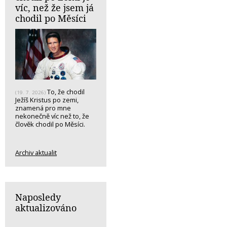
víc, než že jsem já
chodil po Měsíci
To, že chodil
(19. 7. 2026)
Ježíš Kristus po zemi,
znamená pro mne
nekonečně víc než to, že
člověk chodil po Měsíci.
Archiv aktualit
Naposledy
aktualizováno