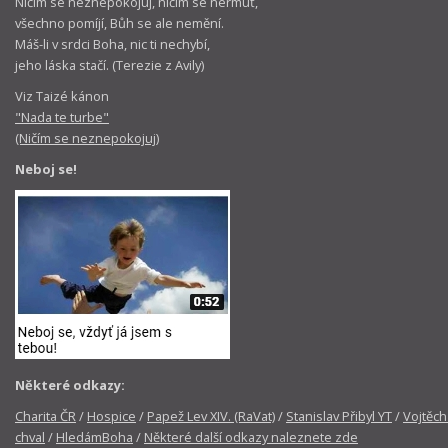
Ničím se neznepokojuj, ničím se nermuť,
všechno pomíjí, Bůh se ale nemění.
Máš-li v srdci Boha, nic ti nechybí,
jeho láska stačí. (Terezie z Avily)
Viz Taizé kánon
"Nada te turbe"
(Ničím se neznepokojuj)
Neboj se!
Některé odkazy:
Charita ČR
/
Hospice
/
Papež Lev XIV. (RaVat)
/
Stanislav Přibyl YT
/
Vojtěch
chval
/
HledámBoha
/
Některé další odkazy naleznete zde