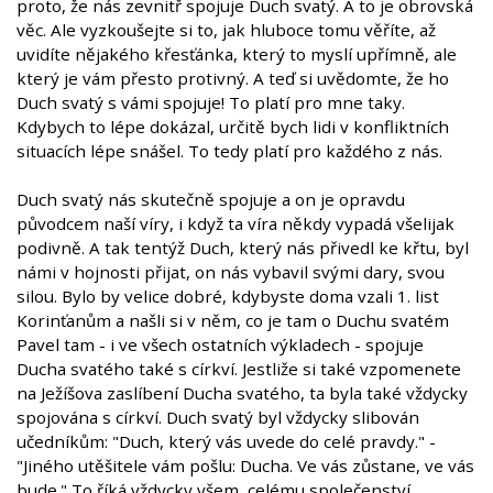
proto, že nás zevnitř spojuje Duch svatý. A to je obrovská
věc. Ale vyzkoušejte si to, jak hluboce tomu věříte, až
uvidíte nějakého křesťánka, který to myslí upřímně, ale
který je vám přesto protivný. A teď si uvědomte, že ho
Duch svatý s vámi spojuje! To platí pro mne taky.
Kdybych to lépe dokázal, určitě bych lidi v konfliktních
situacích lépe snášel. To tedy platí pro každého z nás.
Duch svatý nás skutečně spojuje a on je opravdu
původcem naší víry, i když ta víra někdy vypadá všelijak
podivně. A tak tentýž Duch, který nás přivedl ke křtu, byl
námi v hojnosti přijat, on nás vybavil svými dary, svou
silou. Bylo by velice dobré, kdybyste doma vzali 1. list
Korinťanům a našli si v něm, co je tam o Duchu svatém
Pavel tam - i ve všech ostatních výkladech - spojuje
Ducha svatého také s církví. Jestliže si také vzpomenete
na Ježíšova zaslíbení Ducha svatého, ta byla také vždycky
spojována s církví. Duch svatý byl vždycky slibován
učedníkům: "Duch, který vás uvede do celé pravdy." -
"Jiného utěšitele vám pošlu: Ducha. Ve vás zůstane, ve vás
bude." To říká vždycky všem, celému společenství