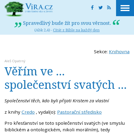
Spravedlivý bude žít pro svou věrnost.
(Abk 2,4) -
Citát z Bible na každý den
Sekce:
Knihovna
Aleš Opatrný
Věřím ve ...
společenství svatých ...
Společenství těch, kdo byli přijati Kristem za vlastní
z knihy
Credo
, vydal(o):
Pastorační středisko
Pro křesťanství se toto společenství svatých (ve smyslu
biblickém a ontologickém, nikoli morálním), tedy