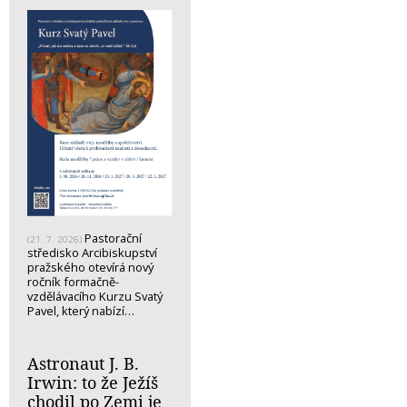
Pastorační
(21. 7. 2026)
středisko Arcibiskupství
pražského otevírá nový
ročník formačně-
vzdělávacího Kurzu Svatý
Pavel, který nabízí…
Astronaut J. B.
Irwin: to že Ježíš
chodil po Zemi je