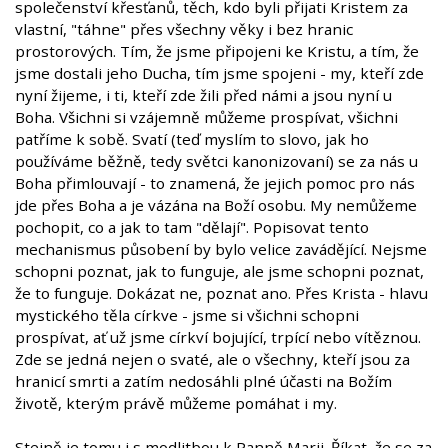
společenství křesťanů, těch, kdo byli přijati Kristem za
vlastní, "táhne" přes všechny věky i bez hranic
prostorových. Tím, že jsme připojeni ke Kristu, a tím, že
jsme dostali jeho Ducha, tím jsme spojeni - my, kteří zde
nyní žijeme, i ti, kteří zde žili před námi a jsou nyní u
Boha. Všichni si vzájemně můžeme prospívat, všichni
patříme k sobě. Svatí (teď myslím to slovo, jak ho
používáme běžně, tedy světci kanonizovaní) se za nás u
Boha přimlouvají - to znamená, že jejich pomoc pro nás
jde přes Boha a je vázána na Boží osobu. My nemůžeme
pochopit, co a jak to tam "dělají". Popisovat tento
mechanismus působení by bylo velice zavádějící. Nejsme
schopni poznat, jak to funguje, ale jsme schopni poznat,
že to funguje. Dokázat ne, poznat ano. Přes Krista - hlavu
mystického těla církve - jsme si všichni schopni
prospívat, ať už jsme církví bojující, trpící nebo vítěznou.
Zde se jedná nejen o svaté, ale o všechny, kteří jsou za
hranicí smrti a zatím nedosáhli plné účasti na Božím
životě, kterým právě můžeme pomáhat i my.
Stejně je tomu i s modlitbou k Panně Marii. Říkat, že se za