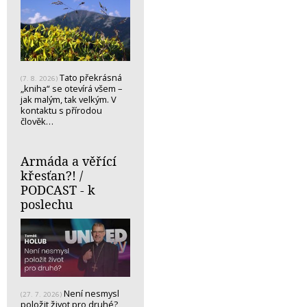
Tato překrásná
(7. 8. 2026)
„kniha“ se otevírá všem –
jak malým, tak velkým. V
kontaktu s přírodou
člověk…
Armáda a věřící
křesťan?! /
PODCAST - k
poslechu
Není nesmysl
(27. 7. 2026)
položit život pro druhé?