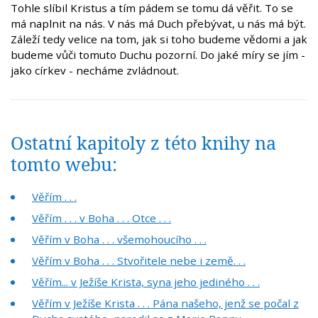
Tohle slíbil Kristus a tím pádem se tomu dá věřit. To se
má naplnit na nás. V nás má Duch přebývat, u nás má být.
Záleží tedy velice na tom, jak si toho budeme vědomi a jak
budeme vůči tomuto Duchu pozorní. Do jaké míry se jím -
jako církev - necháme zvládnout.
Ostatní kapitoly z této knihy na
tomto webu:
Věřím . . .
Věřím . . . v Boha . . . Otce . . .
Věřím v Boha . . . všemohoucího . . .
Věřím v Boha . . . Stvořitele nebe i země. . .
Věřím... v Ježíše Krista, syna jeho jediného . . .
Věřím v Ježíše Krista . . . Pána našeho, jenž se počal z