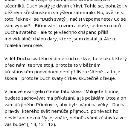
učedníků. Duch svatý je dáván církvi. Tohle se, bohužel, v
běžném křesťanském smýšlení zatemnilo. Nu, ověřte si
toto: řekne-li se "Duch svatý", nač si vzpomenete? Co se
vám vybaví? - Biřmování, rozum a duše, sedmero darů
Ducha svatého - ale to je všechno chápáno příliš
individuálně: chápu dary, které jsem dostal já. Ale to
zdaleka není celé.
Vidět Ducha svatého v dimenzích církve, to je úkol, který
před námi teprve stojí, protože to v běžném
křesťanském podvědomí není příliš rozšířené - a to je
škoda - protože Duch svatý církev skutečně oživuje.
V Janově evangeliu čteme tato slova: "Milujete-li mne,
budete zachovávat má přikázání, a já požádám Otce a on
vám dá jiného Přímluvce, aby byl s vámi na věky - Ducha
pravdy, kterého svět nemůže přijmout, poněvadž ho
nevidí ani nezná. Vy jej znáte, neboť s vámi zůstává a ve
vás bude" (J 14, 13 - 12).