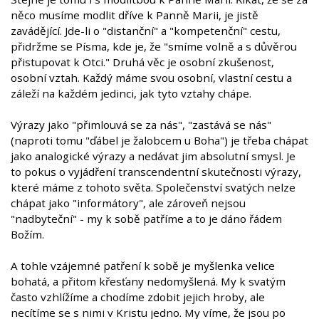
něco musíme modlit dříve k Panně Marii, je jistě
zavádějící. Jde-li o "distanční" a "kompetenční" cestu,
přidržme se Písma, kde je, že "smíme volně a s důvěrou
přistupovat k Otci." Druhá věc je osobní zkušenost,
osobní vztah. Každý máme svou osobní, vlastní cestu a
záleží na každém jedinci, jak tyto vztahy chápe.
Výrazy jako "přimlouvá se za nás", "zastává se nás"
(naproti tomu "ďábel je žalobcem u Boha") je třeba chápat
jako analogické výrazy a nedávat jim absolutní smysl. Je
to pokus o vyjádření transcendentní skutečnosti výrazy,
které máme z tohoto světa. Společenství svatých nelze
chápat jako "informátory", ale zároveň nejsou
"nadbyteční" - my k sobě patříme a to je dáno řádem
Božím.
A tohle vzájemné patření k sobě je myšlenka velice
bohatá, a přitom křesťany nedomyšlená. My k svatým
často vzhlížíme a chodíme zdobit jejich hroby, ale
necítíme se s nimi v Kristu jedno. My víme, že jsou po