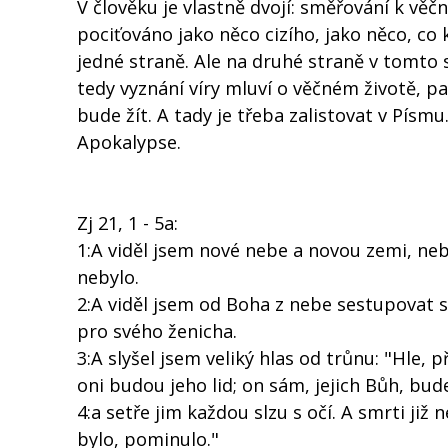
V člověku je vlastně dvojí: směřování k věč
pociťováno jako něco cizího, jako něco, co
jedné straně. Ale na druhé straně v tomto s
tedy vyznání víry mluví o věčném životě, p
bude žít. A tady je třeba zalistovat v Písmu
Apokalypse.
Zj 21, 1 - 5a:
1:A viděl jsem nové nebe a novou zemi, ne
nebylo.
2:A viděl jsem od Boha z nebe sestupovat 
pro svého ženicha.
3:A slyšel jsem veliký hlas od trůnu: "Hle,
oni budou jeho lid; on sám, jejich Bůh, bude
4:a setře jim každou slzu s očí. A smrti již
bylo, pominulo."