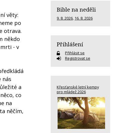
Bible na neděli
ní věty:
9. 8. 2026
,
16. 8. 2026
zmeme po
e otrava.
ám někdo
Přihlášení
mrti - v
Přihlásit se
Registrovat se
předkládá
é nás
ůležité a
Křesťanské letní kempy
pro mládež 2026
 něco, co
me na
ota něčím,