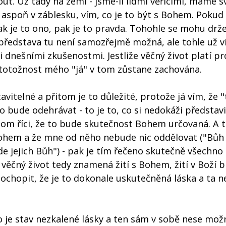
t. Už tady na zemi - jsme-li lidmi věřícími, máme s
aspoň v záblesku, vím, co je to být s Bohem. Pokud
k je to ono, pak je to pravda. Tohohle se mohu drže
 představa tu není samozřejmě možná, ale tohle už v
 dnešními zkušenostmi. Jestliže věčný život platí p
y totožnost mého "já" v tom zůstane zachována.
tavitelné a přitom je to důležité, protože já vím, že 
 bude odehrávat - to je to, co si nedokáži představit
nom říci, že to bude skutečnost Bohem určovaná. A t
 Bohem a že mne od něho nebude nic oddělovat ("Bůh
de jejich Bůh") - pak je tím řečeno skutečně všechno
věčný život tedy znamená žití s Bohem, žití v Boží bl
ochopit, že je to dokonale uskutečněná láska a ta 
 je stav nezkalené lásky a ten sám v sobě nese mož