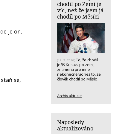
chodil po Zemi je
víc, než že jsem já
chodil po Měsíci
de je on,
To, že chodil
(19. 7. 2026)
Ježíš Kristus po zemi,
znamená pro mne
nekonečně víc než to, že
člověk chodil po Měsíci.
staň se,
Archiv aktualit
Naposledy
aktualizováno