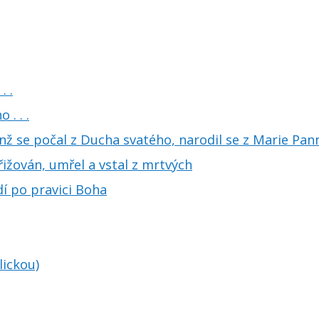
. .
 . . .
jenž se počal z Ducha svatého, narodil se z Marie Pann
křižován, umřel a vstal z mrtvých
dí po pravici Boha
lickou)