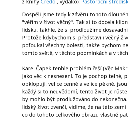
z knihy
Credo
, vydal(o):
Pastorační středis
Dospěli jsme tedy k závěru tohoto dlouhého
"věřím v život věčný". Tak si to docela k
lidsku, takhle, že si prodloužíme dosavadní
Protože kdybychom si představili věčný ži
pofoukal všechny bolesti, takže bychom neb
tomto světě, v těchto podmínkách a v těcht
Karel Čapek tenhle problém řeší (Věc Mak
jako věc k nesnesení. To je pochopitelné, p
obklopují, velice cenné a velice pěkné, jsou
každý si to neuvědomí, tento život je růst
by mohlo být prodlužováno do nekonečna. Č
lidský život zvenčí, vidíme, že na této zemi
co do tohoto celkového obrazu vlastně patř