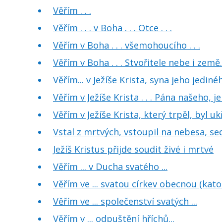
Věřím . . .
Věřím . . . v Boha . . . Otce . . .
Věřím v Boha . . . všemohoucího . . .
Věřím v Boha . . . Stvořitele nebe i země. 
Věřím... v Ježíše Krista, syna jeho jediného
Věřím v Ježíše Krista . . . Pána našeho, 
Věřím v Ježíše Krista, který trpěl, byl u
Vstal z mrtvých, vstoupil na nebesa, se
Ježíš Kristus přijde soudit živé i mrtvé
Věřím ... v Ducha svatého ...
Věřím ve ... svatou církev obecnou (kato
Věřím ve ... společenství svatých ...
Věřím v ... odpuštění hříchů...