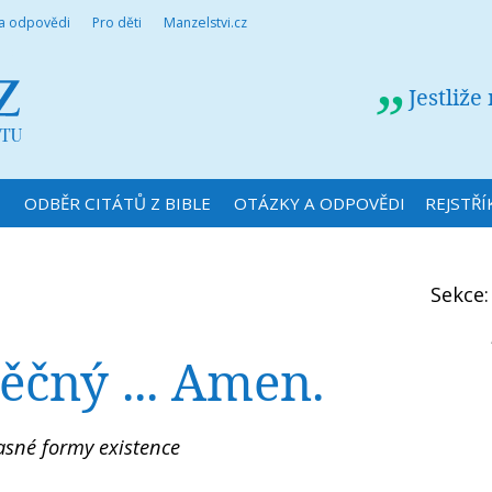
 a odpovědi
Pro děti
Manzelstvi.cz
Jestliže
N
ODBĚR CITÁTŮ Z BIBLE
OTÁZKY A ODPOVĚDI
REJSTŘÍ
Sekce
věčný ... Amen.
asné formy existence