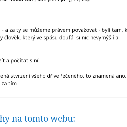
ni - a za ty se můžeme právem považovat - byli tam, k
dy člověk, který ve spásu doufá, si nic nevymýšlí a
t a počítat s ní.
ná stvrzení všeho dříve řečeného, to znamená ano, 
 za tím.
nihy na tomto webu: