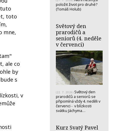
vou
(27. 7. 2026)
položit život pro druhé?
 tuto
(Tomáš Holub)
t, toto
ím,
Světový den
ro mne,
prarodičů a
seniorů (4. neděle
v červenci)
"tam"
, ale co
ohle by
 bude s
Světový den
(22. 7. 2026)
ízkosti, v
prarodičů a seniorů se
připomíná vždy 4. neděli v
nemůže
červenci - v blízkosti
svátku Jáchyma…
nosti
Kurz Svatý Pavel