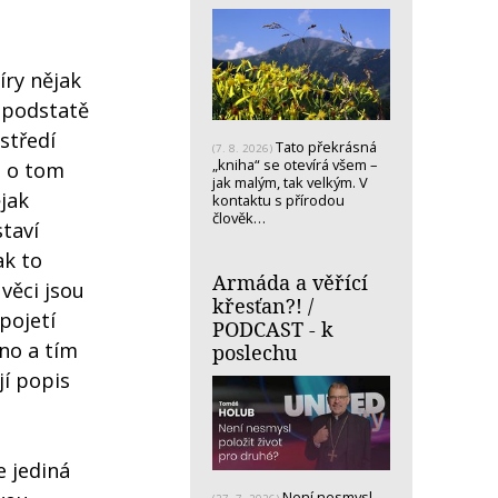
íry nějak
 podstatě
středí
Tato překrásná
(7. 8. 2026)
„kniha“ se otevírá všem –
e o tom
jak malým, tak velkým. V
ějak
kontaktu s přírodou
člověk…
staví
ak to
Armáda a věřící
 věci jsou
křesťan?! /
pojetí
PODCAST - k
hno a tím
poslechu
jí popis
e jediná
Není nesmysl