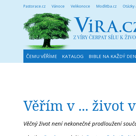
Pastorace.cz
Vánoce
Velikonoce
Modlitba.cz
Otázky
ČEMU VĚŘÍME
KATALOG
BIBLE NA KAŽDÝ DE
Věřím v ... život 
Věčný život není nekonečné prodloužení souč