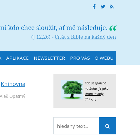
 mi kdo chce sloužit, ať mě následuje.
(J 12,26) -
Citát z Bible na každý den
K
APLIKACE
NEWSLETTER
PRO VÁS
O WEBU
:
Knihovna
Kdo se spoléhá
na Boha, je jako
strom u vody
.
Aleš Opatrný
(Jr 17,5)