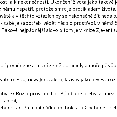
nosti a k nekonečnosti. Ukončení života jako takové j
 k němu nepatří, protože smrt je protikladem života.
větě a v těchto vztazích by se nekonečné žít nedalo. 
ak také je zapotřebí vědět něco o prostředí, v němž 
. Takové nejpádnější slovo o tom je v knize Zjevení sv
boť první nebe a první země pominuly a moře již vůb
svaté město, nový Jeruzalém, krásný jako nevěsta o
 příbytek Boží uprostřed lidí, Bůh bude přebývat mezi
 s nimi,
 nebude, ani žalu ani nářku ani bolesti už nebude - ne