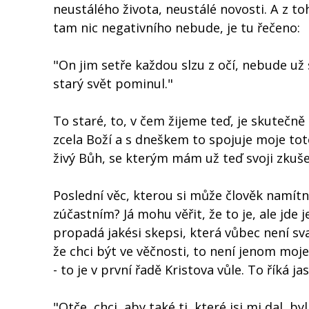
neustálého života, neustálé novosti. A z to
tam nic negativního nebude, je tu řečeno:
"On jim setře každou slzu z očí, nebude už
starý svět pominul."
To staré, to, v čem žijeme teď, je skutečn
zcela Boží a s dneškem to spojuje moje tot
živý Bůh, se kterým mám už teď svoji zku
Poslední věc, kterou si může člověk namítno
zúčastním? Já mohu věřit, že to je, ale jde 
propadá jakési skepsi, která vůbec není sva
že chci být ve věčnosti, to není jenom moje
- to je v první řadě Kristova vůle. To říká j
"Otče, chci, aby také ti, které jsi mi dal, by