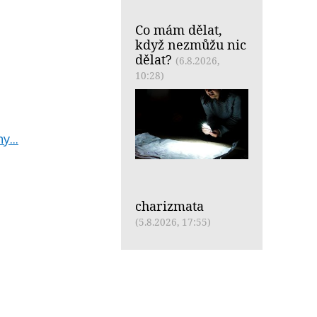
Co mám dělat,
když nezmůžu nic
dělat?
(6.8.2026,
10:28)
y...
charizmata
(5.8.2026, 17:55)