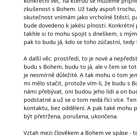
konkrétní věc, na kterou se můžeme připnou
zkušenost s Bohem. Už tady aspoň trochu, 
skutečnost vnímám jako vrcholné štěstí, pa
bude dovedeno k jakési plnosti. Konkrétní
takhle si to mohu spojit s dneškem, s mými
pak to budu já, kdo se toho zúčastní, ted
A další věc: prostředí, to je nové a nepředs
budu s Bohem, budu to já, ale v čem se toto
je nesmírně důležité. A tak mohu o tom je
mi mělo stačit, protože vím-li, že budu s
námi přebývat, oni budou jeho lidi a on bu
podstatné a už se o tom nedá říci více. Ten 
kontaktu, bez oddělení. A pak také mohu p
být přetržena, porušena, ukončena.
Vztah mezi člověkem a Bohem ve spáse - to