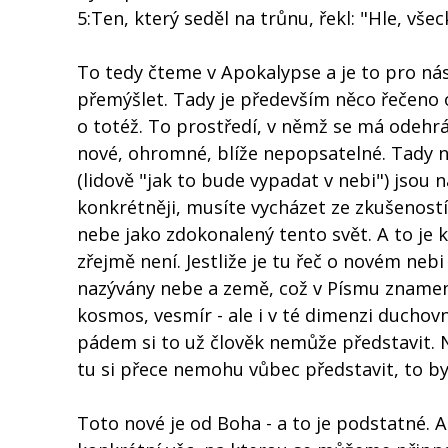
5:Ten, který seděl na trůnu, řekl: "Hle, vše
To tedy čteme v Apokalypse a je to pro nás
přemýšlet. Tady je především něco řečeno 
o totéž. To prostředí, v němž se má odehr
nové, ohromné, blíže nepopsatelné. Tady n
(lidově "jak to bude vypadat v nebi") jsou n
konkrétněji, musíte vycházet ze zkušeností,
nebe jako zdokonalený tento svět. A to je 
zřejmě není. Jestliže je tu řeč o novém nebi
nazývány nebe a země, což v Písmu znamená
kosmos, vesmír - ale i v té dimenzi duchov
pádem si to už člověk nemůže představit. N
tu si přece nemohu vůbec představit, to by
Toto nové je od Boha - a to je podstatné. A 