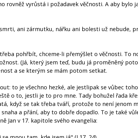
ho rovněž vyrůstá i požadavek věčnosti. A aby bylo j
 smrti, ani zármutku, nářku ani bolesti už nebude, p
ě třeba pohřbít, chceme-li přemýšlet o věčnosti. To 
ožnost. (Já, který jsem teď, budu já proměněný poto
šenost a se kterým se mám potom setkat.
ut: to je všechno hezké, ale jestlipak se vůbec toho
ještě o to, jestli je to pro mne. Tady bohužel řada kř
tá, když se tak třeba tváří, protože to není jenom m
 snaha a přání, aby to dobře dopadlo. To je také vůl
asně Jan v 17. kapitole svého evangelia:
li se mnou tam, kde jsem já" (J 17, 24).