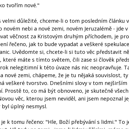
cko tvořím nové."
 velmi důležité, chceme-li o tom posledním článku v
o novém nebi a nové zemi, novém Jeruzalémě - jde v
ávat věčnost za Kristovým druhým příchodem, je pro
ení řečeno, jak to bude vypadat a veškeré spekulac
anic. Uvědomte si, chcete-li si tuto věc představit n
 které máte s tímto světem, čili zase si člověk před
krok nelegitimní k této úvaze nás nic neopravňuje. T
 a nové zemi, chápeme, že je tu nějaká souvislost, ty
 veškeré tvorstvo. Dnešními slovy v tom nejširším 
ní. Prostě to, co má být obnoveno, je skutečně všec
ovou věc, kterou jsem neviděl, ani jsem nepoznal je
 byl úplný nesmysl.
je k tomu řečeno: "Hle, Boží přebývání s lidmi." To j