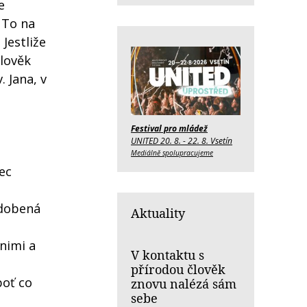
e
 To na
Jestliže
člověk
. Jana, v
Festival pro mládež
UNITED 20. 8. - 22. 8. Vsetín
Mediálně spolupracujeme
ec
zdobená
Aktuality
 nimi a
V kontaktu s
přírodou člověk
boť co
znovu nalézá sám
sebe