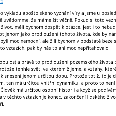
ko
 výkladu apoštolského vyznání víry a jsme u posled
lidně uvědomme, že máme žít věčně. Pokud si toto ve
 život, měli bychom dospět k otázce, jestli to nebud
vot jenom jako prodloužení tohoto života, kde by n
yli moc nemocní, ale žili bychom v podstatě beze s
o vztazích, pak by nás to ani moc nepřitahovalo.
ropulos) a právě to prodloužení pozemského života 
rotože tenhle svět, ve kterém žijeme, a vztahy, kter
 k snesení jenom určitou dobu. Protože totiž, to je d
em, ten má určitou vnitřní dynamiku, a proto to není
lověk má určitou osobní historii a když se podívá
 a v těchto vztazích je konec, zakončení lidského živ
í.