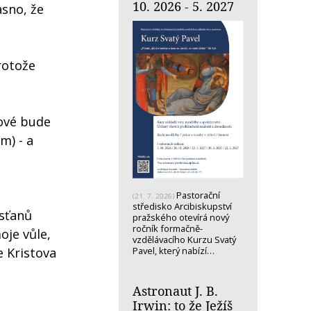
10. 2026 - 5. 2027
asno, že
rotože
nové bude
m) - a
Pastorační
(21. 7. 2026)
středisko Arcibiskupství
esťanů
pražského otevírá nový
ročník formačně-
oje vůle,
vzdělávacího Kurzu Svatý
Pavel, který nabízí…
e Kristova
Astronaut J. B.
Irwin: to že Ježíš