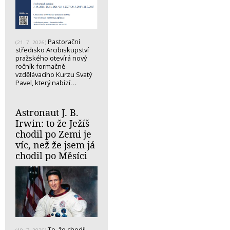
Pastorační
(21. 7. 2026)
středisko Arcibiskupství
pražského otevírá nový
ročník formačně-
vzdělávacího Kurzu Svatý
Pavel, který nabízí…
Astronaut J. B.
Irwin: to že Ježíš
chodil po Zemi je
víc, než že jsem já
chodil po Měsíci
To, že chodil