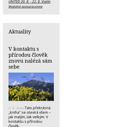
UNITED 20. 8. - 22. 8. Vsetín
Mediálně spolupracujeme
Aktuality
V kontaktu s
přírodou člověk
znovu nalézá sám
sebe
Tato překrásná
(7. 8. 2026)
„kniha“ se otevírá všem –
jak malým, tak velkým. V
kontaktu s přírodou
člověk…