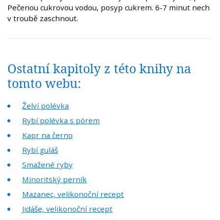
Pečenou cukrovou vodou, posyp cukrem. 6-7 minut nech
v troubě zaschnout.
Ostatní kapitoly z této knihy na
tomto webu:
Želví polévka
Rybí polévka s pórem
Kapr na černo
Rybí guláš
Smažené ryby
Minoritský perník
Mazanec, velikonoční recept
Jidáše, velikonoční recept