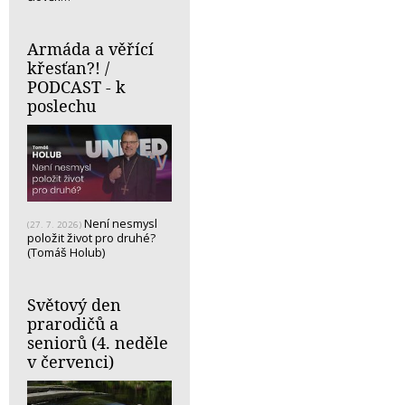
Armáda a věřící
křesťan?! /
PODCAST - k
poslechu
Není nesmysl
(27. 7. 2026)
položit život pro druhé?
(Tomáš Holub)
Světový den
prarodičů a
seniorů (4. neděle
v červenci)