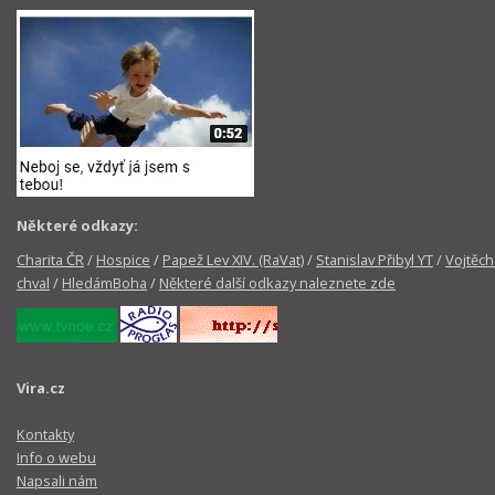
Některé odkazy:
Charita ČR
/
Hospice
/
Papež Lev XIV. (RaVat)
/
Stanislav Přibyl YT
/
Vojtěch
chval
/
HledámBoha
/
Některé další odkazy naleznete zde
Vira.cz
Kontakty
Info o webu
Napsali nám