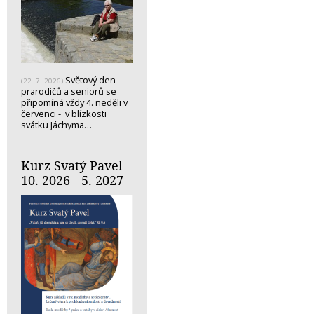
Světový den
(22. 7. 2026)
prarodičů a seniorů se
připomíná vždy 4. neděli v
červenci - v blízkosti
svátku Jáchyma…
Kurz Svatý Pavel
10. 2026 - 5. 2027