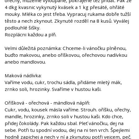
ořechy, můžeme vyloupané, pokrájené též přidat. Pak ze
4 dkg kvasnic vykynutý kvásek a 1 kg přesáté, ohřáté
mouky. Mléka co jest třeba. Vypracuj rukama dobře tužší
těsto a nech zkynout. Zkynuté rozděl na 8 kusů. Vyválej
podlouhlé šišky.
Rozplácni každou a plň.
Velmi důležitá poznámka: Chceme-li vánočku plněnou,
buďto makovou, anebo oříškovou, ořechovou nadívkou
anebo mandlovou.
Maková nádívka:
Vaříme vodu, cukr, trochu sádla, přidáme mletý mák,
zrnko soli, hrozinky. Svaříme v hustou kaši.
Oříšková - ořechová - mándlová náplň:
Cukr, vodu, kousek másla vaříme. Strouh. oříšku, ořechy,
mandle, hrozinky, zrnko soli v hustou kaši. Kdo chce,
přidej čokolády. Pak každou sbal. Pleť vánočku, dej na
sebe. Potři tu spodní vodou, dej na ni ten vrch. Špejlemi
hodně zapichej a nech v ní a zkynutou potři vejcem, peč.