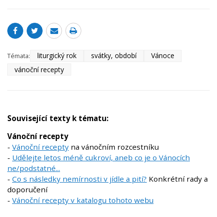
liturgický rok
svátky, období
Vánoce
Témata:
vánoční recepty
Související texty k tématu:
Vánoční recepty
-
Vánoční recepty
na vánočním rozcestníku
-
Udělejte letos méně cukroví, aneb co je o Vánocích
ne/podstatné...
-
Co s následky nemírnosti v jídle a pití?
Konkrétní rady a
doporučení
-
Vánoční recepty v katalogu tohoto webu