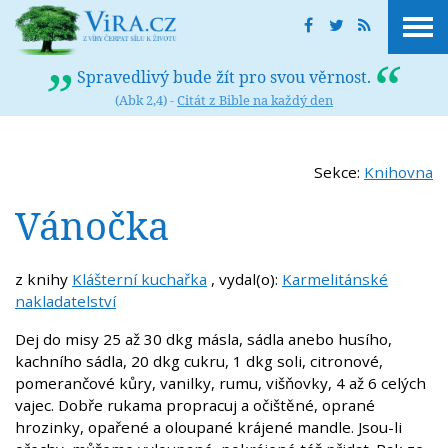
Spravedlivý bude žít pro svou věrnost.
(Abk 2,4) -
Citát z Bible na každý den
Sekce:
Knihovna
Vánočka
z knihy
Klášterní kuchařka
, vydal(o):
Karmelitánské
nakladatelství
Dej do misy 25 až 30 dkg másla, sádla anebo husího,
kachního sádla, 20 dkg cukru, 1 dkg soli, citronové,
pomerančové kůry, vanilky, rumu, višňovky, 4 až 6 celých
vajec. Dobře rukama propracuj a očištěné, oprané
hrozinky, opařené a oloupané krájené mandle. Jsou-li