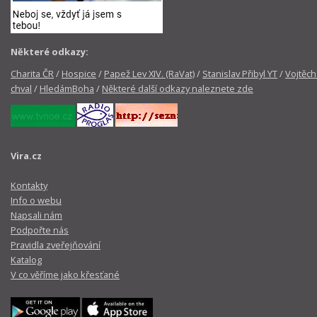
Některé odkazy:
Charita ČR
/
Hospice
/
Papež Lev XIV. (RaVat)
/
Stanislav Přibyl YT
/
Vojtěch
chval
/
HledámBoha
/
Některé další odkazy naleznete zde
Vira.cz
Kontakty
Info o webu
Napsali nám
Podpořte nás
Pravidla zveřejňování
Katalog
V co věříme jako křesťané