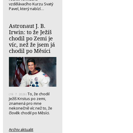
vzdělávacího Kurzu Svatý
Pavel, který nabízí…
Astronaut J. B.
Irwin: to že Ježíš
chodil po Zemi je
víc, než že jsem já
chodil po Měsíci
To, že chodil
(19. 7. 2026)
Ježíš Kristus po zemi,
znamená pro mne
nekonečně víc než to, že
člověk chodil po Měsíci.
Archiv aktualit