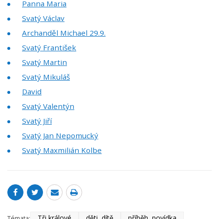
Panna Maria
Svatý Václav
Archanděl Michael 29.9.
Svatý František
Svatý Martin
Svatý Mikuláš
David
Svatý Valentýn
Svatý Jiří
Svatý Jan Nepomucký
Svatý Maxmilián Kolbe
Tři králové
děti, dítě
příběh, povídka
Témata: