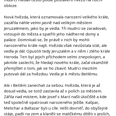
obloze.
Nová hvězda, která oznamovala narození velkého krále,
zazářila náhle velmi jasně nad velikým městem
Jeruzalémem, jako by je vedla. Tři mudrci se zaradovali,
vstoupili do města a spatřili jeho nádherné domy a
paláce. Domnívali se, že právě v nich by mohli
narozeného krále najít. Hvězda však nezůstala stát, ale
vedla je dál. Opustili tedy Jeruzalém a v něm i zlého krále
Heroda. Ten byl jejich příchodem velmi znepokojen, a
jakmile zaslechl, že hledají nového krále, začal okamžitě
přemýšlet o tom, jak se ho zbavit. Mudrci mezitím
putovali dál za hvězdou. Vedla je k městu Betlému.
Ale i Betlém zanechali za sebou. Hvězda, která je až
dosud vedla, se totiž zastavila až v polích za městem.
Zářila nad místem, kde Josef s Marií našli útočiště a kde
teď společně opatrovali narozeného Ježíše. Kašpar,
Melichar a Baltazar byli u cíle. Vešli dovnitř, do obyčejné
stáje, padli na zem a klaněli se maličkému dítěti v jeslích,