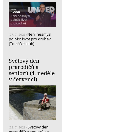
Není nesmysl
(27. 7. 2026)
položit život pro druhé?
(Tomáš Holub)
Světový den
prarodičů a
seniorů (4. neděle
v červenci)
Světový den
(22. 7. 2026)
prarodičů a seniorů se