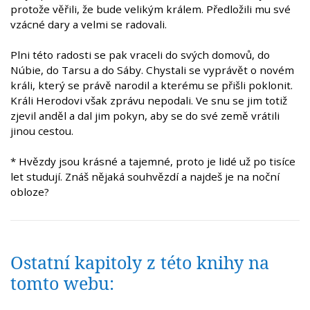
protože věřili, že bude velikým králem. Předložili mu své
vzácné dary a velmi se radovali.
Plni této radosti se pak vraceli do svých domovů, do
Núbie, do Tarsu a do Sáby. Chystali se vyprávět o novém
králi, který se právě narodil a kterému se přišli poklonit.
Králi Herodovi však zprávu nepodali. Ve snu se jim totiž
zjevil anděl a dal jim pokyn, aby se do své země vrátili
jinou cestou.
* Hvězdy jsou krásné a tajemné, proto je lidé už po tisíce
let studují. Znáš nějaká souhvězdí a najdeš je na noční
obloze?
Ostatní kapitoly z této knihy na
tomto webu: