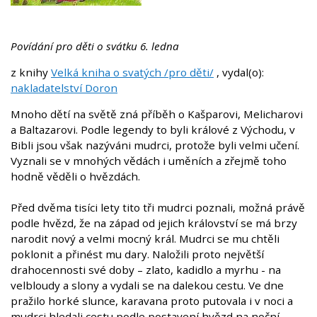
Povídání pro děti o svátku 6. ledna
z knihy
Velká kniha o svatých /pro děti/
, vydal(o):
nakladatelství Doron
Mnoho dětí na světě zná příběh o Kašparovi, Melicharovi
a Baltazarovi. Podle legendy to byli králové z Východu, v
Bibli jsou však nazýváni mudrci, protože byli velmi učení.
Vyznali se v mnohých vědách i uměních a zřejmě toho
hodně věděli o hvězdách.
Před dvěma tisíci lety tito tři mudrci poznali, možná právě
podle hvězd, že na západ od jejich království se má brzy
narodit nový a velmi mocný král. Mudrci se mu chtěli
poklonit a přinést mu dary. Naložili proto největší
drahocennosti své doby – zlato, kadidlo a myrhu - na
velbloudy a slony a vydali se na dalekou cestu. Ve dne
pražilo horké slunce, karavana proto putovala i v noci a
mudrci hledali cestu podle postavení hvězd na noční