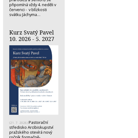
připomíná vždy 4. neděli v
červenci - v blízkosti
svátku Jáchyma…
Kurz Svatý Pavel
10. 2026 - 5. 2027
Pastorační
(21. 7. 2026)
středisko Arcibiskupství
pražského otevírá nový
ročník formačně-