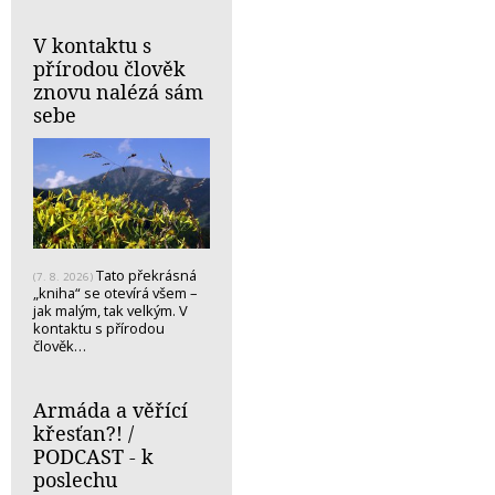
V kontaktu s
přírodou člověk
znovu nalézá sám
sebe
Tato překrásná
(7. 8. 2026)
„kniha“ se otevírá všem –
jak malým, tak velkým. V
kontaktu s přírodou
člověk…
Armáda a věřící
křesťan?! /
PODCAST - k
poslechu