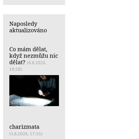
Naposledy
aktualizováno
Co mám dělat,
když nezmůžu nic
dělat?
(6.8.2026,
10:28)
charizmata
(5.8.2026, 17:55)