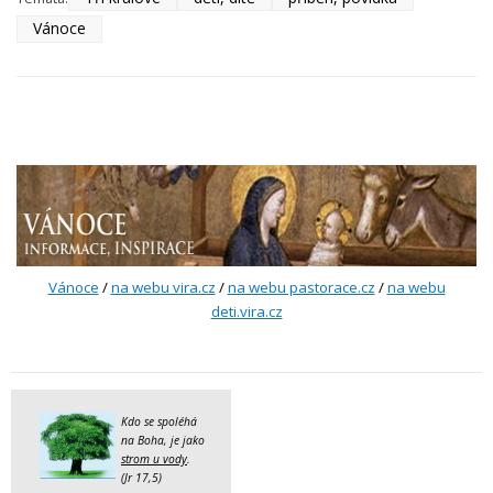
Vánoce
Vánoce
/
na webu vira.cz
/
na webu pastorace.cz
/
na webu
deti.vira.cz
Kdo se spoléhá
na Boha, je jako
strom u vody
.
(Jr 17,5)