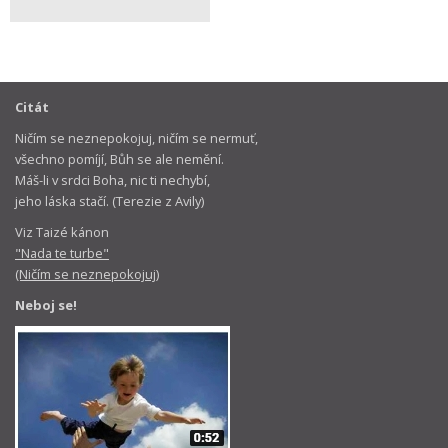
Citát
Ničím se neznepokojuj, ničím se nermuť,
všechno pomíjí, Bůh se ale nemění.
Máš-li v srdci Boha, nic ti nechybí,
jeho láska stačí. (Terezie z Avily)
Viz Taizé kánon
"Nada te turbe"
(Ničím se neznepokojuj)
Neboj se!