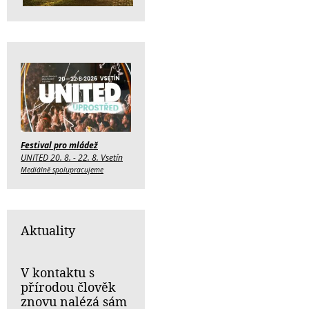
Festival pro mládež
UNITED 20. 8. - 22. 8. Vsetín
Mediálně spolupracujeme
Aktuality
V kontaktu s
přírodou člověk
znovu nalézá sám