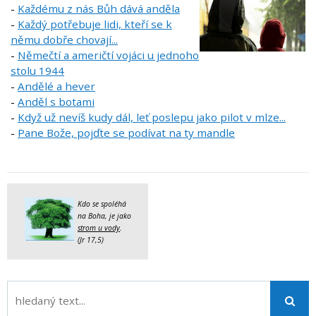
-
Každému z nás Bůh dává anděla
-
Každý potřebuje lidi, kteří se k
němu dobře chovají...
-
Němečtí a američtí vojáci u jednoho
stolu 1944
-
Andělé a hever
-
Anděl s botami
-
K
dyž už nevíš kudy dál, leť poslepu jako pilot v mlze...
-
Pane Bože, pojďte se podívat na ty mandle
Kdo se spoléhá
na Boha, je jako
strom u vody
.
(Jr 17,5)