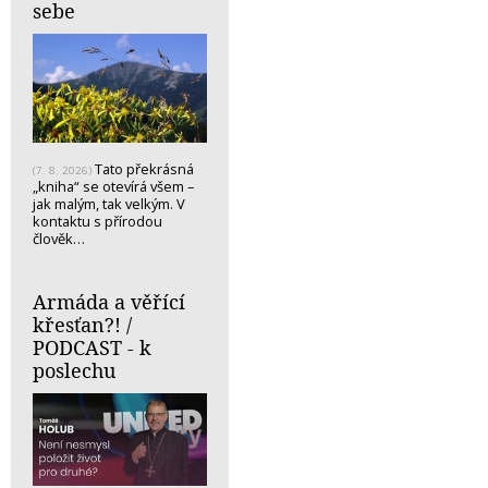
sebe
Tato překrásná
(7. 8. 2026)
„kniha“ se otevírá všem –
jak malým, tak velkým. V
kontaktu s přírodou
člověk…
Armáda a věřící
křesťan?! /
PODCAST - k
poslechu