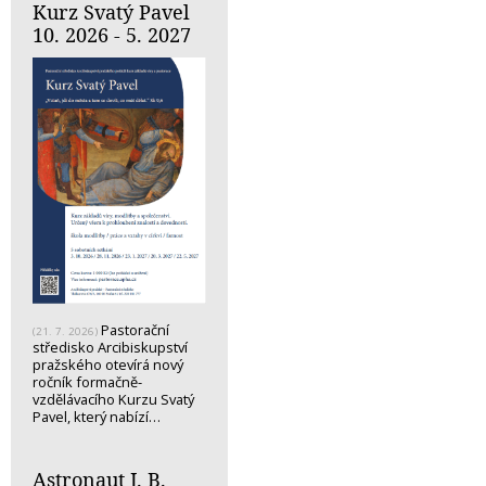
Kurz Svatý Pavel
10. 2026 - 5. 2027
Pastorační
(21. 7. 2026)
středisko Arcibiskupství
pražského otevírá nový
ročník formačně-
vzdělávacího Kurzu Svatý
Pavel, který nabízí…
Astronaut J. B.