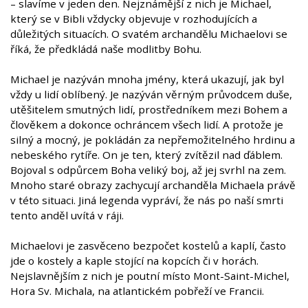
– slavíme v jeden den. Nejznámější z nich je Michael,
který se v Bibli vždycky objevuje v rozhodujících a
důležitých situacích. O svatém archandělu Michaelovi se
říká, že předkládá naše modlitby Bohu.
Michael je nazýván mnoha jmény, která ukazují, jak byl
vždy u lidí oblíbený. Je nazýván věrným průvodcem duše,
utěšitelem smutných lidí, prostředníkem mezi Bohem a
člověkem a dokonce ochráncem všech lidí. A protože je
silný a mocný, je pokládán za nepřemožitelného hrdinu a
nebeského rytíře. On je ten, který zvítězil nad ďáblem.
Bojoval s odpůrcem Boha veliký boj, až jej svrhl na zem.
Mnoho staré obrazy zachycují archanděla Michaela právě
v této situaci. Jiná legenda vypráví, že nás po naší smrti
tento anděl uvítá v ráji.
Michaelovi je zasvěceno bezpočet kostelů a kaplí, často
jde o kostely a kaple stojící na kopcích či v horách.
Nejslavnějším z nich je poutní místo Mont-Saint-Michel,
Hora Sv. Michala, na atlantickém pobřeží ve Francii.