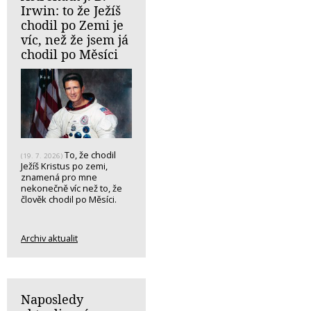
Irwin: to že Ježíš
chodil po Zemi je
víc, než že jsem já
chodil po Měsíci
To, že chodil
(19. 7. 2026)
Ježíš Kristus po zemi,
znamená pro mne
nekonečně víc než to, že
člověk chodil po Měsíci.
Archiv aktualit
Naposledy