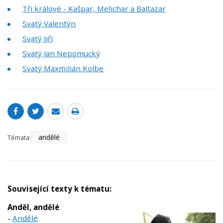
Tři králové - Kašpar, Melichar a Baltazar
Svatý Valentýn
Svatý Jiří
Svatý Jan Nepomucký
Svatý Maxmilián Kolbe
andělé
Témata:
Související texty k tématu:
Anděl, andělé
-
Andělé