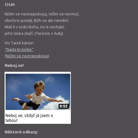
Citát
Ničím se neznepokojuj, ničím se nermuť,
všechno pomíjí, Bůh se ale nemění.
Máš-li v srdci Boha, nic ti nechybí,
jeho láska stačí. (Terezie z Avily)
Viz Taizé kánon
"Nada te turbe"
(Ničím se neznepokojuj)
Neboj se!
Některé odkazy: