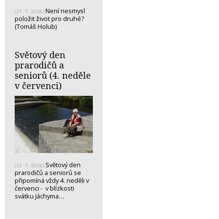
Není nesmysl
(27. 7. 2026)
položit život pro druhé?
(Tomáš Holub)
Světový den
prarodičů a
seniorů (4. neděle
v červenci)
Světový den
(22. 7. 2026)
prarodičů a seniorů se
připomíná vždy 4. neděli v
červenci - v blízkosti
svátku Jáchyma…