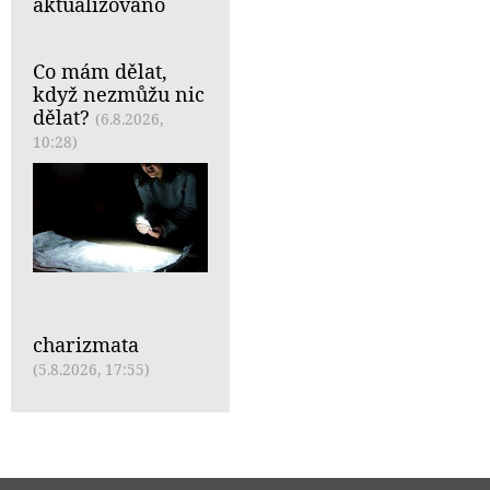
aktualizováno
Co mám dělat,
když nezmůžu nic
dělat?
(6.8.2026,
10:28)
charizmata
(5.8.2026, 17:55)