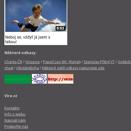
Některé odkazy:
Charita ČR
/
Hospice
/
Papež Lev XIV. (RaVat)
/
Stanislav Přibyl YT
/
Vojtěch
chval
/
HledámBoha
/
Některé další odkazy naleznete zde
Vira.cz
Kontakty
Info o webu
Napsali nám
Podpořte nás