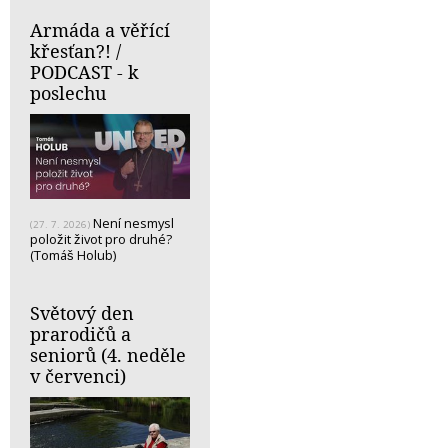
Armáda a věřící
křesťan?! /
PODCAST - k
poslechu
Není nesmysl
(27. 7. 2026)
položit život pro druhé?
(Tomáš Holub)
Světový den
prarodičů a
seniorů (4. neděle
v červenci)