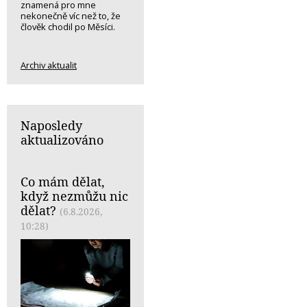
znamená pro mne
nekonečně víc než to, že
člověk chodil po Měsíci.
Archiv aktualit
Naposledy
aktualizováno
Co mám dělat,
když nezmůžu nic
dělat?
(6.8.2026,
10:28)