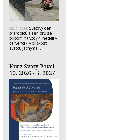
Světový den
(22. 7. 2026)
prarodičů a seniorů se
připomíná vždy 4. neděli v
červenci - v blízkosti
svátku Jáchyma…
Kurz Svatý Pavel
10. 2026 - 5. 2027