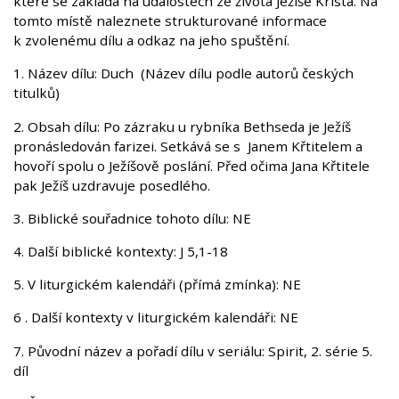
které se zakládá na událostech ze života Ježíše Krista. Na
tomto místě naleznete strukturované informace
k zvolenému dílu a odkaz na jeho spuštění.
1. Název dílu: Duch (Název dílu podle autorů českých
titulků)
2. Obsah dílu: Po zázraku u rybníka Bethseda je Ježíš
pronásledován farizei. Setkává se s Janem Křtitelem a
hovoří spolu o Ježíšově poslání. Před očima Jana Křtitele
pak Ježíš uzdravuje posedlého.
3. Biblické souřadnice tohoto dílu: NE
4. Další biblické kontexty: J 5,1-18
5. V liturgickém kalendáři (přímá zmínka): NE
6 . Další kontexty v liturgickém kalendáři: NE
7. Původní název a pořadí dílu v seriálu: Spirit, 2. série 5.
díl