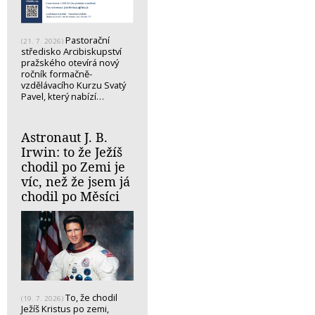
Pastorační
(21. 7. 2026)
středisko Arcibiskupství
pražského otevírá nový
ročník formačně-
vzdělávacího Kurzu Svatý
Pavel, který nabízí…
Astronaut J. B.
Irwin: to že Ježíš
chodil po Zemi je
víc, než že jsem já
chodil po Měsíci
To, že chodil
(19. 7. 2026)
Ježíš Kristus po zemi,