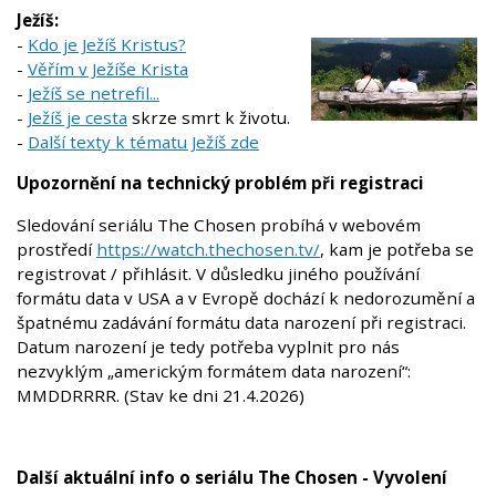
Ježíš:
-
Kdo je Ježíš Kristus?
-
Věřím v Ježíše Krista
-
Ježíš se netrefil...
-
Ježíš je cesta
skrze smrt k životu.
-
Další texty k tématu Ježíš zde
Upozornění na technický problém při registraci
Sledování seriálu The Chosen probíhá v webovém
prostředí
https://watch.thechosen.tv/
, kam je potřeba se
registrovat / přihlásit. V důsledku jiného používání
formátu data v USA a v Evropě dochází k nedorozumění a
špatnému zadávání formátu data narození při registraci.
Datum narození je tedy potřeba vyplnit pro nás
nezvyklým „americkým formátem data narození“:
MMDDRRRR. (Stav ke dni 21.4.2026)
Další aktuální info o seriálu The Chosen - Vyvolení