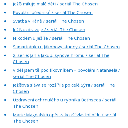
Ježíš miluje malé děti / seriál The Chosen
Povolání učedníků / seriál The Chosen
Svatba v Káně / seriál The Chosen
Ježíš uzdravuje / seriál The Chosen
Nikodém u Ježíše / seriál The Chosen
Samaritánka u Jákobovy studny / seriál The Chosen
2. série: Jan a Jakub, synové hromu / seriál The
Chosen
Viděl jsem tě pod fíkovníkem – povolání Natanaela /
seriál The Chosen
Ježíšova sláva se rozšířila po celé Sýrii / seriál The
Chosen
Uzdravení ochrnulého u rybníka Bethseda / seriál
The Chosen
Marie Magdalská opět zakouší vlastní bídu / seriál
The Chosen