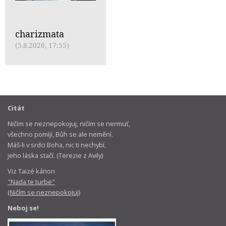
charizmata
(5.8.2026, 17:55)
Citát
Ničím se neznepokojuj, ničím se nermuť,
všechno pomíjí, Bůh se ale nemění.
Máš-li v srdci Boha, nic ti nechybí,
jeho láska stačí. (Terezie z Avily)
Viz Taizé kánon
"Nada te turbe"
(Ničím se neznepokojuj)
Neboj se!