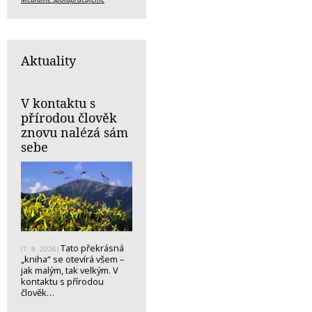
Aktuality
V kontaktu s
přírodou člověk
znovu nalézá sám
sebe
Tato překrásná
(7. 8. 2026)
„kniha“ se otevírá všem –
jak malým, tak velkým. V
kontaktu s přírodou
člověk…