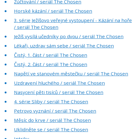
Zúčtování / seriál The Chosen
Horské kázání / seriál The Chosen
3. série Ježíšovo veřejné vystoupení - Kázání na hoře
/ seriál The Chosen
Ježíš vysílá učedníky po dvou / seriál The Chosen
Lékaři, uzdrav sám sebe / seriál The Chosen
Čistý, 1. část / seriál The Chosen
Čistý, 2. část / seriál The Chosen
Napětí ve stanovém městečku / seriál The Chosen
Uzdravení hluchého / seriál The Chosen
Nasycení pěti tisíců / seriál The Chosen
4. série Sliby / seriál The Chosen
Petrovo vyznání / seriál The Chosen
Měsíc do krve / seriál The Chosen
Uklidněte se / seriál The Chosen
Intriky