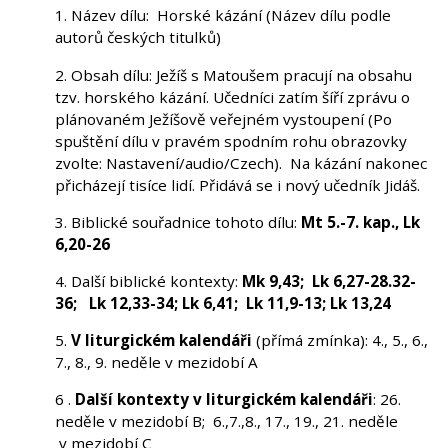
1. Název dílu: Horské kázání (Název dílu podle
autorů českých titulků)
2. Obsah dílu: Ježíš s Matoušem pracují na obsahu
tzv. horského kázání. Učedníci zatím šíří zprávu o
plánovaném Ježíšově veřejném vystoupení (Po
spuštění dílu v pravém spodním rohu obrazovky
zvolte: Nastavení/audio/Czech). Na kázání nakonec
přicházejí tisíce lidí. Přidává se i nový učedník Jidáš.
3. Biblické souřadnice tohoto dílu:
Mt 5.-7. kap., Lk
6,20-26
4. Další biblické kontexty:
Mk 9,43; Lk 6,27-28.32-
36; Lk 12,33-34; Lk 6,41; Lk 11,9-13; Lk 13,24
5.
V liturgickém kalendáři
(přímá zmínka): 4., 5., 6.,
7., 8., 9. neděle v mezidobí A
6 .
Další kontexty v liturgickém kalendáři
: 26.
neděle v mezidobí B; 6.,7.,8., 17., 19., 21. neděle
v mezidobí C