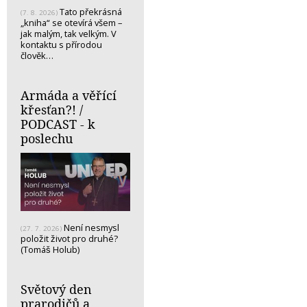
Tato překrásná
(7. 8. 2026)
„kniha“ se otevírá všem –
jak malým, tak velkým. V
kontaktu s přírodou
člověk…
Armáda a věřící
křesťan?! /
PODCAST - k
poslechu
Není nesmysl
(27. 7. 2026)
položit život pro druhé?
(Tomáš Holub)
Světový den
prarodičů a