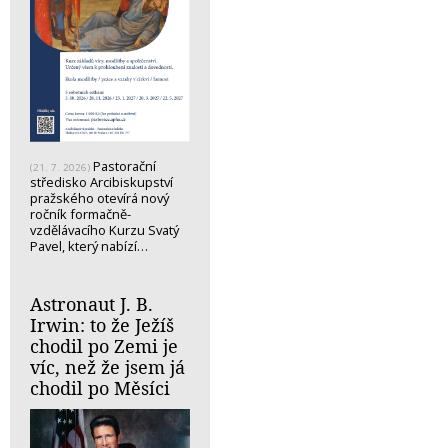
Pastorační
(21. 7. 2026)
středisko Arcibiskupství
pražského otevírá nový
ročník formačně-
vzdělávacího Kurzu Svatý
Pavel, který nabízí…
Astronaut J. B.
Irwin: to že Ježíš
chodil po Zemi je
víc, než že jsem já
chodil po Měsíci