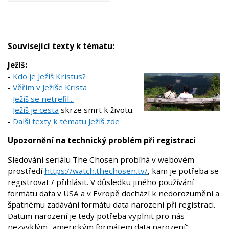
Související texty k tématu:
Ježíš:
-
Kdo je Ježíš Kristus?
-
Věřím v Ježíše Krista
-
Ježíš se netrefil...
-
Ježíš je cesta
skrze smrt k životu.
-
Další texty k tématu Ježíš zde
Upozornění na technický problém při registraci
Sledování seriálu The Chosen probíhá v webovém
prostředí
https://watch.thechosen.tv/
, kam je potřeba se
registrovat / přihlásit. V důsledku jiného používání
formátu data v USA a v Evropě dochází k nedorozumění a
špatnému zadávání formátu data narození při registraci.
Datum narození je tedy potřeba vyplnit pro nás
nezvyklým „americkým formátem data narození“: