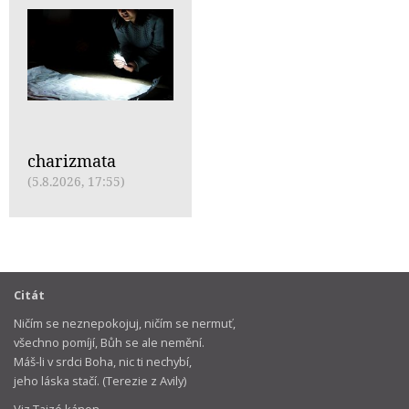
charizmata
(5.8.2026, 17:55)
Citát
Ničím se neznepokojuj, ničím se nermuť,
všechno pomíjí, Bůh se ale nemění.
Máš-li v srdci Boha, nic ti nechybí,
jeho láska stačí. (Terezie z Avily)