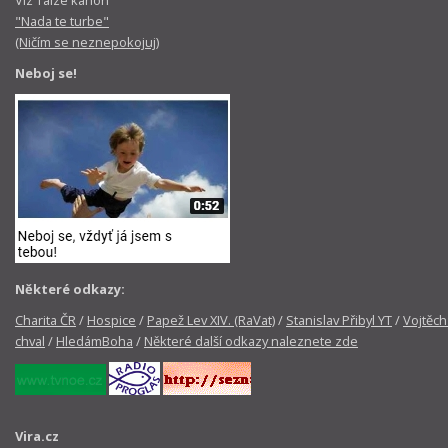
Viz Taizé kánon
"Nada te turbe"
(Ničím se neznepokojuj)
Neboj se!
Některé odkazy:
Charita ČR
/
Hospice
/
Papež Lev XIV. (RaVat)
/
Stanislav Přibyl YT
/
Vojtěch
chval
/
HledámBoha
/
Některé další odkazy naleznete zde
Vira.cz