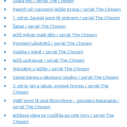
Svatá noc / seriál The Chosen
Pastýři při narození Ježíše Krista / seriál The Chosen
1. série: Zavolal jsem tě jménem / seriál The Chosen
Šabat / seriál The Chosen
Ježíš miluje malé děti / seriál The Chosen
Povolání učedníků / seriál The Chosen
Svatba v Káně / seriál The Chosen
Ježíš uzdravuje / seriál The Chosen
Nikodém u Ježíše / seriál The Chosen
Samaritánka u Jákobovy studny / seriál The Chosen
2. série: Jan a Jakub, synové hromu / seriál The
Chosen
Viděl jsem tě pod fíkovníkem – povolání Natanaela /
seriál The Chosen
Ježíšova sláva se rozšířila po celé Sýrii / seriál The
Chosen