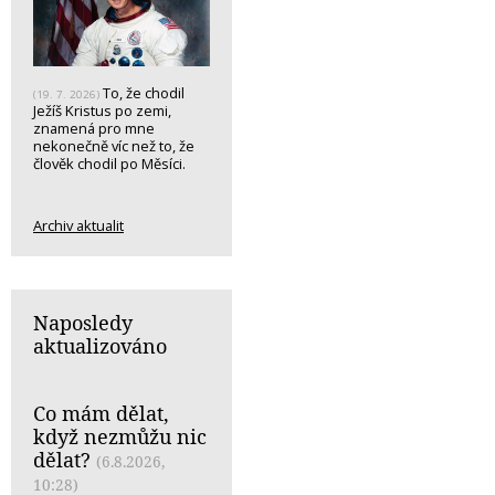
To, že chodil
(19. 7. 2026)
Ježíš Kristus po zemi,
znamená pro mne
nekonečně víc než to, že
člověk chodil po Měsíci.
Archiv aktualit
Naposledy
aktualizováno
Co mám dělat,
když nezmůžu nic
dělat?
(6.8.2026,
10:28)