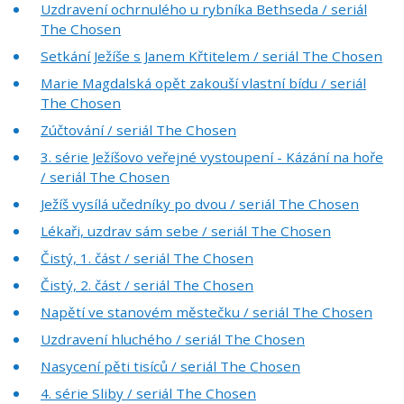
Uzdravení ochrnulého u rybníka Bethseda / seriál
The Chosen
Setkání Ježíše s Janem Křtitelem / seriál The Chosen
Marie Magdalská opět zakouší vlastní bídu / seriál
The Chosen
Zúčtování / seriál The Chosen
3. série Ježíšovo veřejné vystoupení - Kázání na hoře
/ seriál The Chosen
Ježíš vysílá učedníky po dvou / seriál The Chosen
Lékaři, uzdrav sám sebe / seriál The Chosen
Čistý, 1. část / seriál The Chosen
Čistý, 2. část / seriál The Chosen
Napětí ve stanovém městečku / seriál The Chosen
Uzdravení hluchého / seriál The Chosen
Nasycení pěti tisíců / seriál The Chosen
4. série Sliby / seriál The Chosen