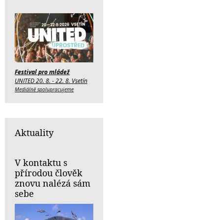
Festival pro mládež
UNITED 20. 8. - 22. 8. Vsetín
Mediálně spolupracujeme
Aktuality
V kontaktu s
přírodou člověk
znovu nalézá sám
sebe