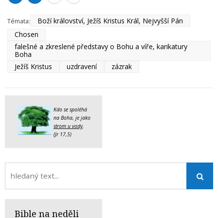
Boží království, Ježíš Kristus Král, Nejvyšší Pán
Témata:
Chosen
falešné a zkreslené představy o Bohu a víře, karikatury
Boha
Ježíš Kristus
uzdravení
zázrak
Kdo se spoléhá
na Boha, je jako
strom u vody
.
(Jr 17,5)
Bible na neděli