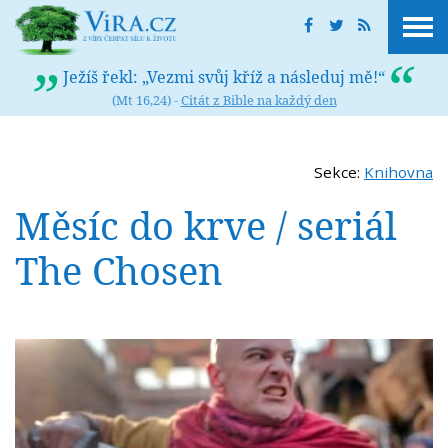
Ježíš řekl: „Vezmi svůj kříž a následuj mě!“
(Mt 16,24) -
Citát z Bible na každý den
Sekce:
Knihovna
Měsíc do krve / seriál
The Chosen