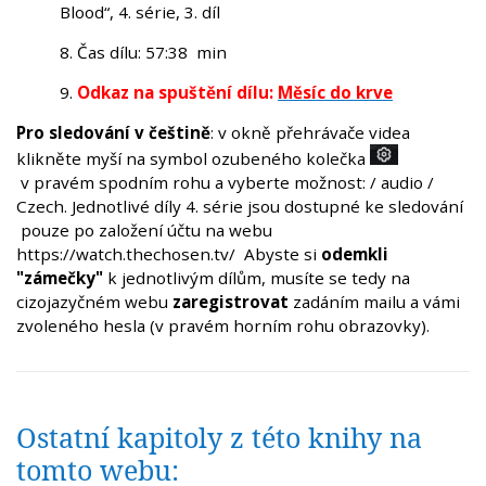
Blood“, 4. série, 3. díl
8. Čas dílu: 57:38 min
9.
Odkaz na spuštění dílu:
Měsíc do krve
Pro sledování v češtině
: v okně přehrávače videa
klikněte myší na symbol ozubeného kolečka
v pravém spodním rohu a vyberte možnost: / audio /
Czech. Jednotlivé díly 4. série jsou dostupné ke sledování
pouze po založení účtu na webu
https://watch.thechosen.tv/ Abyste si
odemkli
"zámečky"
k jednotlivým dílům, musíte se tedy na
cizojazyčném webu
zaregistrovat
zadáním mailu a vámi
zvoleného hesla (v pravém horním rohu obrazovky).
Ostatní kapitoly z této knihy na
tomto webu: