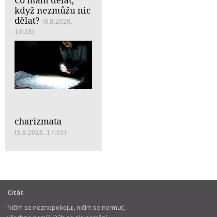
Co mám dělat,
když nezmůžu nic
dělat?
(6.8.2026,
10:28)
charizmata
(5.8.2026, 17:55)
Citát
Ničím se neznepokojuj, ničím se nermuť,