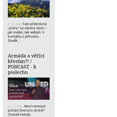
Tato překrásná
(7. 8. 2026)
„kniha“ se otevírá všem –
jak malým, tak velkým. V
kontaktu s přírodou
člověk…
Armáda a věřící
křesťan?! /
PODCAST - k
poslechu
Není nesmysl
(27. 7. 2026)
položit život pro druhé?
(Tomáš Holub)