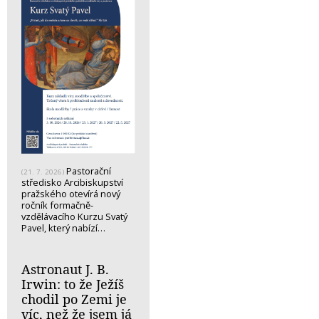
Pastorační
(21. 7. 2026)
středisko Arcibiskupství
pražského otevírá nový
ročník formačně-
vzdělávacího Kurzu Svatý
Pavel, který nabízí…
Astronaut J. B.
Irwin: to že Ježíš
chodil po Zemi je
víc, než že jsem já