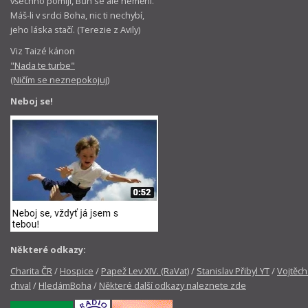
všechno pomíjí, Bůh se ale nemění.
Máš-li v srdci Boha, nic ti nechybí,
jeho láska stačí. (Terezie z Avily)
Viz Taizé kánon
"Nada te turbe"
(Ničím se neznepokojuj)
Neboj se!
Některé odkazy:
Charita ČR
/
Hospice
/
Papež Lev XIV. (RaVat)
/
Stanislav Přibyl YT
/
Vojtěch
chval
/
HledámBoha
/
Některé další odkazy naleznete zde