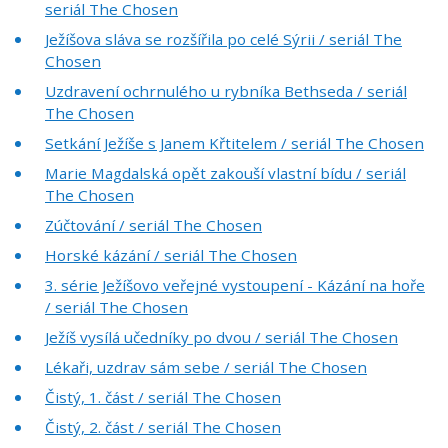
seriál The Chosen
Ježíšova sláva se rozšířila po celé Sýrii / seriál The
Chosen
Uzdravení ochrnulého u rybníka Bethseda / seriál
The Chosen
Setkání Ježíše s Janem Křtitelem / seriál The Chosen
Marie Magdalská opět zakouší vlastní bídu / seriál
The Chosen
Zúčtování / seriál The Chosen
Horské kázání / seriál The Chosen
3. série Ježíšovo veřejné vystoupení - Kázání na hoře
/ seriál The Chosen
Ježíš vysílá učedníky po dvou / seriál The Chosen
Lékaři, uzdrav sám sebe / seriál The Chosen
Čistý, 1. část / seriál The Chosen
Čistý, 2. část / seriál The Chosen