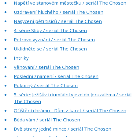
Napětí ve stanovém městečku / seriál The Chosen
Uzdravení hluchého / seriál The Chosen
Nasycení pěti tisíců / seriál The Chosen
4. série Sliby / seriál The Chosen
Petrovo vyznání / seriál The Chosen
Uklidněte se / seriál The Chosen
Intriky
Věnování / seriál The Chosen
Poslední znamení / seriál The Chosen
Pokorný / seriál The Chosen
5. série: Ježíšův triumfální vjezd do Jeruzaléma / seriál
The Chosen
Očištění chrámu - Dům z karet / seriál The Chosen
Běda vám / seriál The Chosen
Dvě strany jedné mince / seriál The Chosen