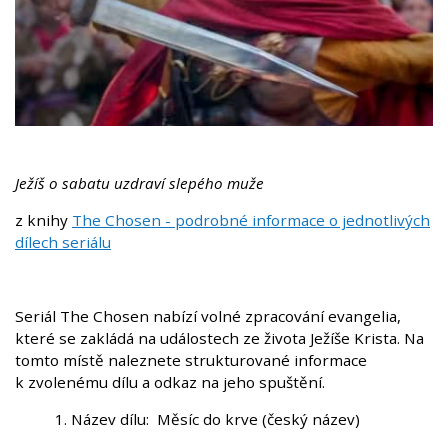
Ježíš o sabatu uzdraví slepého muže
z knihy
The Chosen - podrobné informace o jednotlivých
dílech seriálu
Seriál The Chosen nabízí volné zpracování evangelia,
které se zakládá na událostech ze života Ježíše Krista. Na
tomto místě naleznete strukturované informace
k zvolenému dílu a odkaz na jeho spuštění.
1. Název dílu: Měsíc do krve (český název)