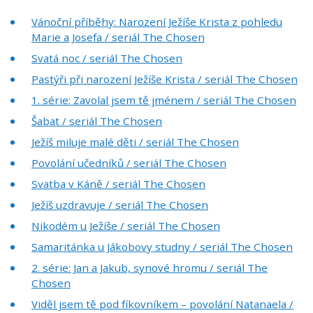
Vánoční příběhy: Narození Ježíše Krista z pohledu
Marie a Josefa / seriál The Chosen
Svatá noc / seriál The Chosen
Pastýři při narození Ježíše Krista / seriál The Chosen
1. série: Zavolal jsem tě jménem / seriál The Chosen
Šabat / seriál The Chosen
Ježíš miluje malé děti / seriál The Chosen
Povolání učedníků / seriál The Chosen
Svatba v Káně / seriál The Chosen
Ježíš uzdravuje / seriál The Chosen
Nikodém u Ježíše / seriál The Chosen
Samaritánka u Jákobovy studny / seriál The Chosen
2. série: Jan a Jakub, synové hromu / seriál The
Chosen
Viděl jsem tě pod fíkovníkem – povolání Natanaela /