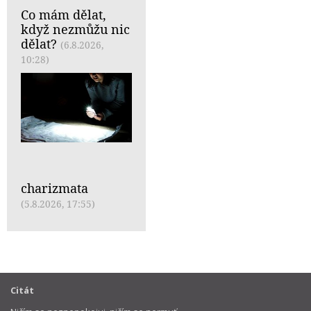
Co mám dělat,
když nezmůžu nic
dělat?
(6.8.2026,
10:28)
charizmata
(5.8.2026, 17:55)
Citát