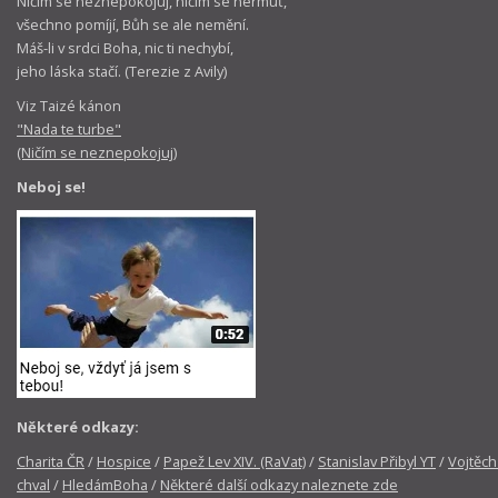
Ničím se neznepokojuj, ničím se nermuť,
všechno pomíjí, Bůh se ale nemění.
Máš-li v srdci Boha, nic ti nechybí,
jeho láska stačí. (Terezie z Avily)
Viz Taizé kánon
"Nada te turbe"
(Ničím se neznepokojuj)
Neboj se!
Některé odkazy:
Charita ČR
/
Hospice
/
Papež Lev XIV. (RaVat)
/
Stanislav Přibyl YT
/
Vojtěch
chval
/
HledámBoha
/
Některé další odkazy naleznete zde