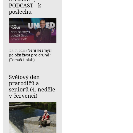
PODCAST - k
poslechu
Není nesmysl
(27. 7. 2026)
položit život pro druhé?
(Tomáš Holub)
Světový den
prarodičů a
seniorů (4. neděle
v červenci)