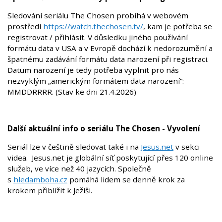
Sledování seriálu The Chosen probíhá v webovém
prostředí
https://watch.thechosen.tv/
, kam je potřeba se
registrovat / přihlásit. V důsledku jiného používání
formátu data v USA a v Evropě dochází k nedorozumění a
špatnému zadávání formátu data narození při registraci.
Datum narození je tedy potřeba vyplnit pro nás
nezvyklým „americkým formátem data narození“:
MMDDRRRR. (Stav ke dni 21.4.2026)
Další aktuální info o seriálu The Chosen - Vyvolení
Seriál lze v češtině sledovat také i na
Jesus.net
v sekci
videa. Jesus.net je globální síť poskytující přes 120 online
služeb, ve více než 40 jazycích. Společně
s
hledamboha.cz
pomáhá lidem se denně krok za
krokem přiblížit k Ježíši.