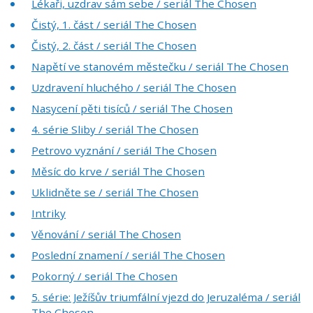
Lékaři, uzdrav sám sebe / seriál The Chosen
Čistý, 1. část / seriál The Chosen
Čistý, 2. část / seriál The Chosen
Napětí ve stanovém městečku / seriál The Chosen
Uzdravení hluchého / seriál The Chosen
Nasycení pěti tisíců / seriál The Chosen
4. série Sliby / seriál The Chosen
Petrovo vyznání / seriál The Chosen
Měsíc do krve / seriál The Chosen
Uklidněte se / seriál The Chosen
Intriky
Věnování / seriál The Chosen
Poslední znamení / seriál The Chosen
Pokorný / seriál The Chosen
5. série: Ježíšův triumfální vjezd do Jeruzaléma / seriál
The Chosen