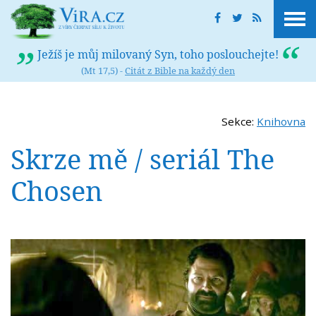
Ježíš je můj milovaný Syn, toho poslouchejte!
(Mt 17,5) -
Citát z Bible na každý den
Sekce:
Knihovna
Skrze mě / seriál The
Chosen