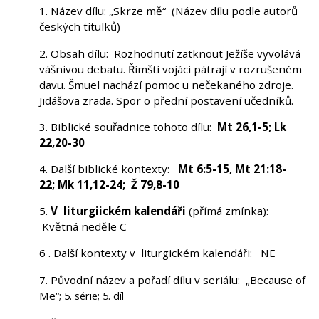
1. Název dílu: „Skrze mě“ (Název dílu podle autorů
českých titulků)
2. Obsah dílu: Rozhodnutí zatknout Ježíše vyvolává
vášnivou debatu. Římští vojáci pátrají v rozrušeném
davu. Šmuel nachází pomoc u nečekaného zdroje.
Jidášova zrada. Spor o přední postavení učedníků.
3. Biblické souřadnice tohoto dílu:
Mt 26,1-5; Lk
22,20-30
4. Další biblické kontexty:
Mt 6:5-15, Mt 21:18-
22; Mk 11,12-24; Ž 79,8-10
5.
V liturgiickém kalendáři
(přímá zmínka):
Květná neděle C
6 . Další kontexty v liturgickém kalendáři: NE
7. Původní název a pořadí dílu v seriálu: „Because of
Me“
; 5. série; 5. díl