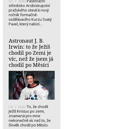
Pastorační
(21. 7. 2026)
středisko Arcibiskupství
pražského otevírá nový
ročník formačně-
vzdělávacího Kurzu Svatý
Pavel, který nabízí…
Astronaut J. B.
Irwin: to že Ježíš
chodil po Zemi je
víc, než že jsem já
chodil po Měsíci
To, že chodil
(19. 7. 2026)
Ježíš Kristus po zemi,
znamená pro mne
nekonečně víc než to, že
člověk chodil po Měsíci.