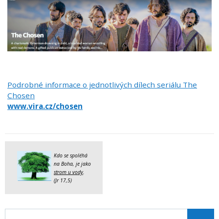
Podrobné informace o jednotlivých dílech seriálu The
Chosen
www.vira.cz/chosen
Kdo se spoléhá
na Boha, je jako
strom u vody
.
(Jr 17,5)