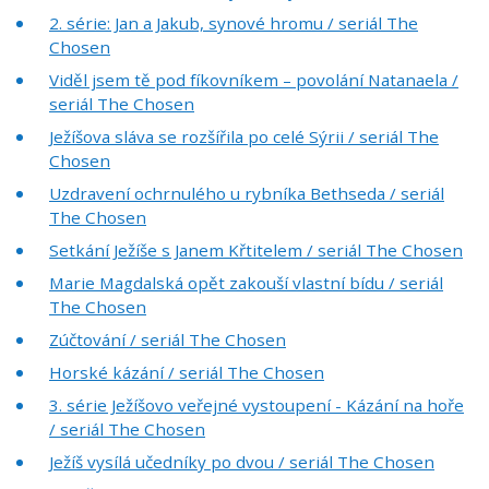
2. série: Jan a Jakub, synové hromu / seriál The
Chosen
Viděl jsem tě pod fíkovníkem – povolání Natanaela /
seriál The Chosen
Ježíšova sláva se rozšířila po celé Sýrii / seriál The
Chosen
Uzdravení ochrnulého u rybníka Bethseda / seriál
The Chosen
Setkání Ježíše s Janem Křtitelem / seriál The Chosen
Marie Magdalská opět zakouší vlastní bídu / seriál
The Chosen
Zúčtování / seriál The Chosen
Horské kázání / seriál The Chosen
3. série Ježíšovo veřejné vystoupení - Kázání na hoře
/ seriál The Chosen
Ježíš vysílá učedníky po dvou / seriál The Chosen