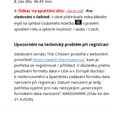
8. čas dílu: 46:45 min
9.
Odkaz na spuštění dílu:
„
Skrze mě
“
Pro
sledování v češtině:
v okně přehrávače videa klikněte
myší na symbol ozubeného kolečka
v pravém
spodním rohu a vyberte možnost: / audio / Czech.
Upozornění na technický problém při registraci
Sledování seriálu The Chosen probíhá v webovém
prostředí
https://watch.thechosen.tv/
, kam je
potřeba se registrovat / přihlásit. V důsledku jiného
používání formátu data v USA a v Evropě dochází
k nedorozumění a špatnému zadávání formátu data
narození při registraci. Datum narození je tedy
potřeba vyplnit pro nás nezvyklým „americkým
formátem data narození“: MMDDRRRR. (Stav ke dni
21.4.2026)