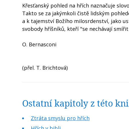
Křesťanský pohled na hřích naznačuje slovo
Takto se za jakýmkoli čistě lidským pohledem
a k tajemství Božího milosrdenství, jako 
svobody hříšníků, kteří "se nechávají smířit
O. Bernasconi
(přel. T. Brichtová)
Ostatní kapitoly z této k
Ztráta smyslu pro hřích
Hřích v bibli