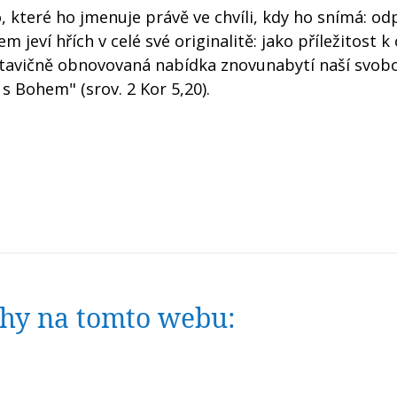
, které ho jmenuje právě ve chvíli, kdy ho snímá: od
 jeví hřích v celé své originalitě: jako příležitost k
ustavičně obnovovaná nabídka znovunabytí naší svob
 s Bohem" (srov. 2 Kor 5,20).
nihy na tomto webu: