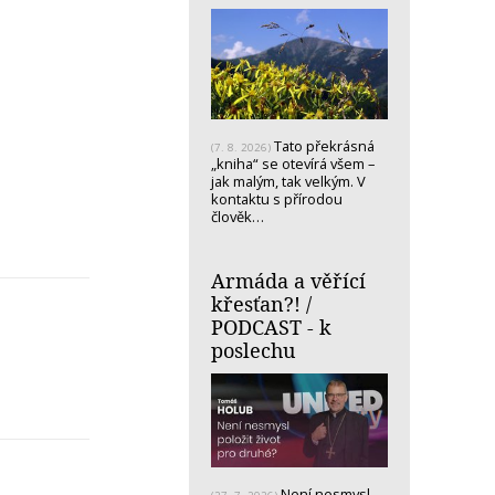
Tato překrásná
(7. 8. 2026)
„kniha“ se otevírá všem –
jak malým, tak velkým. V
kontaktu s přírodou
člověk…
Armáda a věřící
křesťan?! /
PODCAST - k
poslechu
Není nesmysl