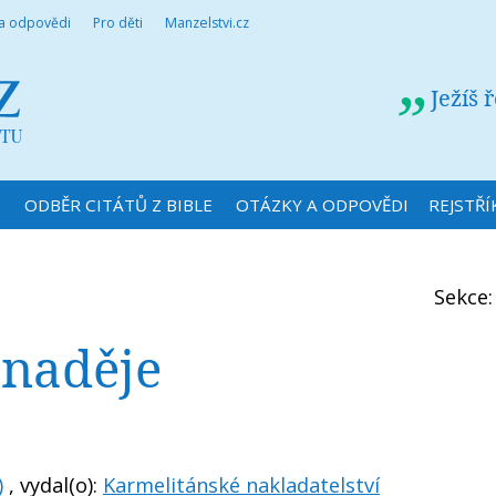
 a odpovědi
Pro děti
Manzelstvi.cz
Ježíš 
N
ODBĚR CITÁTŮ Z BIBLE
OTÁZKY A ODPOVĚDI
REJSTŘÍ
Sekce
 naděje
)
, vydal(o):
Karmelitánské nakladatelství