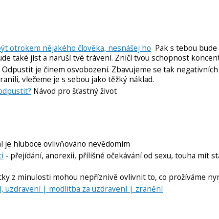
 být otrokem nějakého člověka, nesnášej ho
Pak s tebou bude 
ude také jíst a naruší tvé trávení. Zničí tvou schopnost koncent
Odpustit je činem osvobození. Zbavujeme se tak negativních
anili, vlečeme je s sebou jako těžký náklad.
odpustit?
Návod pro šťastný život
í je hluboce ovlivňováno nevědomím
ti
- přejídání, anorexii, přílišné očekávání od sexu, touha mít stá
ky z minulosti mohou nepříznivě ovlivnit to, co prožíváme nyn
, uzdravení | modlitba za uzdravení | zranění