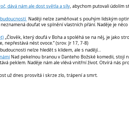
č, dává nám ale dost světla a síly
, abychom putovali údolím st
e budoucností
Naději nelze zaměňovat s pouhým lidským opt
 neznamená doufat ve splnění vlastních přání. Naděje je něco 
t)
„Člověk, který doufá v Boha a spoléhá se na něj, je jako str
, nepřestává nést ovoce.” (srov. Jr 17, 7-8)
budoucnosti nelze hledět s klidem, ale s nadějí…
 námi
Nad pekelnou branou v Danteho Božské komedii, stojí ná
tává peklem. Naděje nám ale vlévá vnitřní život. Otvírá nás pr
t už dnes prosvítá i skrze zlo, trápení a smrt.