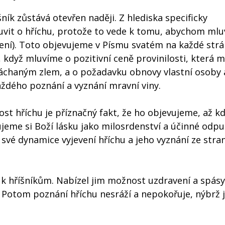
íšník zůstává otevřen naději. Z hlediska specificky
vit o hříchu, protože to vede k tomu, abychom mluv
ení). Toto objevujeme v Písmu svatém na každé strá
é, když mluvíme o pozitivní ceně provinilosti, která 
chaným zlem, a o požadavku obnovy vlastní osoby 
aždého poznání a vyznání mravní viny.
st hříchu je příznačný fakt, že ho objevujeme, až kd
me si Boží lásku jako milosrdenství a účinné odpu
své dynamice vyjevení hříchu a jeho vyznání ze stra
k hříšníkům. Nabízel jim možnost uzdravení a spásy,
al. Potom poznání hříchu nesráží a nepokořuje, nýbrž 