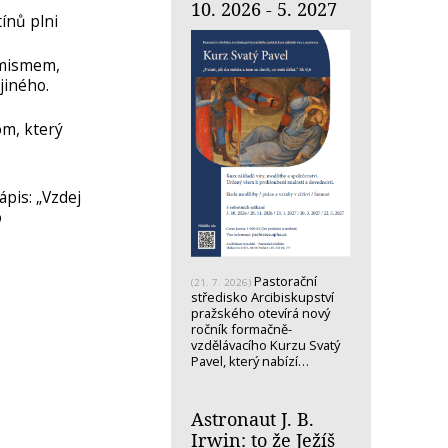
10. 2026 - 5. 2027
ínů plni
imismem,
jiného.
om, který
pis: „Vzdej
o
Pastorační
(21. 7. 2026)
středisko Arcibiskupství
pražského otevírá nový
ročník formačně-
vzdělávacího Kurzu Svatý
Pavel, který nabízí…
Astronaut J. B.
Irwin: to že Ježíš