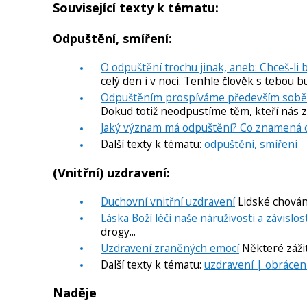
Související texty k tématu:
Odpuštění, smíření:
O odpuštění trochu jinak, aneb: Chceš-li
celý den i v noci. Tenhle člověk s tebou b
Odpuštěním prospíváme především sobě
Dokud totiž neodpustíme těm, kteří nás zr
Jaký význam má odpuštění? Co znamená 
Další texty k tématu:
odpuštění, smíření
(Vnitřní) uzdravení:
Duchovní vnitřní uzdravení
Lidské chován
Láska Boží léčí naše náruživosti a závislos
drogy...
Uzdravení zraněných emocí
Některé zážit
Další texty k tématu:
uzdravení | obrácení
Naděje