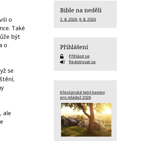
Bible na neděli
ili o
2. 8. 2026
,
9. 8. 2026
nce. Také
může být
a o
Přihlášení
Přihlásit se
Registrovat se
yž se
štění,
ny
Křesťanské letní kempy
pro mládež 2026
 ale
je