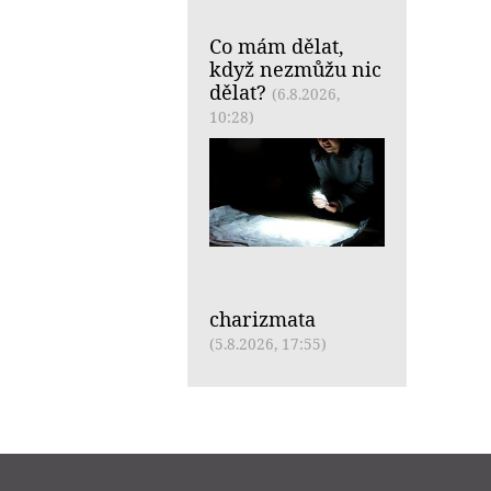
Co mám dělat,
když nezmůžu nic
dělat?
(6.8.2026,
10:28)
charizmata
(5.8.2026, 17:55)