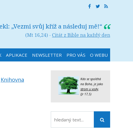
řekl: „Vezmi svůj kříž a následuj mě!“
(Mt 16,24) -
Citát z Bible na každý den
K
APLIKACE
NEWSLETTER
PRO VÁS
O WEBU
:
Knihovna
Kdo se spoléhá
na Boha, je jako
strom u vody
.
(Jr 17,5)