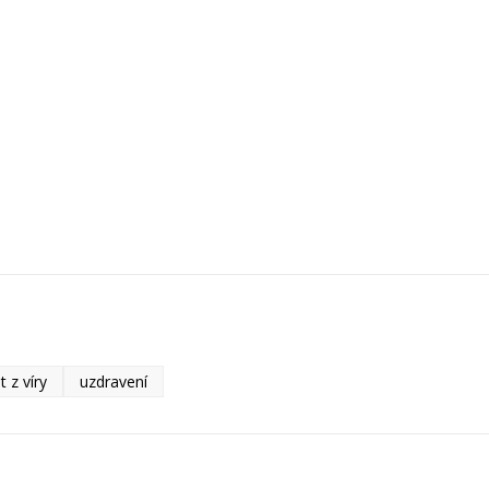
t z víry
uzdravení