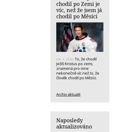
chodil po Zemi je
víc, než že jsem já
chodil po Měsíci
To, že chodil
(19. 7. 2026)
Ježíš Kristus po zemi,
znamená pro mne
nekonečně víc než to, že
člověk chodil po Měsíci.
Archiv aktualit
Naposledy
aktualizováno