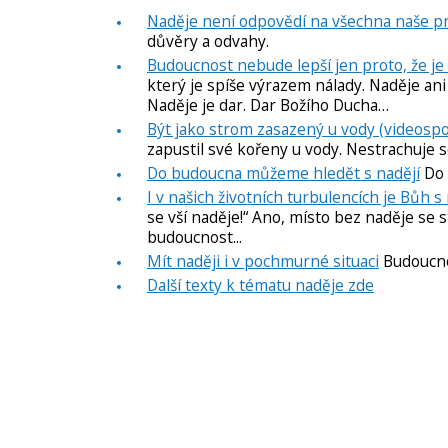
Naděje není odpovědí na všechna naše pro
důvěry a odvahy.
Budoucnost nebude lepší jen proto, že j
který je spíše výrazem nálady. Naděje ani
Naděje je dar. Dar Božího Ducha…
Být jako strom zasazený u vody (videospo
zapustil své kořeny u vody. Nestrachuje se
Do budoucna můžeme hledět s nadějí
Do 
I v našich životních turbulencích je Bůh s
se vší naděje!“ Ano, místo bez naděje se s
budoucnost...
Mít naději i v pochmurné situaci
Budoucnos
Další texty k tématu naděje zde