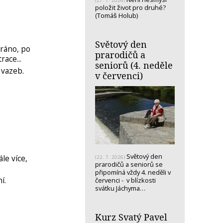
(27. 7. 2026)
položit život pro druhé?
(Tomáš Holub)
Světový den
ráno, po
prarodičů a
race...
seniorů (4. neděle
 vazeb.
v červenci)
Světový den
le více,
(22. 7. 2026)
prarodičů a seniorů se
připomíná vždy 4. neděli v
í.
červenci - v blízkosti
svátku Jáchyma…
Kurz Svatý Pavel