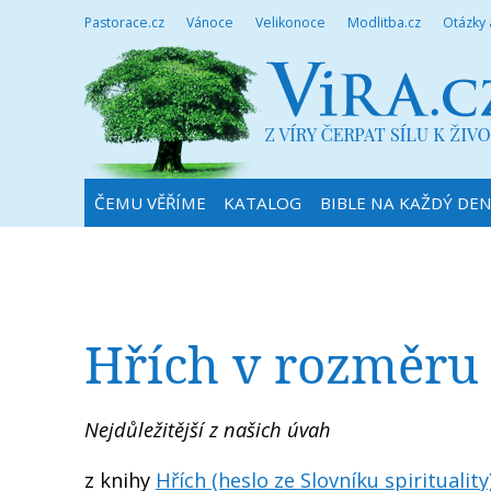
Pastorace.cz
Vánoce
Velikonoce
Modlitba.cz
Otázky
ČEMU VĚŘÍME
KATALOG
BIBLE NA KAŽDÝ DE
Hřích v rozměru
Nejdůležitější z našich úvah
z knihy
Hřích (heslo ze Slovníku spirituality