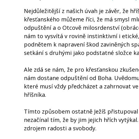
Nejdůležitější z našich úvah je závěr, že hř
křesťanského můžeme říci, že má smysl mlu
odpuštění a o Otcově milosrdenství (obrác
nám to vysvítá v rovině instinktivní i etick
podnětem k napravení škod zaviněných spá
setkání s druhými jako podstatné složce k
Ale zdá se nám, že pro křesťanskou zkušeno
nám dostane odpuštění od Boha. Uvědomuje
které musí vždy předcházet a zahrnovat ve 
hříšníka.
Tímto způsobem ostatně Ježíš přistupoval 
nezačínal tím, že by jim jejich hřích vytýk
zdrojem radosti a svobody.