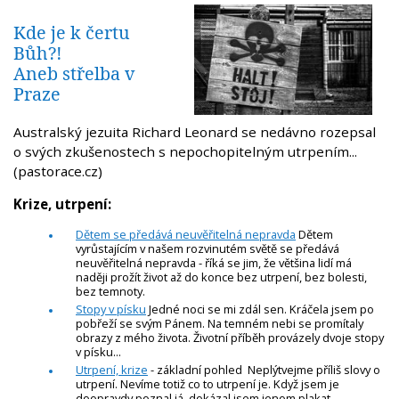
Kde je k čertu
Bůh?!
Aneb střelba v
Praze
Australský jezuita Richard Leonard se nedávno rozepsal
o svých zkušenostech s nepochopitelným utrpením...
(pastorace.cz)
Krize, utrpení:
Dětem se předává neuvěřitelná nepravda
Dětem
vyrůstajícím v našem rozvinutém světě se předává
neuvěřitelná nepravda - říká se jim, že většina lidí má
naději prožít život až do konce bez utrpení, bez bolesti,
bez temnoty.
Stopy v písku
Jedné noci se mi zdál sen. Kráčela jsem po
pobřeží se svým Pánem. Na temném nebi se promítaly
obrazy z mého života. Životní příběh provázely dvoje stopy
v písku...
Utrpení, krize
- základní pohled Neplýtvejme příliš slovy o
utrpení. Nevíme totiž co to utrpení je. Když jsem je
doopravdy poznal já, dokázal jsem jenom plakat.