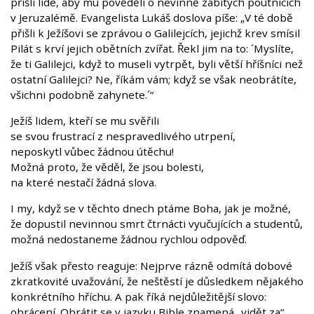
přišli lidé, aby mu pověděli o nevinně zabitých poutnících
v Jeruzalémě. Evangelista Lukáš doslova píše: „V té době
přišli k Ježíšovi se zprávou o Galilejcích, jejichž krev smísil
Pilát s krví jejich obětních zvířat. Řekl jim na to: ´Myslíte,
že ti Galilejci, když to museli vytrpět, byli větší hříšníci než
ostatní Galilejci? Ne, říkám vám; když se však neobrátíte,
všichni podobně zahynete.´“
Ježíš lidem, kteří se mu svěřili
se svou frustrací z nespravedlivého utrpení,
neposkytl vůbec žádnou útěchu!
Možná proto, že věděl, že jsou bolesti,
na které nestačí žádná slova.
I my, když se v těchto dnech ptáme Boha, jak je možné,
že dopustil nevinnou smrt čtrnácti vyučujících a studentů,
možná nedostaneme žádnou rychlou odpověď.
Ježíš však přesto reaguje: Nejprve rázně odmítá dobové
zkratkovité uvažování, že neštěstí je důsledkem nějakého
konkrétního hříchu. A pak říká nejdůležitější slovo:
obrácení. Obrátit se v jazyku Bible znamená „vidět za“.