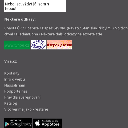
Některé odkazy:
Charita ČR
/
Hospice
/
Papež Lev XIV. (RaVat)
/
Stanislav Přibyl YT
/
Vojtěch
chval
/
HledámBoha
/
Některé další odkazy naleznete zde
Vira.cz
Kontakty
Info o webu
Napsali nám
Podpořte nás
Pravidla zveřejňování
Katalog
V co věříme jako křesťané