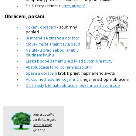
Další texty k tématu:
krize, utrpení
Obrácení, pokání:
Pokání, obrácení
- souhrnný
pohled
Je možné se změnit a obrátit?
Člověk může změnit svůj osud
Na útěku před sebou, aneb v
bludném kruhu
Láska k sobě samému je základ životní kreativity
Absolutizace toho, co není absolutní
Spása a obrácení
krok k přijetí naplněného života.
Pokud nechápeme, co je hřích
, nejsme schopni obrácení...
Další texty k tématu obrácení, pokání, uzdravení zde
Kdo se spoléhá
na Boha, je jako
strom u vody
.
(Jr 17,5)