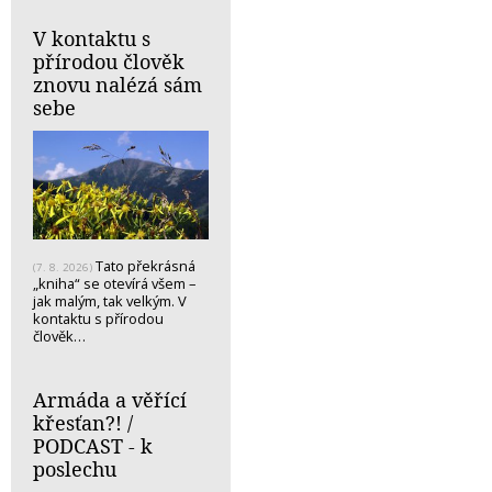
V kontaktu s
přírodou člověk
znovu nalézá sám
sebe
Tato překrásná
(7. 8. 2026)
„kniha“ se otevírá všem –
jak malým, tak velkým. V
kontaktu s přírodou
člověk…
Armáda a věřící
křesťan?! /
PODCAST - k
poslechu