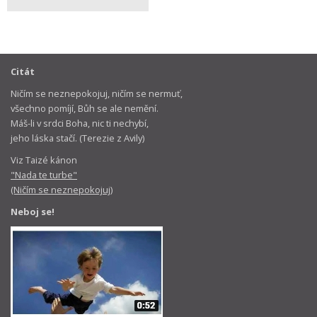
Citát
Ničím se neznepokojuj, ničím se nermuť,
všechno pomíjí, Bůh se ale nemění.
Máš-li v srdci Boha, nic ti nechybí,
jeho láska stačí. (Terezie z Avily)
Viz Taizé kánon
"Nada te turbe"
(Ničím se neznepokojuj)
Neboj se!