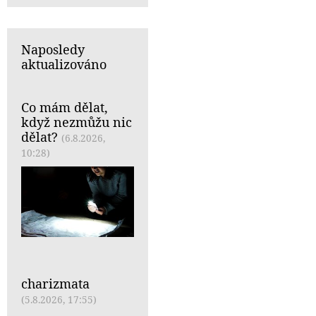
Naposledy
aktualizováno
Co mám dělat,
když nezmůžu nic
dělat?
(6.8.2026,
10:28)
charizmata
(5.8.2026, 17:55)