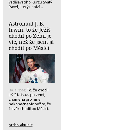
vzdělávacího Kurzu Svatý
Pavel, který nabízí…
Astronaut J. B.
Irwin: to že Ježíš
chodil po Zemi je
víc, než že jsem já
chodil po Měsíci
To, že chodil
(19. 7. 2026)
Ježíš Kristus po zemi,
znamená pro mne
nekonečně víc než to, že
člověk chodil po Měsíci.
Archiv aktualit