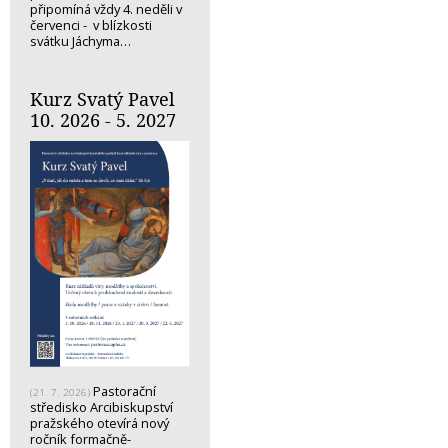
připomíná vždy 4. neděli v
červenci - v blízkosti
svátku Jáchyma…
Kurz Svatý Pavel
10. 2026 - 5. 2027
Pastorační
(21. 7. 2026)
středisko Arcibiskupství
pražského otevírá nový
ročník formačně-