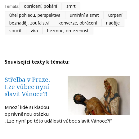
obrácení, pokání
smrt
Témata:
úhel pohledu, perspektiva
umírání a smrt
utrpení
beznaděj, zoufalství
konverze, obrácení
naděje
soucit
víra
bezmoc, omezenost
Související texty k tématu:
Střelba v Praze.
Lze vůbec nyní
slavit Vánoce?!
Mnozí lidé si kladou
oprávněnou otázku:
„Lze nyní po této události vůbec slavit Vánoce?!“