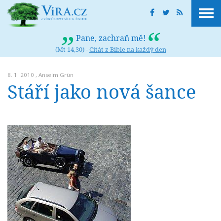
Pane, zachraň mě!
(Mt 14,30) -
Citát z Bible na každý den
8. 1. 2010 ,
Anselm Grün
Stáří jako nová šance