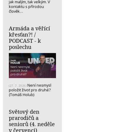
jak malým, tak velkým. V
kontaktu s přírodou
člověk…
Armáda a věřící
křesťan?! /
PODCAST - k
poslechu
Není nesmysl
(27. 7. 2026)
položit život pro druhé?
(Tomáš Holub)
Světový den
prarodičů a
seniorů (4. neděle
v červenci)