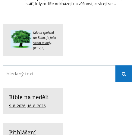
stáří, kdy rodiče odcházejí na věčnost, ztrácejí se…
Kdo se spoléhá
na Boha, je jako
strom u vody
.
(Jr 17,5)
Bible na neděli
9. 8. 2026
,
16. 8. 2026
Přihlášení