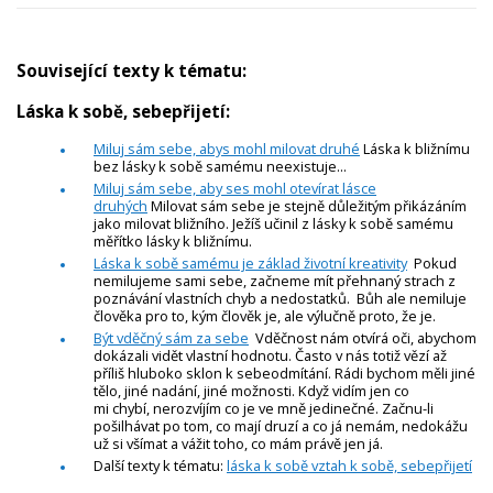
Související texty k tématu:
Láska k sobě, sebepřijetí:
Miluj sám sebe, abys mohl milovat druhé
Láska k bližnímu
bez lásky k sobě samému neexistuje...
Miluj sám sebe, aby ses mohl otevírat lásce
druhých
Milovat sám sebe je stejně důležitým přikázáním
jako milovat bližního. Ježíš učinil z lásky k sobě samému
měřítko lásky k bližnímu.
Láska k sobě samému je základ životní kreativity
Pokud
nemilujeme sami sebe, začneme mít přehnaný strach z
poznávání vlastních chyb a nedostatků. Bůh ale nemiluje
člověka pro to, kým člověk je, ale výlučně proto, že je.
Být vděčný sám za sebe
Vděčnost nám otvírá oči, abychom
dokázali vidět vlastní hodnotu. Často v nás totiž vězí až
příliš hluboko sklon k sebeodmítání. Rádi bychom měli jiné
tělo, jiné nadání, jiné možnosti. Když vidím jen co
mi chybí, nerozvíjím co je ve mně jedinečné. Začnu-li
pošilhávat po tom, co mají druzí a co já nemám, nedokážu
už si všímat a vážit toho, co mám právě jen já.
Další texty k tématu:
láska k sobě vztah k sobě, sebepřijetí