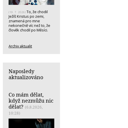
To, že chodil
(19. 7. 2026)
Ježíš Kristus po zemi,
znamená pro mne
nekonečně víc než to, že
člověk chodil po Měsíci.
Archiv aktualit
Naposledy
aktualizováno
Co mám dělat,
když nezmůžu nic
dělat?
(6.8.2026,
10:28)