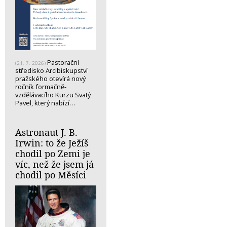
Pastorační
(21. 7. 2026)
středisko Arcibiskupství
pražského otevírá nový
ročník formačně-
vzdělávacího Kurzu Svatý
Pavel, který nabízí…
Astronaut J. B.
Irwin: to že Ježíš
chodil po Zemi je
víc, než že jsem já
chodil po Měsíci