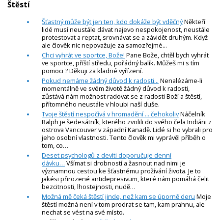
Štěstí
Šťastný může být jen ten, kdo dokáže být vděčný
Někteří
lidé musí neustále dávat najevo nespokojenost, neustále
protestovat a reptat, srovnávat se a závidět druhým. Když
ale člověk nic nepovažuje za samozřejmé...
Chci vyhrát ve sportce, Bože!
Pane Bože, chtěl bych vyhrát
ve sportce, příští středu, pořádný balík. Můžeš mi s tím
pomoci ? Děkuji za kladné vyřízení.
Pokud nemáme žádný důvod k radosti...
Nenalézáme-li
momentálně ve svém životě žádný důvod k radosti,
zůstává nám možnost radovat se z radosti Boží a štěstí,
přítomného neustále v hloubi naší duše.
Tvoje štěstí nespočívá v hromadění ... čehokoliv
Náčelník
Ralph je šedesátník, kterého zvolili do svého čela Indiáni z
ostrova Vancouver v západní Kanadě. Lidé si ho vybrali pro
jeho osobní vlastnosti. Tento člověk mi vyprávěl příběh o
tom, co…
Deset psychologů z devíti doporučuje denní
dávku…
Všímat si drobností a žasnout nad nimi je
významnou cestou ke šťastnému prožívání života. Je to
jakési přirozené antidepresivum, které nám pomáhá čelit
bezcitnosti, lhostejnosti, nudě…
Možná mě čeká štěstí jinde, než kam se úporně deru
Moje
štěstí možná není v tom prodrat se tam, kam prahnu, ale
nechat se vést na své místo.