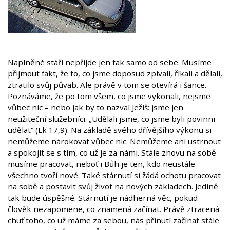
Naplněné stáří nepřijde jen tak samo od sebe. Musíme
přijmout fakt, že to, co jsme doposud zpívali, říkali a dělali,
ztratilo svůj půvab. Ale právě v tom se otevírá i šance.
Poznáváme, že po tom všem, co jsme vykonali, nejsme
vůbec nic – nebo jak by to nazval Ježíš: jsme jen
neužiteční služebníci. „Udělali jsme, co jsme byli povinni
udělat“ (Lk 17,9). Na základě svého dřívějšího výkonu si
nemůžeme nárokovat vůbec nic. Nemůžeme ani ustrnout
a spokojit se s tím, co už je za námi. Stále znovu na sobě
musíme pracovat, neboť i Bůh je ten, kdo neustále
všechno tvoří nové. Také stárnutí si žádá ochotu pracovat
na sobě a postavit svůj život na nových základech. Jedině
tak bude úspěšné. Stárnutí je nádherná věc, pokud
člověk nezapomene, co znamená začínat. Právě ztracená
chuť toho, co už máme za sebou, nás přinutí začínat stále