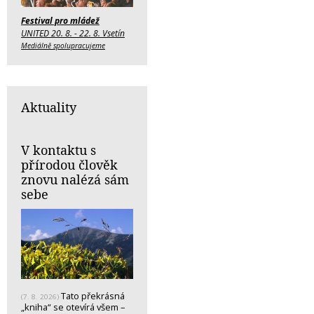
Festival pro mládež
UNITED 20. 8. - 22. 8. Vsetín
Mediálně spolupracujeme
Aktuality
V kontaktu s
přírodou člověk
znovu nalézá sám
sebe
Tato překrásná
(7. 8. 2026)
„kniha“ se otevírá všem –