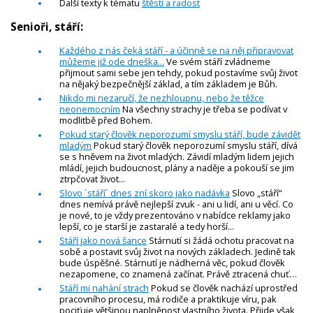
Další texty k tématu
štěstí a radost
Senioři, stáří:
Každého z nás čeká stáří - a účinně se na něj připravovat
můžeme již ode dneška...
Ve svém stáří zvládneme
přijmout sami sebe jen tehdy, pokud postavíme svůj život
na nějaký bezpečnější základ, a tím základem je Bůh.
Nikdo mi nezaručí, že nezhloupnu, nebo že těžce
neonemocním
Na všechny strachy je třeba se podívat v
modlitbě před Bohem.
Pokud starý člověk neporozumí smyslu stáří, bude závidět
mladým
Pokud starý člověk neporozumí smyslu stáří, dívá
se s hněvem na život mladých. Závidí mladým lidem jejich
mládí, jejich budoucnost, plány a naděje a pokouší se jim
ztrpčovat život...
Slovo ´stáří´ dnes zní skoro jako nadávka
Slovo „stáří“
dnes nemívá právě nejlepší zvuk - ani u lidí, ani u věcí. Co
je nové, to je vždy prezentováno v nabídce reklamy jako
lepší, co je starší je zastaralé a tedy horší...
Stáří jako nová šance
Stárnutí si žádá ochotu pracovat na
sobě a postavit svůj život na nových základech. Jedině tak
bude úspěšné. Stárnutí je nádherná věc, pokud člověk
nezapomene, co znamená začínat. Právě ztracená chuť…
Stáří mi nahání strach
Pokud se člověk nachází uprostřed
pracovního procesu, má rodiče a praktikuje víru, pak
pociťuje většinou naplněnost vlastního života. Přijde však