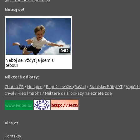
Neboj se!
Některé odkazy:
Charita ČR
/
Hospice
/
Papež Lev XIV. (RaVat)
/
Stanislav Přibyl YT
/
Vojtěch
chval
/
HledámBoha
/
Některé další odkazy naleznete zde
Vira.cz
Kontakty