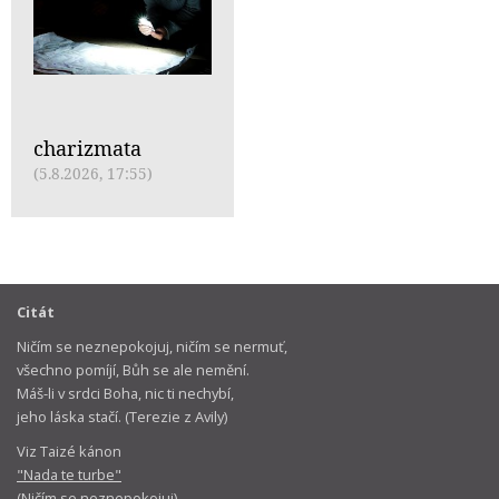
charizmata
(5.8.2026, 17:55)
Citát
Ničím se neznepokojuj, ničím se nermuť,
všechno pomíjí, Bůh se ale nemění.
Máš-li v srdci Boha, nic ti nechybí,
jeho láska stačí. (Terezie z Avily)
Viz Taizé kánon
"Nada te turbe"
(Ničím se neznepokojuj)