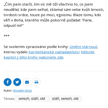
„Čím jsem starší, tím víc mě tíží všechno to, co jsem
neudělal, kde jsem selhal, zklamal sám sebe kvůli lenosti,
tvrdosti srdce, touze po moci, egoismu. Blaze tomu, kdo
věří v Boha, kterého může pokorně požádat: ‘Pane,
odpusť mi!’“
***
Se svolením zpracováno podle knihy:
Umění stárnout
,
kterou vydalo
Karmelitánské nakladatelství
.
Několik
kapitol z této knihy naleznete zde
.
Autor:
Anselm Grün
senioři, stáří, old
stáří, senioři, old
Témata: