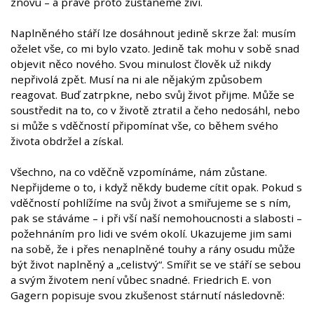
znovu – a právě proto zůstaneme živí.
Naplněného stáří lze dosáhnout jedině skrze žal: musím
oželet vše, co mi bylo vzato. Jedině tak mohu v sobě snad
objevit něco nového. Svou minulost člověk už nikdy
nepřivolá zpět. Musí na ni ale nějakým způsobem
reagovat. Buď zatrpkne, nebo svůj život přijme. Může se
soustředit na to, co v životě ztratil a čeho nedosáhl, nebo
si může s vděčností připomínat vše, co během svého
života obdržel a získal.
Všechno, na co vděčně vzpomínáme, nám zůstane.
Nepřijdeme o to, i když někdy budeme cítit opak. Pokud s
vděčností pohlížíme na svůj život a smiřujeme se s ním,
pak se stáváme – i při vší naší nemohoucnosti a slabosti –
požehnáním pro lidi ve svém okolí. Ukazujeme jim sami
na sobě, že i přes nenaplněné touhy a rány osudu může
být život naplněný a „celistvý“. Smířit se ve stáří se sebou
a svým životem není vůbec snadné. Friedrich E. von
Gagern popisuje svou zkušenost stárnutí následovně: