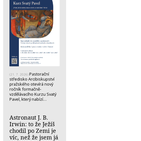
Pastorační
(21. 7. 2026)
středisko Arcibiskupství
pražského otevírá nový
ročník formačně-
vzdělávacího Kurzu Svatý
Pavel, který nabízí…
Astronaut J. B.
Irwin: to že Ježíš
chodil po Zemi je
víc, než že jsem já