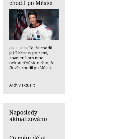
chodil po Měsíci
To, že chodil
(19. 7. 2026)
Ježíš Kristus po zemi,
znamená pro mne
nekonečně víc než to, že
člověk chodil po Měsíci.
Archiv aktualit
Naposledy
aktualizováno
Co mám dělat,