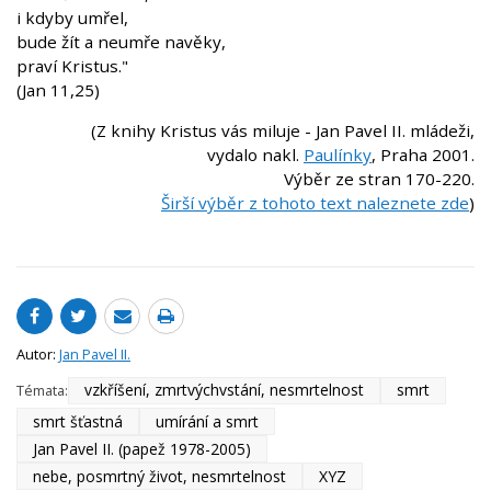
i kdyby umřel,
bude žít a neumře navěky,
praví Kristus."
(Jan 11,25)
(Z knihy Kristus vás miluje - Jan Pavel II. mládeži,
vydalo nakl.
Paulínky
, Praha 2001.
Výběr ze stran 170-220.
Širší výběr z tohoto text naleznete zde
)
Autor:
Jan Pavel II.
vzkříšení, zmrtvýchvstání, nesmrtelnost
smrt
Témata:
smrt šťastná
umírání a smrt
Jan Pavel II. (papež 1978-2005)
nebe, posmrtný život, nesmrtelnost
XYZ