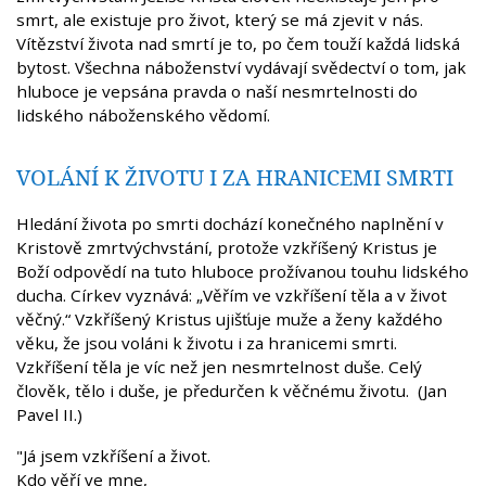
smrt, ale existuje pro život, který se má zjevit v nás.
Vítězství života nad smrtí je to, po čem touží každá lidská
bytost. Všechna náboženství vydávají svědectví o tom, jak
hluboce je vepsána pravda o naší nesmrtelnosti do
lidského náboženského vědomí.
VOLÁNÍ K ŽIVOTU I ZA HRANICEMI SMRTI
Hledání života po smrti dochází konečného naplnění v
Kristově zmrtvýchvstání, protože vzkříšený Kristus je
Boží odpovědí na tuto hluboce prožívanou touhu lidského
ducha. Církev vyznává: „Věřím ve vzkříšení těla a v život
věčný.“ Vzkříšený Kristus ujišťuje muže a ženy každého
věku, že jsou voláni k životu i za hranicemi smrti.
Vzkříšení těla je víc než jen nesmrtelnost duše. Celý
člověk, tělo i duše, je předurčen k věčnému životu. (Jan
Pavel II.)
"Já jsem vzkříšení a život.
Kdo věří ve mne,