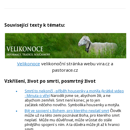
Související texty k tématu:
Velikonoce
velikonoční stránka webu vira.cz a
pastorace.cz
Vzkříšení, život po smrti, posmrtný život
Smrtí to nekončí - příběh housenky a motýla (krátké video
- Minuta o víře)
Narodili jsme se, abychom žili, a ne
abychom zemřeli. Smrt není konec, je to jen
začátek něčeho nového. Symbolika housenky a motýla.
Být ve spojení s Bohem, pro kterého neplatí smrt
Člověk
může už na této zemi poznávat Boha, pro kterého smrt
neplatí. Může mu důvěřovat, může vrůstat do stále
plnějšího spojení s ním. A ta důvěra může jít až k hranici
smrti.