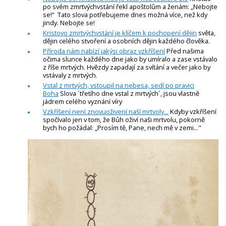
po svém zmrtvýchvstání řekl apoštolům a ženám: „Nebojte
se!“ Tato slova potřebujeme dnes možná více, než kdy
jindy. Nebojte se!
Kristovo zmrtvýchvstání je klíčem k pochopení dějin
světa,
dějin celého stvoření a osobních dějin každého člověka.
Příroda nám nabízí jakýsi obraz vzkříšení
Před našima
očima slunce každého dne jako by umíralo a zase vstávalo
z říše mrtvých. Hvězdy zapadají za svítání a večer jako by
vstávaly z mrtvých.
Vstal z mrtvých, vstoupil na nebesa, sedí po pravici
Boha
Slova ´třetího dne vstal z mrtvých´, jsou vlastně
jádrem celého vyznání víry
Vzkříšení není znovuoživení naší mrtvoly...
Kdyby vzkříšení
spočívalo jen v tom, že Bůh oživí naši mrtvolu, pokorně
bych ho požádal: „Prosím tě, Pane, nech mě v zemi..."