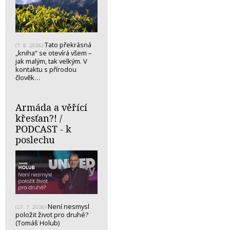
Tato překrásná
(7. 8. 2026)
„kniha“ se otevírá všem –
jak malým, tak velkým. V
kontaktu s přírodou
člověk…
Armáda a věřící
křesťan?! /
PODCAST - k
poslechu
Není nesmysl
(27. 7. 2026)
položit život pro druhé?
(Tomáš Holub)