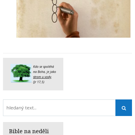
Kdo se spoléhá
na Boha, je jako
strom u vody
.
(Jr 17,5)
Bible na neděli