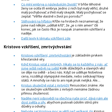
Co míní embrya o následujícím životě?
V břiše těhotné
ženy se ocitla tři embrya. Jedno z nich byl malý věřící, druhé
malý pochybovač a třetí malý skeptik. Malý pochybovač se
zeptal: "Věříte vlastně v život po porodu?"
Stěhování na hřbitov
Kříže na hrobech neznamenají, že
jsme nad někým „udělali kříž“, že „je s ním amen“ čili
konec, jak se často říká. Je naopak znamením vzkříšení a
naděje.
Další texty k tématu vzkříšení zde
Kristovo vzkříšení, zmrtvýchvstání
Kristovo vzkříšení, zmrtvýchvstání
je základním prvkem
křesťanské víry.
Když Kristus vstal z mrtvých, týkalo se to každého z nás, ač
jsme ještě nebyli na světě
Kolik důležitých a slavných věcí
se děje na světě - a bez nás. Když se uděluje Nobelova
cena, rozdělují olympijské medaile, nebo setkávají hlavy
států. A mnohdy se nás to ani nijak jinak netýká. Ale…
Kristus skutečně vstal z mrtvých!
Resuscitaci známe. Ale
se skutečným vzkříšením z mrtvých nemáme žádnou
přímou zkušenost.
Naděje není odpovědí na všechna naše proč, dává nám ale
dost světla a síly
, abychom putovali údolím stínů plni
důvěry a odvahy.
Nebojte se! Kristova moc je větší než veškeré zlo
Kristus