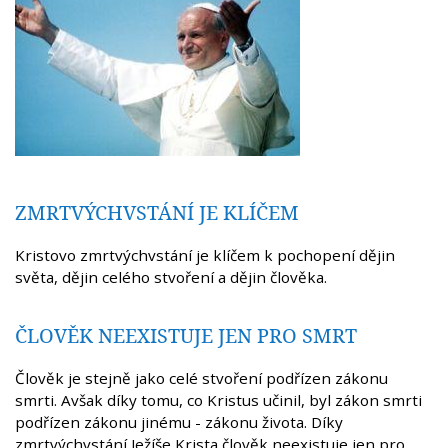
ZMRTVÝCHVSTÁNÍ JE KLÍČEM
Kristovo zmrtvýchvstání je klíčem k pochopení dějin
světa, dějin celého stvoření a dějin člověka.
ČLOVĚK NEEXISTUJE JEN PRO SMRT
Člověk je stejně jako celé stvoření podřízen zákonu
smrti. Avšak díky tomu, co Kristus učinil, byl zákon smrti
podřízen zákonu jinému - zákonu života. Díky
zmrtvýchvstání Ježíše Krista člověk neexistuje jen pro