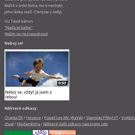
Máš-li v srdci Boha, nic ti nechybí,
jeho láska stačí. (Terezie z Avily)
Viz Taizé kánon
"Nada te turbe"
(Ničím se neznepokojuj)
Neboj se!
Některé odkazy:
Charita ČR
/
Hospice
/
Papež Lev XIV. (RaVat)
/
Stanislav Přibyl YT
/
Vojtěch
chval
/
HledámBoha
/
Některé další odkazy naleznete zde