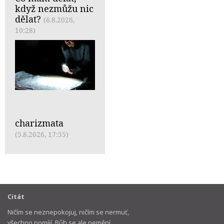
když nezmůžu nic
dělat?
(6.8.2026,
10:28)
charizmata
(5.8.2026, 17:55)
Citát
Ničím se neznepokojuj, ničím se nermuť,
všechno pomíjí, Bůh se ale nemění.