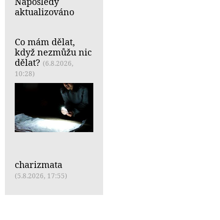
Naposledy
aktualizováno
Co mám dělat,
když nezmůžu nic
dělat?
(6.8.2026,
10:28)
charizmata
(5.8.2026, 17:55)