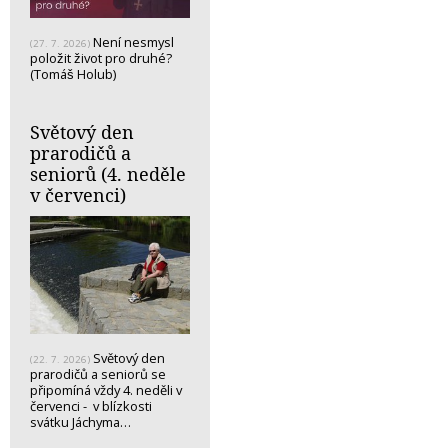
Není nesmysl
(27. 7. 2026)
položit život pro druhé?
(Tomáš Holub)
Světový den
prarodičů a
seniorů (4. neděle
v červenci)
Světový den
(22. 7. 2026)
prarodičů a seniorů se
připomíná vždy 4. neděli v
červenci - v blízkosti
svátku Jáchyma…