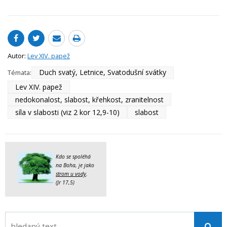
Autor:
Lev XIV. papež
Duch svatý, Letnice, Svatodušní svátky
Témata:
Lev XIV. papež
nedokonalost, slabost, křehkost, zranitelnost
síla v slabosti (viz 2 kor 12,9-10)
slabost
Kdo se spoléhá
na Boha, je jako
strom u vody
.
(Jr 17,5)