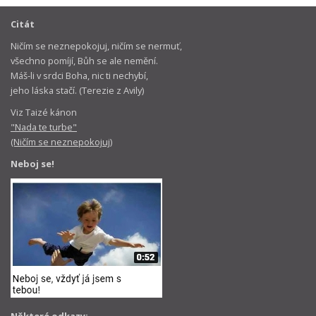
Citát
Ničím se neznepokojuj, ničím se nermuť,
všechno pomíjí, Bůh se ale nemění.
Máš-li v srdci Boha, nic ti nechybí,
jeho láska stačí. (Terezie z Avily)
Viz Taizé kánon
"Nada te turbe"
(Ničím se neznepokojuj)
Neboj se!
Některé odkazy: