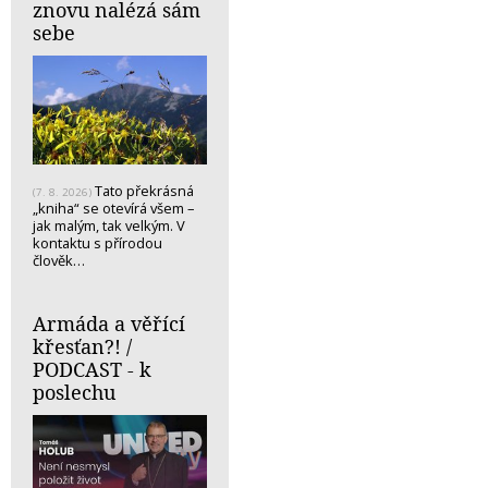
znovu nalézá sám
sebe
Tato překrásná
(7. 8. 2026)
„kniha“ se otevírá všem –
jak malým, tak velkým. V
kontaktu s přírodou
člověk…
Armáda a věřící
křesťan?! /
PODCAST - k
poslechu