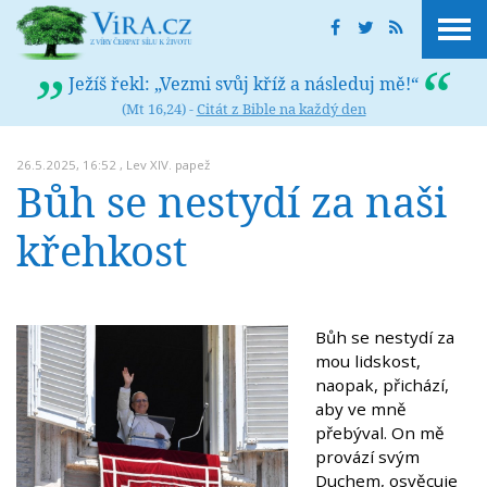
Ježíš řekl: „Vezmi svůj kříž a následuj mě!“
(Mt 16,24) -
Citát z Bible na každý den
26.5.2025, 16:52 ,
Lev XIV. papež
Bůh se nestydí za naši
křehkost
Bůh se nestydí za
mou lidskost,
naopak, přichází,
aby ve mně
přebýval. On mě
provází svým
Duchem, osvěcuje