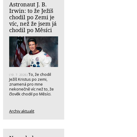
Astronaut J. B.
Irwin: to že Ježíš
chodil po Zemi je
víc, než že jsem já
chodil po Měsíci
To, že chodil
(19. 7. 2026)
Ježíš Kristus po zemi,
znamená pro mne
nekonečně víc než to, že
člověk chodil po Měsíci.
Archiv aktualit