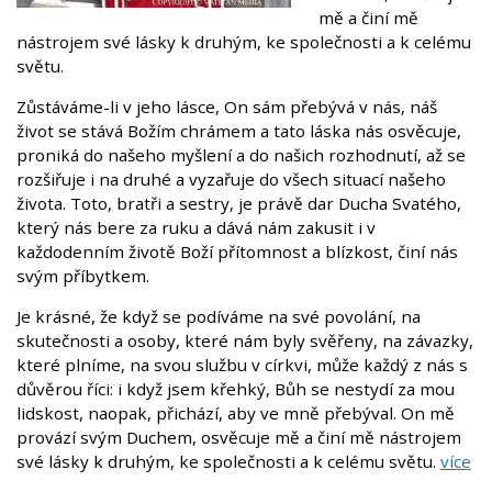
mě a činí mě
nástrojem své lásky k druhým, ke společnosti a k celému
světu.
Zůstáváme-li v jeho lásce, On sám přebývá v nás, náš
život se stává Božím chrámem a tato láska nás osvěcuje,
proniká do našeho myšlení a do našich rozhodnutí, až se
rozšiřuje i na druhé a vyzařuje do všech situací našeho
života. Toto, bratři a sestry, je právě dar Ducha Svatého,
který nás bere za ruku a dává nám zakusit i v
každodenním životě Boží přítomnost a blízkost, činí nás
svým příbytkem.
Je krásné, že když se podíváme na své povolání, na
skutečnosti a osoby, které nám byly svěřeny, na závazky,
které plníme, na svou službu v církvi, může každý z nás s
důvěrou říci: i když jsem křehký, Bůh se nestydí za mou
lidskost, naopak, přichází, aby ve mně přebýval. On mě
provází svým Duchem, osvěcuje mě a činí mě nástrojem
své lásky k druhým, ke společnosti a k celému světu.
více