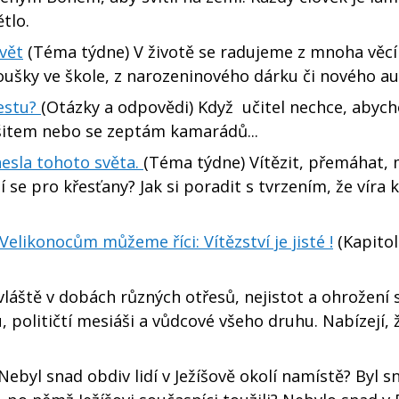
ětlo.
vět
(Téma týdne) V životě se radujeme z mnoha věcí
ušky ve škole, z narozeninového dárku či nového au
testu?
(Otázky a odpovědi) Když učitel nechce, abyc
item nebo se zeptám kamarádů...
hesla tohoto světa.
(Téma týdne) Vítězit, přemáhat, 
 se pro křesťany? Jak si poradit s tvrzením, že víra 
Velikonocům můžeme říci: Vítězství je jisté !
(Kapitol
láště v dobách různých otřesů, nejistot a ohrožení 
, političtí mesiáši a vůdcové všeho druhu. Nabízejí, ž
ebyl snad obdiv lidí v Ježíšově okolí namístě? Byl 