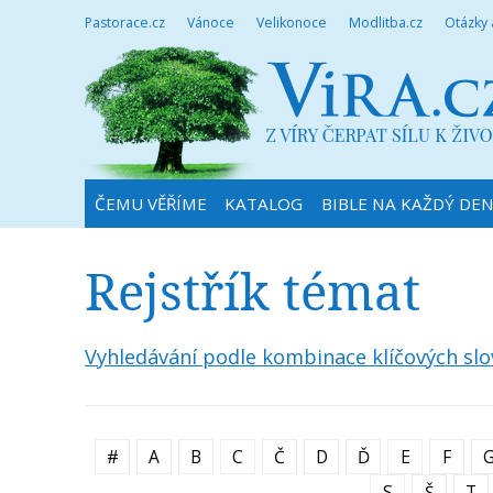
Pastorace.cz
Vánoce
Velikonoce
Modlitba.cz
Otázky
ČEMU VĚŘÍME
KATALOG
BIBLE NA KAŽDÝ DE
Rejstřík témat
Vyhledávání podle kombinace klíčových slo
#
A
B
C
Č
D
Ď
E
F
S
Š
T