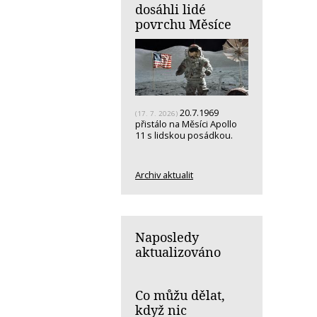
dosáhli lidé
povrchu Měsíce
20.7.1969
(17. 7. 2026)
přistálo na Měsíci Apollo
11 s lidskou posádkou.
Archiv aktualit
Naposledy
aktualizováno
Co můžu dělat,
když nic