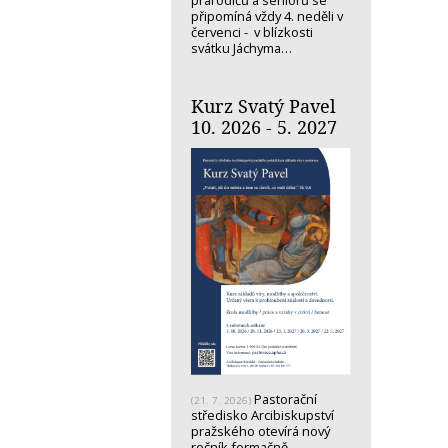
prarodičů a seniorů se
připomíná vždy 4. neděli v
červenci - v blízkosti
svátku Jáchyma…
Kurz Svatý Pavel
10. 2026 - 5. 2027
Pastorační
(21. 7. 2026)
středisko Arcibiskupství
pražského otevírá nový
ročník formačně-