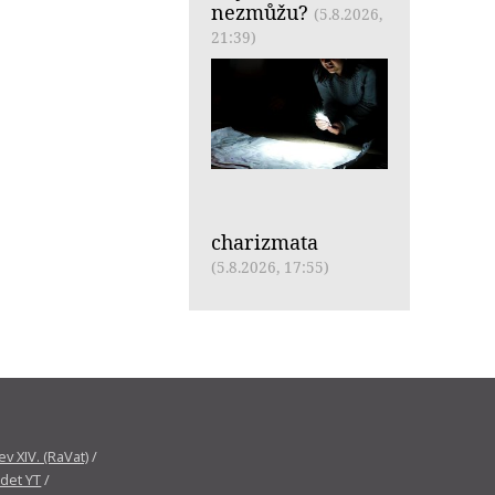
nezmůžu?
(5.8.2026,
21:39)
charizmata
(5.8.2026, 17:55)
v XIV. (RaVat)
/
det YT
/