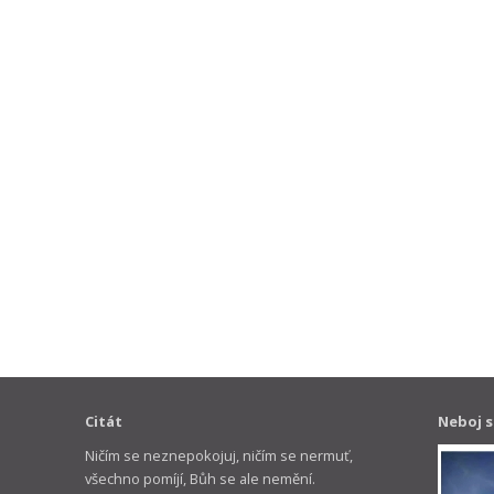
Citát
Neboj s
Ničím se neznepokojuj, ničím se nermuť,
všechno pomíjí, Bůh se ale nemění.