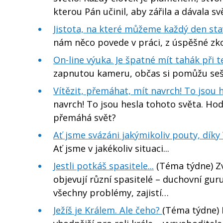
kterou Pán učinil, aby zářila a dávala sv
Jistota, na které můžeme každý den sta
nám něco povede v práci, z úspěšné zko
On-line výuka. Je špatné mít tahák při 
zapnutou kameru, občas si pomůžu seš
Vítězit, přemáhat, mít navrch! To jsou 
navrch! To jsou hesla tohoto světa. Hodí
přemáhá svět?
Ať jsme svázáni jakýmikoliv pouty, díky 
Ať jsme v jakékoliv situaci...
Jestli potkáš spasitele...
(Téma týdne) Zv
objevují různí spasitelé – duchovní guru
všechny problémy, zajistí…
Ježíš je Králem. Ale čeho?
(Téma týdne) N