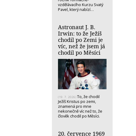
vzdělávacího Kurzu Svatý
Pavel, který nabízí…
Astronaut J. B.
Irwin: to že Ježíš
chodil po Zemi je
víc, než že jsem já
chodil po Měsíci
To, že chodil
(19. 7. 2026)
Ježíš Kristus po zemi,
znamená pro mne
nekonečně víc než to, že
člověk chodil po Měsíci.
20. července 1969