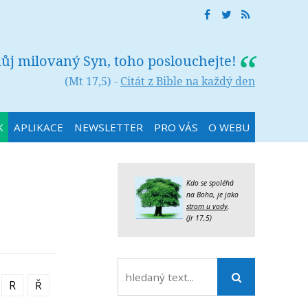
můj milovaný Syn, toho poslouchejte!
(Mt 17,5) -
Citát z Bible na každý den
K
APLIKACE
NEWSLETTER
PRO VÁS
O WEBU
Kdo se spoléhá
na Boha, je jako
strom u vody
.
(Jr 17,5)
R
Ř