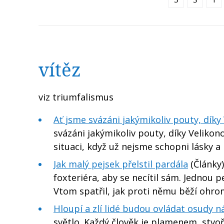
vítěz
viz triumfalismus
Ať jsme svázáni jakýmikoliv pouty, díky 
svázáni jakýmikoliv pouty, díky Velikonoc
situaci, když už nejsme schopni lásky
Jak malý pejsek přelstil pardála
(Články)
foxteriéra, aby se necítil sám. Jednou pej
Vtom spatřil, jak proti němu běží ohr
Hloupí a zlí lidé budou ovládat osudy 
světlo. Každý člověk je plamenem, stvo