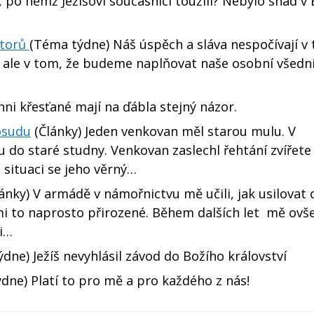
, po němž Ježíšovi současníci toužili? Nebylo snad v 
ktorů
(Téma týdne) Náš úspěch a sláva nespočívají v 
 ale v tom, že budeme naplňovat naše osobní všední
hni křesťané mají na ďábla stejný názor.
 osudu
(Články) Jeden venkovan měl starou mulu. V
do staré studny. Venkovan zaslechl řehtání zvířete 
é situaci se jeho věrný…
ánky) V armádě v námořnictvu mě učili, jak usilovat 
o mi to naprosto přirozené. Během dalších let mě ov
ni…
dne) Ježíš nevyhlásil závod do Božího království
dne) Platí to pro mě a pro každého z nás!