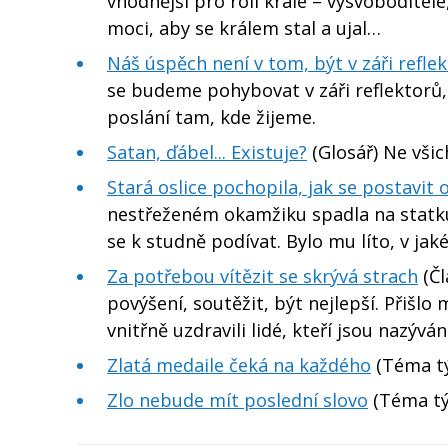
vhodnější pro roli krále – vysvoboditele
moci, aby se králem stal a ujal…
Náš úspěch není v tom, být v záři refle
se budeme pohybovat v záři reflektorů,
poslání tam, kde žijeme.
Satan, ďábel... Existuje?
(Glosář) Ne všic
Stará oslice pochopila, jak se postavit
nestřeženém okamžiku spadla na statku 
se k studně podívat. Bylo mu líto, v jak
Za potřebou vítězit se skrývá strach
(Čl
povýšení, soutěžit, být nejlepší. Přišl
vnitřně uzdravili lidé, kteří jsou nazývá
Zlatá medaile čeká na každého
(Téma tý
Zlo nebude mít poslední slovo
(Téma tý