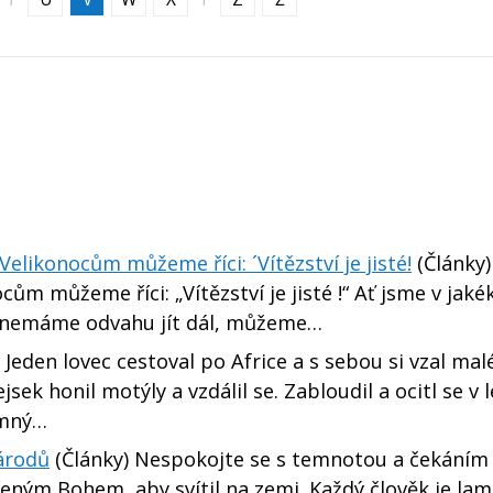
Velikonocům můžeme říci: ´Vítězství je jisté!
(Články)
ům můžeme říci: „Vítězství je jisté !“ Ať jsme v jakék
 a nemáme odvahu jít dál, můžeme…
 Jeden lovec cestoval po Africe a s sebou si vzal ma
sek honil motýly a vzdálil se. Zabloudil a ocitl se v l
omný…
národů
(Články) Nespokojte se s temnotou a čekáním
řeným Bohem, aby svítil na zemi. Každý člověk je la