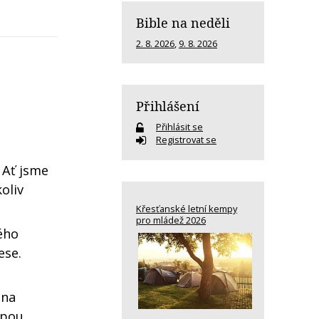
Bible na neděli
2. 8. 2026
,
9. 8. 2026
Přihlášení
Přihlásit se
Registrovat se
 Ať jsme
oliv
Křesťanské letní kempy
pro mládež 2026
lého
ese.
 na
mpou,