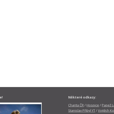
e!
Některé odkazy:
Charita ČR
/
Hospice
/
Papež Le
Stanislav Přibyl YT
/
Vojtěch Ko