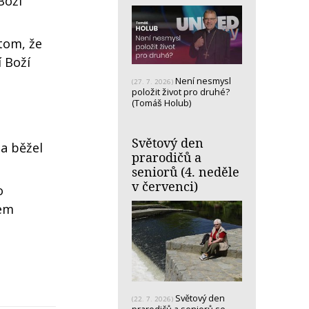
Boží
tom, že
 Boží
Není nesmysl
(27. 7. 2026)
položit život pro druhé?
(Tomáš Holub)
Světový den
a běžel
prarodičů a
seniorů (4. neděle
v červenci)
o
šem
Světový den
(22. 7. 2026)