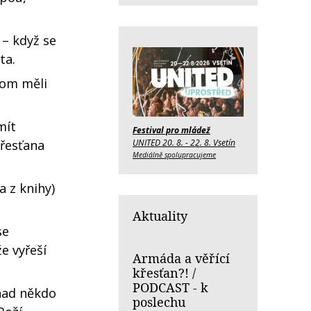
 – když se
ta.
hom měli
mít
Festival pro mládež
UNITED 20. 8. - 22. 8. Vsetín
křesťana
Mediálně spolupracujeme
a z knihy)
Aktuality
se
e vyřeší
Armáda a věřící
křesťan?! /
PODCAST - k
snad někdo
poslechu