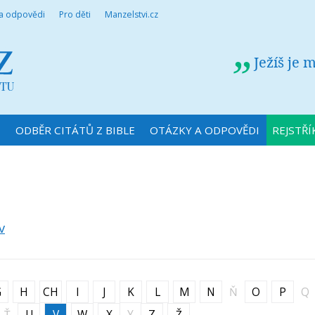
 a odpovědi
Pro děti
Manzelstvi.cz
Ježíš je 
N
ODBĚR CITÁTŮ Z BIBLE
OTÁZKY A ODPOVĚDI
REJSTŘÍ
v
G
H
CH
I
J
K
L
M
N
Ň
O
P
Q
Ť
U
V
W
X
Y
Z
Ž