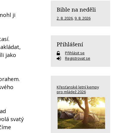
Bible na neděli
mohl ji
2. 8. 2026
,
9. 8. 2026
así.
Přihlášení
nakládat,
Přihlásit se
li jako
Registrovat se
 prahem.
 svého
Křesťanské letní kempy
pro mládež 2026
lad
volá svatý
ičíme