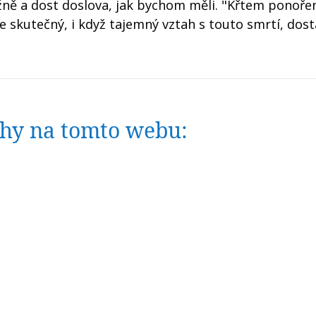
žně a dost doslova, jak bychom měli. "Křtem ponoře
me skutečný, i když tajemný vztah s touto smrtí, dost
nihy na tomto webu: