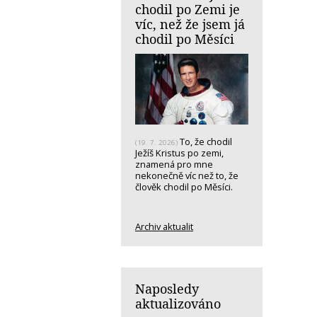
chodil po Zemi je
víc, než že jsem já
chodil po Měsíci
To, že chodil
(19. 7. 2026)
Ježíš Kristus po zemi,
znamená pro mne
nekonečně víc než to, že
člověk chodil po Měsíci.
Archiv aktualit
Naposledy
aktualizováno