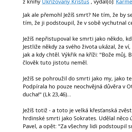
z knihy
Ukřižovaný Kristus
, vydal(o):
Karmel
Jak ale přemohl Ježíš smrt? Ne tím, že by se 
tím, že ji podstoupil, že v sobě vychutnal ce
Ježíš nepřistupoval ke smrti jako někdo, kdo
Jestliže někdy za svého života ukázal, že ví
jak a kdy chtěl. Výkřik na kříži: "Bože můj, 
člověk tuto jistotu neměl.
Ježíš se pohroužil do smrti jako my, jako 
Podpírala ho pouze neochvějná důvěra v Ot
ducha!" (Lk 23,46)…
Ježíš totiž - a toto je velká křesťanská zv
hrdinské smrti jako Sokrates. Udělal něco ú
Pavel, a opět: "Za všechny lidi podstoupil 