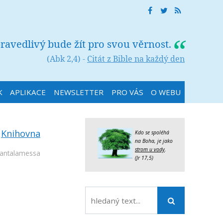
ravedlivý bude žít pro svou věrnost.
(Abk 2,4) -
Citát z Bible na každý den
K
APLIKACE
NEWSLETTER
PRO VÁS
O WEBU
:
Knihovna
Kdo se spoléhá
na Boha, je jako
strom u vody
.
Cantalamessa
(Jr 17,5)