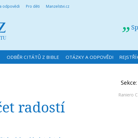
 a odpovědi
Pro děti
Manzelstvi.cz
Sp
N
ODBĚR CITÁTŮ Z BIBLE
OTÁZKY A ODPOVĚDI
REJSTŘÍ
Sekce
Raniero 
et radostí