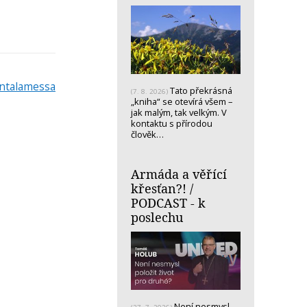
ntalamessa
Tato překrásná
(7. 8. 2026)
„kniha“ se otevírá všem –
jak malým, tak velkým. V
kontaktu s přírodou
člověk…
Armáda a věřící
křesťan?! /
PODCAST - k
poslechu
Není nesmysl