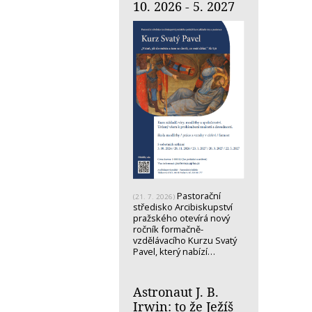
10. 2026 - 5. 2027
Pastorační
(21. 7. 2026)
středisko Arcibiskupství
pražského otevírá nový
ročník formačně-
vzdělávacího Kurzu Svatý
Pavel, který nabízí…
Astronaut J. B.
Irwin: to že Ježíš