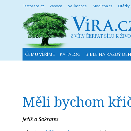
Pastorace.cz
Vánoce
Velikonoce
Modlitba.cz
Otázky
ČEMU VĚŘÍME
KATALOG
BIBLE NA KAŽDÝ DE
Měli bychom křič
Ježíš a Sokrates