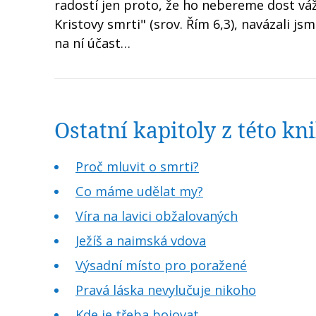
radostí jen proto, že ho nebereme dost vá
Kristovy smrti" (srov. Řím 6,3), navázali js
na ní účast…
Ostatní kapitoly z této k
Proč mluvit o smrti?
Co máme udělat my?
Víra na lavici obžalovaných
Ježíš a naimská vdova
Výsadní místo pro poražené
Pravá láska nevylučuje nikoho
Kde je třeba bojovat