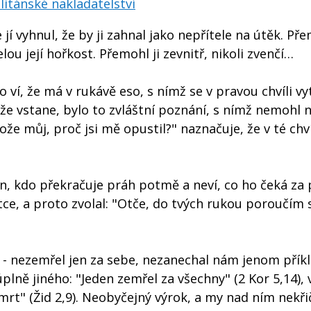
itánské nakladatelství
jí vyhnul, že by ji zahnal jako nepřítele na útěk. Pře
lou její hořkost. Přemohl ji zevnitř, nikoli zvenčí…
 ví, že má v rukávě eso, s nímž se v pravou chvíli vyt
, že vstane, bylo to zvláštní poznání, s nímž nemohl 
Bože můj, proč jsi mě opustil?" naznačuje, že v té chví
ten, kdo překračuje práh potmě a neví, co ho čeká za
ce, a proto zvolal: "Otče, do tvých rukou poroučím
ěst - nezemřel jen za sebe, nezanechal nám jenom přík
plně jiného: "Jeden zemřel za všechny" (2 Kor 5,14), 
smrt" (Žid 2,9). Neobyčejný výrok, a my nad ním nekř