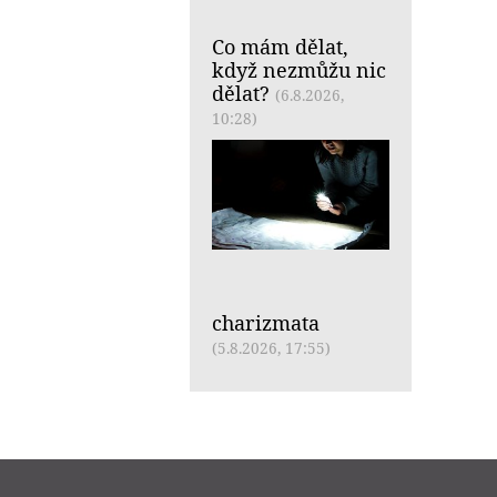
Co mám dělat,
když nezmůžu nic
dělat?
(6.8.2026,
10:28)
charizmata
(5.8.2026, 17:55)