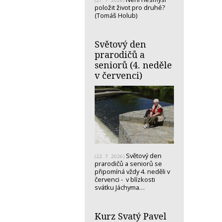
(27. 7. 2026)
položit život pro druhé?
(Tomáš Holub)
Světový den
prarodičů a
seniorů (4. neděle
v červenci)
Světový den
(22. 7. 2026)
prarodičů a seniorů se
připomíná vždy 4. neděli v
červenci - v blízkosti
svátku Jáchyma…
Kurz Svatý Pavel