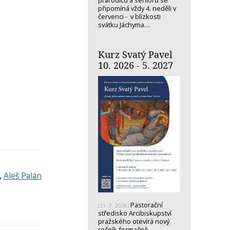
prarodičů a seniorů se
připomíná vždy 4. neděli v
červenci - v blízkosti
svátku Jáchyma…
Kurz Svatý Pavel
10. 2026 - 5. 2027
,
Aleš Palán
Pastorační
(21. 7. 2026)
středisko Arcibiskupství
pražského otevírá nový
ročník formačně-