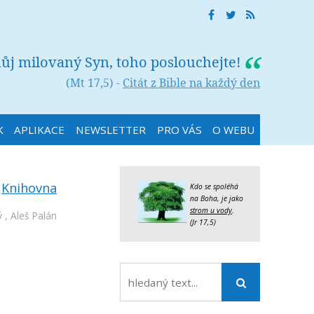
můj milovaný Syn, toho poslouchejte!
(Mt 17,5) -
Citát z Bible na každý den
K
APLIKACE
NEWSLETTER
PRO VÁS
O WEBU
:
Knihovna
Kdo se spoléhá
na Boha, je jako
strom u vody
.
ý
,
Aleš Palán
(Jr 17,5)