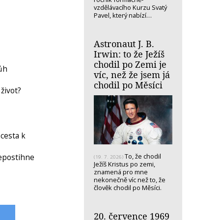
vzdělávacího Kurzu Svatý
Pavel, který nabízí…
Astronaut J. B.
Irwin: to že Ježíš
chodil po Zemi je
Bůh
víc, než že jsem já
chodil po Měsíci
život?
cesta k
To, že chodil
nepostihne
(19. 7. 2026)
Ježíš Kristus po zemi,
znamená pro mne
nekonečně víc než to, že
člověk chodil po Měsíci.
20. července 1969