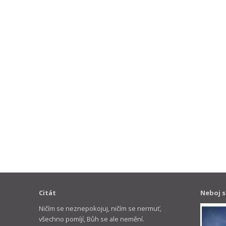
Citát
Neboj s
Ničím se neznepokojuj, ničím se nermuť,
všechno pomíjí, Bůh se ale nemění.