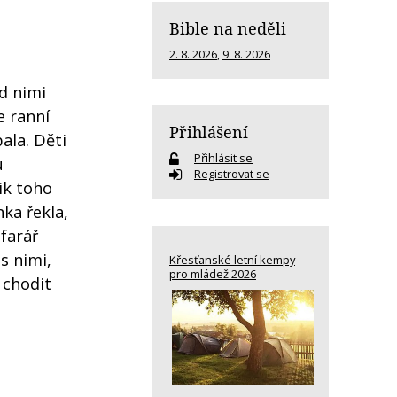
Bible na neděli
2. 8. 2026
,
9. 8. 2026
d nimi
e ranní
Přihlášení
ala. Děti
Přihlásit se
u
Registrovat se
ik toho
nka řekla,
 farář
s nimi,
Křesťanské letní kempy
pro mládež 2026
 chodit