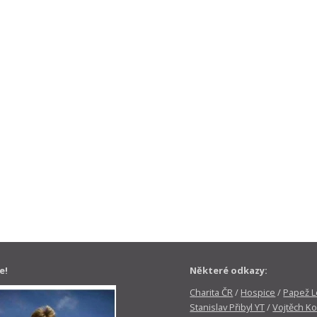
e!
Některé odkazy:
Charita ČR
/
Hospice
/
Papež Le
Stanislav Přibyl YT
/
Vojtěch Ko