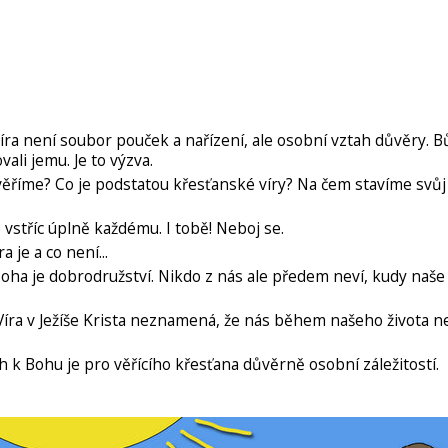
ra není soubor pouček a nařízení, ale osobní vztah důvěry. 
li jemu. Je to výzva.
říme? Co je podstatou křesťanské víry? Na čem stavíme svůj 
vstříc úplně každému. I tobě! Neboj se.
 je a co není...
ha je dobrodružství. Nikdo z nás ale předem neví, kudy naše 
íra v Ježíše Krista neznamená, že nás během našeho života 
h k Bohu je pro věřícího křesťana důvěrně osobní záležitostí.