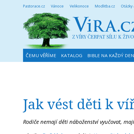
Pastorace.cz
Vánoce
Velikonoce
Modlitba.cz
Otázky
ČEMU VĚŘÍME
KATALOG
BIBLE NA KAŽDÝ DE
Jak vést děti k ví
Rodiče nemají děti náboženství vyučovat, mají