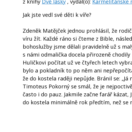
z knihy
Dvě lásky
, vydal(o):
Karmelitánské n
Jak jste vedl své děti k víře?
Zdeněk Matějček jednou prohlásil, že rodič
víru žít. Každé ráno si čteme z Bible, násl
bohoslužby jsme dělali pravidelně už s mal
s námi odmalička docela přirozeně chodily 
Huličkovi počítat už ve čtyřech letech vybr
bylo a pokladník to po něm ani nepřepočítáv
že do kostela raději nepůjde. Bránil se: „Já
Timoteus Pokorný se smál, že je nejpoctivěj
často i do pauz. Jakmile začne farář kázat,
do kostela minimálně rok předtím, než se n