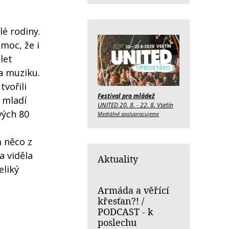
lé rodiny.
 moc, že i
let
 a muziku.
tvořili
Festival pro mládež
e mladí
UNITED 20. 8. - 22. 8. Vsetín
vých 80
Mediálně spolupracujeme
m něco z
a viděla
Aktuality
eliký
Armáda a věřící
křesťan?! /
PODCAST - k
poslechu