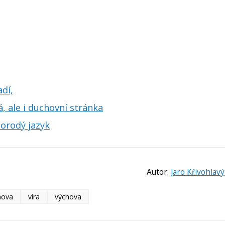
dí,
á, ale i duchovní stránka
morodý jazyk
Autor:
Jaro Křivohlavý
hova
víra
výchova