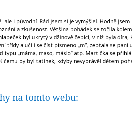
ale i původní. Rád jsem si je vymýšlel. Hodně jsem 
znání a zkušenost. Většina pohádek se točila kolem
apeček byl ukrytý v džinově čepici, v níž byla díra,
í třídy a učili se číst písmeno „m“, zeptala se paní u
ď typu „máma, maso, máslo“ atp. Martička se přihlás
. K čemu by byl tatínek, kdyby nevyprávěl dětem poh
nihy na tomto webu: