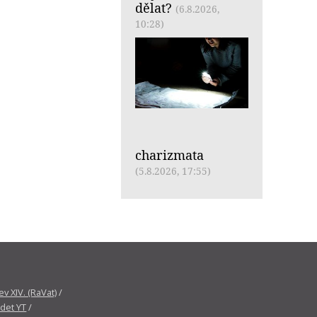
dělat?
(6.8.2026,
10:28)
charizmata
(5.8.2026, 17:55)
v XIV. (RaVat)
/
det YT
/