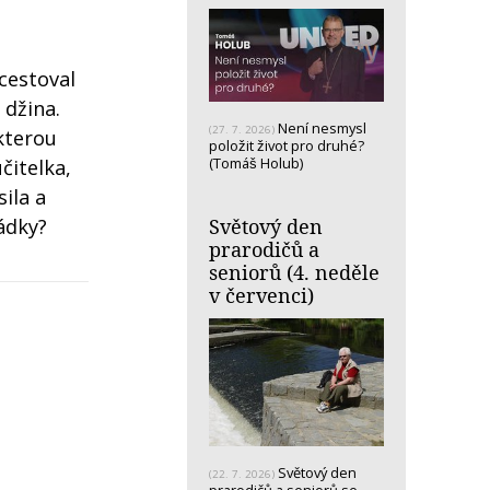
cestoval
 džina.
Není nesmysl
(27. 7. 2026)
 kterou
položit život pro druhé?
(Tomáš Holub)
čitelka,
ila a
ádky?
Světový den
prarodičů a
seniorů (4. neděle
v červenci)
Světový den
(22. 7. 2026)