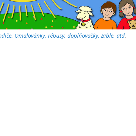
 rodiče. Omalovánky, rébusy, doplňovačky, Bible, atd
.