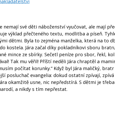
akladatelství
e nemají své děti náboženství vyučovat, ale mají pře
eduje výklad přečteného textu, modlitba a píseň. Tyhl
ými dětmi. Byla to zejména manželka, která na to db
do kostela. Jára začal díky pokladníkovi sboru bratr
ané mince ze sbírky. Sečetl peníze pro sbor, řekl, kol
al! Tak mu věřil! Příští neděli Jára chraptěl a mami
 musím počítat korunky.“ Když byl Jára maličký, bratr
ší posluchač evangelia: dokud ostatní zpívají, zpívá 
 Jára okamžitě usne, nic nepředstírá. S dětmi je třeba
arodí, a nikdy s tím nepřestat.