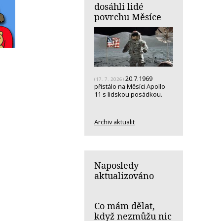
dosáhli lidé
povrchu Měsíce
20.7.1969
(17. 7. 2026)
přistálo na Měsíci Apollo
11 s lidskou posádkou.
Archiv aktualit
Naposledy
aktualizováno
Co mám dělat,
když nezmůžu nic