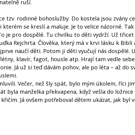
natelně ruší.
e tzv. rodinné bohoslužby. Do kostela jsou zvány ce
i kterém se kreslí a maluje. Je to velice názorné. Tak
je pro dospělé. Tu chvilku to děti vydrží. Už třicet 
ka Rejchrta. Člověka, který má v krvi lásku k Bibli
jprve naučí děti. Potom ji děti vyučují nás dospělé. U
flétny, klavír, fagot, housle atp. Hrají tam vedle seb
onie. Já už si teď dávám pohov, ale po léta – až do s
uslemi.
luvili. Večer, než šly spát, bylo mým úkolem, říci ji
krát byla manželka překvapena, když vešla do ložnice 
 křičím. Já ovšem potřeboval dětem ukázat, jak byl v