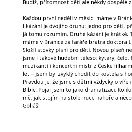
Budiž, přítomnost dětí ale někdy dospělé z
Každou první neděli v měsíci máme v Bráníc
I kázání je dvojího druhu: jedno pro děti, př
já tomu rozumím. Druhé kázání je krátké. To 
máme v Braníce za faráře bratra doktora Luď
Složil stovky písní pro děti. Novou píseň ne
jsme i takové hudební těleso: kytary, čelo, 
muzikanti i koncertní mistr z České filharm
let – jsem byl zvyklý chodit do kostela s ho
Pravdou je, že jsme s dětmi vždycky o víře m
Bible. Pojal jsem to jako dramatizaci. Koli
mě, jak stojím na stole, ruce nahoře a něco
Goliáš!