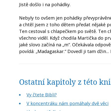
Jistě došlo i na pohádky.
Nebyly to ovšem jen pohádky převyprávěné, 
a chtěl jsem z toho dětem předat nějaké po
Ten cestoval s chlapečkem po světě. Ten chl
všechno viděl. Když chodila Martička do prvn
jaké slovo začíná na „m“. Očekávala odpově
povídá: „Madagaskar.“ Dovedl ji tam džin..
Ostatní kapitoly z této k
Vy čtete Bibli?
V koncentráku nám pomáhaly dvě věci