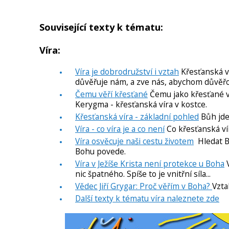
Související texty k tématu:
Víra:
Víra je dobrodružství i vztah
Křesťanská ví
důvěřuje nám, a zve nás, abychom důvěřova
Čemu věří křesťané
Čemu jako křesťané vě
Kerygma - křesťanská víra v kostce.
Křesťanská víra - základní pohled
Bůh jde 
Víra - co víra je a co není
Co křesťanská víra
Víra osvěcuje naši cestu životem
Hledat Bo
Bohu povede.
Víra v Ježíše Krista není protekce u Boha
V
nic špatného. Spíše to je vnitřní síla...
Vědec Jiří Grygar: Proč věřím v Boha?
Vzta
Další texty k tématu víra naleznete zde