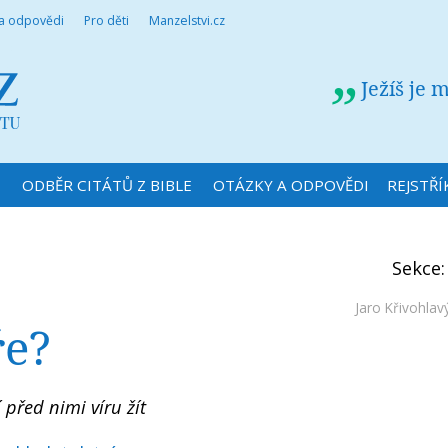
 a odpovědi
Pro děti
Manzelstvi.cz
Ježíš je 
N
ODBĚR CITÁTŮ Z BIBLE
OTÁZKY A ODPOVĚDI
REJSTŘÍ
Sekce
Jaro Křivohlav
ře?
 před nimi víru žít