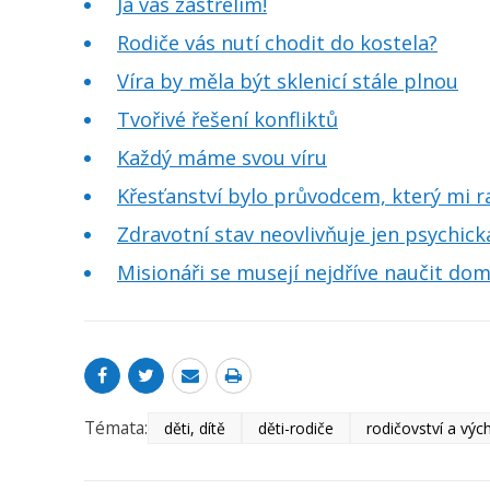
Já vás zastřelím!
Rodiče vás nutí chodit do kostela?
Víra by měla být sklenicí stále plnou
Tvořivé řešení konfliktů
Každý máme svou víru
Křesťanství bylo průvodcem, který mi ra
Zdravotní stav neovlivňuje jen psychick
Misionáři se musejí nejdříve naučit do
Témata:
děti, dítě
děti-rodiče
rodičovství a výc