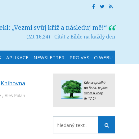
řekl: „Vezmi svůj kříž a následuj mě!“
(Mt 16,24) -
Citát z Bible na každý den
K
APLIKACE
NEWSLETTER
PRO VÁS
O WEBU
:
Knihovna
Kdo se spoléhá
na Boha, je jako
strom u vody
.
ý
,
Aleš Palán
(Jr 17,5)