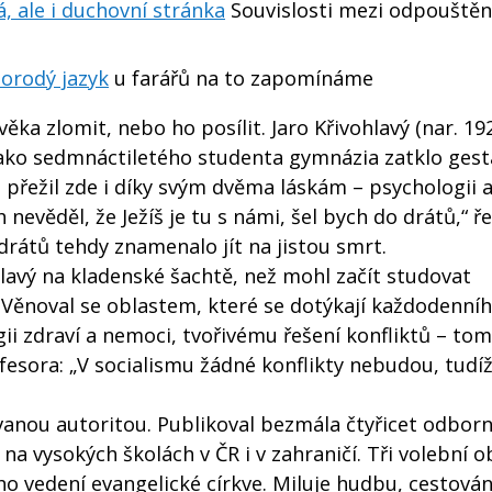
á, ale i duchovní stránka
Souvislosti mezi odpouštěn
morodý jazyk
u farářů na to zapomínáme
ěka zlomit, nebo ho posílit. Jaro Křivohlavý (nar. 19
ako sedmnáctiletého studenta gymnázia zatklo ges
 přežil zde i díky svým dvěma láskám – psychologii 
 nevěděl, že Ježíš je tu s námi, šel bych do drátů,“ ř
 drátů tehdy znamenalo jít na jistou smrt.
ohlavý na kladenské šachtě, než mohl začít studovat
 Věnoval se oblastem, které se dotýkají každodenníh
gii zdraví a nemoci, tvořivému řešení konfliktů – to
esora: „V socialismu žádné konflikty nebudou, tudí
vanou autoritou. Publikoval bezmála čtyřicet odbor
na vysokých školách v ČR i v zahraničí. Tři volební 
o vedení evangelické církve. Miluje hudbu, cestován