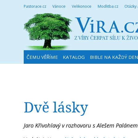
Pastorace.cz
Vánoce
Velikonoce
Modlitba.cz
Otázky
ČEMU VĚŘÍME
KATALOG
BIBLE NA KAŽDÝ DE
Dvě lásky
Jaro Křivohlavý v rozhovoru s Alešem Palánem