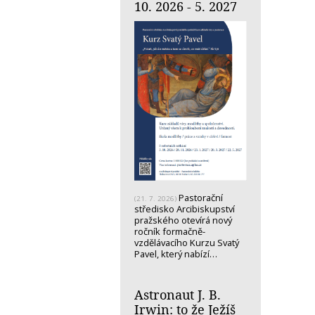
10. 2026 - 5. 2027
Pastorační
(21. 7. 2026)
středisko Arcibiskupství
pražského otevírá nový
ročník formačně-
vzdělávacího Kurzu Svatý
Pavel, který nabízí…
Astronaut J. B.
Irwin: to že Ježíš