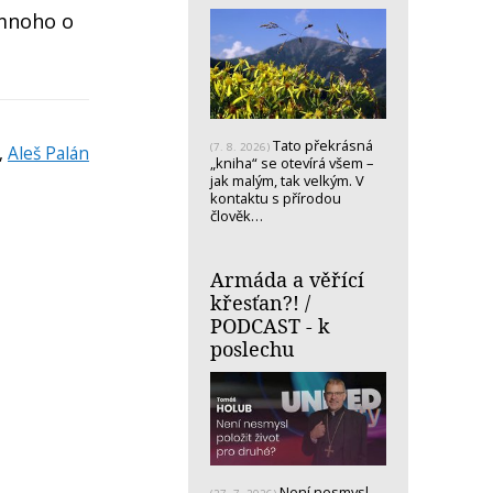
 mnoho o
Tato překrásná
(7. 8. 2026)
,
Aleš Palán
„kniha“ se otevírá všem –
jak malým, tak velkým. V
kontaktu s přírodou
člověk…
Armáda a věřící
křesťan?! /
PODCAST - k
poslechu
Není nesmysl