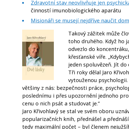
Zdravotní stav neovlivňuje jen psychick
činností imunobiologického aparátu
Misionáři se musejí nejdříve naučit do
Takový zážitek může člov
toho druhého. Když ho j
odvezlo do koncentráku,
křesťanské víře. „Kdybych
jeden spoluvězeň. Jít do
Tři roky dělal Jaro Křiv
vytouženou psychologii.
většiny z nás: bezpečnosti práce, psycholo
poslednímu i přes upozornění jednoho prof
cenu o nich psát a studovat je.“
Jaro Křivohlavý se stal ve svém oboru uzná
popularizačních knih, přednášel a přednáší 
tedy maximální počet – byl členem nejužšíh