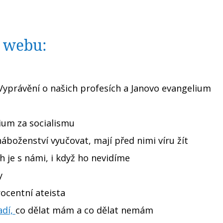
o webu:
yprávění o našich profesích a Janovo evangelium
um za socialismu
áboženství vyučovat, mají před nimi víru žít
 je s námi, i když ho nevidíme
y
ocentní ateista
adí,
co dělat mám a co dělat nemám