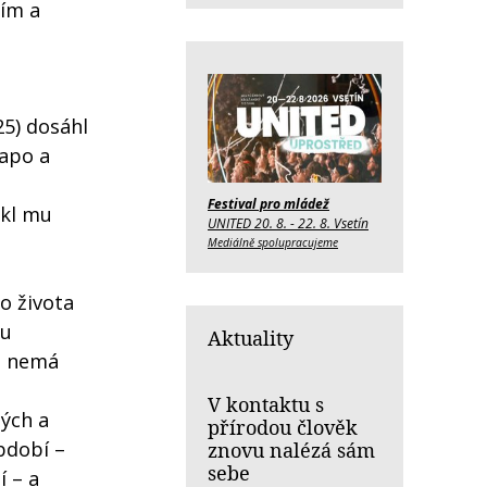
ím a
25) dosáhl
tapo a
a
Festival pro mládež
ekl mu
UNITED 20. 8. - 22. 8. Vsetín
Mediálně spolupracujeme
o života
mu
Aktuality
ž nemá
V kontaktu s
ných a
přírodou člověk
období –
znovu nalézá sám
sebe
í – a