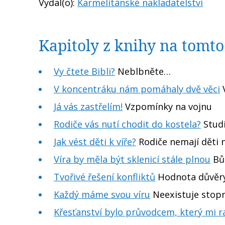
Vydal(o):
Karmelitánské nakladatelství
Kapitoly z knihy na tomt
Vy čtete Bibli?
Neblbněte…
V koncentráku nám pomáhaly dvě věci
V
Já vás zastřelím!
Vzpomínky na vojnu
Rodiče vás nutí chodit do kostela?
Studi
Jak vést děti k víře?
Rodiče nemají děti n
Víra by měla být sklenicí stále plnou
Bůh
Tvořivé řešení konfliktů
Hodnota důvěr
Každý máme svou víru
Neexistuje stopr
Křesťanství bylo průvodcem, který mi r