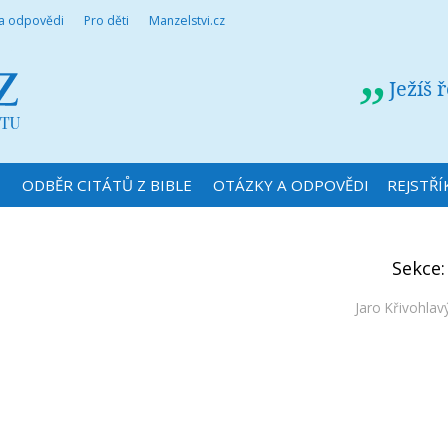
 a odpovědi
Pro děti
Manzelstvi.cz
Ježíš 
N
ODBĚR CITÁTŮ Z BIBLE
OTÁZKY A ODPOVĚDI
REJSTŘÍ
Sekce
Jaro Křivohlav