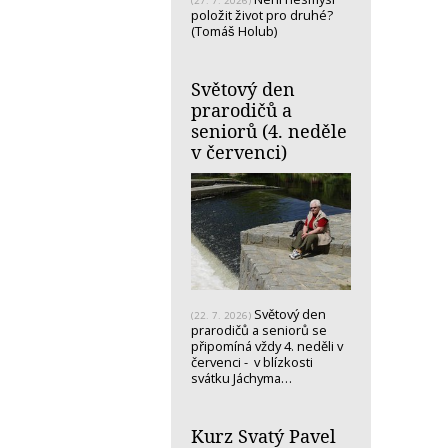
(27. 7. 2026)
položit život pro druhé?
(Tomáš Holub)
Světový den
prarodičů a
seniorů (4. neděle
v červenci)
Světový den
(22. 7. 2026)
prarodičů a seniorů se
připomíná vždy 4. neděli v
červenci - v blízkosti
svátku Jáchyma…
Kurz Svatý Pavel