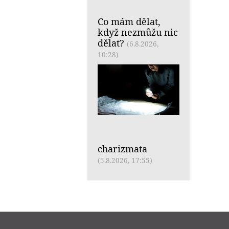
Co mám dělat,
když nezmůžu nic
dělat?
(6.8.2026,
10:28)
charizmata
(5.8.2026, 17:55)