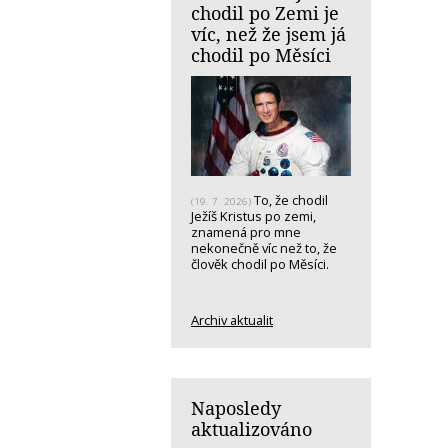
chodil po Zemi je
víc, než že jsem já
chodil po Měsíci
To, že chodil
(19. 7. 2026)
Ježíš Kristus po zemi,
znamená pro mne
nekonečně víc než to, že
člověk chodil po Měsíci.
Archiv aktualit
Naposledy
aktualizováno