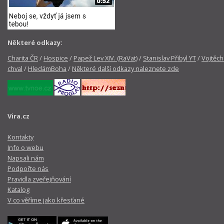
Některé odkazy:
Charita ČR
/
Hospice
/
Papež Lev XIV. (RaVat)
/
Stanislav Přibyl YT
/
Vojtěch
chval
/
HledámBoha
/
Některé další odkazy naleznete zde
Vira.cz
Kontakty
Info o webu
Napsali nám
Podpořte nás
Pravidla zveřejňování
Katalog
V co věříme jako křesťané