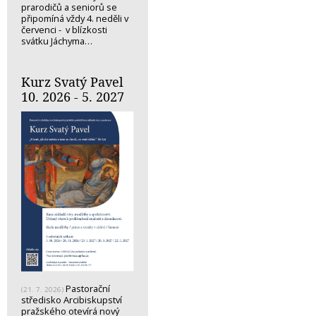
prarodičů a seniorů se
připomíná vždy 4. neděli v
červenci - v blízkosti
svátku Jáchyma…
Kurz Svatý Pavel
10. 2026 - 5. 2027
Pastorační
(21. 7. 2026)
středisko Arcibiskupství
pražského otevírá nový