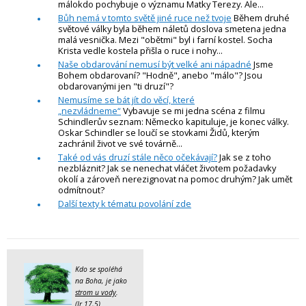
málokdo pochybuje o významu Matky Terezy. Ale...
Bůh nemá v tomto světě jiné ruce než tvoje
Během druhé
světové války byla během náletů doslova smetena jedna
malá vesnička. Mezi "obětmi" byl i farní kostel. Socha
Krista vedle kostela přišla o ruce i nohy...
Naše obdarování nemusí být velké ani nápadné
Jsme
Bohem obdarovaní? "Hodně", anebo "málo"? Jsou
obdarovanými jen "ti druzí"?
Nemusíme se bát jít do věcí, které
„nezvládneme“
Vybavuje se mi jedna scéna z filmu
Schindlerův seznam: Německo kapituluje, je konec války.
Oskar Schindler se loučí se stovkami Židů, kterým
zachránil život ve své továrně...
Také od vás druzí stále něco očekávají?
Jak se z toho
nezbláznit? Jak se nenechat vláčet životem požadavky
okolí a zároveň nerezignovat na pomoc druhým? Jak umět
odmítnout?
Další texty k tématu povolání zde
Kdo se spoléhá
na Boha, je jako
strom u vody
.
(Jr 17,5)