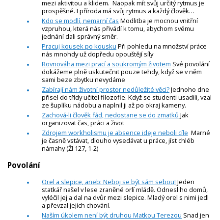
mezi aktivitou a klidem. Naopak mít svůj určitý rytmus je
prospěšné. I příroda má svůj rytmus a každý člověk…
Kdo se modlí, nemarní čas
Modlitba je mocnou vnitřní
vzpruhou, která nás přivádí k tomu, abychom svému
jednání dali správný směr.
Pracuj kousek po kousku
Při pohledu na množství práce
nás mnohdy už dopředu opouštějí síly
Rovnováha mezi prací a soukromým životem
Své povolání
dokážeme plně uskutečnit pouze tehdy, když se v něm
sami beze zbytku nevydáme
Zabírají nám životní prostor nedůležité věci?
Jednoho dne
přisel do třídy učitel filozofie. Když se studenti usadili, vzal
ze šuplíku nádobu a naplnil ji až po okraj kameny.
Zachová-li člověk řád, nedostane se do zmatků
Jak
organizovat čas, práci a život
Zdrojem workholismu je absence ideje neboli cíle
Marné
je časně vstávat, dlouho vysedávat u práce, jíst chléb
námahy (Žl 127, 1-2)
Povolání
Orel a slepice, aneb: Neboj se být sám sebou!
Jeden
statkář našel v lese zraněné orlí mládě. Odnesl ho domů,
vyléčil jej a dal na dvůr mezi slepice. Mladý orel s nimi jedl
a převzal jejich chování.
Naším úkolem není být druhou Matkou Terezou
Snad jen