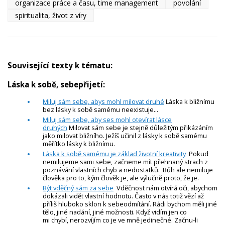
organizace práce a času, time management
povolání
spiritualita, život z víry
Související texty k tématu:
Láska k sobě, sebepřijetí:
Miluj sám sebe, abys mohl milovat druhé
Láska k bližnímu
bez lásky k sobě samému neexistuje...
Miluj sám sebe, aby ses mohl otevírat lásce
druhých
Milovat sám sebe je stejně důležitým přikázáním
jako milovat bližního. Ježíš učinil z lásky k sobě samému
měřítko lásky k bližnímu.
Láska k sobě samému je základ životní kreativity
Pokud
nemilujeme sami sebe, začneme mít přehnaný strach z
poznávání vlastních chyb a nedostatků. Bůh ale nemiluje
člověka pro to, kým člověk je, ale výlučně proto, že je.
Být vděčný sám za sebe
Vděčnost nám otvírá oči, abychom
dokázali vidět vlastní hodnotu. Často v nás totiž vězí až
příliš hluboko sklon k sebeodmítání. Rádi bychom měli jiné
tělo, jiné nadání, jiné možnosti. Když vidím jen co
mi chybí, nerozvíjím co je ve mně jedinečné. Začnu-li