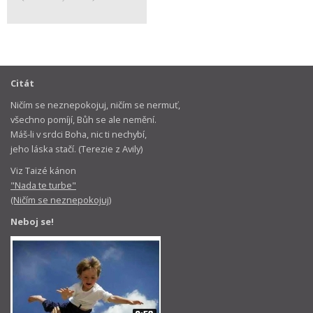
Citát
Ničím se neznepokojuj, ničím se nermuť,
všechno pomíjí, Bůh se ale nemění.
Máš-li v srdci Boha, nic ti nechybí,
jeho láska stačí. (Terezie z Avily)
Viz Taizé kánon
"Nada te turbe"
(Ničím se neznepokojuj)
Neboj se!