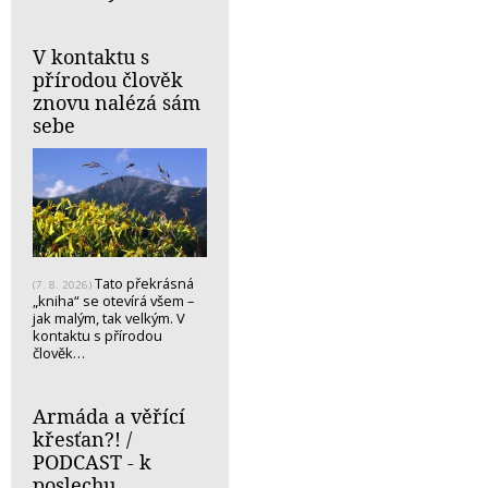
V kontaktu s
přírodou člověk
znovu nalézá sám
sebe
Tato překrásná
(7. 8. 2026)
„kniha“ se otevírá všem –
jak malým, tak velkým. V
kontaktu s přírodou
člověk…
Armáda a věřící
křesťan?! /
PODCAST - k
poslechu