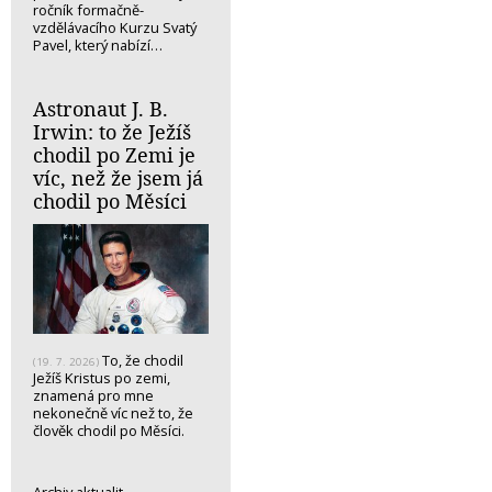
ročník formačně-
vzdělávacího Kurzu Svatý
Pavel, který nabízí…
Astronaut J. B.
Irwin: to že Ježíš
chodil po Zemi je
víc, než že jsem já
chodil po Měsíci
To, že chodil
(19. 7. 2026)
Ježíš Kristus po zemi,
znamená pro mne
nekonečně víc než to, že
člověk chodil po Měsíci.
Archiv aktualit