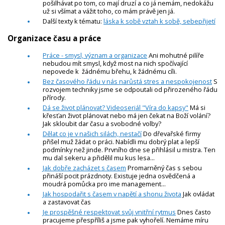
pošilhávat po tom, co mají druzí a co já nemám, nedokážu
už si všímat a vážit toho, co mám právě jen já.
Další texty k tématu:
láska k sobě vztah k sobě, sebepřijetí
Organizace času a práce
Práce - smysl, význam a organizace
Ani mohutné pilíře
nebudou mít smysl, když most na nich spočívající
nepovede k žádnému břehu, k žádnému cíli.
Bez časového řádu v nás narůstá stres a nespokojenost
S
rozvojem techniky jsme se odpoutali od přirozeného řádu
přírody.
Dá se život plánovat? Videoseriál "Víra do kapsy"
Má si
křesťan život plánovat nebo má jen čekat na Boží volání?
Jak skloubit dar času a svobodné volby?
Dělat co je v našich silách, nestačí
Do dřevařské firmy
přišel muž žádat o práci. Nabídli mu dobrý plat a lepší
podmínky než jinde. Prvního dne se přihlásil u mistra. Ten
mu dal sekeru a přidělil mu kus lesa...
Jak dobře zacházet s časem
Promarněný čas s sebou
přináší pocit prázdnoty. Existuje jedna osvědčená a
moudrá pomůcka pro ime management...
Jak hospodařit s časem v napětí a shonu života
Jak ovládat
a zastavovat čas
Je prospěšné respektovat svůj vnitřní rytmus
Dnes často
pracujeme přespříliš a jsme pak vyhořelí. Nemáme míru