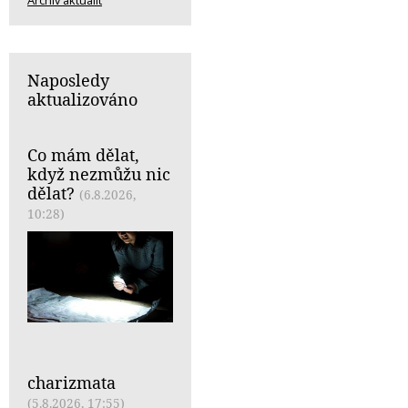
Naposledy
aktualizováno
Co mám dělat,
když nezmůžu nic
dělat?
(6.8.2026,
10:28)
charizmata
(5.8.2026, 17:55)