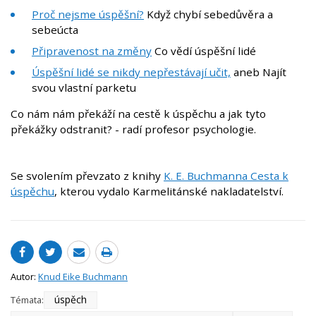
Proč nejsme úspěšní?
Když chybí sebedůvěra a
sebeúcta
Připravenost na změny
Co vědí úspěšní lidé
Úspěšní lidé se nikdy nepřestávají učit,
aneb Najít
svou vlastní parketu
Co nám nám překáží na cestě k úspěchu a jak tyto
překážky odstranit? - radí profesor psychologie.
Se svolením převzato z knihy
K. E. Buchmanna Cesta k
úspěchu
, kterou vydalo Karmelitánské nakladatelství.
Autor:
Knud Eike Buchmann
úspěch
Témata: