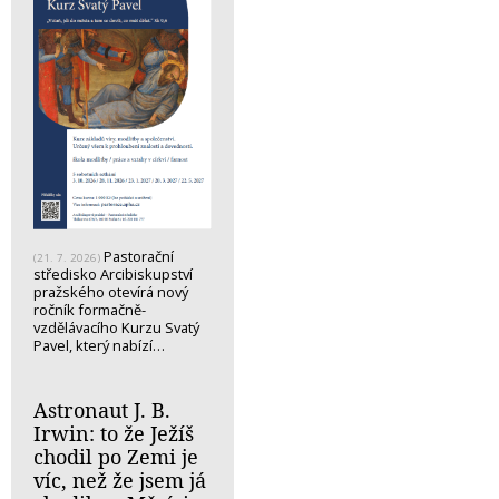
Pastorační
(21. 7. 2026)
středisko Arcibiskupství
pražského otevírá nový
ročník formačně-
vzdělávacího Kurzu Svatý
Pavel, který nabízí…
Astronaut J. B.
Irwin: to že Ježíš
chodil po Zemi je
víc, než že jsem já