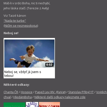
Máš-li v srdci Boha, nic ti nechybí,
jeho láska stačí. (Terezie z Avily)
Viz Taizé kánon
"Nada te turbe"
(Ničím se neznepokojuj)
Neboj se!
Některé odkazy:
Charita ČR
/
Hospice
/
Papež Lev XIV. (RaVat)
/
Stanislav Přibyl YT
/
Vojtěch
chval
/
HledámBoha
/
Některé další odkazy naleznete zde