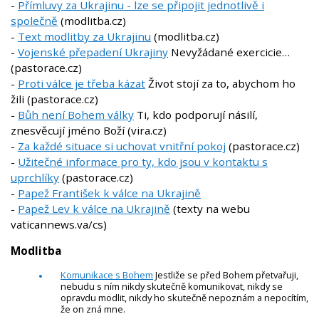
-
Přímluvy za Ukrajinu - lze se připojit jednotlivě i
společně
(modlitba.cz)
-
Text modlitby za Ukrajinu
(modlitba.cz)
-
Vojenské přepadení Ukrajiny
Nevyžádané exercicie…
(pastorace.cz)
-
Proti válce je třeba kázat
Život stojí za to, abychom ho
žili (pastorace.cz)
-
Bůh není Bohem války
Ti, kdo podporují násilí,
znesvěcují jméno Boží (vira.cz)
-
Za každé situace si uchovat vnitřní pokoj
(pastorace.cz)
-
Užitečné informace pro ty, kdo jsou v kontaktu s
uprchlíky
(pastorace.cz)
-
Papež František k válce na Ukrajině
-
Papež Lev k válce na Ukrajině
(texty na webu
vaticannews.va/cs)
Modlitba
Komunikace s Bohem
Jestliže se před Bohem přetvařuji,
nebudu s ním nikdy skutečně komunikovat, nikdy se
opravdu modlit, nikdy ho skutečně nepoznám a nepocítím,
že on zná mne.