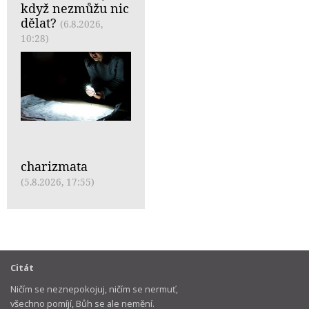
když nezmůžu nic
dělat?
(6.8.2026,
10:28)
charizmata
(5.8.2026, 17:55)
Citát
Ničím se neznepokojuj, ničím se nermuť,
všechno pomíjí, Bůh se ale nemění.