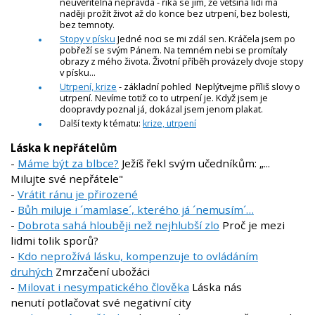
neuvěřitelná nepravda - říká se jim, že většina lidí má
naději prožít život až do konce bez utrpení, bez bolesti,
bez temnoty.
Stopy v písku
Jedné noci se mi zdál sen. Kráčela jsem po
pobřeží se svým Pánem. Na temném nebi se promítaly
obrazy z mého života. Životní příběh provázely dvoje stopy
v písku...
Utrpení, krize
- základní pohled Neplýtvejme příliš slovy o
utrpení. Nevíme totiž co to utrpení je. Když jsem je
doopravdy poznal já, dokázal jsem jenom plakat.
Další texty k tématu:
krize, utrpení
Láska k nepřátelům
-
Máme být za blbce?
Ježíš řekl svým učedníkům: „...
Milujte své nepřátele"
-
Vrátit ránu je přirozené
-
Bůh miluje i ´mamlase´, kterého já ´nemusím´…
-
Dobrota sahá hlouběji než nejhlubší zlo
Proč je mezi
lidmi tolik sporů?
-
Kdo neprožívá lásku, kompenzuje to ovládáním
druhých
Zmrzačení ubožáci
-
Milovat i nesympatického člověka
Láska nás
nenutí potlačovat své negativní city