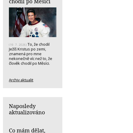
chodil po Měsíci
To, že chodil
(19. 7. 2026)
Ježíš Kristus po zemi,
znamená pro mne
nekonečně víc než to, že
člověk chodil po Měsíci.
Archiv aktualit
Naposledy
aktualizováno
Co mám dělat,