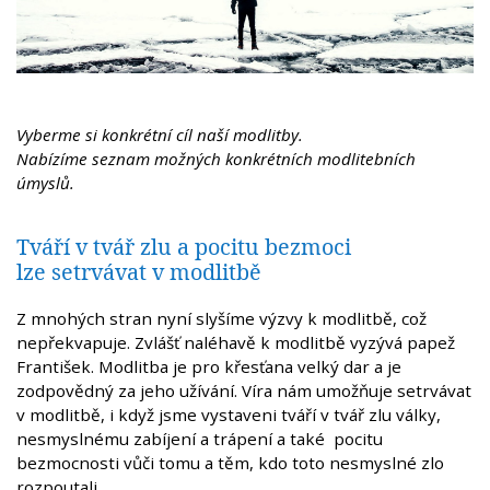
Vyberme si konkrétní cíl naší modlitby.
Nabízíme seznam možných konkrétních modlitebních
úmyslů.
Tváří v tvář zlu a pocitu bezmoci
lze setrvávat v modlitbě
Z mnohých stran nyní slyšíme výzvy k modlitbě, což
nepřekvapuje. Zvlášť naléhavě k modlitbě vyzývá papež
František. Modlitba je pro křesťana velký dar a je
zodpovědný za jeho užívání. Víra nám umožňuje setrvávat
v modlitbě, i když jsme vystaveni tváří v tvář zlu války,
nesmyslnému zabíjení a trápení a také pocitu
bezmocnosti vůči tomu a těm, kdo toto nesmyslné zlo
rozpoutali.