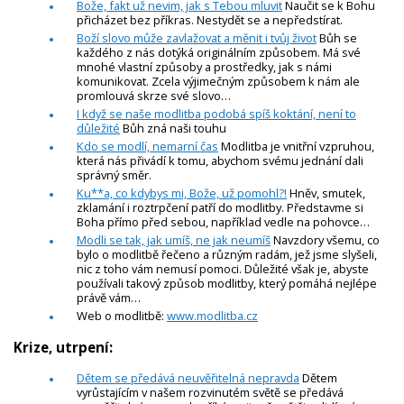
Bože, fakt už nevim, jak s Tebou mluvit
Naučit se k Bohu
přicházet bez příkras. Nestydět se a nepředstírat.
Boží slovo může zavlažovat a měnit i tvůj život
Bůh se
každého z nás dotýká originálním způsobem. Má své
mnohé vlastní způsoby a prostředky, jak s námi
komunikovat. Zcela výjimečným způsobem k nám ale
promlouvá skrze své slovo…
I když se naše modlitba podobá spíš koktání, není to
důležité
Bůh zná naši touhu
Kdo se modlí, nemarní čas
Modlitba je vnitřní vzpruhou,
která nás přivádí k tomu, abychom svému jednání dali
správný směr.
Ku**a, co kdybys mi, Bože, už pomohl?!
Hněv, smutek,
zklamání i roztrpčení patří do modlitby. Představme si
Boha přímo před sebou, například vedle na pohovce…
Modli se tak, jak umíš, ne jak neumíš
Navzdory všemu, co
bylo o modlitbě řečeno a různým radám, jež jsme slyšeli,
nic z toho vám nemusí pomoci. Důležité však je, abyste
používali takový způsob modlitby, který pomáhá nejlépe
právě vám…
Web o modlitbě:
www.modlitba.cz
Krize, utrpení:
Dětem se předává neuvěřitelná nepravda
Dětem
vyrůstajícím v našem rozvinutém světě se předává