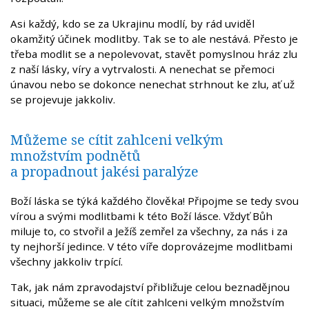
Asi každý, kdo se za Ukrajinu modlí, by rád uviděl
okamžitý účinek modlitby. Tak se to ale nestává. Přesto je
třeba modlit se a nepolevovat, stavět pomyslnou hráz zlu
z naší lásky, víry a vytrvalosti. A nenechat se přemoci
únavou nebo se dokonce nenechat strhnout ke zlu, ať už
se projevuje jakkoliv.
Můžeme se cítit zahlceni velkým
množstvím podnětů
a propadnout jakési paralýze
Boží láska se týká každého člověka! Připojme se tedy svou
vírou a svými modlitbami k této Boží lásce. Vždyť Bůh
miluje to, co stvořil a Ježíš zemřel za všechny, za nás i za
ty nejhorší jedince. V této víře doprovázejme modlitbami
všechny jakkoliv trpící.
Tak, jak nám zpravodajství přibližuje celou beznadějnou
situaci, můžeme se ale cítit zahlceni velkým množstvím