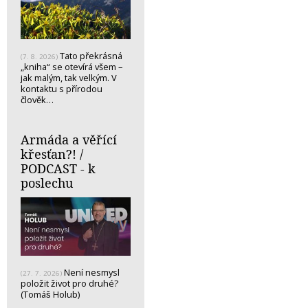
Tato překrásná
(7. 8. 2026)
„kniha“ se otevírá všem –
jak malým, tak velkým. V
kontaktu s přírodou
člověk…
Armáda a věřící
křesťan?! /
PODCAST - k
poslechu
Není nesmysl
(27. 7. 2026)
položit život pro druhé?
(Tomáš Holub)