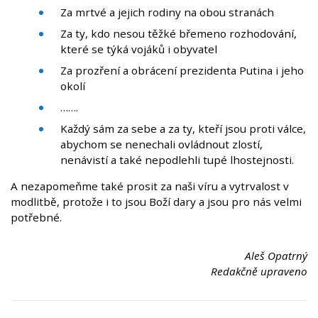
Za mrtvé a jejich rodiny na obou stranách
Za ty, kdo nesou těžké břemeno rozhodování,
které se týká vojáků i obyvatel
Za prozření a obrácení prezidenta Putina i jeho
okolí
…….
Každý sám za sebe a za ty, kteří jsou proti válce,
abychom se nenechali ovládnout zlostí,
nenávistí a také nepodlehli tupé lhostejnosti.
A nezapomeňme také prosit za naši víru a vytrvalost v
modlitbě, protože i to jsou Boží dary a jsou pro nás velmi
potřebné.
Aleš Opatrný
Redakčně upraveno