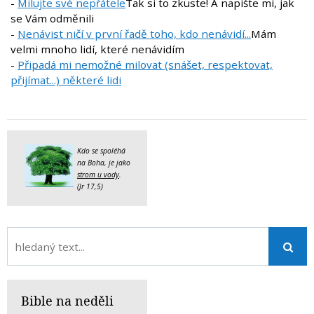
-
Milujte své nepřátele
Tak si to zkuste! A napište mi, jak
se Vám odměnili
-
Nenávist ničí v první řadě toho, kdo nenávidí...
Mám
velmi mnoho lidí, které nenávidím
-
Připadá mi nemožné milovat (snášet, respektovat,
přijímat...) některé lidi
Kdo se spoléhá
na Boha, je jako
strom u vody
.
(Jr 17,5)
Bible na neděli