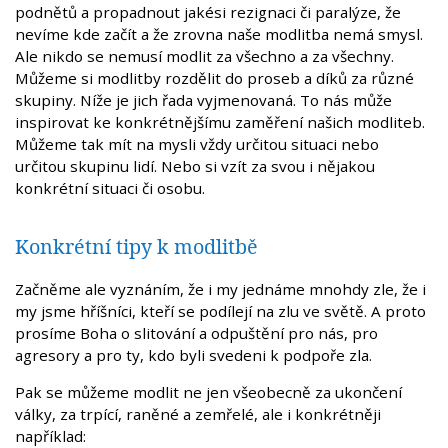
podnětů a propadnout jakési rezignaci či paralýze, že
nevíme kde začít a že zrovna naše modlitba nemá smysl.
Ale nikdo se nemusí modlit za všechno a za všechny.
Můžeme si modlitby rozdělit do proseb a díků za různé
skupiny. Níže je jich řada vyjmenovaná. To nás může
inspirovat ke konkrétnějšímu zaměření našich modliteb.
Můžeme tak mít na mysli vždy určitou situaci nebo
určitou skupinu lidí. Nebo si vzít za svou i nějakou
konkrétní situaci či osobu.
Konkrétní tipy k modlitbě
Začněme ale vyznáním, že i my jednáme mnohdy zle, že i
my jsme hříšníci, kteří se podílejí na zlu ve světě. A proto
prosíme Boha o slitování a odpuštění pro nás, pro
agresory a pro ty, kdo byli svedeni k podpoře zla.
Pak se můžeme modlit ne jen všeobecně za ukončení
války, za trpící, raněné a zemřelé, ale i konkrétněji
například: