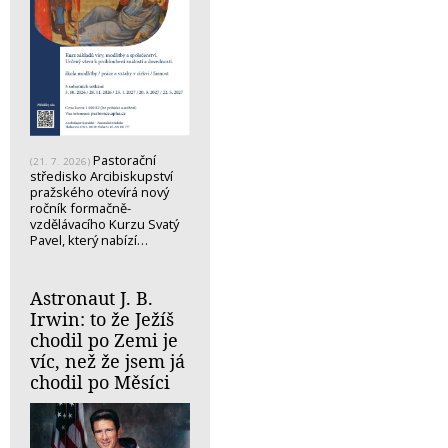
Pastorační
(21. 7. 2026)
středisko Arcibiskupství
pražského otevírá nový
ročník formačně-
vzdělávacího Kurzu Svatý
Pavel, který nabízí…
Astronaut J. B.
Irwin: to že Ježíš
chodil po Zemi je
víc, než že jsem já
chodil po Měsíci