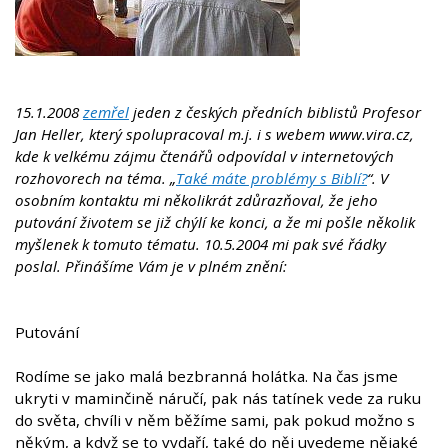
15.1.2008
zemřel
jeden z českých předních biblistů Profesor
Jan Heller, který spolupracoval m.j. i s webem www.vira.cz,
kde k velkému zájmu čtenářů odpovídal v internetových
rozhovorech na téma. „
Také máte problémy s Biblí?
“. V
osobním kontaktu mi několikrát zdůrazňoval, že jeho
putování životem se již chýlí ke konci, a že mi pošle několik
myšlenek k tomuto tématu. 10.5.2004 mi pak své řádky
poslal. Přinášíme Vám je v plném znění:
Putování
Rodíme se jako malá bezbranná holátka. Na čas jsme
ukryti v maminčině náručí, pak nás tatínek vede za ruku
do světa, chvíli v něm běžíme sami, pak pokud možno s
někým, a když se to vydaří, také do něj uvedeme nějaké