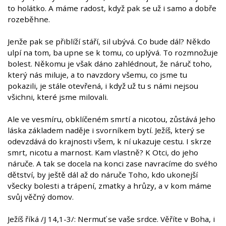
to holátko. A máme radost, když pak se už i samo a dobře
rozeběhne.
Jenže pak se přiblíží stáří, sil ubývá. Co bude dál? Někdo
ulpí na tom, ba upne se k tomu, co uplývá. To rozmnožuje
bolest. Někomu je však dáno zahlédnout, že náruč toho,
který nás miluje, a to navzdory všemu, co jsme tu
pokazili, je stále otevřená, i když už tu s námi nejsou
všichni, které jsme milovali.
Ale ve vesmíru, obklíčeném smrtí a nicotou, zůstává Jeho
láska základem naděje i svorníkem bytí. Ježíš, který se
odevzdává do krajnosti všem, k ní ukazuje cestu. I skrze
smrt, nicotu a marnost. Kam vlastně? K Otci, do jeho
náruče. A tak se docela na konci zase navracíme do svého
dětství, by ještě dál až do náruče Toho, kdo ukonejší
všecky bolesti a trápení, zmatky a hrůzy, a v kom máme
svůj věčný domov.
Ježíš říká /J 14,1-3/: Nermuť se vaše srdce. Věříte v Boha, i