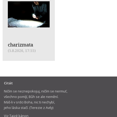
charizmata
(5.8.2026, 17:55)
Citát
Ničím se neznepokojuj, ničím se nermuť,
všechno pomíjí, Bůh se ale nemění.
Máš-li v srdci Boha, nic ti nechybí,
jeho láska stačí. (Terezie z Avily)
Viz Taizé kánon