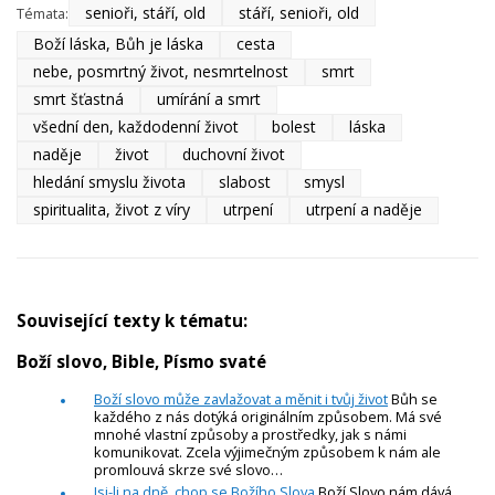
senioři, stáří, old
stáří, senioři, old
Témata:
Boží láska, Bůh je láska
cesta
nebe, posmrtný život, nesmrtelnost
smrt
smrt šťastná
umírání a smrt
všední den, každodenní život
bolest
láska
naděje
život
duchovní život
hledání smyslu života
slabost
smysl
spiritualita, život z víry
utrpení
utrpení a naděje
Související texty k tématu:
Boží slovo, Bible, Písmo svaté
Boží slovo může zavlažovat a měnit i tvůj život
Bůh se
každého z nás dotýká originálním způsobem. Má své
mnohé vlastní způsoby a prostředky, jak s námi
komunikovat. Zcela výjimečným způsobem k nám ale
promlouvá skrze své slovo…
Jsi-li na dně, chop se Božího Slova
Boží Slovo nám dává