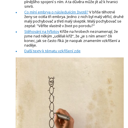
plnějšího spojení s ním. A ta důvěra může jít až k hranici
smrti.
Co míní embrya o následujícím životě?
V břiše těhotné
ženy se ocitla tři embrya. Jedno z nich byl malý věřící, druhé
malý pochybovač a třetí malý skeptik. Malý pochybovač se
zeptal: "Věříte vlastně v život po porodu?"
Stěhování na hřbitov
Kříže na hrobech neznamenají, že
jsme nad někým „udělali kříž“, že „je s ním amen“ čili
konec, jak se často říká. Je naopak znamením vzkříšení a
naděje.
Další texty k tématu vzkříšení zde