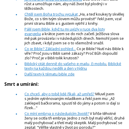
růst a umožňuje nám, aby náš život byl plodný i v
těžkostech.
Chtěl jsem Boha trochu vycukat
„Ha, a teď koukej ty skvělej
Bože, co s tím tvým slovem můžu provést!“ řekl jsem, vzal
první stranu Bible a s gustem vytrhl z knihy.
Pálil jsem Bible, když tu mi uvízly v ruce dva listy
evangelia
a krátce jsem se do nich začetl. Ježíšova slova
mě pak provázela i v následujících dnech. Nemohl jsem se
jich zbavit, i když jsem se o to všemožně snažil.
Co je Bible? Základní pohled...
Co je Bible? Nutí nás Bible k
víře? Proč jsou v Bibli samé zákazy? Proč Bůh dopouští
zlo? Proč je v Bibli tolik krutosti?
Biblický citát denně do vašeho e-mailu, či mobilu
,
Biblické
texty na každou neděli a den v týdnu
Další texty k tématu bible zde
Smrt a umírání:
Co chceš, aby o tobě lidé říkali, až umřeš?
Mluvil jsem
s jedním vytrénovaným mladíkem a řekl jsem mu: „Až
zaklepeš bačkorama, spustí tě do jámy a potom si dají si
řízek..."
Co míní embrya o následujícím životě?
V břiše těhotné
ženy se ocitla tři embrya. Jedno z nich byl malý věřící, druhé
malý pochybovač a třetí malý skeptik. Malý pochybovač se
zeptal: "Věříte vlastně v život po porodu?"