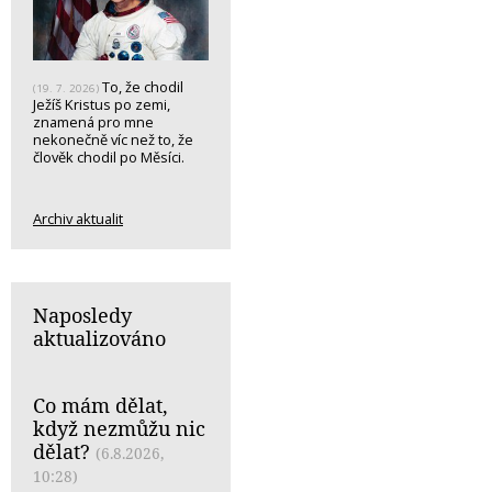
To, že chodil
(19. 7. 2026)
Ježíš Kristus po zemi,
znamená pro mne
nekonečně víc než to, že
člověk chodil po Měsíci.
Archiv aktualit
Naposledy
aktualizováno
Co mám dělat,
když nezmůžu nic
dělat?
(6.8.2026,
10:28)