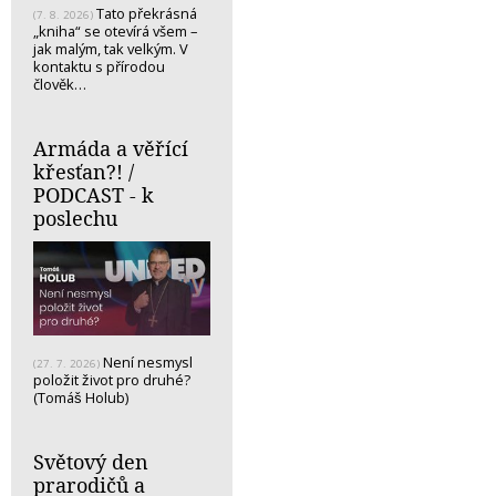
Tato překrásná
(7. 8. 2026)
„kniha“ se otevírá všem –
jak malým, tak velkým. V
kontaktu s přírodou
člověk…
Armáda a věřící
křesťan?! /
PODCAST - k
poslechu
Není nesmysl
(27. 7. 2026)
položit život pro druhé?
(Tomáš Holub)
Světový den
prarodičů a