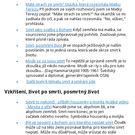
Máte strach ze smrti? Otázka, která rozesmála Matku
Terezu
Při jednom ze svých rozhovorů jsem se Matky
Terezy zeptal: "Máte strach ze smrti?" Na okamžik se mi
zadívala do očí, a pak se nahlas rozesmála. "Ne, vůbec,"
prohlásila.
Smrt jako svatba s Bohem
Když zemřela má matka, se
sourozenci jsme připravovali její pohřeb. Zvažovali jsme,
které písně ráda zpívala.
Smrt, posmrtný život
Jít ve stopách Ježíšových je naším
povoláním. Je to jediná cesta, která vede skrze smrt k
životu.
Modli se za svou smrt
To nejtěžší je správně zemřít. Je to
zkouška, jíž nikdo neunikne. Modli se i ty o sílu pro tuto
zkoušku... (Dag Hammarskjöld 1905-1961. Švédský
spisovatel a diplomat, generální tajemník OSN)
Další texty k tématu smrt a umírání zde
Vzkříšení, život po smrti, posmrtný život
Smrtí to nekončí - příběh housenky a motýla (krátké video
- Minuta o víře)
Narodili jsme se, abychom žili, a ne
abychom zemřeli. Smrt není konec, je to jen
začátek něčeho nového. Symbolika housenky a motýla.
Být ve spojení s Bohem, pro kterého neplatí smrt
Člověk
může už na této zemi poznávat Boha, pro kterého smrt
neplatí. Může mu důvěřovat, může vrůstat do stále