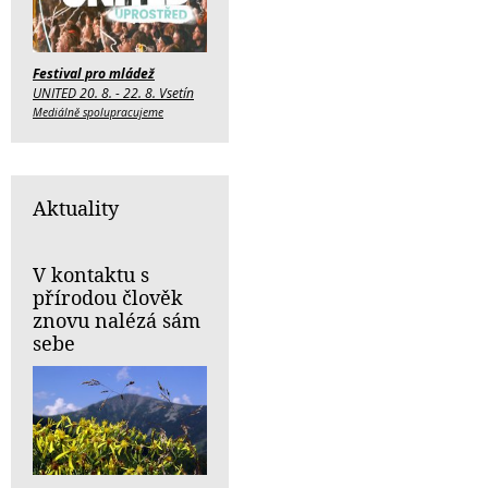
Festival pro mládež
UNITED 20. 8. - 22. 8. Vsetín
Mediálně spolupracujeme
Aktuality
V kontaktu s
přírodou člověk
znovu nalézá sám
sebe