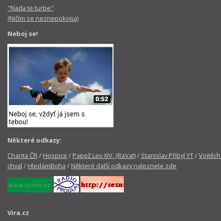
"Nada te turbe"
(Ničím se neznepokojuj)
Neboj se!
Některé odkazy:
Charita ČR
/
Hospice
/
Papež Lev XIV. (RaVat)
/
Stanislav Přibyl YT
/
Vojtěch
chval
/
HledámBoha
/
Některé další odkazy naleznete zde
Vira.cz